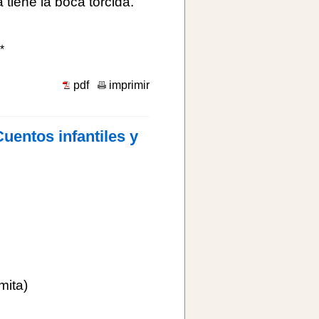
 tiene la boca torcida.
*
pdf
imprimir
entos infantiles y
mita)