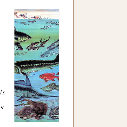
más
 y