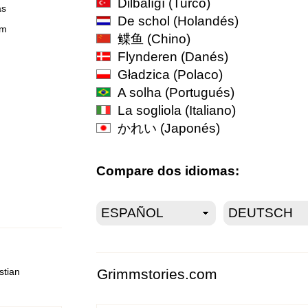
Dilbalığı
(Turco)
as
De schol
(Holandés)
om
鲽鱼
(Chino)
Flynderen
(Danés)
Gładzica
(Polaco)
A solha
(Portugués)
La sogliola
(Italiano)
かれい
(Japonés)
Compare dos idiomas:
Grimmstories.com
stian