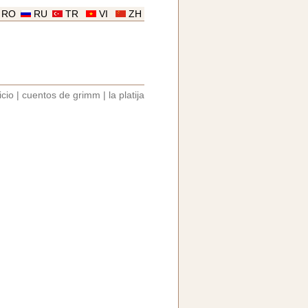
RO
RU
TR
VI
ZH
icio
|
cuentos de grimm
|
la platija