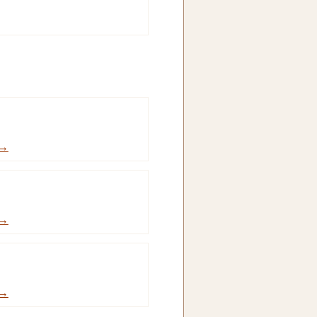
 →
 →
 →