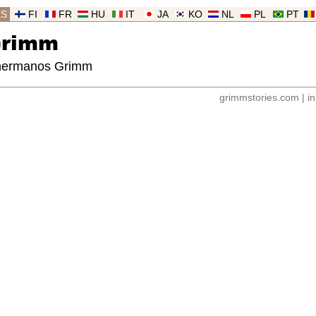
ES
FI
FR
HU
IT
JA
KO
NL
PL
PT
Grimm
 hermanos Grimm
grimmstories.com
|
in