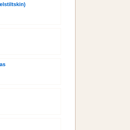
lstiltskin)
las