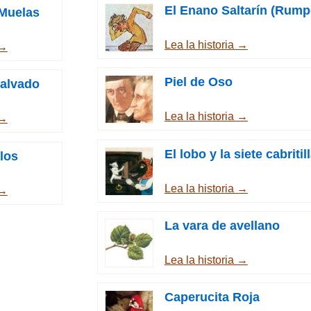
El Enano Saltarín (Rumpe
 Muelas
Lea la historia →
 →
Piel de Oso
malvado
Lea la historia →
 →
El lobo y la siete cabritil
los
Lea la historia →
 →
La vara de avellano
Lea la historia →
Caperucita Roja