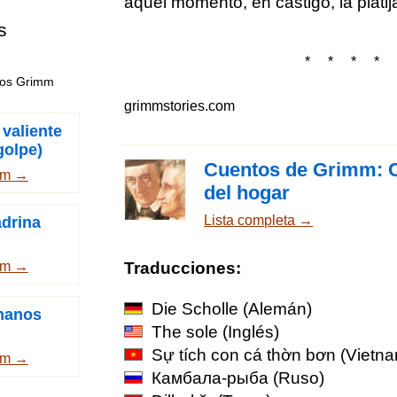
aquel momento, en castigo, la platija
s
* * * * 
nos Grimm
grimmstories.com
 valiente
golpe)
Cuentos de Grimm: Cu
mm →
del hogar
Lista completa →
drina
Traducciones:
mm →
Die Scholle
(Alemán)
manos
The sole
(Inglés)
Sự tích con cá thờn bơn
(Vietna
mm →
Камбала-рыба
(Ruso)