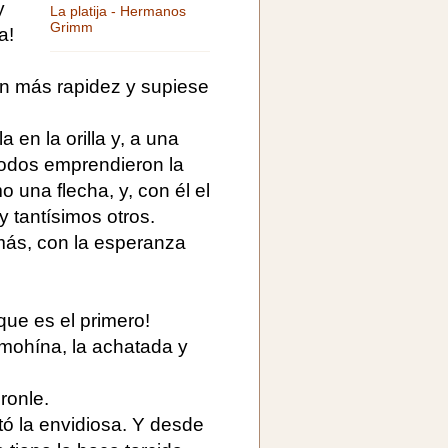
y
La platija - Hermanos
Grimm
a!
on más rapidez y supiese
 en la orilla y, a una
 todos emprendieron la
o una flecha, y, con él el
 y tantísimos otros.
emás, con la esperanza
nque es el primero!
 mohína, la achatada y
ronle.
tó la envidiosa. Y desde