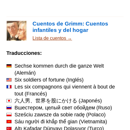
Cuentos de Grimm: Cuentos
infantiles y del hogar
Lista de cuentos →
Traducciones:
Sechse kommen durch die ganze Welt
(Alemán)
Six soldiers of fortune
(Inglés)
Les six compagnons qui viennent à bout de
tout
(Francés)
六人男、世界を股にかける
(Japonés)
Вшестером, целый свет обойдем
(Ruso)
Sześciu zawsze da sobie radę
(Polaco)
Sáu người đi khắp thế gian
(Vietnamita)
Altı Kafadar Dünyayı Dolaşıyor
(Turco)