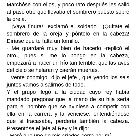
Marchóse con ellos, y poco rato después les salió
al paso otro que llevaba el sombrero puesto sobre
la oreja.
- ¡Vaya finura! -exclamó el soldado-. ¡Quítate el
sombrero de la oreja y póntelo en la cabeza!
Diríase que te falta un tornillo.
- Me guardaré muy bien de hacerlo -replicó el
otro-, pues si me lo pongo en la cabeza,
empezará a hacer un frío tan terrible, que las aves
del cielo se helarán y caerán muertas.
- Vente conmigo -dijo el jefe-, que yendo los seis
juntos vamos a salirnos de todo.
Y el grupo llegó a la ciudad cuyo rey había
mandado pregonar que la mano de su hija sería
para el hombre que se aviniese a competir con
ella en la carrera y la venciese; entendiéndose
que si fracasaba, perdería también la cabeza.
Presentóse el jefe al Rey y le dijo:
- Haré que uno de mis criados corra por mí.