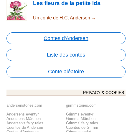
Les fleurs de la petite Ida
Un conte de H.C. Andersen →
Contes d'Andersen
Liste des contes
Conte aléatoire
PRIVACY & COOKIES
andersenstories.com
grimmstories.com
Andersens eventyr
Grimms eventyr
Andersens Märchen
Grimms Märchen
Andersen's fairy tales
Grimms' fairy tales
Cuentos de Andersen
Cuentos de Grimm
Contes d'Andersen
Grimmin sadut