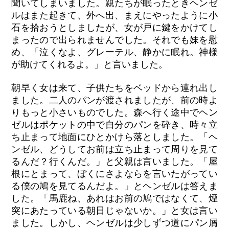
聞いてしまいました。親たちが眠ったときヘンゼ
ルはまた起きて、外へ出、まえにやったように小
石を拾おうとしましたが、女が戸に鍵をかけてし
まったので出られませんでした。それでも妹を慰
め、「泣くなよ、グレーテル、静かに眠れ。神様
が助けてくれるよ。」と言いました。
朝早く女は来て、子供たちをベッドから連れ出し
ました。二人のパンが渡されましたが、前の時よ
りもっと小さいものでした。森へ行く途中でヘン
ゼルはポケットの中で自分のパンを砕き、時々立
ち止まって地面にひとかけら落としました。「ヘ
ンゼル、どうしてお前は立ち止まって周りを見て
るんだ？行くんだ。」と父親は言いました。「屋
根にとまって、ぼくにさよならを言いたがってい
る僕の鳩を見てるんだよ。」とヘンゼルは答えま
した。「馬鹿ね、あれはお前の鳩ではなくて、煙
突にあたっている朝日じゃないか。」と女は言い
ました。しかし、ヘンゼルは少しずつ道にパン屑