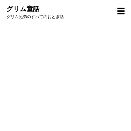
グリム童話
☰
グリム兄弟のすべてのおとぎ話