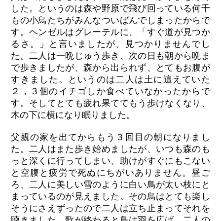
した。というのは森や野原で飛び回っている何千
もの小鳥たちがみんなついばんでしまったからで
す。ヘンゼルはグレーテルに、「すぐ道が見つか
るさ。」と言いましたが、見つかりませんでし
た。二人は一晩じゅう歩き、次の日も朝から晩ま
で歩きましたが、森から出られず、とてもお腹が
すきました。というのは二人は土に這えていた
２，３個のイチゴしか食べていなかったからで
す。そしてとても疲れ果ててもう歩けなくなり、
木の下に横になり眠りました。
父親の家を出てからもう３回目の朝になりまし
た。二人はまた歩き始めましたが、いつも森のも
っと深くに行ってしまい、助けがすぐにもこない
と空腹と疲労で死ぬにちがいありません。昼ご
ろ、二人に美しい雪のように白い鳥が太い枝にと
まっているのが見えました。その鳥はとても楽し
そうにさえずったので二人は立ち止まってそれを
聴きました。歌が終わると鳥は羽を広げ、二人の