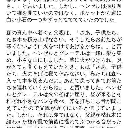
さ。」と言いました。しかし、ヘンゼルは振り向
いて猫を見ていたのではなく、ポケットから道に
白い小石の一つをずっと捨ててていたのでした。
森の真ん中へ着くと父親は、「さあ、子供たち、
たき木を積み上げなさい。そうしたらお前たちが
寒くないように火をつけてあげるからね。」と言
いました。ヘンゼルとグレーテルは一緒に柴を集
め、小さな山にしました。柴に火がつけられ、炎
がとても高くもえていたとき、女は「さあ、子供
たち、火のそばに寝て休みなさい。私たちは森へ
入って木を切るんだよ。あとで戻ってきてお前た
ちを連れていくからね。」と言いました。ヘンゼ
ルとグレーテルは火のそばに座り、昼が来るとそ
れぞれ小さなパンを食べ、斧を打ちこむ音が聞こ
えていたので父親が近くにいると信じていまし
た。しかし、それは斧ではなく、父親が枯れ木に
結わえた枝が風で前後に揺れてぶつかる音だった