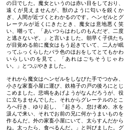
の日でした。魔女というのは赤い目をしており、
遠くが見えませんが、獣のように匂いを鋭くか
ぎ、人間が近づくとわかるのです。ヘンゼルとグ
レーテルが近くにきたとき、魔女は意地悪く笑
い、嘲って、「あいつらはわしのもんだぞ、二度
と逃さないぞ。」と言いました。朝早く子供たち
が目覚める前に魔女はもう起きていて、二人が眠
ってふっくらしたバラ色のほおをしてとてもかわ
いらしいのを見て、「あれはごちそうじゃわ
い。」とつぶやきました。
それから魔女はヘンゼルをしなびた手でつかみ、
小さな家畜小屋に運び、鉄格子の戸の後ろにとじ
こめました。悲鳴をあげようがなんだろうが、役
に立ちませんでした。それからグレーテルのとこ
ろへ行き、ゆり起し、「起きろ、怠け者め、水を
汲んで来い、それでお前の兄に何かうまいものを
作るんだ。外の家畜小屋にいて、太らすんだから
ね。太ったら、食べるんだ。」と叫びました。グ