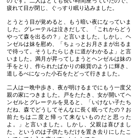
のです。二人はとても長い時間座っていたので、
疲れて目が閉じ、ぐっすり眠り込みました。
とうとう目が覚めると、もう暗い夜になっていま
した。グレーテルは泣きだして、「これからどう
やって森を出るの？」と言いました。しかし、ヘ
ンゼルは妹を慰め、「ちょっとお月さまが出るま
で待って。そうしたらじきに道がわかるよ」と言
いました。満月が昇ってしまうとヘンゼルは妹の
手をとり、作られたばかりの銀貨のように輝き、
道しるべになった小石をたどって行きました。
二人は一晩中歩き、夜が明けるまでにもう一度父
親の家につきました。戸をたたき、女が開いてヘ
ンゼルとグレーテルを見ると、「いけない子たち
だね、森でどうしてそんなに長く眠ってたの？お
前たちは二度と帰って来ないものだと思った
よ。」と言いました。しかし、父親は喜びまし
た、というのは子供たちだけを置き去りにしたこ