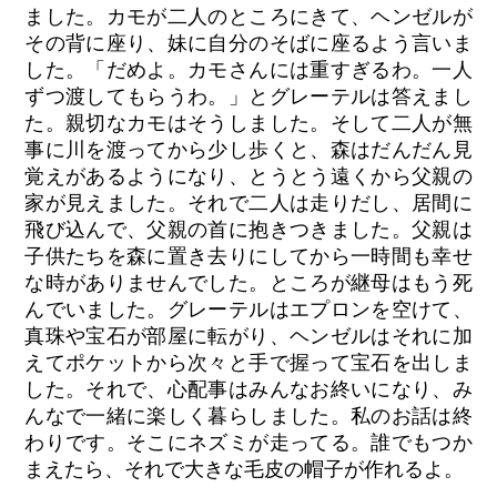
ました。カモが二人のところにきて、ヘンゼルが
その背に座り、妹に自分のそばに座るよう言いま
した。「だめよ。カモさんには重すぎるわ。一人
ずつ渡してもらうわ。」とグレーテルは答えまし
た。親切なカモはそうしました。そして二人が無
事に川を渡ってから少し歩くと、森はだんだん見
覚えがあるようになり、とうとう遠くから父親の
家が見えました。それで二人は走りだし、居間に
飛び込んで、父親の首に抱きつきました。父親は
子供たちを森に置き去りにしてから一時間も幸せ
な時がありませんでした。ところが継母はもう死
んでいました。グレーテルはエプロンを空けて、
真珠や宝石が部屋に転がり、ヘンゼルはそれに加
えてポケットから次々と手で握って宝石を出しま
した。それで、心配事はみんなお終いになり、み
んなで一緒に楽しく暮らしました。私のお話は終
わりです。そこにネズミが走ってる。誰でもつか
まえたら、それで大きな毛皮の帽子が作れるよ。