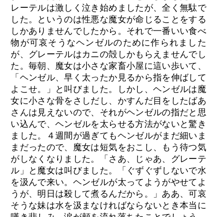
レーテルは激しく泣き始めましたが、全く無駄で
した。というのは性悪な魔女が命じることをする
しかありませんでしたから。それで一番いい食べ
物が可哀そうなヘンゼルのために作られました
が、グレーテルはカニの殻しかもらえませんでし
た。毎朝、魔女は小さな家畜小屋に這い歩いて、
「ヘンゼル、早く太ったか見るから指を伸ばして
よこせ。」と叫びました。しかし、ヘンゼルは魔
女に小さな骨をさしだし、かすんだ目をしたばあ
さんは見えないので、それがヘンゼルの指だと思
い込んで、ヘンゼルを太らせる方法がないと驚き
ました。４週間が過ぎてもヘンゼルがまだ細いま
まだったので、魔女は短気をおこし、もう待つ気
がしなくなりました。「さあ、じゃあ、グレーテ
ル」と魔女は叫びました。「ぐずぐずしないで水
を汲んで来い。ヘンゼルが太ってようがやせてよ
うが、明日は殺して煮るんだから。」ああ、可哀
そうな妹は水を汲まなければならないとき本当に