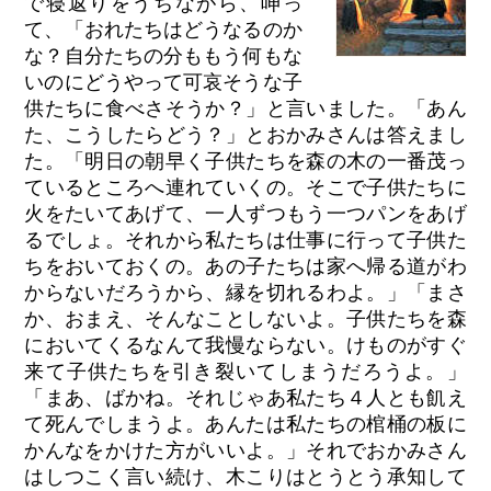
で寝返りをうちながら、呻っ
て、「おれたちはどうなるのか
な？自分たちの分ももう何もな
いのにどうやって可哀そうな子
供たちに食べさそうか？」と言いました。「あん
た、こうしたらどう？」とおかみさんは答えまし
た。「明日の朝早く子供たちを森の木の一番茂っ
ているところへ連れていくの。そこで子供たちに
火をたいてあげて、一人ずつもう一つパンをあげ
るでしょ。それから私たちは仕事に行って子供た
ちをおいておくの。あの子たちは家へ帰る道がわ
からないだろうから、縁を切れるわよ。」「まさ
か、おまえ、そんなことしないよ。子供たちを森
においてくるなんて我慢ならない。けものがすぐ
来て子供たちを引き裂いてしまうだろうよ。」
「まあ、ばかね。それじゃあ私たち４人とも飢え
て死んでしまうよ。あんたは私たちの棺桶の板に
かんなをかけた方がいいよ。」それでおかみさん
はしつこく言い続け、木こりはとうとう承知して