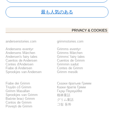
最も人気のある
PRIVACY & COOKIES
andersenstories.com
grimmstories.com
Andersens eventyr
Grimms eventyr
Andersens Märchen
Grimms Märchen
Andersen's fairy tales
Grimms' fairy tales
Cuentos de Andersen
Cuentos de Grimm
Contes d'Andersen
Grimmin sadut
Fiabe di Andersen
Contes de Grimm
Sprookjes van Andersen
Grimm mesék
Fiabe dei Grimm
Сказки братьев Гримм
Truyện cổ Grimm
Казки братів Грімм
Grimm Masalları
Γκριμ Παραμύθια
Sprookjes van Grimm
格林童話
Baśnie braci Grimm
グリム童話
Contos de Grimm
그림 동화
Poveşti de Grimm