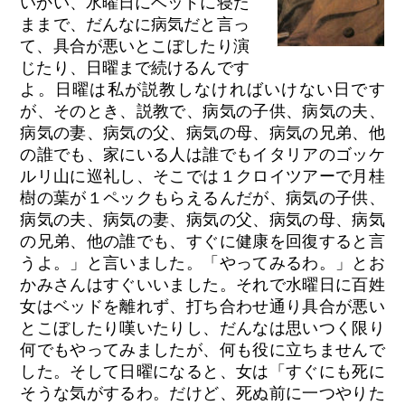
いかい、水曜日にベッドに寝た
ままで、だんなに病気だと言っ
て、具合が悪いとこぼしたり演
じたり、日曜まで続けるんです
よ。日曜は私が説教しなければいけない日です
が、そのとき、説教で、病気の子供、病気の夫、
病気の妻、病気の父、病気の母、病気の兄弟、他
の誰でも、家にいる人は誰でもイタリアのゴッケ
ルリ山に巡礼し、そこでは１クロイツアーで月桂
樹の葉が１ペックもらえるんだが、病気の子供、
病気の夫、病気の妻、病気の父、病気の母、病気
の兄弟、他の誰でも、すぐに健康を回復すると言
うよ。」と言いました。「やってみるわ。」とお
かみさんはすぐいいました。それで水曜日に百姓
女はベッドを離れず、打ち合わせ通り具合が悪い
とこぼしたり嘆いたりし、だんなは思いつく限り
何でもやってみましたが、何も役に立ちませんで
した。そして日曜になると、女は「すぐにも死に
そうな気がするわ。だけど、死ぬ前に一つやりた