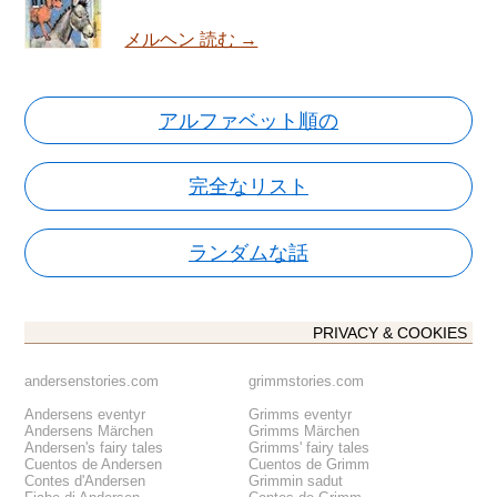
メルヘン 読む →
アルファベット順の
完全なリスト
ランダムな話
PRIVACY & COOKIES
andersenstories.com
grimmstories.com
Andersens eventyr
Grimms eventyr
Andersens Märchen
Grimms Märchen
Andersen's fairy tales
Grimms' fairy tales
Cuentos de Andersen
Cuentos de Grimm
Contes d'Andersen
Grimmin sadut