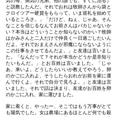
気の母、病気の兄弟、他の誰でも、すぐに治る』
と説教したんだ。それでおれは牧師さんから袋と
クロイツアー硬貨をもらって、いま巡礼を始めて
いるところさ。」「だけど、ねぇ、じゃあ、そん
なことを信じるなんてお前さんはバカじゃないか
い？本当はどういうことか知らないのかい？牧師
はかみさんと二人だけで仲良く一日過ごしたいん
だよ、それでおまえさんが邪魔にならないように
この仕事をさせてるんだよ。」と友達は言いまし
た。「なんだって？それが本当かどうか是非知り
たいもんだ。」とお百姓は言いました。「じゃ
あ、来いよ。どうしたらいいか教えてやろう。卵
のかごに入れよ、そうしたらおれがお前を家に運
んで行くよ、それで自分で見ろよ。」と友達は言
いました。それで話は決まり、友達がお百姓を卵
のかごに入れ、家に運びました。
家に着くと、やったー、そこではもう万事がとて
も陽気でした。女は農場にあるほとんど何でも殺