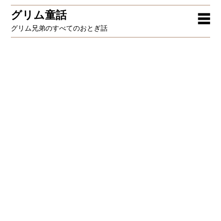
グリム童話
☰
グリム兄弟のすべてのおとぎ話