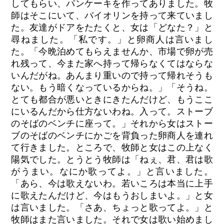
してもらい、パンケーキを作ってありました。牧
師はそこにいて、バイオリンを持って来ていまし
た。友達がドアをたたくと、女は「どなた？」と
尋ねました。「私です。」と卵商人は言いまし
た。「今晩泊めてもらえませんか、市場で卵が売
れ残って、今また家へ持って帰らなくてはならな
いんだがね。あんまり重いので持って帰れそうも
ない。もう暗くなっているからね。」「そうね。
とても都合が悪いときにきたんだけど、もうここ
にいるんだから仕方ないわね。入って。ストーブ
のそばのベンチに座って。」それから女はストー
ブのそばのベンチにかごを背負った卵商人を連れ
て行きました。ところで、牧師と女はこの上なく
陽気でした。とうとう牧師は「ねぇ、君、君は歌
がうまい。なにか歌ってよ。」と言いました。
「あら、今は歌えないわ。若いころは本当に上手
に歌えたんだけど、今はもうおしまいよ。」と女
は言いました。「さあ、ちょっと歌ってよ。」と
牧師はまた言いました。それで女は歌い始めまし