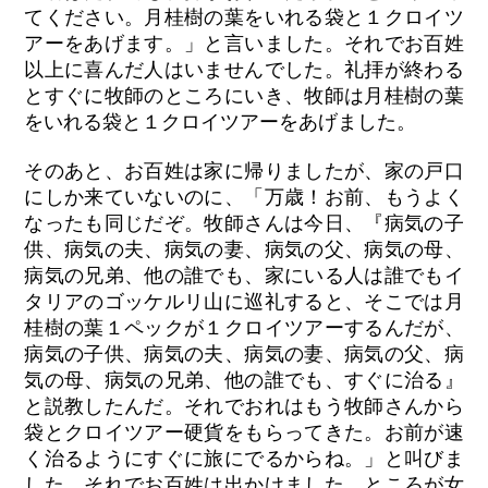
てください。月桂樹の葉をいれる袋と１クロイツ
アーをあげます。」と言いました。それでお百姓
以上に喜んだ人はいませんでした。礼拝が終わる
とすぐに牧師のところにいき、牧師は月桂樹の葉
をいれる袋と１クロイツアーをあげました。
そのあと、お百姓は家に帰りましたが、家の戸口
にしか来ていないのに、「万歳！お前、もうよく
なったも同じだぞ。牧師さんは今日、『病気の子
供、病気の夫、病気の妻、病気の父、病気の母、
病気の兄弟、他の誰でも、家にいる人は誰でもイ
タリアのゴッケルリ山に巡礼すると、そこでは月
桂樹の葉１ペックが１クロイツアーするんだが、
病気の子供、病気の夫、病気の妻、病気の父、病
気の母、病気の兄弟、他の誰でも、すぐに治る』
と説教したんだ。それでおれはもう牧師さんから
袋とクロイツアー硬貨をもらってきた。お前が速
く治るようにすぐに旅にでるからね。」と叫びま
した。それでお百姓は出かけました。ところが女