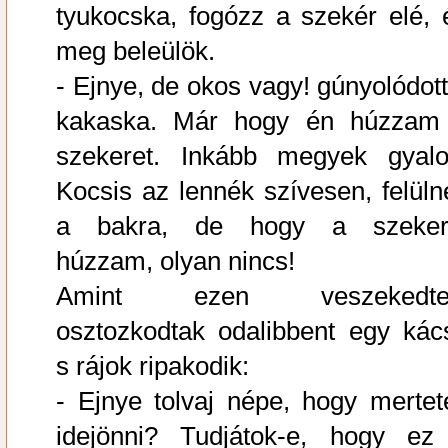
tyukocska, fogózz a szekér elé, 
meg beleülök.
- Ejnye, de okos vagy! gúnyolódott
kakaska. Már hogy én húzzam
szekeret. Inkább megyek gyalo
Kocsis az lennék szívesen, felüln
a bakra, de hogy a szeker
húzzam, olyan nincs!
Amint ezen veszekedte
osztozkodtak odalibbent egy kác
s rájok ripakodik:
- Ejnye tolvaj népe, hogy mertet
idejönni? Tudjátok-e, hogy ez