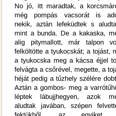
No jó, itt maradtak, a korcsmár
még pompás vacsorát is ado
nekik, aztán lefeküdtek s aludta
mint a bunda. De a kakaska, m
alig pitymallott, már talpon vol
felköltötte a tyukocskát; a tojást, 
a tyukocska meg a kácsa éjjel toj
felvágta a csőrével, megette, a toj
héját pedig a tűzhely szélére dobt
Aztán a gombos- meg a varrótűh
léptek lábujjhegyen, azok m
aludtak javában, szépen felvett
fektükből, az egyiket