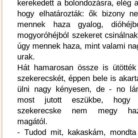
kerekedett a bolondozásra, elég a
hogy elhatározták: ők bizony n
mennek haza gyalog, dióhéjbó
mogyoróhéjból szekeret csinálnak
úgy mennek haza, mint valami na
urak.
Hát hamarosan össze is ütötték
szekerecskét, éppen bele is akart
ülni nagy kényesen, de - no lá
most jutott eszükbe, hogy
szekerecske nem megy ha
magától.
- Tudod mit, kakaskám, mondta