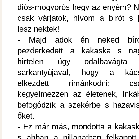
diós-mogyorós hegy az enyém? N
csak várjatok, hívom a bírót s j
lesz nektek!
- Majd adok én neked bíró
pezderkedett a kakaska s na
hirtelen úgy odalbavágta
sarkantyújával, hogy a kác
elkezdett rimánkodni: cs
kegyelmezzen az életének, inká
befogódzik a szekérbe s hazavis
őket.
- Ez már más, mondotta a kakask
s abban a pillanatban felkapott