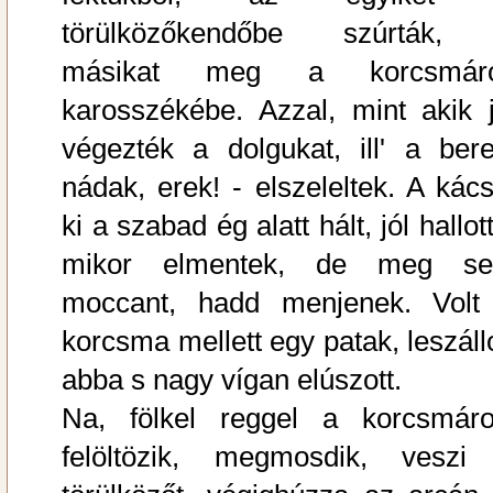
törülközőkendőbe szúrták,
másikat meg a korcsmár
karosszékébe. Azzal, mint akik j
végezték a dolgukat, ill' a bere
nádak, erek! - elszeleltek. A kács
ki a szabad ég alatt hált, jól hallot
mikor elmentek, de meg s
moccant, hadd menjenek. Volt
korcsma mellett egy patak, leszállo
abba s nagy vígan elúszott.
Na, fölkel reggel a korcsmáro
felöltözik, megmosdik, veszi