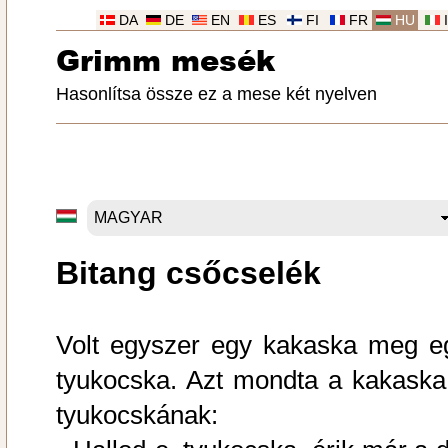
DA
DE
EN
ES
FI
FR
HU
Grimm mesék
Hasonlítsa össze ez a mese két nyelven
Bitang csőcselék
Volt egyszer egy kakaska meg e
tyukocska. Azt mondta a kakaska
tyukocskának: