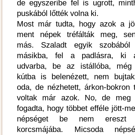
de egyszeribe fel is ugrott, mint
puskából lőtték volna ki.
Most már tudta, hogy azok a jöt
ment népek tréfálták meg, sen
más. Szaladt egyik szobából
másikba, fel a padlásra, ki 
udvarba, be az istállóba, még
kútba is belenézett, nem bujtak
oda, de nézhetett, árkon-bokron t
voltak már azok. No, de meg 
fogadta, hogy többet efféle jött-me
népséget be nem ereszt
korcsmájába. Micsoda népsé