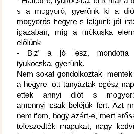
- Hallod-e, tyukocska, érik már a d
s a mogyoró, gyerünk ki a dió
mogyorós hegyre s lakjunk jól ist
igazában, míg a mókuska elen
előlünk.
- Biz' a jó lesz, mondotta
tyukocska, gyerünk.
Nem sokat gondolkoztak, mentek 
a hegyre, ott tanyáztak egész nap
ettek annyi diót s mogyoró
amennyi csak beléjük fért. Azt m
nem t'om, hogy azért-e, mert erős
teleszedték magukat, nagy kedv