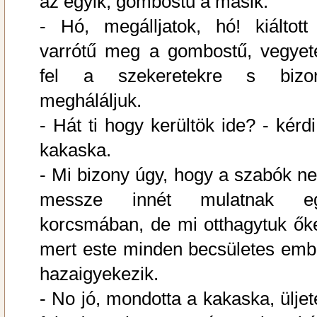
az egyik, gombostű a másik.
- Hó, megálljatok, hó! kiáltott
varrótű meg a gombostű, vegyet
fel a szekeretekre s bizo
megháláljuk.
- Hát ti hogy kerültök ide? - kérdi
kakaska.
- Mi bizony úgy, hogy a szabók n
messze innét mulatnak e
korcsmában, de mi otthagytuk őke
mert este minden becsületes emb
hazaigyekezik.
- No jó, mondotta a kakaska, üljet