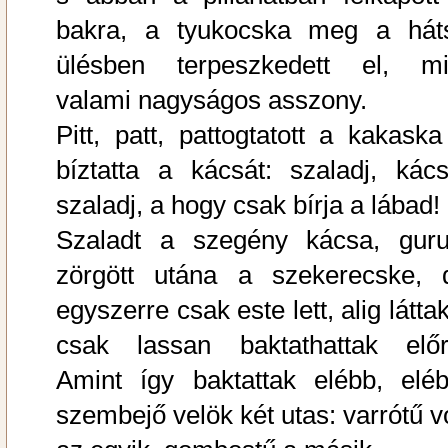
bakra, a tyukocska meg a hát
ülésben terpeszkedett el, mi
valami nagyságos asszony.
Pitt, patt, pattogtatott a kakaska
bíztatta a kácsát: szaladj, kács
szaladj, a hogy csak bírja a lábad!
Szaladt a szegény kácsa, gurul
zörgött utána a szekerecske, 
egyszerre csak este lett, alig látta
csak lassan baktathattak előr
Amint így baktattak elébb, eléb
szembejő velök két utas: varrótű vo