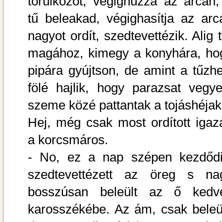
törülközőt, végighúzza az arcán,
tű beleakad, végighasítja az arcá
nagyot ordít, szedtevettézik. Alig 
magához, kimegy a konyhára, ho
pipára gyújtson, de amint a tűzhe
fölé hajlik, hogy parazsat vegye
szeme közé pattantak a tojáshéjak
Hej, még csak most ordított igaz
a korcsmáros.
- No, ez a nap szépen kezdődi
szedtevettézett az öreg s na
bosszúsan beleült az ő kedv
karosszékébe. Az ám, csak beleül