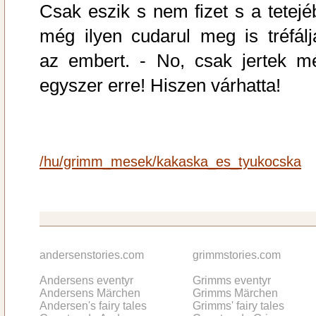
Csak eszik s nem fizet s a tetejé
még ilyen cudarul meg is tréfálj
az embert. - No, csak jertek m
egyszer erre! Hiszen várhatta!
/hu/grimm_mesek/kakaska_es_tyukocska
andersenstories.com
grimmstories.com
Andersens eventyr
Grimms eventyr
Andersens Märchen
Grimms Märchen
Andersen's fairy tales
Grimms' fairy tales