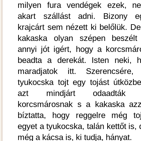
milyen fura vendégek ezek, n
akart szállást adni. Bizony e
krajcárt sem nézett ki belőlük. De
kakaska olyan szépen beszélt
annyi jót igért, hogy a korcsmár
beadta a derekát. Isten neki, h
maradjatok itt. Szerencsére,
tyukocska tojt egy tojást útközbe
azt mindjárt odaadták
korcsmárosnak s a kakaska azz
bíztatta, hogy reggelre még toj
egyet a tyukocska, talán kettőt is,
még a kácsa is, ki tudja, hányat.