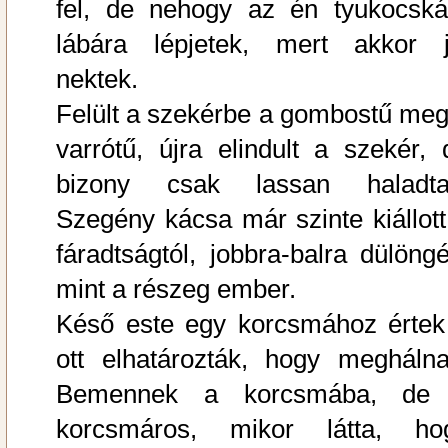
fel, de nehogy az én tyukocsk
lábára lépjetek, mert akkor j
nektek.
Felült a szekérbe a gombostű meg
varrótű, újra elindult a szekér, 
bizony csak lassan haladta
Szegény kácsa már szinte kiállott
fáradtságtól, jobbra-balra dülöngél
mint a részeg ember.
Késő este egy korcsmához értek
ott elhatározták, hogy meghálna
Bemennek a korcsmába, de
korcsmáros, mikor látta, ho