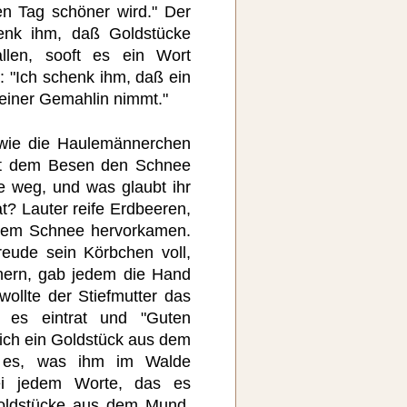
n Tag schöner wird." Der
henk ihm, daß Goldstücke
len, sooft es ein Wort
h: "Ich schenk ihm, daß ein
einer Gemahlin nimmt."
wie die Haulemännerchen
mit dem Besen den Schnee
e weg, und was glaubt ihr
t? Lauter reife Erdbeeren,
 dem Schnee hervorkamen.
reude sein Körbchen voll,
nern, gab jedem die Hand
ollte der Stiefmutter das
e es eintrat und "Guten
eich ein Goldstück aus dem
e es, was ihm im Walde
ei jedem Worte, das es
Goldstücke aus dem Mund,