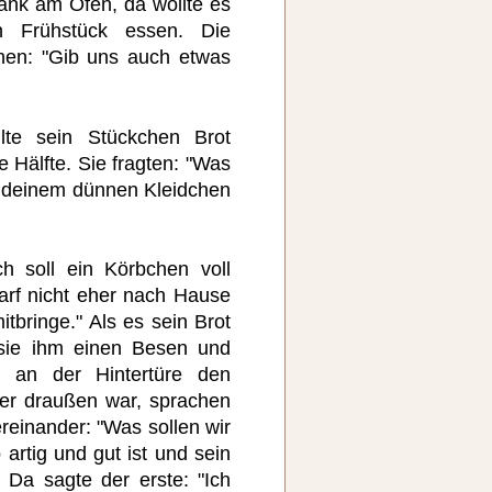
Bank am Ofen, da wollte es
 Frühstück essen. Die
en: "Gib uns auch etwas
ilte sein Stückchen Brot
 Hälfte. Sie fragten: "Was
in deinem dünnen Kleidchen
ch soll ein Körbchen voll
rf nicht eher nach Hause
tbringe." Als es sein Brot
sie ihm einen Besen und
t an der Hintertüre den
er draußen war, sprachen
reinander: "Was sollen wir
artig und gut ist und sein
" Da sagte der erste: "Ich