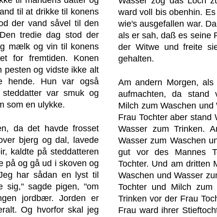
rikke til mandens datter og
Wasser zog das Loch zu
and til at drikke til konens
ward voll bis obenhin. Es
od der vand såvel til den
wie's ausgefallen war. Da 
Den tredie dag stod der
als er sah, daß es seine R
og mælk og vin til konens
der Witwe und freite si
et for fremtiden. Konen
gehalten.
 pesten og vidste ikke alt
re hende. Hun var også
Am andern Morgen, als 
s steddatter var smuk og
aufmachten, da stand 
m som en ulykke.
Milch zum Waschen und W
Frau Tochter aber stan
n, da det havde frosset
Wasser zum Trinken. A
over bjerg og dal, lavede
Wasser zum Waschen un
ir, kaldte på steddatteren
gut vor des Mannes To
e på og gå ud i skoven og
Tochter. Und am dritten
Jeg har sådan en lyst til
Waschen und Wasser zum
e sig," sagde pigen, "om
Tochter und Milch zu
ingen jordbær. Jorden er
Trinken vor der Frau Toch
ralt. Og hvorfor skal jeg
Frau ward ihrer Stieftoc