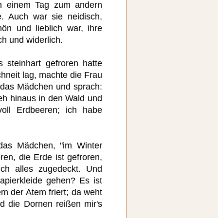
von einem Tag zum andern
. Auch war sie neidisch,
hön und lieblich war, ihre
ch und widerlich.
 steinhart gefroren hatte
hneit lag, machte die Frau
ef das Mädchen und sprach:
geh hinaus in den Wald und
oll Erdbeeren; ich habe
 das Mädchen, "im Winter
en, die Erde ist gefroren,
ch alles zugedeckt. Und
apierkleide gehen? Es ist
m der Atem friert; da weht
d die Dornen reißen mir's