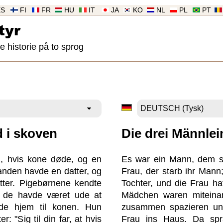
ES
FI
FR
HU
IT
JA
KO
NL
PL
PT
tyr
historie på to sprog
 i skoven
Die drei Männle
, hvis kone døde, og en
Es war ein Mann, dem st
nden havde en datter, og
Frau, der starb ihr Mann
ter. Pigebørnene kendte
Tochter, und die Frau ha
 de havde været ude at
Mädchen waren miteina
de hjem til konen. Hun
zusammen spazieren un
: "Sig til din far, at hvis
Frau ins Haus. Da sp