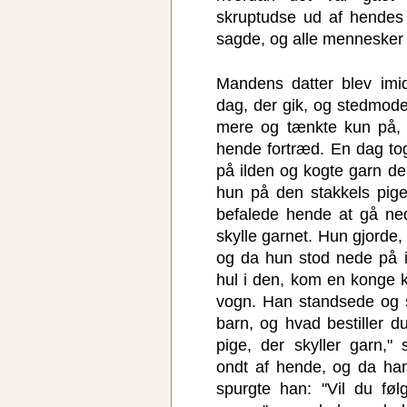
skruptudse ud af hendes
sagde, og alle mennesker 
Mandens datter blev imid
dag, der gik, og stedmod
mere og tænkte kun på, 
hende fortræd. En dag to
på ilden og kogte garn der
hun på den stakkels pig
befalede hende at gå ne
skylle garnet. Hun gjord
og da hun stod nede på 
hul i den, kom en konge k
vogn. Han standsede og 
barn, og hvad bestiller du
pige, der skyller garn,"
ondt af hende, og da ha
spurgte han: "Vil du føl