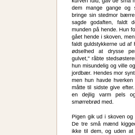
kurven fuld, gav de små
dem mange gange og sk
bringe sin stedmor bærre
sagde godaften, faldt 
munden på hende. Hun for
gået hende i skoven, men 
faldt guldstykkerne ud a
ødselhed at drysse p
gulvet," råbte stedsøsteren
hun misundelig og ville o
jordbær. Hendes mor syntes
men hun havde hverken r
måtte til sidste give eft
en dejlig varm pels 
smørrebrød med.
Pigen gik ud i skoven og k
De tre små mænd kigge
ikke til dem, og uden at 