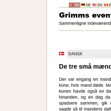
DA
DE
EN
Grimms even
Sammenligne indeværende 
De tre små mænd
Der var engang en mand
kone, hvis mand døde. Ma
konen havde også en dat
hinanden, og en dag da
spadsere sammen, gik 
sagde så til mandens datter