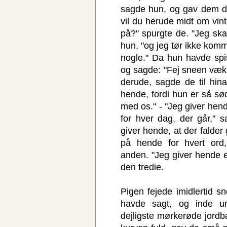
sagde hun, og gav dem de
vil du herude midt om vin
på?" spurgte de. "Jeg ska
hun, "og jeg tør ikke komm
nogle." Da hun havde spi
og sagde: "Fej sneen væk
derude, sagde de til hin
hende, fordi hun er så sø
med os." - "Jeg giver hen
for hver dag, der går," 
giver hende, at der falde
på hende for hvert ord
anden. "Jeg giver hende 
den tredie.
Pigen fejede imidlertid
havde sagt, og inde u
dejligste mørkerøde jord