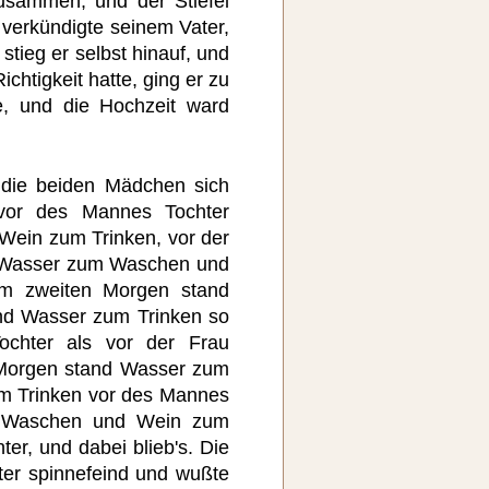
sammen, und der Stiefel
 verkündigte seinem Vater,
stieg er selbst hinauf, und
ichtigkeit hatte, ging er zu
e, und die Hochzeit ward
die beiden Mädchen sich
vor des Mannes Tochter
ein zum Trinken, vor der
d Wasser zum Waschen und
m zweiten Morgen stand
d Wasser zum Trinken so
chter als vor der Frau
 Morgen stand Wasser zum
 Trinken vor des Mannes
m Waschen und Wein zum
ter, und dabei blieb's. Die
hter spinnefeind und wußte