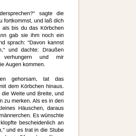
dersprechen?" sagte die
u fortkommst, und laß dich
, als bis du das Körbchen
ann gab sie ihm noch ein
nd sprach: "Davon kannst
," und dachte: Draußen
d verhungern und mir
die Augen kommen.
n gehorsam, tat das
 mit dem Körbchen hinaus.
 die Weite und Breite, und
 zu merken. Als es in den
leines Häuschen, daraus
lemännerchen. Es wünschte
klopfte bescheidenlich an
n," und es trat in die Stube