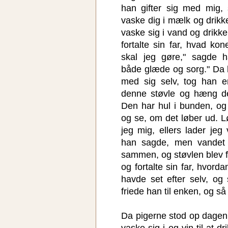
han gifter sig med mig,
vaske dig i mælk og drikk
vaske sig i vand og drikk
fortalte sin far, hvad ko
skal jeg gøre," sagde h
både glæde og sorg." Da 
med sig selv, tog han e
denne støvle og hæng d
Den har hul i bunden, og
og se, om det løber ud. Lø
jeg mig, ellers lader je
han sagde, men vandet f
sammen, og støvlen blev fu
og fortalte sin far, hvord
havde set efter selv, og 
friede han til enken, og så
Da pigerne stod op dagen e