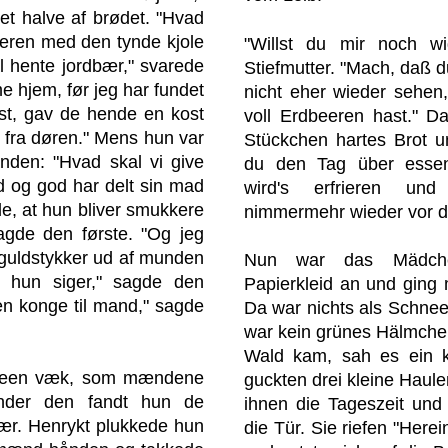
t halve af brødet. "Hvad
teren med den tynde kjole
"Willst du mir noch wi
l hente jordbær," svarede
Stiefmutter. "Mach, daß d
e hjem, før jeg har fundet
nicht eher wieder sehen
st, gav de hende en kost
voll Erdbeeren hast." D
 fra døren." Mens hun var
Stückchen hartes Brot u
anden: "Hvad skal vi give
du den Tag über essen
d og god har delt sin mad
wird's erfrieren un
de, at hun bliver smukkere
nimmermehr wieder vor 
sagde den første. "Og jeg
r guldstykker ud af munden
Nun war das Mädche
, hun siger," sagde den
Papierkleid an und ging
en konge til mand," sagde
Da war nichts als Schnee
war kein grünes Hälmchen
Wald kam, sah es ein k
 sneen væk, som mændene
guckten drei kleine Hau
nder den fandt hun de
ihnen die Tageszeit und 
bær. Henrykt plukkede hun
die Tür. Sie riefen "Herei