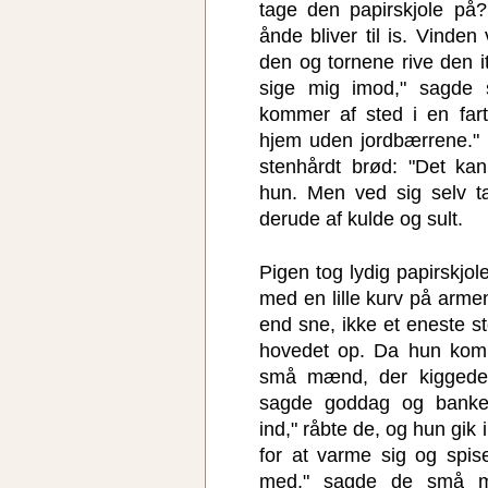
tage den papirskjole på?
ånde bliver til is. Vinden
den og tornene rive den it
sige mig imod," sagde 
kommer af sted i en far
hjem uden jordbærrene."
stenhårdt brød: "Det ka
hun. Men ved sig selv 
derude af kulde og sult.
Pigen tog lydig papirskjo
med en lille kurv på arme
end sne, ikke et eneste s
hovedet op. Da hun kom 
små mænd, der kiggede 
sagde goddag og banke
ind," råbte de, og hun gik
for at varme sig og spise
med," sagde de små mæ