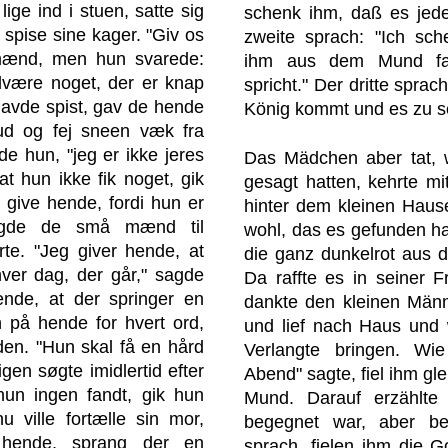
lige ind i stuen, satte sig
schenk ihm, daß es jede
spise sine kager. "Giv os
zweite sprach: "Ich sc
mænd, men hun svarede:
ihm aus dem Mund fal
ndvære noget, der er knap
spricht." Der dritte sprac
 havde spist, gav de hende
König kommt und es zu s
ud og fej sneen væk fra
ede hun, "jeg er ikke jeres
Das Mädchen aber tat, 
t hun ikke fik noget, gik
gesagt hatten, kehrte 
i give hende, fordi hun er
hinter dem kleinen Haus
agde de små mænd til
wohl, das es gefunden ha
te. "Jeg giver hende, at
die ganz dunkelrot aus
hver dag, der går," sagde
Da raffte es in seiner F
ende, at der springer en
dankte den kleinen Män
 på hende for hvert ord,
und lief nach Haus und w
den. "Hun skal få en hård
Verlangte bringen. Wi
gen søgte imidlertid efter
Abend" sagte, fiel ihm gl
hun ingen fandt, gik hun
Mund. Darauf erzählt
 ville fortælle sin mor,
begegnet war, aber b
 hende, sprang der en
sprach, fielen ihm die 