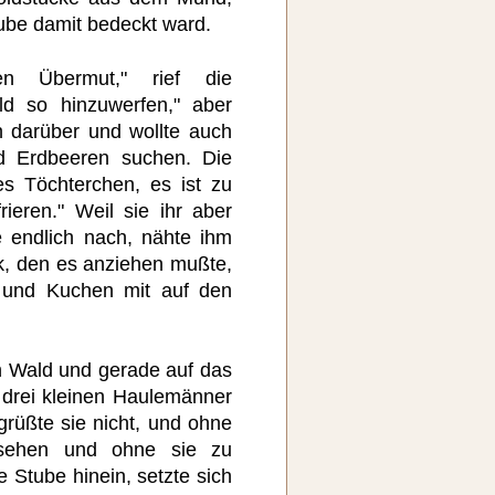
ube damit bedeckt ward.
n Übermut," rief die
ld so hinzuwerfen," aber
h darüber und wollte auch
d Erdbeeren suchen. Die
es Töchterchen, es ist zu
rieren." Weil sie ihr aber
e endlich nach, nähte ihm
k, den es anziehen mußte,
 und Kuchen mit auf den
 Wald und gerade auf das
 drei kleinen Haulemänner
grüßte sie nicht, und ohne
sehen und ohne sie zu
e Stube hinein, setzte sich