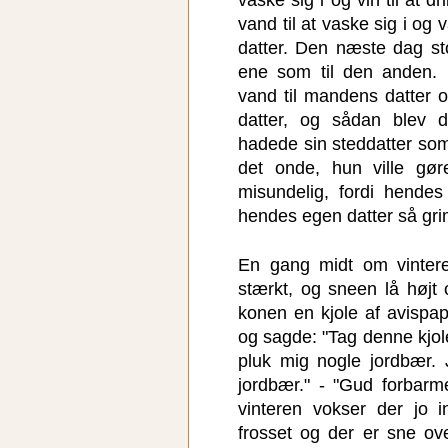
vaske sig i og vin til at d
vand til at vaske sig i og v
datter. Den næste dag st
ene som til den anden. 
vand til mandens datter 
datter, og sådan blev d
hadede sin steddatter som
det onde, hun ville gø
misundelig, fordi hende
hendes egen datter så gri
En gang midt om vintere
stærkt, og sneen lå højt 
konen en kjole af avispap
og sagde: "Tag denne kjol
pluk mig nogle jordbær. 
jordbær." - "Gud forbarm
vinteren vokser der jo 
frosset og der er sne ove