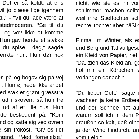
 Det er så koldt, at ens
nicht, wie sie es ihr 
 vil jo blæse lige igennem
schlimmer machen sollte
u." - "Vil du lade være at
weil ihre Stieftochter sc
stedmoderen. "Se til du
rechte Tochter aber häßli
t, og vov ikke at komme
 Hun gav hende et stykke
Einmal im Winter, als es
n du spise i dag," sagde
und Berg und Tal vollgesc
tænkte hun: Hun dør nok
ein Kleid von Papier, ri
"Da, zieh das Kleid an, 
hol mir ein Körbchen v
len på og begav sig på vej
Verlangen danach."
n. Hun øj nede ikke andet
ted stak et grønt græsstrå
"Du lieber Gott," sagte
ud i skoven, så hun tre
wachsen ja keine Erdbeer
ud af et lille hus. Hun
und der Schnee hat au
de beskedent på. "Kom
warum soll ich in dem P
 ind og satte sig ved ovnen
draußen so kalt, daß eine
 sin frokost. "Giv os lidt
ja der Wind hindurch, un
nd. "Med fornøjelse,"
vom Leib."