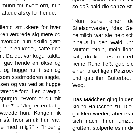
 mund for hvert ord, hun
so daß bald die ganze St
fattede afsky for hende.
"Nun sehe einer de
lertid smukkere for hver
Stiefschwester, "das Ge
eren ærgrede sig mere og
heimlich war sie neidisc
hvordan hun skulle gøre
hinaus in den Wald un
g hun en kedel, satte den
Mutter: "Nein, mein lieb
i. Da det var kogt, kaldte
kalt, du könntest mir erf
e, gav hende en økse og
keine Ruhe ließ, gab si
d og hugge hul i isen og
einen prächtigen Pelzroc
e, som stedmoderen sagde,
und gab ihm Butterbrot
isen og var ved at hugge
Weg.
ørende forbi i en prægtig
spurgte: "Hvem er du mit
Das Mädchen ging in den
 her?" - "Jeg er en fattig
kleine Häuschen zu. Die
 svarede hun. Kongen fik
guckten wieder, aber es 
n så, hvor smuk hun var,
sich nach ihnen umzu
ge med mig?" - "Inderlig
grüßen, stolperte es in di