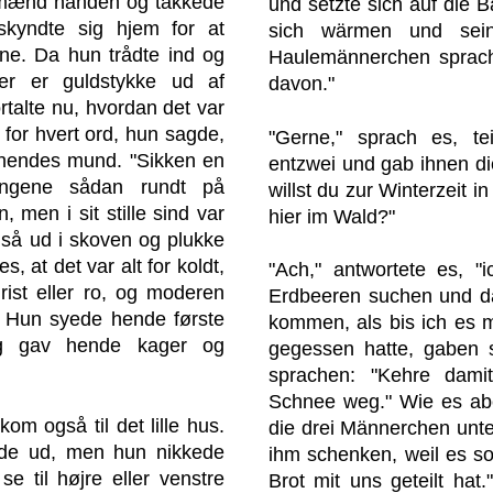
 mænd hånden og takkede
und setzte sich auf die 
yndte sig hjem for at
sich wärmen und sein
ne. Da hun trådte ind og
Haulemännerchen sprach
der er guldstykke ud af
davon."
talte nu, hvordan det var
for hvert ord, hun sagde,
"Gerne," sprach es, te
f hendes mund. "Sikken en
entzwei und gab ihnen die
engene sådan rundt på
willst du zur Winterzeit 
, men i sit stille sind var
hier im Wald?"
gså ud i skoven og plukke
, at det var alt for koldt,
"Ach," antwortete es, "i
ist eller ro, og moderen
Erdbeeren suchen und da
er. Hun syede hende første
kommen, als bis ich es mi
og gav hende kager og
gegessen hatte, gaben 
sprachen: "Kehre dami
Schnee weg." Wie es ab
om også til det lille hus.
die drei Männerchen unte
de ud, men hun nikkede
ihm schenken, weil es so 
se til højre eller venstre
Brot mit uns geteilt hat.