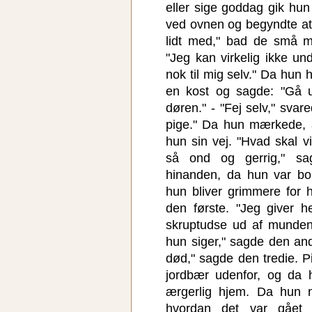
eller sige goddag gik hun 
ved ovnen og begyndte at 
lidt med," bad de små 
"Jeg kan virkelig ikke u
nok til mig selv." Da hun
en kost og sagde: "Gå 
døren." - "Fej selv," svar
pige." Da hun mærkede, a
hun sin vej. "Hvad skal v
så ond og gerrig," s
hinanden, da hun var bor
hun bliver grimmere for 
den første. "Jeg giver h
skruptudse ud af munden
hun siger," sagde den an
død," sagde den tredie. Pi
jordbær udenfor, og da 
ærgerlig hjem. Da hun nu
hvordan det var gået