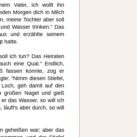
nem Vater, ich wollt ihn
jeden Morgen dich in Milch
, meine Tochter aber soll
und Wasser trinken." Das
us und erzählte seinem
t hatte.
oll ich tun? Das Heiraten
auch eine Qual." Endlich,
uß fassen konnte, zog er
gte: "Nimm diesen Stiefel,
n Loch, geh damit auf den
n großen Nagel und gieß
er das Wasser, so will ich
läuft's aber durch, so will
m geheißen war; aber das