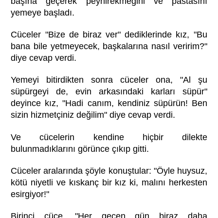
başına geçerek peynirekmeğini ve pastasını
yemeye başladı.
Cüceler "Bize de biraz ver" dediklerinde kız, "Bu
bana bile yetmeyecek, başkalarına nasıl veririm?"
diye cevap verdi.
Yemeyi bitirdikten sonra cüceler ona, "Al şu
süpürgeyi de, evin arkasındaki karları süpür"
deyince kız, "Hadi canım, kendiniz süpürün! Ben
sizin hizmetçiniz değilim" diye cevap verdi.
Ve cücelerin kendine hiçbir dilekte
bulunmadıklarını görünce çıkıp gitti.
Cüceler aralarında şöyle konuştular: "Öyle huysuz,
kötü niyetli ve kıskanç bir kız ki, malını herkesten
esirgiyor!"
Birinci cüce, "Her geçen gün biraz daha