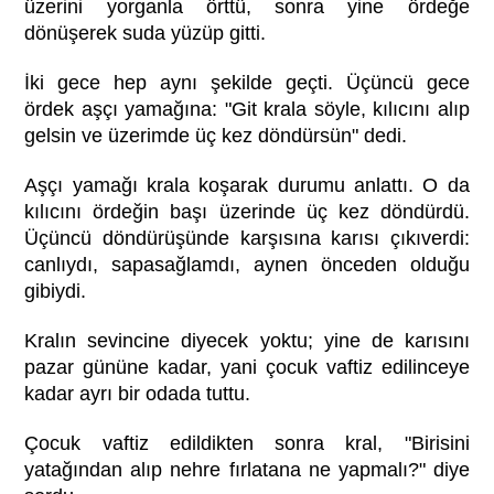
üzerini yorganla örttü, sonra yine ördeğe
dönüşerek suda yüzüp gitti.
İki gece hep aynı şekilde geçti. Üçüncü gece
ördek aşçı yamağına: "Git krala söyle, kılıcını alıp
gelsin ve üzerimde üç kez döndürsün" dedi.
Aşçı yamağı krala koşarak durumu anlattı. O da
kılıcını ördeğin başı üzerinde üç kez döndürdü.
Üçüncü döndürüşünde karşısına karısı çıkıverdi:
canlıydı, sapasağlamdı, aynen önceden olduğu
gibiydi.
Kralın sevincine diyecek yoktu; yine de karısını
pazar gününe kadar, yani çocuk vaftiz edilinceye
kadar ayrı bir odada tuttu.
Çocuk vaftiz edildikten sonra kral, "Birisini
yatağından alıp nehre fırlatana ne yapmalı?" diye