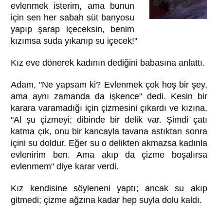
evlenmek isterim, ama bunun
için sen her sabah süt banyosu
yapıp şarap içeceksin, benim
kızımsa suda yıkanıp su içecek!"
Kız eve dönerek kadının dediğini babasına anlattı.
Adam, "Ne yapsam ki? Evlenmek çok hoş bir şey,
ama aynı zamanda da işkence" dedi. Kesin bir
karara varamadığı için çizmesini çıkardı ve kızına,
"Al şu çizmeyi; dibinde bir delik var. Şimdi çatı
katma çık, onu bir kancayla tavana astıktan sonra
içini su doldur. Eğer su o delikten akmazsa kadınla
evlenirim ben. Ama akıp da çizme boşalırsa
evlenmem" diye karar verdi.
Kız kendisine söyleneni yaptı; ancak su akıp
gitmedi; çizme ağzına kadar hep suyla dolu kaldı.