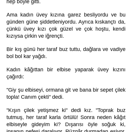
hep böyle gitti.
Ama kadın üvey kızına garez besliyordu ve bu
günden güne şiddetleniyordu. Ayrıca kıskançtı da,
çünkü üvey kızı çok güzel ve çok hoştu, kendi
kızıysa çirkin ve iğrençti.
Bir kış günü her taraf buz tuttu, dağlara ve vadiye
bol bol kar yağdı.
Kadın kâğıttan bir elbise yaparak üvey kızını
çağırdı:
"Giy şu elbiseyi, ormana git ve bana bir sepet çilek
topla! Canım çekti" dedi.
"Kışın çilek yetişmez ki" dedi kız. "Toprak buz
tutmuş, her taraf karla örtülü! Sonra neden kâğıt
elbiseyle gideyim ki? Dışarısı öyle soğuk ki,
insanın nefesi daralıyor. Rüzgâr durmadan esiyor,