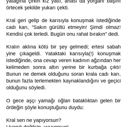
yatağına çirkin kız yattı, anası da yorganı başını
örtecek şekilde yukarı çekti.
Kral geri gelip de karısıyla konuşmak istediğinde
cadı karı, "Sakın gürültü etmeyin! Şimdi olmaz!
Kendisi çok terledi. Bugün onu rahat bırakın" dedi.
Kralın aklına kötü bir şey gelmedi; ertesi sabah
yine çıkageldi. Yataktaki karısıyla(!) konuşmak
istediğinde, ona cevap veren kadının ağzından her
kelimeden sonra altın yerine bir kurbağa çıktı!
Bunun ne demek olduğunu soran krala cadı karı,
bunun fazla terlemekten kaynaklandığını ve geçici
olduğunu söyledi.
O gece aşçı yamağı oğlan bataklıktan gelen bir
ördeğin şöyle konuştuğunu duydu:
Kral sen ne yapıyorsun?
Uyanık değilsin, uyuyorsun!