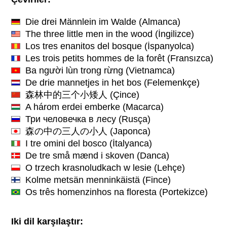
Die drei Männlein im Walde
(Almanca)
The three little men in the wood
(İngilizce)
Los tres enanitos del bosque
(İspanyolca)
Les trois petits hommes de la forêt
(Fransızca)
Ba người lùn trong rừng
(Vietnamca)
De drie mannetjes in het bos
(Felemenkçe)
森林中的三个小矮人
(Çince)
A három erdei emberke
(Macarca)
Три человечка в лесу
(Rusça)
森の中の三人の小人
(Japonca)
I tre omini del bosco
(İtalyanca)
De tre små mænd i skoven
(Danca)
O trzech krasnoludkach w lesie
(Lehçe)
Kolme metsän menninkäistä
(Fince)
Os três homenzinhos na floresta
(Portekizce)
Iki dil karşılaştır: