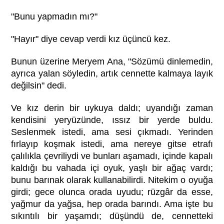
"Bunu yapmadın mı?"
"Hayır" diye cevap verdi kız üçüncü kez.
Bunun üzerine Meryem Ana, "Sözümü dinlemedin,
ayrıca yalan söyledin, artık cennette kalmaya layık
değilsin" dedi.
Ve kız derin bir uykuya daldı; uyandığı zaman
kendisini yeryüzünde, ıssız bir yerde buldu.
Seslenmek istedi, ama sesi çıkmadı. Yerinden
fırlayıp koşmak istedi, ama nereye gitse etrafı
çalılıkla çevriliydi ve bunları aşamadı, içinde kapalı
kaldığı bu vahada içi oyuk, yaşlı bir ağaç vardı;
bunu barınak olarak kullanabilirdi. Nitekim o oyuğa
girdi; gece olunca orada uyudu; rüzgâr da esse,
yağmur da yağsa, hep orada barındı. Ama işte bu
sıkıntılı bir yaşamdı; düşündü de, cennetteki