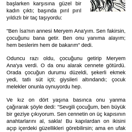
başlarken karşısına güzel bir
kadın çıktı; başında pırıl pırıl
yıldızlı bir taç taşıyordu:
"Ben İsa'nın annesi Meryem Ana'yım. Sen fakirsin,
çocuğunu bana getir. Ben onu yanıma alayım;
hem beslerim hem de bakarım" dedi.
Oduncu razı oldu, çocuğunu getirip Meryem
Ana'ya verdi. O da onu alarak cennete götürdü.
Orada çocuğun durumu düzeldi, şekerli ekmek
yedi, tatlı süt içti; giysileri altındandı; çocuk
melekler onunla oynuyordu hep.
Ve kız on dört yaşına basınca onu yanma
çağırarak şöyle dedi: "Sevgili çocuğum, ben büyük
bir geziye çıkıyorum. Sen cennetin on üç kapısının
anahtarlarını al, sakla! Bu kapılardan on ikisini
açıp içerdeki güzellikleri görebilirsin; ama en ufak