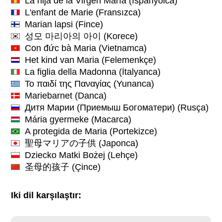
La hija de la Virgen María
(İspanyolca)
L'enfant de Marie
(Fransızca)
Marian lapsi
(Fince)
성모 마리아의 아이
(Korece)
Con đức bà Maria
(Vietnamca)
Het kind van Maria
(Felemenkçe)
La figlia della Madonna
(İtalyanca)
Το παιδί της Παναγίας
(Yunanca)
Mariebarnet
(Danca)
Дитя Марии (Приемыш Богоматери)
(Rusça)
Mária gyermeke
(Macarca)
A protegida de Maria
(Portekizce)
聖母マリアの子供
(Japonca)
Dziecko Matki Bożej
(Lehçe)
圣母的孩子
(Çince)
Iki dil karşılaştır: