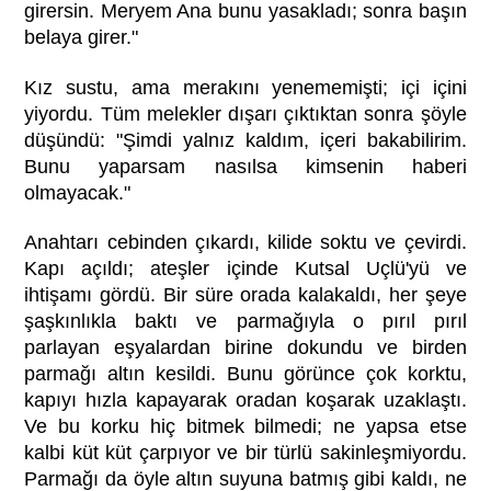
girersin. Meryem Ana bunu yasakladı; sonra başın
belaya girer."
Kız sustu, ama merakını yenememişti; içi içini
yiyordu. Tüm melekler dışarı çıktıktan sonra şöyle
düşündü: "Şimdi yalnız kaldım, içeri bakabilirim.
Bunu yaparsam nasılsa kimsenin haberi
olmayacak."
Anahtarı cebinden çıkardı, kilide soktu ve çevirdi.
Kapı açıldı; ateşler içinde Kutsal Uçlü'yü ve
ihtişamı gördü. Bir süre orada kalakaldı, her şeye
şaşkınlıkla baktı ve parmağıyla o pırıl pırıl
parlayan eşyalardan birine dokundu ve birden
parmağı altın kesildi. Bunu görünce çok korktu,
kapıyı hızla kapayarak oradan koşarak uzaklaştı.
Ve bu korku hiç bitmek bilmedi; ne yapsa etse
kalbi küt küt çarpıyor ve bir türlü sakinleşmiyordu.
Parmağı da öyle altın suyuna batmış gibi kaldı, ne