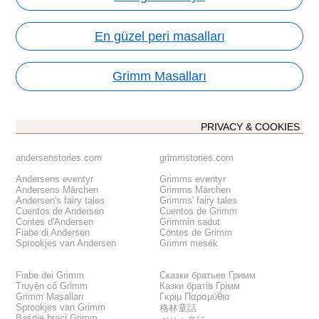
En güzel peri masalları
Grimm Masalları
PRIVACY & COOKIES
andersenstories.com
grimmstories.com
Andersens eventyr
Grimms eventyr
Andersens Märchen
Grimms Märchen
Andersen's fairy tales
Grimms' fairy tales
Cuentos de Andersen
Cuentos de Grimm
Contes d'Andersen
Grimmin sadut
Fiabe di Andersen
Contes de Grimm
Sprookjes van Andersen
Grimm mesék
Fiabe dei Grimm
Сказки братьев Гримм
Truyện cổ Grimm
Казки братів Грімм
Grimm Masalları
Γκριμ Παραμύθια
Sprookjes van Grimm
格林童話
Baśnie braci Grimm