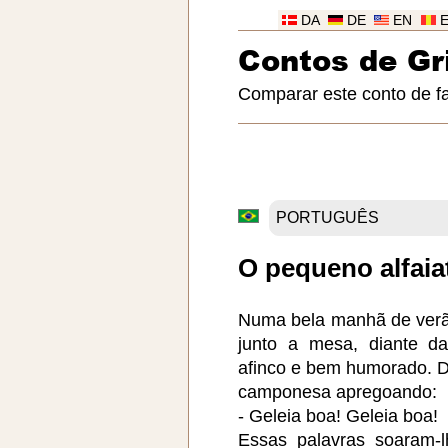
DA
DE
EN
Contos de G
Comparar este conto de f
O pequeno alfaia
Numa bela manhã de verão
junto a mesa, diante da
afinco e bem humorado. 
camponesa apregoando:
- Geleia boa! Geleia boa!
Essas palavras soaram-l