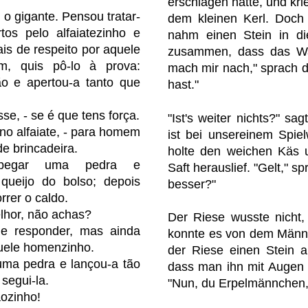
erschlagen hätte, und kri
 o gigante. Pensou tratar-
dem kleinen Kerl. Doch w
os pelo alfaiatezinho e
nahm einen Stein in di
is de respeito por aquele
zusammen, dass das Was
m, quis pô-lo à prova:
mach mir nach," sprach d
 e apertou-a tanto que
hast."
se, - se é que tens força.
"Ist's weiter nichts?" sa
eno alfaiate, - para homem
ist bei unsereinem Spielw
e brincadeira.
holte den weichen Käs u
o pegar uma pedra e
Saft herauslief. "Gelt," s
 queijo do bolso; depois
besser?"
rer o caldo.
elhor, não achas?
Der Riese wusste nicht,
e responder, mas ainda
konnte es von dem Männl
uele homenzinho.
der Riese einen Stein a
ma pedra e lançou-a tão
dass man ihn mit Augen
 segui-la.
"Nun, du Erpelmännchen, 
ozinho!