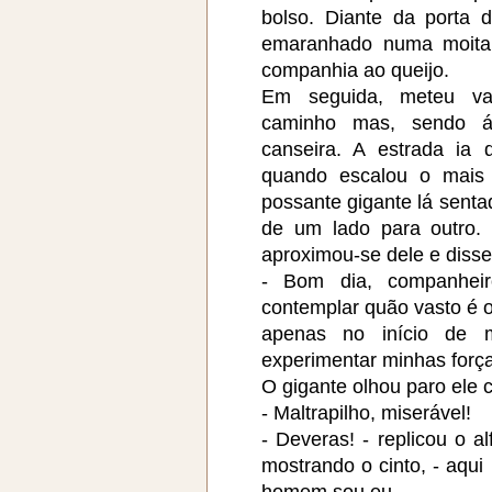
bolso. Diante da porta 
emaranhado numa moita;
companhia ao queijo.
Em seguida, meteu va
caminho mas, sendo ág
canseira. A estrada ia
quando escalou o mais 
possante gigante lá senta
de um lado para outro. O
aproximou-se dele e disse
- Bom dia, companheir
contemplar quão vasto é 
apenas no início de 
experimentar minhas força
O gigante olhou paro ele 
- Maltrapilho, miserável!
- Deveras! - replicou o al
mostrando o cinto, - aqui
homem sou eu.