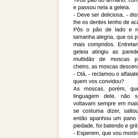
e passou nela a geleia.
- Deve ser deliciosa, - di
lhe os dentes tenho de ac
Pôs o pão de lado e r
tamanha alegria, que os 
mais compridos. Entreta
geleia atingiu as pare
multidão de moscas po
cheiro, as moscas desce
- Olá, - reclamou o alfaiat
quem vos convidou?
As moscas, porém, qu
linguagem dele, não 
voltavam sempre em maio
se costuma dizer, salto
então apanhou um pano 
piedade, foi batendo e gri
- Esperem, que vou mostr