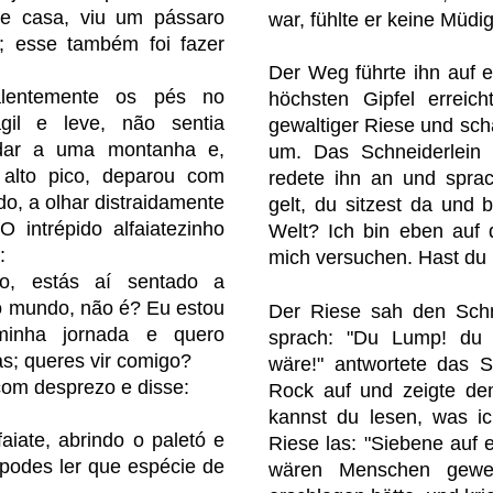
de casa, viu um pássaro
war, fühlte er keine Müdig
 esse também foi fazer
Der Weg führte ihn auf e
lentemente os pés no
höchsten Gipfel erreic
il e leve, não sentia
gewaltiger Riese und sch
 dar a uma montanha e,
um. Das Schneiderlein 
alto pico, deparou com
redete ihn an und spra
do, a olhar distraidamente
gelt, du sitzest da und b
 intrépido alfaiatezinho
Welt? Ich bin eben auf
:
mich versuchen. Hast du
o, estás aí sentado a
o mundo, não é? Eu estou
Der Riese sah den Schn
minha jornada e quero
sprach: "Du Lump! du m
s; queres vir comigo?
wäre!" antwortete das S
com desprezo e disse:
Rock auf und zeigte de
kannst du lesen, was ic
faiate, abrindo o paletó e
Riese las: "Siebene auf e
 podes ler que espécie de
wären Menschen gewes