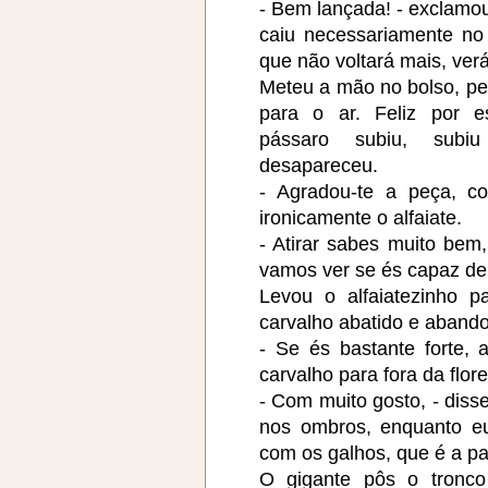
- Bem lançada! - exclamou
caiu necessariamente no
que não voltará mais, verá
Meteu a mão no bolso, pe
para o ar. Feliz por e
pássaro subiu, subi
desapareceu.
- Agradou-te a peça, c
ironicamente o alfaiate.
- Atirar sabes muito bem,
vamos ver se és capaz de
Levou o alfaiatezinho 
carvalho abatido e aband
- Se és bastante forte, 
carvalho para fora da flore
- Com muito gosto, - disse
nos ombros, enquanto e
com os galhos, que é a pa
O gigante pôs o tronco