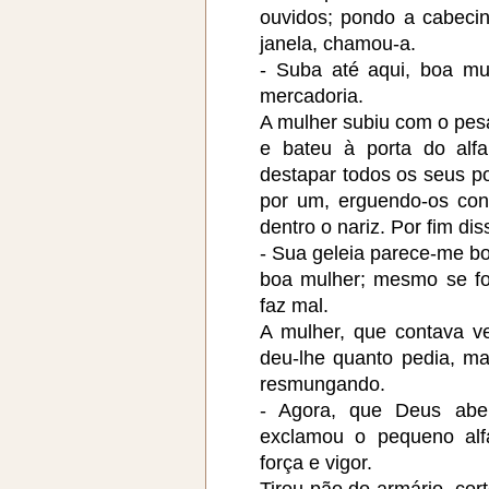
ouvidos; pondo a cabecin
janela, chamou-a.
- Suba até aqui, boa mu
mercadoria.
A mulher subiu com o pes
e bateu à porta do alfa
destapar todos os seus p
por um, erguendo-os con
dentro o nariz. Por fim dis
- Sua geleia parece-me b
boa mulher; mesmo se fo
faz mal.
A mulher, que contava v
deu-lhe quanto pedia, m
resmungando.
- Agora, que Deus abe
exclamou o pequeno alf
força e vigor.
Tirou pão do armário, cor