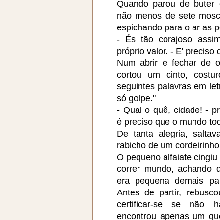
Quando parou de buter e
não menos de sete mosca
espichando para o ar as p
- És tão corajoso assi
próprio valor. - E' preciso
Num abrir e fechar de o
cortou um cinto, costu
seguintes palavras em le
só golpe."
- Qual o quê, cidade! - 
é preciso que o mundo tod
De tanta alegria, salta
rabicho de um cordeirinho
O pequeno alfaiate cingiu 
correr mundo, achando q
era pequena demais para
Antes de partir, rebusc
certificar-se se não 
encontrou apenas um que