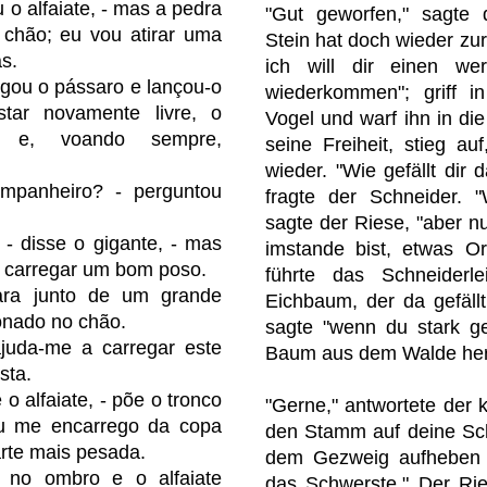
 o alfaiate, - mas a pedra
"Gut geworfen," sagte 
 chão; eu vou atirar uma
Stein hat doch wieder zu
s.
ich will dir einen wer
gou o pássaro e lançou-o
wiederkommen"; griff 
star novamente livre, o
Vogel und warf ihn in die
u e, voando sempre,
seine Freiheit, stieg au
wieder. "Wie gefällt dir
ompanheiro? - perguntou
fragte der Schneider. 
sagte der Riese, "aber n
 - disse o gigante, - mas
imstande bist, etwas Or
 carregar um bom poso.
führte das Schneiderl
para junto de um grande
Eichbaum, der da gefäll
onado no chão.
sagte "wenn du stark ge
ajuda-me a carregar este
Baum aus dem Walde her
sta.
 o alfaiate, - põe o tronco
"Gerne," antwortete der 
u me encarrego da copa
den Stamm auf deine Schul
rte mais pesada.
dem Gezweig aufheben u
 no ombro e o alfaiate
das Schwerste." Der R