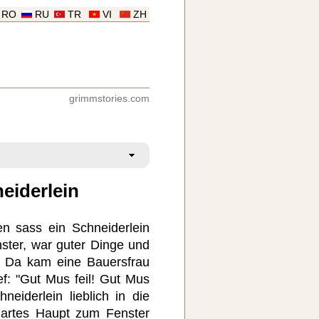
RO
RU
TR
VI
ZH
grimmstories.com
eiderlein
 sass ein Schneiderlein
ster, war guter Dinge und
. Da kam eine Bauersfrau
ef: "Gut Mus feil! Gut Mus
neiderlein lieblich in die
zartes Haupt zum Fenster