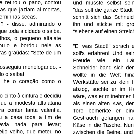
 retirou o pano, contou
und musste selbst sein
s que jaziam ai mortas,
"das soll die ganze Stadt
erninhas secas.
schnitt sich das Schneid
m? - disse, admirando o
ihn und stickte mit gr
 que toda a cidade o saiba.
"siebene auf einen Streic
lhos, o pequeno alfaiate
rou-o e bordou nele as
"Ei was Stadt!" sprach e
tras graúdas: "Sete de um
soll's erfahren! Und se
Freude wie ein Läm
prosseguiu monologando, -
Schneider band sich de
o o saiba!
wollte in die Welt hin
va-lhe o coração como o
Werkstätte sei zu klein f
.
abzog, suchte er im H
o cinto à cintura e decidiu
wäre, was er mitnehmen k
ue a modesta alfaiataria
als einen alten Käs, de
 conter tanta valentia.
Tore bemerkte er ein
ou a casa toda a fim de
Gesträuch gefangen ha
havia nada para levar;
Käse in die Tasche. Nu
ijo velho, que meteu no
zwischen die Beine, und 