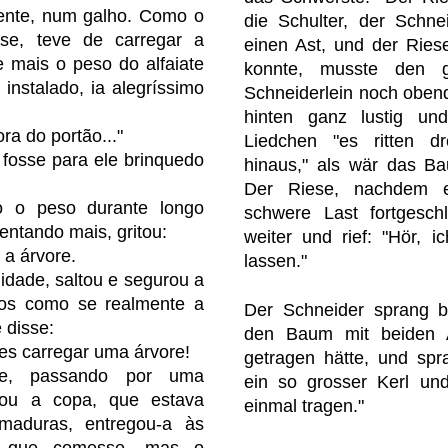
ente, num galho. Como o
die Schulter, der Schne
-se, teve de carregar a
einen Ast, und der Ries
 mais o peso do alfaiate
konnte, musste den
instalado, ia alegríssimo
Schneiderlein noch obend
hinten ganz lustig und
ra do portão..."
Liedchen "es ritten d
 fosse para ele brinquedo
hinaus," als wär das Ba
Der Riese, nachdem 
o o peso durante longo
schwere Last fortgeschl
uentando mais, gritou:
weiter und rief: "Hör, 
 a árvore.
lassen."
lidade, saltou e segurou a
ços como se realmente a
Der Schneider sprang be
 disse:
den Baum mit beiden 
es carregar uma árvore!
getragen hätte, und spr
 e, passando por uma
ein so grosser Kerl un
uxou a copa, que estava
einmal tragen."
 maduras, entregou-a às
a que comesse, mas o