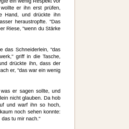
egte ein wenig Respekt vor
ollte er ihn erst prüfen,
e Hand, und drückte ihn
ser heraustropfte. "Das
er Riese, "wenn du Stärke
gte das Schneiderlein, "das
erk," griff in die Tasche,
nd drückte ihn, dass der
prach er, "das war ein wenig
 was er sagen sollte, und
ein nicht glauben. Da hob
uf und warf ihn so hoch,
 kaum noch sehen konnte:
das tu mir nach."