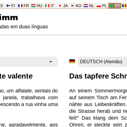
ES
FI
FR
HU
IT
JA
KO
NL
PL
PT
rimm
adas em duas línguas
te valente
Das tapfere Schn
, um alfaiate, sentais do
An einem Sommermorgen
 janela, trabalhava com
auf seinem Tisch am Fen
Descendo a rua vinha uma
nähte aus Leibeskräften
die Strasse herab und ri
feil!" Das klang dem Sch
he, agradavelmente, aos
Ohren, er steckte sein 