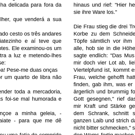
ha delicada para fora da
hinaus und rief: "Hier he
sie ihre Ware los."
lher, que venderá a sua
Die Frau stieg die drei 
ado cesto os três andares
Korbe zu dem Schneide
iatezinho e aí teve que
Töpfe sämtlich vor ihm
otes. Ele examinou-os um
alle, hob sie in die Höh
tra a luz e metendo-lhes
sagte endlich: "Das Mus 
se:
mir doch vier Lot ab, li
oa! Pese-me duas onças
Viertelpfund ist, kommt e
r um quarto de libra não
Frau, welche gehofft hat
finden, gab ihm, was er 
ender toda a mercadoria,
ärgerlich und brummig fo
as foi-se mal humorada e
Gott gesegnen," rief das
mir Kraft und Stärke ge
nçoe a minha geleia, -
dem Schrank, schnitt 
aiate - para que me dê
ganzen Laib und strich d
nicht bitter schmecken," sp
tou uma fatia de comprido