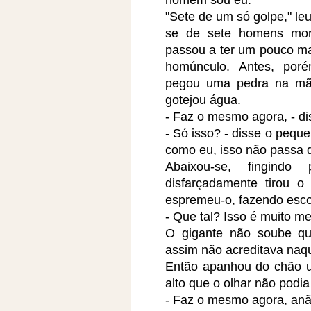
"Sete de um só golpe," leu
se de sete homens mort
passou a ter um pouco ma
homúnculo. Antes, poré
pegou uma pedra na mão
gotejou água.
- Faz o mesmo agora, - dis
- Só isso? - disse o pequ
como eu, isso não passa d
Abaixou-se, fingind
disfarçadamente tirou o
espremeu-o, fazendo escor
- Que tal? Isso é muito m
O gigante não soube qu
assim não acreditava naq
Então apanhou do chão u
alto que o olhar não podia
- Faz o mesmo agora, anã