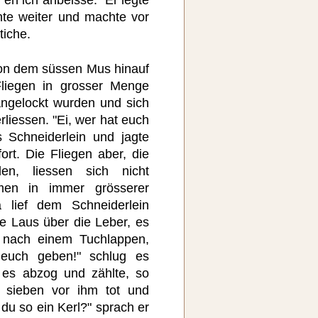
eh ich anbeisse." Er legte
hte weiter und machte vor
tiche.
von dem süssen Mus hinauf
liegen in grosser Menge
angelockt wurden und sich
liessen. "Ei, wer hat euch
 Schneiderlein und jagte
rt. Die Fliegen aber, die
en, liessen sich nicht
men in immer grösserer
a lief dem Schneiderlein
ie Laus über die Leber, es
e nach einem Tuchlappen,
 euch geben!" schlug es
 es abzog und zählte, so
s sieben vor ihm tot und
 du so ein Kerl?" sprach er