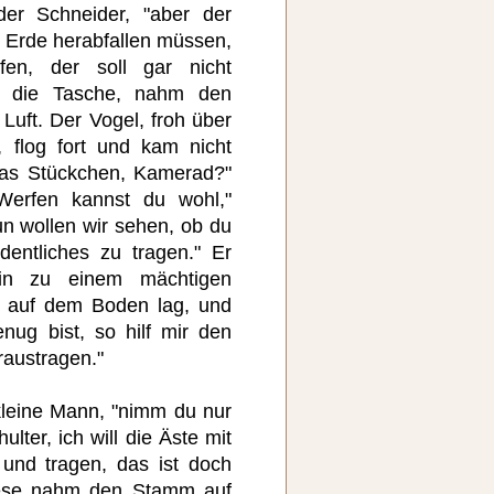
der Schneider, "aber der
r Erde herabfallen müssen,
fen, der soll gar nicht
in die Tasche, nahm den
 Luft. Der Vogel, froh über
f, flog fort und kam nicht
 das Stückchen, Kamerad?"
"Werfen kannst du wohl,"
un wollen wir sehen, ob du
dentliches zu tragen." Er
ein zu einem mächtigen
t auf dem Boden lag, und
nug bist, so hilf mir den
austragen."
kleine Mann, "nimm du nur
ter, ich will die Äste mit
nd tragen, das ist doch
iese nahm den Stamm auf