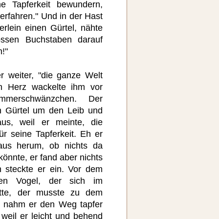
e Tapferkeit bewundern,
 erfahren." Und in der Hast
erlein einen Gürtel, nähte
ossen Buchstaben darauf
h!"
r weiter, "die ganze Welt
in Herz wackelte ihm vor
merschwänzchen. Der
n Gürtel um den Leib und
aus, weil er meinte, die
ür seine Tapferkeit. Eh er
aus herum, ob nichts da
önnte, er fand aber nichts
n steckte er ein. Vor dem
en Vogel, der sich im
tte, der musste zu dem
n nahm er den Weg tapfer
weil er leicht und behend