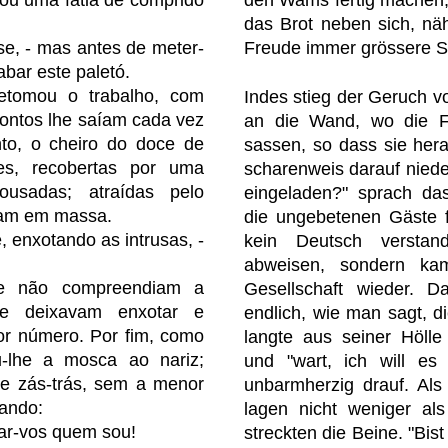
den Wams fertig machen, 
das Brot neben sich, nä
sse, - mas antes de meter-
Freude immer grössere S
abar este paletó.
etomou o trabalho, com
Indes stieg der Geruch 
pontos lhe saíam cada vez
an die Wand, wo die F
nto, o cheiro do doce de
sassen, so dass sie her
des, recobertas por uma
scharenweis darauf nieder
usadas; atraídas pelo
eingeladen?" sprach das
ram em massa.
die ungebetenen Gäste fo
e, enxotando as intrusas, -
kein Deutsch verstand
abweisen, sondern ka
e não compreendiam a
Gesellschaft wieder. D
se deixavam enxotar e
endlich, wie man sagt, d
r número. Por fim, como
langte aus seiner Höll
u-lhe a mosca ao nariz;
und "wart, ich will es
e zás-trás, sem a menor
unbarmherzig drauf. Als
tando:
lagen nicht weniger al
ar-vos quem sou!
streckten die Beine. "Bist