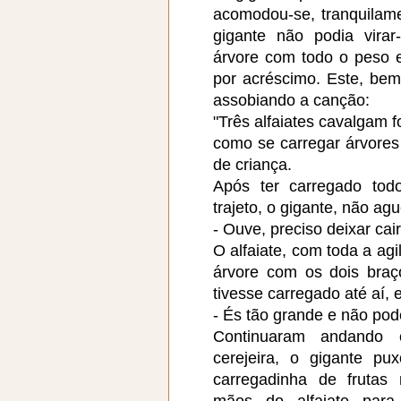
acomodou-se, tranquilam
gigante não podia virar
árvore com todo o peso e
por acréscimo. Este, bem 
assobiando a canção:
"Três alfaiates cavalgam fo
como se carregar árvores
de criança.
Após ter carregado tod
trajeto, o gigante, não ag
- Ouve, preciso deixar cair
O alfaiate, com toda a agi
árvore com os dois bra
tivesse carregado até aí, e
- És tão grande e não pod
Continuaram andando
cerejeira, o gigante p
carregadinha de frutas
mãos do alfaiate par