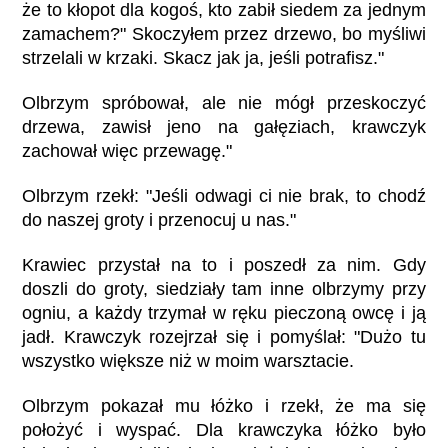
że to kłopot dla kogoś, kto zabił siedem za jednym
zamachem?" Skoczyłem przez drzewo, bo myśliwi
strzelali w krzaki. Skacz jak ja, jeśli potrafisz."
Olbrzym spróbował, ale nie mógł przeskoczyć
drzewa, zawisł jeno na gałęziach, krawczyk
zachował więc przewagę."
Olbrzym rzekł: "Jeśli odwagi ci nie brak, to chodź
do naszej groty i przenocuj u nas."
Krawiec przystał na to i poszedł za nim. Gdy
doszli do groty, siedziały tam inne olbrzymy przy
ogniu, a każdy trzymał w ręku pieczoną owcę i ją
jadł. Krawczyk rozejrzał się i pomyślał: "Dużo tu
wszystko większe niż w moim warsztacie.
Olbrzym pokazał mu łóżko i rzekł, że ma się
położyć i wyspać. Dla krawczyka łóżko było