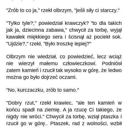
"Zrób to co ja," rzekł olbrzym, "jeśli siły ci starczy."
"Tylko tyle?," powiedział krawczyk? "to dla takich
jak ja, dziecinna zabawa," chwycił za torbę, wyjął
kawałek miękkiego sera i ścisnął aż pociekł sok.
"Ujdzie?," rzekł, "Było troszkę lepiej?"
Olbrzym nie wiedział, co powiedzieć, lecz wciąż
nie wierzył małemu człowieczkowi. Podniósł
zatem kamień i rzucił tak wysoko w górę, że ledwo
można go było dojrzeć oczami.
"No, kurczaczku, zrób to samo."
"Dobry rzut," rzekł krawiec, "ale ten kamień w
końcu spadł na ziemię. A ja rzucę Ci takiego, że
nigdy nie wróci." Chwycił za torbę, wziął ptaszka i
rzucił go w górę.. Ptaszek, rad z wolności, wzbił