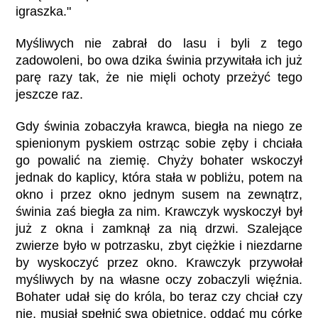
igraszka."
Myśliwych nie zabrał do lasu i byli z tego
zadowoleni, bo owa dzika świnia przywitała ich już
parę razy tak, że nie mięli ochoty przeżyć tego
jeszcze raz.
Gdy świnia zobaczyła krawca, biegła na niego ze
spienionym pyskiem ostrząc sobie zęby i chciała
go powalić na ziemię. Chyży bohater wskoczył
jednak do kaplicy, która stała w pobliżu, potem na
okno i przez okno jednym susem na zewnątrz,
świnia zaś biegła za nim. Krawczyk wyskoczył był
już z okna i zamknął za nią drzwi. Szalejące
zwierze było w potrzasku, zbyt ciężkie i niezdarne
by wyskoczyć przez okno. Krawczyk przywołał
myśliwych by na własne oczy zobaczyli więźnia.
Bohater udał się do króla, bo teraz czy chciał czy
nie, musiał spełnić swą obietnicę, oddać mu córkę