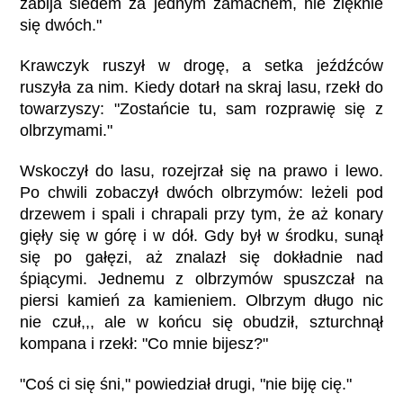
zabija siedem za jednym zamachem, nie zlęknie
się dwóch."
Krawczyk ruszył w drogę, a setka jeźdźców
ruszyła za nim. Kiedy dotarł na skraj lasu, rzekł do
towarzyszy: "Zostańcie tu, sam rozprawię się z
olbrzymami."
Wskoczył do lasu, rozejrzał się na prawo i lewo.
Po chwili zobaczył dwóch olbrzymów: leżeli pod
drzewem i spali i chrapali przy tym, że aż konary
gięły się w górę i w dół. Gdy był w środku, sunął
się po gałęzi, aż znalazł się dokładnie nad
śpiącymi. Jednemu z olbrzymów spuszczał na
piersi kamień za kamieniem. Olbrzym długo nic
nie czuł,,, ale w końcu się obudził, szturchnął
kompana i rzekł: "Co mnie bijesz?"
"Coś ci się śni," powiedział drugi, "nie biję cię."