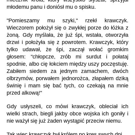
młodemu panu i doniósł mu o spisku.
"Pomieszamy mu szyki," rzekł krawczyk.
Wieczorem położył się o zwykłej porze do łóżka z
żoną. Gdy myślała, że już śpi, wstała, otworzyła
drzwi i położyła się z powrotem. Krawczyk, który
tylko udawał, że śpi, zaczął wołać gromkim
głosem: "chłopcze, zrób mi surdut i połataj
spodnie, albo cię łokciem między uszy poczęstuję.
Zabiłem siedem za jednym zamachem, dwóch
olbrzymów, porwałem jednorożca, złapałem dziką
świnię i mam się bać tych, co czekają na mnie
przed alkową!"
Gdy usłyszeli, co mówi krawczyk, obleciał ich
wielki strach, biegli jakby obce wojska ich goniły i
nie ważył się już żaden wystąpić przeciw niemu.
Tak więc krawczyk był królem po kres swych dni.