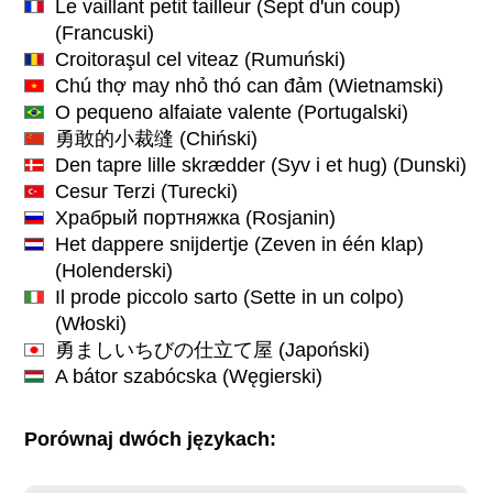
Le vaillant petit tailleur (Sept d'un coup)
(Francuski)
Croitoraşul cel viteaz
(Rumuński)
Chú thợ may nhỏ thó can đảm
(Wietnamski)
O pequeno alfaiate valente
(Portugalski)
勇敢的小裁缝
(Chiński)
Den tapre lille skrædder (Syv i et hug)
(Dunski)
Cesur Terzi
(Turecki)
Храбрый портняжка
(Rosjanin)
Het dappere snijdertje (Zeven in één klap)
(Holenderski)
Il prode piccolo sarto (Sette in un colpo)
(Włoski)
勇ましいちびの仕立て屋
(Japoński)
A bátor szabócska
(Węgierski)
Porównaj dwóch językach: