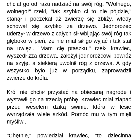
chciał go od razu nadziać na swój róg. "Wolnego,
wolnego!" rzekł, "tak szybko ci to nie pójdzie,"
stanął i poczekał aż zwierzę się zbliży, wtedy
schował się szybko za drzewo. Jednorożec
uderzył w drzewo z całych sił wbijając swój róg tak
głęboko w pień, że nie miał sił go wyjąć i tak stał
na uwięzi. "Mam cię ptaszku," rzekł krawiec,
wyszedł zza drzewa, założył jednorożcowi powróz
na szyję, a siekierą uwolnił róg z drzewa. A gdy
wszystko było już w porządku, zaprowadził
zwierzę do króla.
Król nie chciał przystać na obiecaną nagrodę i
wystawił go na trzecią próbę. Krawiec miał złapać
przed weselem dziką świnię, która w lesie
wyrządzała wiele szkód. Pomóc mu w tym mięli
myśliwi.
"Chętnie," powiedział krawiec, "to dziecinna