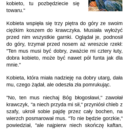
kobieto, tu pozbędziecie się
towaru."
Kobieta wspięła się trzy piętra do góry ze swoim
ciężkim koszem do krawczyka. Musiała wyłożyć
przed nim wszystkie garnki. Oglądał je, podnosił
do góry, trzymał przed nosem aż wreszcie rzekł:
"Ten mus musi być dobry, zważcie mi cztery łuty,
dobra kobieto, może być nawet pół funta jak dla
mnie."
Kobieta, która miała nadzieję na dobry utarg, dała
mu, czego żądał, ale odeszła zła pomrukując.
"No, ten mus niechaj Bóg błogosławi," zawołał
krawczyk, "a niech przyda mi sił," przyniósł chleb z
szafy, ukroił sobie pajdę przez cały bochen, na
wierzch posmarował mus. "To nie będzie gorzkie,"
powiedział, "ale najpierw niech skończę kaftan,