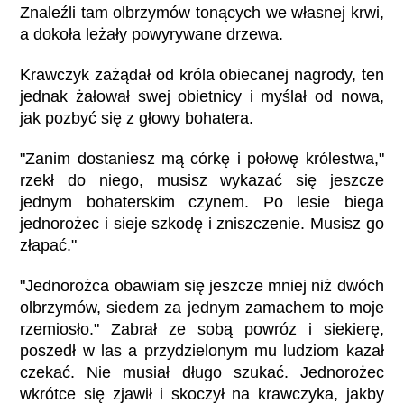
Znaleźli tam olbrzymów tonących we własnej krwi,
a dokoła leżały powyrywane drzewa.
Krawczyk zażądał od króla obiecanej nagrody, ten
jednak żałował swej obietnicy i myślał od nowa,
jak pozbyć się z głowy bohatera.
"Zanim dostaniesz mą córkę i połowę królestwa,"
rzekł do niego, musisz wykazać się jeszcze
jednym bohaterskim czynem. Po lesie biega
jednorożec i sieje szkodę i zniszczenie. Musisz go
złapać."
"Jednorożca obawiam się jeszcze mniej niż dwóch
olbrzymów, siedem za jednym zamachem to moje
rzemiosło." Zabrał ze sobą powróz i siekierę,
poszedł w las a przydzielonym mu ludziom kazał
czekać. Nie musiał długo szukać. Jednorożec
wkrótce się zjawił i skoczył na krawczyka, jakby