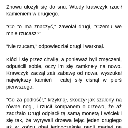
Znowu ułożyli się do snu. Wtedy krawczyk rzucił
kamieniem w drugiego.
"Co to ma znaczyć," zawołał drugi, "Czemu we
mnie rzucasz?"
"Nie rzucam," odpowiedział drugi i warknął.
Kłócili się przez chwilę, a ponieważ byli zmęczeni,
odpuścili sobie, oczy im się zamknęły na nowo.
Krawczyk zaczął zaś zabawę od nowa, wyszukał
największy kamień i całej siły cisnął w pierś
pierwszego.
"Co za podłość!," krzyknął, skoczył jak szalony na
równe nogi, i rzucił kompanem o drzewo, że aż
zadrżało Drugi odpłacił tą samą monetą i wściekli
się tak, że wyrywali drzewa lejąc jeden drugiego
aż w końcu obaj jednocześnie padli martwi na