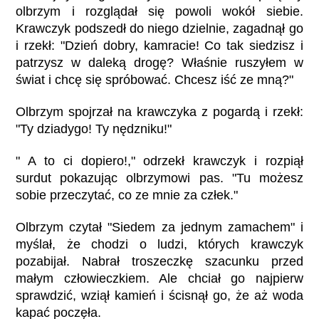
olbrzym i rozglądał się powoli wokół siebie.
Krawczyk podszedł do niego dzielnie, zagadnął go
i rzekł: "Dzień dobry, kamracie! Co tak siedzisz i
patrzysz w daleką drogę? Właśnie ruszyłem w
świat i chcę się spróbować. Chcesz iść ze mną?"
Olbrzym spojrzał na krawczyka z pogardą i rzekł:
"Ty dziadygo! Ty nędzniku!"
" A to ci dopiero!," odrzekł krawczyk i rozpiął
surdut pokazując olbrzymowi pas. "Tu możesz
sobie przeczytać, co ze mnie za człek."
Olbrzym czytał "Siedem za jednym zamachem" i
myślał, że chodzi o ludzi, których krawczyk
pozabijał. Nabrał troszeczkę szacunku przed
małym człowieczkiem. Ale chciał go najpierw
sprawdzić, wziął kamień i ścisnął go, że aż woda
kapać poczęła.