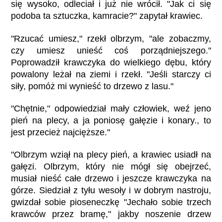
się wysoko, odleciał i już nie wrócił. "Jak ci się
podoba ta sztuczka, kamracie?" zapytał krawiec.
"Rzucać umiesz," rzekł olbrzym, "ale zobaczmy,
czy umiesz unieść coś porządniejszego."
Poprowadził krawczyka do wielkiego dębu, który
powalony leżał na ziemi i rzekł. "Jeśli starczy ci
siły, pomóż mi wynieść to drzewo z lasu."
"Chętnie," odpowiedział mały człowiek, weź jeno
pień na plecy, a ja poniosę gałęzie i konary., to
jest przecież najcięższe."
"Olbrzym wziął na plecy pień, a krawiec usiadł na
gałęzi. Olbrzym, który nie mógł się obejrzeć,
musiał nieść całe drzewo i jeszcze krawczyka na
górze. Siedział z tyłu wesoły i w dobrym nastroju,
gwizdał sobie pioseneczkę "Jechało sobie trzech
krawców przez bramę," jakby noszenie drzew