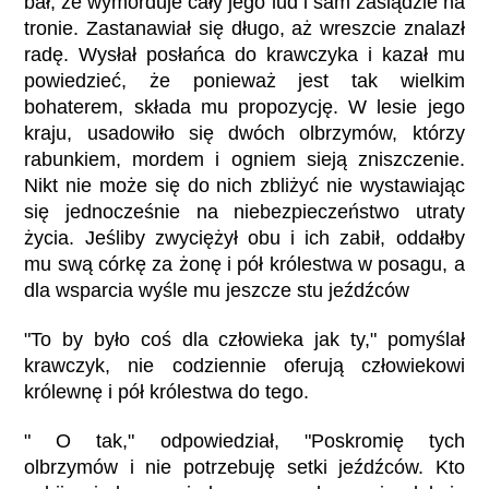
bał, że wymorduje cały jego lud i sam zasiądzie na
tronie. Zastanawiał się długo, aż wreszcie znalazł
radę. Wysłał posłańca do krawczyka i kazał mu
powiedzieć, że ponieważ jest tak wielkim
bohaterem, składa mu propozycję. W lesie jego
kraju, usadowiło się dwóch olbrzymów, którzy
rabunkiem, mordem i ogniem sieją zniszczenie.
Nikt nie może się do nich zbliżyć nie wystawiając
się jednocześnie na niebezpieczeństwo utraty
życia. Jeśliby zwyciężył obu i ich zabił, oddałby
mu swą córkę za żonę i pół królestwa w posagu, a
dla wsparcia wyśle mu jeszcze stu jeźdźców
"To by było coś dla człowieka jak ty," pomyślał
krawczyk, nie codziennie oferują człowiekowi
królewnę i pół królestwa do tego.
" O tak," odpowiedział, "Poskromię tych
olbrzymów i nie potrzebuję setki jeźdźców. Kto