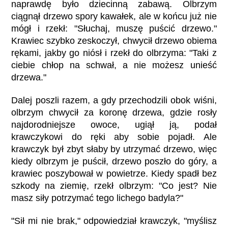
naprawdę było dziecinną zabawą. Olbrzym
ciągnął drzewo spory kawałek, ale w końcu już nie
mógł i rzekł: "Słuchaj, muszę puścić drzewo."
Krawiec szybko zeskoczył, chwycił drzewo obiema
rękami, jakby go niósł i rzekł do olbrzyma: "Taki z
ciebie chłop na schwał, a nie możesz unieść
drzewa."
Dalej poszli razem, a gdy przechodzili obok wiśni,
olbrzym chwycił za koronę drzewa, gdzie rosły
najdorodniejsze owoce, ugiął ją, podał
krawczykowi do ręki aby sobie pojadł. Ale
krawczyk był zbyt słaby by utrzymać drzewo, więc
kiedy olbrzym je puścił, drzewo poszło do góry, a
krawiec poszybował w powietrze. Kiedy spadł bez
szkody na ziemię, rzekł olbrzym: "Co jest? Nie
masz siły potrzymać tego lichego badyla?"
"Sił mi nie brak," odpowiedział krawczyk, "myślisz