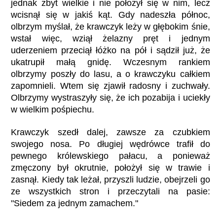
jednak zbyt wielkie i nie położył się w nim, lecz
wcisnął się w jakiś kąt. Gdy nadeszła północ,
olbrzym myślał, że krawczyk leży w głębokim śnie,
wstał więc, wziął żelazny pręt i jednym
uderzeniem przeciął łóżko na pół i sądził już, że
ukatrupił małą gnidę. Wczesnym rankiem
olbrzymy poszły do lasu, a o krawczyku całkiem
zapomnieli. Wtem się zjawił radosny i zuchwały.
Olbrzymy wystraszyły się, że ich pozabija i uciekły
w wielkim pośpiechu.
Krawczyk szedł dalej, zawsze za czubkiem
swojego nosa. Po długiej wędrówce trafił do
pewnego królewskiego pałacu, a ponieważ
zmęczony był okrutnie, położył się w trawie i
zasnął. Kiedy tak leżał, przyszli ludzie, obejrzeli go
ze wszystkich stron i przeczytali na pasie:
"Siedem za jednym zamachem."