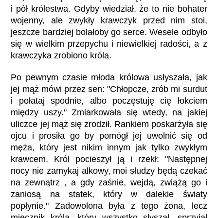
i pół królestwa. Gdyby wiedział, że to nie bohater
wojenny, ale zwykły krawczyk przed nim stoi,
jeszcze bardziej bolałoby go serce. Wesele odbyło
się w wielkim przepychu i niewielkiej radości, a z
krawczyka zrobiono króla.
Po pewnym czasie młoda królowa usłyszała, jak
jej mąż mówi przez sen: "Chłopcze, zrób mi surdut
i połataj spodnie, albo poczęstuję cię łokciem
między uszy." Zmiarkowała się wtedy, na jakiej
uliczce jej mąż się zrodził. Rankiem poskarżyła się
ojcu i prosiła go by pomógł jej uwolnić się od
męża, który jest nikim innym jak tylko zwykłym
krawcem. Król pocieszył ją i rzekł: "Następnej
nocy nie zamykaj alkowy, moi słudzy będą czekać
na zewnątrz , a gdy zaśnie, wejdą, zwiążą go i
zaniosą na statek, który w dalekie światy
popłynie." Zadowolona była z tego żona, lecz
miecznik króla, który wszystko słyszał, sprzyjał