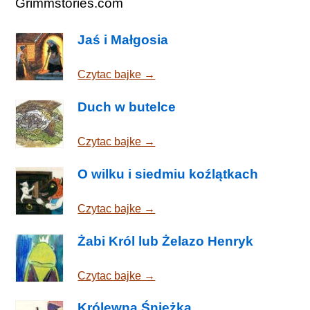
Grimmstories.com
Jaś i Małgosia
Czytac bajke →
Duch w butelce
Czytac bajke →
O wilku i siedmiu koźlątkach
Czytac bajke →
Żabi Król lub Żelazo Henryk
Czytac bajke →
Królewna Śnieżka