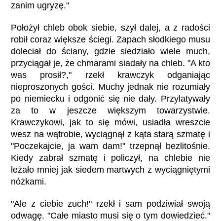
zanim ugryzę."
Położył chleb obok siebie, szył dalej, a z radości
robił coraz większe ściegi. Zapach słodkiego musu
doleciał do ściany, gdzie siedziało wiele much,
przyciągał je, że chmarami siadały na chleb. "A kto
was prosił?," rzekł krawczyk odganiając
nieproszonych gości. Muchy jednak nie rozumiały
po niemiecku i odgonić się nie dały. Przylatywały
za to w jeszcze większym towarzystwie.
Krawczykowi, jak to się mówi, usiadła wreszcie
wesz na wątrobie, wyciągnął z kąta starą szmatę i
"Poczekajcie, ja wam dam!" trzepnął bezlitośnie.
Kiedy zabrał szmatę i policzył, na chlebie nie
leżało mniej jak siedem martwych z wyciągniętymi
nóżkami.
"Ale z ciebie zuch!" rzekł i sam podziwiał swoją
odwagę. "Całe miasto musi się o tym dowiedzieć."