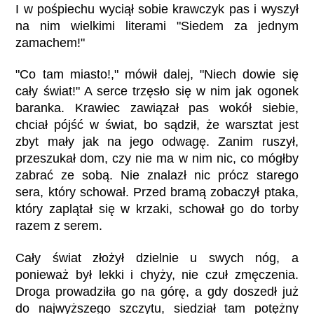
I w pośpiechu wyciął sobie krawczyk pas i wyszył
na nim wielkimi literami "Siedem za jednym
zamachem!"
"Co tam miasto!," mówił dalej, "Niech dowie się
cały świat!" A serce trzęsło się w nim jak ogonek
baranka. Krawiec zawiązał pas wokół siebie,
chciał pójść w świat, bo sądził, że warsztat jest
zbyt mały jak na jego odwagę. Zanim ruszył,
przeszukał dom, czy nie ma w nim nic, co mógłby
zabrać ze sobą. Nie znalazł nic prócz starego
sera, który schował. Przed bramą zobaczył ptaka,
który zaplątał się w krzaki, schował go do torby
razem z serem.
Cały świat złożył dzielnie u swych nóg, a
ponieważ był lekki i chyży, nie czuł zmęczenia.
Droga prowadziła go na górę, a gdy doszedł już
do najwyższego szczytu, siedział tam potężny