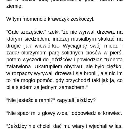
ziemię.
W tym momencie krawczyk zeskoczył.
"Całe szczęście," rzekł, "że nie wyrwali drzewa, na
którym siedziałem, inaczej musiałbym skakać na
drugie jak wiewiórka. Wyciągnął swój miecz i
zadał olbrzymom parę solidnych ciosów w pierś,
potem wyszedł do jeźdźców i powiedział: "Robota
załatwiona. Ukatrupiłem obydwu, ale było ciężko,
w rozpaczy wyrywali drzewa i się bronili, ale nic im
to nie mogło pomóc, gdy przychodzi taki jak ja, co
bije siedem za jednym zamachem."
"Nie jesteście ranni?" zapytali jeźdźcy?
"Nie spadł mi z głowy włos," odpowiedział krawiec.
"Jeźdźcy nie chcieli dać mu wiary i wjechali w las.