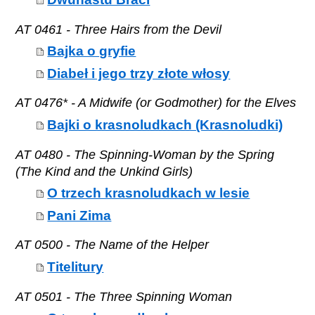
AT 0461 - Three Hairs from the Devil
Bajka o gryfie
Diabeł i jego trzy złote włosy
AT 0476* - A Midwife (or Godmother) for the Elves
Bajki o krasnoludkach (Krasnoludki)
AT 0480 - The Spinning-Woman by the Spring
(The Kind and the Unkind Girls)
O trzech krasnoludkach w lesie
Pani Zima
AT 0500 - The Name of the Helper
Titelitury
AT 0501 - The Three Spinning Woman