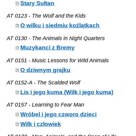
Stary Sułtan
AT 0123 - The Wolf and the Kids
O wilku i siedmiu koźlątkach
AT 0130 - The Animals in Night Quarters
Muzykanci z Bremy
AT 0151 - Music Lessons for Wild Animals
O dziwnym grajku
AT 0152-A - The Scalded Wolf
Lis i jego kuma (Wilk i jego kuma)
AT 0157 - Learning to Fear Man
Wróbel i jego czworo dzieci
Wilk i człowiek