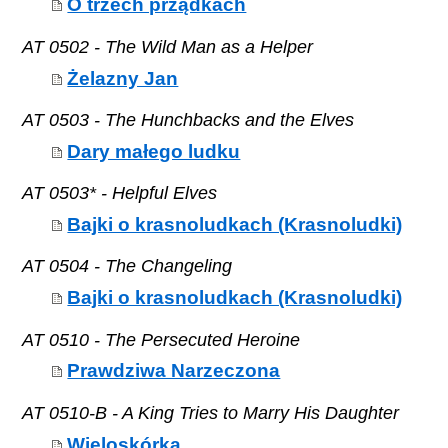
O trzech prządkach
AT 0502 - The Wild Man as a Helper
Żelazny Jan
AT 0503 - The Hunchbacks and the Elves
Dary małego ludku
AT 0503* - Helpful Elves
Bajki o krasnoludkach (Krasnoludki)
AT 0504 - The Changeling
Bajki o krasnoludkach (Krasnoludki)
AT 0510 - The Persecuted Heroine
Prawdziwa Narzeczona
AT 0510-B - A King Tries to Marry His Daughter
Wieloskórka