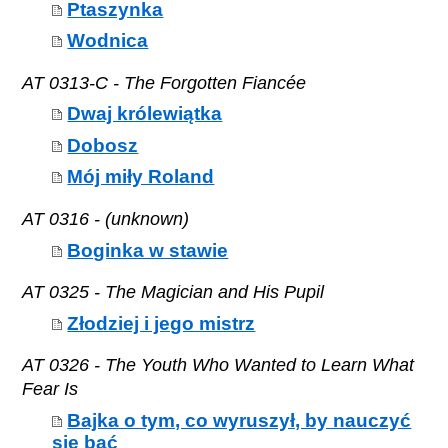
Ptaszynka
Wodnica
AT 0313-C - The Forgotten Fiancée
Dwaj królewiątka
Dobosz
Mój miły Roland
AT 0316 - (unknown)
Boginka w stawie
AT 0325 - The Magician and His Pupil
Złodziej i jego mistrz
AT 0326 - The Youth Who Wanted to Learn What
Fear Is
Bajka o tym, co wyruszył, by nauczyć
się bać