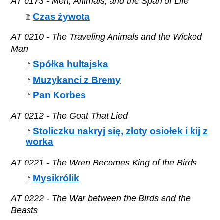
AT 0173 - Men, Animals, and the Span of Life
Czas żywota
AT 0210 - The Traveling Animals and the Wicked
Man
Spółka hultajska
Muzykanci z Bremy
Pan Korbes
AT 0212 - The Goat That Lied
Stoliczku nakryj się, złoty osiołek i kij z
worka
AT 0221 - The Wren Becomes King of the Birds
Mysikrólik
AT 0222 - The War between the Birds and the
Beasts