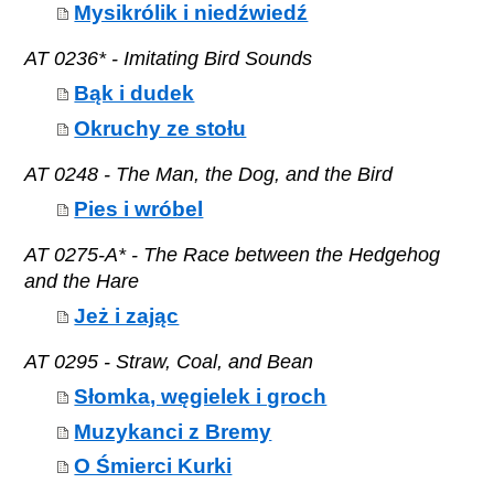
Mysikrólik i niedźwiedź
AT 0236* - Imitating Bird Sounds
Bąk i dudek
Okruchy ze stołu
AT 0248 - The Man, the Dog, and the Bird
Pies i wróbel
AT 0275-A* - The Race between the Hedgehog
and the Hare
Jeż i zając
AT 0295 - Straw, Coal, and Bean
Słomka, węgielek i groch
Muzykanci z Bremy
O Śmierci Kurki