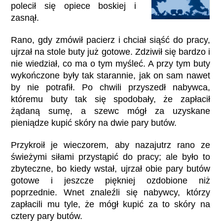
polecił się opiece boskiej i
zasnął.
Rano, gdy zmówił pacierz i chciał siąść do pracy,
ujrzał na stole buty już gotowe. Zdziwił się bardzo i
nie wiedział, co ma o tym myśleć. A przy tym buty
wykończone były tak starannie, jak on sam nawet
by nie potrafił. Po chwili przyszedł nabywca,
któremu buty tak się spodobały, że zapłacił
żądaną sumę, a szewc mógł za uzyskane
pieniądze kupić skóry na dwie pary butów.
Przykroił je wieczorem, aby nazajutrz rano ze
świeżymi siłami przystąpić do pracy; ale było to
zbyteczne, bo kiedy wstał, ujrzał obie pary butów
gotowe i jeszcze piękniej ozdobione niż
poprzednie. Wnet znaleźli się nabywcy, którzy
zapłacili mu tyle, że mógł kupić za to skóry na
cztery pary butów.