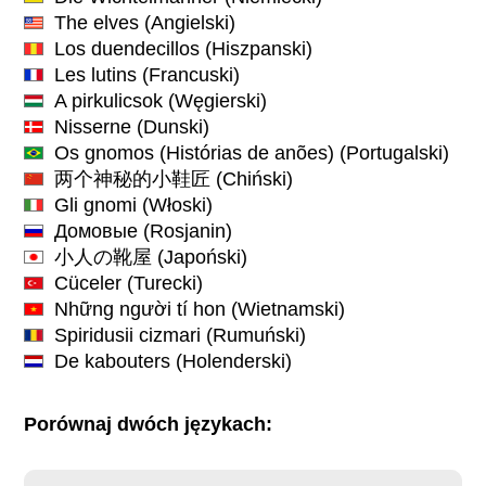
The elves
(Angielski)
Los duendecillos
(Hiszpanski)
Les lutins
(Francuski)
A pirkulicsok
(Węgierski)
Nisserne
(Dunski)
Os gnomos (Histórias de anões)
(Portugalski)
两个神秘的小鞋匠
(Chiński)
Gli gnomi
(Włoski)
Домовые
(Rosjanin)
小人の靴屋
(Japoński)
Cüceler
(Turecki)
Những người tí hon
(Wietnamski)
Spiridusii cizmari
(Rumuński)
De kabouters
(Holenderski)
Porównaj dwóch językach: