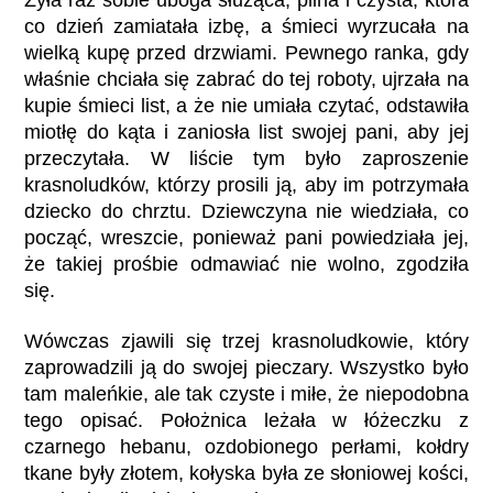
Żyła raz sobie uboga służąca, pilna i czysta, która
co dzień zamiatała izbę, a śmieci wyrzucała na
wielką kupę przed drzwiami. Pewnego ranka, gdy
właśnie chciała się zabrać do tej roboty, ujrzała na
kupie śmieci list, a że nie umiała czytać, odstawiła
miotłę do kąta i zaniosła list swojej pani, aby jej
przeczytała. W liście tym było zaproszenie
krasnoludków, którzy prosili ją, aby im potrzymała
dziecko do chrztu. Dziewczyna nie wiedziała, co
począć, wreszcie, ponieważ pani powiedziała jej,
że takiej prośbie odmawiać nie wolno, zgodziła
się.
Wówczas zjawili się trzej krasnoludkowie, który
zaprowadzili ją do swojej pieczary. Wszystko było
tam maleńkie, ale tak czyste i miłe, że niepodobna
tego opisać. Położnica leżała w łóżeczku z
czarnego hebanu, ozdobionego perłami, kołdry
tkane były złotem, kołyska była ze słoniowej kości,