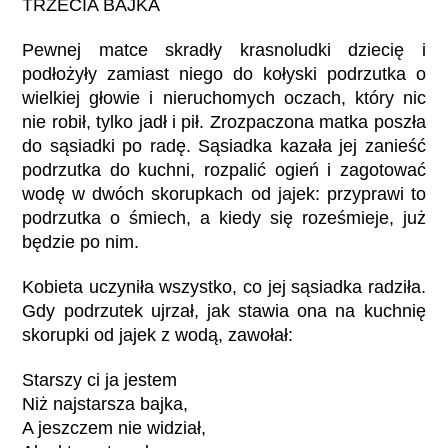
TRZECIA BAJKA
Pewnej matce skradły krasnoludki dziecię i
podłożyły zamiast niego do kołyski podrzutka o
wielkiej głowie i nieruchomych oczach, który nic
nie robił, tylko jadł i pił. Zrozpaczona matka poszła
do sąsiadki po radę. Sąsiadka kazała jej zanieść
podrzutka do kuchni, rozpalić ogień i zagotować
wodę w dwóch skorupkach od jajek: przyprawi to
podrzutka o śmiech, a kiedy się roześmieje, już
będzie po nim.
Kobieta uczyniła wszystko, co jej sąsiadka radziła.
Gdy podrzutek ujrzał, jak stawia ona na kuchnię
skorupki od jajek z wodą, zawołał:
Starszy ci ja jestem
Niż najstarsza bajka,
A jeszczem nie widział,