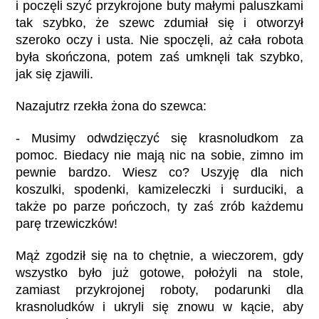
i poczęli szyć przykrojone buty małymi paluszkami
tak szybko, że szewc zdumiał się i otworzył
szeroko oczy i usta. Nie spoczęli, aż cała robota
była skończona, potem zaś umknęli tak szybko,
jak się zjawili.
Nazajutrz rzekła żona do szewca:
- Musimy odwdzięczyć się krasnoludkom za
pomoc. Biedacy nie mają nic na sobie, zimno im
pewnie bardzo. Wiesz co? Uszyję dla nich
koszulki, spodenki, kamizeleczki i surduciki, a
także po parze pończoch, ty zaś zrób każdemu
parę trzewiczków!
Mąż zgodził się na to chętnie, a wieczorem, gdy
wszystko było już gotowe, położyli na stole,
zamiast przykrojonej roboty, podarunki dla
krasnoludków i ukryli się znowu w kącie, aby