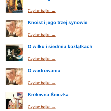
Czytac bajke →
Knoist i jego trzej synowie
Czytac bajke →
O wilku i siedmiu koźlątkach
Czytac bajke →
O wędrowaniu
Czytac bajke →
Królewna Śnieżka
Czytac bajke →