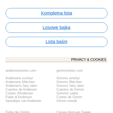
Kompletna lista
Losowe bajka
Lista baśni
PRIVACY & COOKIES
andersenstories.com
grimmstories.com
Andersens eventyr
Grimms eventyr
Andersens Märchen
Grimms Märchen
Andersen's fairy tales
Grimms' fairy tales
Cuentos de Andersen
Cuentos de Grimm
Contes d'Andersen
Grimmin sadut
Fiabe di Andersen
Contes de Grimm
Sprookjes van Andersen
Grimm mesék
Fiabe dei Grimm
Сказки братьев Гримм