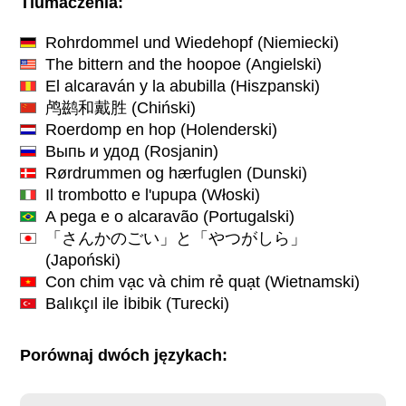
Tlumaczenia:
Rohrdommel und Wiedehopf
(Niemiecki)
The bittern and the hoopoe
(Angielski)
El alcaraván y la abubilla
(Hiszpanski)
鸬鹚和戴胜
(Chiński)
Roerdomp en hop
(Holenderski)
Выпь и удод
(Rosjanin)
Rørdrummen og hærfuglen
(Dunski)
Il trombotto e l'upupa
(Włoski)
A pega e o alcaravão
(Portugalski)
「さんかのごい」と「やつがしら」
(Japoński)
Con chim vạc và chim rẻ quạt
(Wietnamski)
Balıkçıl ile İbibik
(Turecki)
Porównaj dwóch językach: