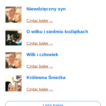
Niewdzięczny syn
Czytac bajke →
O wilku i siedmiu koźlątkach
Czytac bajke →
Wilk i człowiek
Czytac bajke →
Królewna Śnieżka
Czytac bajke →
Lista baśni