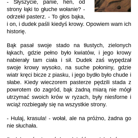
- Słyszycie, panie, hen, od
strony łąki to głuche wołanie? -
odrzekł pasterz. - To głos bąka,
i on, i dudek paśli kiedyś krowy. Opowiem wam ich
historię.
Bąk pasał swoje stado na tłustych, zielonych
łąkach, gdzie pełno było kwiatów, i jego krowy
nabierały tam ciała i sił. Dudek zaś wypędzał
swoje krowy wysoko, na suche połoniny, gdzie
wiatr kręci bicze z piasku, i jego bydło było chude i
słabe. Kiedy wieczorem pasterze pędzili stada z
powrotem do zagród, bąk żadną miarą nie mógł
utrzymać swoich krów w ryzach, były niesforne i
wciąż rozbiegały się na wszystkie strony.
- Hulaj, krasula! - wołał, ale na próżno, żadna go
nie słuchała.