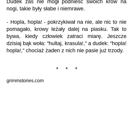
Dudek zaś nie mógł podnieść swoich krów na
nogi, takie były słabe i niemrawe.
- Hopla, hopla! - pokrzykiwał na nie, ale nic to nie
pomagało, krowy leżały dalej na piasku. Tak to
bywa, kiedy człowiek zatraci miarę. Jeszcze
dzisiaj bąk woła: "hultaj, krasula!," a dudek: "hopla!
hopla!," chociaż żaden z nich nie pasie już trzody.
* * *
grimmstories.com