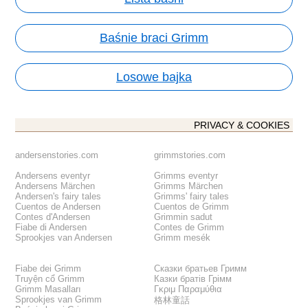
Baśnie braci Grimm
Losowe bajka
PRIVACY & COOKIES
andersenstories.com
grimmstories.com
Andersens eventyr
Grimms eventyr
Andersens Märchen
Grimms Märchen
Andersen's fairy tales
Grimms' fairy tales
Cuentos de Andersen
Cuentos de Grimm
Contes d'Andersen
Grimmin sadut
Fiabe di Andersen
Contes de Grimm
Sprookjes van Andersen
Grimm mesék
Fiabe dei Grimm
Сказки братьев Гримм
Truyện cổ Grimm
Казки братів Грімм
Grimm Masalları
Γκριμ Παραμύθια
Sprookjes van Grimm
格林童話