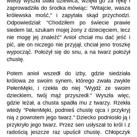
wtedy wyszła biała dziewica, wzięła go za rękę i
zaprowadziła do środka mówiąc: "Witajcie, wasza
królewska mość," i zapytała skąd przychodzi.
Odpowiedział: "Chodziłem po świecie prawie
siedem lat, szukam mojej żony z dziecięciem, lecz
nie mogę jej znaleźć" Anioł chciał mu dać jeść i
pić, ale on niczego nie przyjął, chciał jeno troszkę
wypocząć. Położył się do snu, a na twarz położył
chustę.
Potem anioł wszedł do izby, gdzie siedziała
królowa ze swoim synem, którego zwała zwykle
PełenMęki, i rzekła do niej "Wyjdź ze swoim
dzieckiem, twój mąż przyszedł." Wyszła więc,
gdzie leżał, a chusta spadła mu z twarzy. Rzekła
wtedy "PełenMęki, podnieś chustę ojca i przykryj
nią z powrotem jego twarz." Dziecko podniosło ją i
przykryło jego twarz. Przez sen usłyszał to król i z
radością jeszcze raz upuścił chustę. Chłopczyk