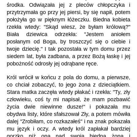
środka. Odwiązała jej z pleców chłopczyka i
przytrzymała go przy jej piersi, by się napił, potem
położyła go w pięknym łóżeczku. Biedna kobieta
rzekła wtedy: "Skąd wiesz, że byłam królową?"
Biała dziewica odrzekła: "Jestem aniołem
posłanym od Boga, by troszczyć się o ciebie i
twoje dziecię." I tak pozostała w tym domu przez
siedem lat, była zadbana, a przez Bożą łaskę i jej
pobożność odrosły jej odrąbane ręce.
Król wrócił w końcu z pola do domu, a pierwsze,
co chciał zobaczyć, to jego żona z dzieciątkiem.
Stara matka zaczęła wtedy płakać i rzekła: "Ty, zły
człowieku, coś ty mi napisał, że mam pozbawić
życia dwie niewinne dusze!" i pokazała mu
obydwa listy, które sfałszował Zły, a potem mówiła
dalej "Zrobiłam, co rozkazałeś" i na znak pokazała
mu język i oczy. A wtedy król zapłakał bardziej
gorzko niż ona nad swoją biedną żoną i