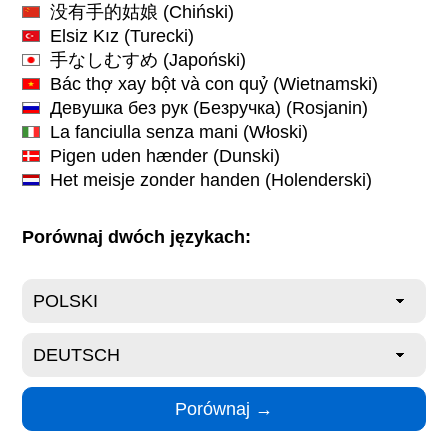
没有手的姑娘
(Chiński)
Elsiz Kız
(Turecki)
手なしむすめ
(Japoński)
Bác thợ xay bột và con quỷ
(Wietnamski)
Девушка без рук (Безручка)
(Rosjanin)
La fanciulla senza mani
(Włoski)
Pigen uden hænder
(Dunski)
Het meisje zonder handen
(Holenderski)
Porównaj dwóch językach: