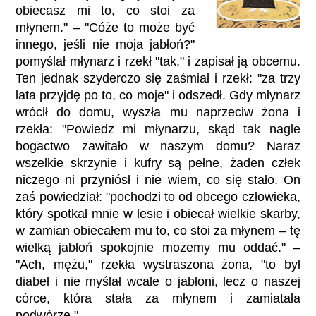
obiecasz mi to, co stoi za
młynem." – "Cóże to może być
innego, jeśli nie moja jabłoń?"
pomyślał młynarz i rzekł "tak," i zapisał ją obcemu.
Ten jednak szyderczo się zaśmiał i rzekł: "za trzy
lata przyjdę po to, co moje" i odszedł. Gdy młynarz
wrócił do domu, wyszła mu naprzeciw żona i
rzekła: "Powiedz mi młynarzu, skąd tak nagle
bogactwo zawitało w naszym domu? Naraz
wszelkie skrzynie i kufry są pełne, żaden człek
niczego ni przyniósł i nie wiem, co się stało. On
zaś powiedział: "pochodzi to od obcego człowieka,
który spotkał mnie w lesie i obiecał wielkie skarby,
w zamian obiecałem mu to, co stoi za młynem – tę
wielką jabłoń spokojnie możemy mu oddać." –
"Ach, mężu," rzekła wystraszona żona, "to był
diabeł i nie myślał wcale o jabłoni, lecz o naszej
córce, która stała za młynem i zamiatała
podwórze."