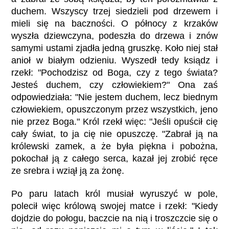
duchem. Wszyscy trzej siedzieli pod drzewem i
mieli się na baczności. O północy z krzaków
wyszła dziewczyna, podeszła do drzewa i znów
samymi ustami zjadła jedną gruszkę. Koło niej stał
anioł w białym odzieniu. Wyszedł tedy ksiądz i
rzekł: "Pochodzisz od Boga, czy z tego świata?
Jesteś duchem, czy człowiekiem?" Ona zaś
odpowiedziała: "Nie jestem duchem, lecz biednym
człowiekiem, opuszczonym przez wszystkich, jeno
nie przez Boga." Król rzekł więc: "Jeśli opuścił cię
cały świat, to ja cię nie opuszczę. "Zabrał ją na
królewski zamek, a że była piękna i pobożna,
pokochał ją z całego serca, kazał jej zrobić ręce
ze srebra i wziął ją za żonę.
Po paru latach król musiał wyruszyć w pole,
polecił więc królową swojej matce i rzekł: "Kiedy
dojdzie do połogu, baczcie na nią i troszczcie się o