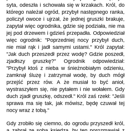
syta, odeszła i schowała się w krzakach. Król, do
którego należał ogród, przybył następnego ranka,
policzył owoce i ujrzał, że jednej gruszki brakuje,
zapytał więc ogrodnika, gdzie się podziała, nie ma
jej pod drzewem i gdzieś przepadła. Odpowiedział
więc ogrodnik: "Poprzedniej nocy przybył duch,
nie miał rąk i jadł samymi ustami." Król zapytał:
"Jak duch przeszedł przez wodę? Gdzie poszedł,
zjadłszy gruszkę?" Ogrodnik odpowiedział:
"Przybył ktoś z nieba w śnieżnobiałym odzieniu,
zamknął śluzę i zatrzymał wodę, by duch mógł
przejść przez rów. A że musiał to być anioł,
wystraszyłem się, nie pytałem i nie wołałem. Gdy
duch zjadł gruszkę, odszedł." Król zaś rzekł: "Jeśli
sprawa ma się tak, jak mówisz, będę czuwał tej
nocy wraz z tobą."
Gdy zrobiło się ciemno, do ogrodu przyszedł król,
a zabrał ze sobą księdza, by ten porozmawiał z