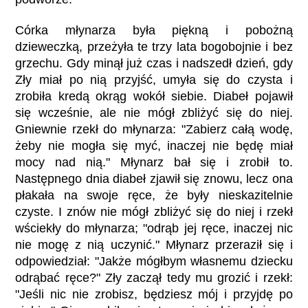
Córka młynarza była piękną i pobożną
dzieweczką, przeżyła te trzy lata bogobojnie i bez
grzechu. Gdy minął już czas i nadszedł dzień, gdy
Zły miał po nią przyjść, umyła się do czysta i
zrobiła kredą okrąg wokół siebie. Diabeł pojawił
się wcześnie, ale nie mógł zbliżyć się do niej.
Gniewnie rzekł do młynarza: "Zabierz całą wodę,
żeby nie mogła się myć, inaczej nie będę miał
mocy nad nią." Młynarz bał się i zrobił to.
Następnego dnia diabeł zjawił się znowu, lecz ona
płakała na swoje ręce, że były nieskazitelnie
czyste. I znów nie mógł zbliżyć się do niej i rzekł
wściekły do młynarza; "odrąb jej ręce, inaczej nic
nie mogę z nią uczynić." Młynarz przeraził się i
odpowiedział: "Jakże mógłbym własnemu dziecku
odrąbać ręce?" Zły zaczął tedy mu grozić i rzekł:
"Jeśli nic nie zrobisz, będziesz mój i przyjdę po