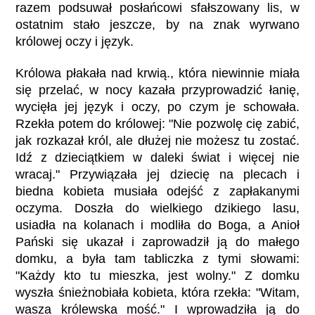
razem podsuwał posłańcowi sfałszowany lis, w
ostatnim stało jeszcze, by na znak wyrwano
królowej oczy i język.
Królowa płakała nad krwią., która niewinnie miała
się przelać, w nocy kazała przyprowadzić łanię,
wycięła jej język i oczy, po czym je schowała.
Rzekła potem do królowej: "Nie pozwolę cię zabić,
jak rozkazał król, ale dłużej nie możesz tu zostać.
Idź z dzieciątkiem w daleki świat i więcej nie
wracaj." Przywiązała jej dziecię na plecach i
biedna kobieta musiała odejść z zapłakanymi
oczyma. Doszła do wielkiego dzikiego lasu,
usiadła na kolanach i modliła do Boga, a Anioł
Pański się ukazał i zaprowadził ją do małego
domku, a była tam tabliczka z tymi słowami:
"Każdy kto tu mieszka, jest wolny." Z domku
wyszła śnieżnobiała kobieta, która rzekła: "Witam,
wasza królewska mość." I wprowadziła ją do