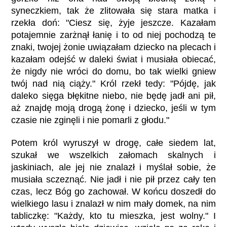
syneczkiem, tak że zlitowała się stara matka i
rzekła doń: "Ciesz się, żyje jeszcze. Kazałam
potajemnie zarżnął łanię i to od niej pochodzą te
znaki, twojej żonie uwiązałam dziecko na plecach i
kazałam odejść w daleki świat i musiała obiecać,
że nigdy nie wróci do domu, bo tak wielki gniew
twój nad nią ciąży." Król rzekł tedy: "Pójdę, jak
daleko sięga błękitne niebo, nie będę jadł ani pił,
aż znajdę moją drogą żonę i dziecko, jeśli w tym
czasie nie zginęli i nie pomarli z głodu."
Potem król wyruszył w drogę, całe siedem lat,
szukał we wszelkich załomach skalnych i
jaskiniach, ale jej nie znalazł i myślał sobie, że
musiała sczeznąć. Nie jadł i nie pił przez cały ten
czas, lecz Bóg go zachował. W końcu doszedł do
wielkiego lasu i znalazł w nim mały domek, na nim
tabliczkę: "Każdy, kto tu mieszka, jest wolny." I