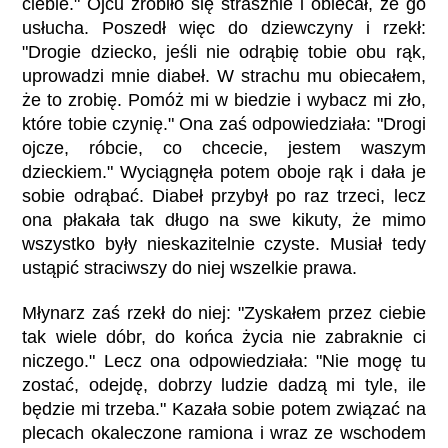
ciebie." Ojcu zrobiło się strasznie i obiecał, że go
usłucha. Poszedł więc do dziewczyny i rzekł:
"Drogie dziecko, jeśli nie odrąbię tobie obu rąk,
uprowadzi mnie diabeł. W strachu mu obiecałem,
że to zrobię. Pomóż mi w biedzie i wybacz mi zło,
które tobie czynię." Ona zaś odpowiedziała: "Drogi
ojcze, róbcie, co chcecie, jestem waszym
dzieckiem." Wyciągnęła potem oboje rąk i dała je
sobie odrąbać. Diabeł przybył po raz trzeci, lecz
ona płakała tak długo na swe kikuty, że mimo
wszystko były nieskazitelnie czyste. Musiał tedy
ustąpić straciwszy do niej wszelkie prawa.
Młynarz zaś rzekł do niej: "Zyskałem przez ciebie
tak wiele dóbr, do końca życia nie zabraknie ci
niczego." Lecz ona odpowiedziała: "Nie mogę tu
zostać, odejdę, dobrzy ludzie dadzą mi tyle, ile
będzie mi trzeba." Kazała sobie potem związać na
plecach okaleczone ramiona i wraz ze wschodem