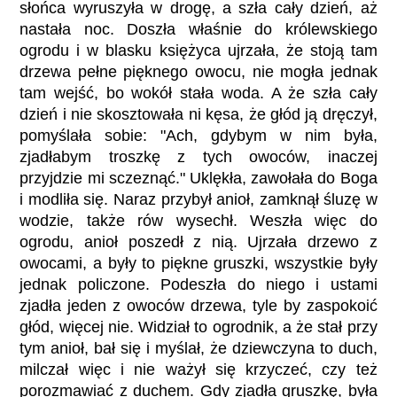
słońca wyruszyła w drogę, a szła cały dzień, aż
nastała noc. Doszła właśnie do królewskiego
ogrodu i w blasku księżyca ujrzała, że stoją tam
drzewa pełne pięknego owocu, nie mogła jednak
tam wejść, bo wokół stała woda. A że szła cały
dzień i nie skosztowała ni kęsa, że głód ją dręczył,
pomyślała sobie: "Ach, gdybym w nim była,
zjadłabym troszkę z tych owoców, inaczej
przyjdzie mi sczeznąć." Uklękła, zawołała do Boga
i modliła się. Naraz przybył anioł, zamknął śluzę w
wodzie, także rów wysechł. Weszła więc do
ogrodu, anioł poszedł z nią. Ujrzała drzewo z
owocami, a były to piękne gruszki, wszystkie były
jednak policzone. Podeszła do niego i ustami
zjadła jeden z owoców drzewa, tyle by zaspokoić
głód, więcej nie. Widział to ogrodnik, a że stał przy
tym anioł, bał się i myślał, że dziewczyna to duch,
milczał więc i nie ważył się krzyczeć, czy też
porozmawiać z duchem. Gdy zjadła gruszkę, była