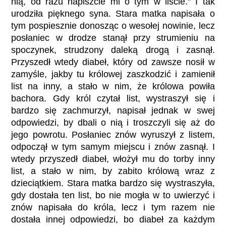
nią, od razu napiszcie mi o tym w liście." I tak
urodziła pięknego syna. Stara matka napisała o
tym pospiesznie donosząc o wesołej nowinie, lecz
posłaniec w drodze stanął przy strumieniu na
spoczynek, strudzony daleką drogą i zasnął.
Przyszedł wtedy diabeł, który od zawsze nosił w
zamyśle, jakby tu królowej zaszkodzić i zamienił
list na inny, a stało w nim, że królowa powiła
bachora. Gdy król czytał list, wystraszył się i
bardzo się zachmurzył, napisał jednak w swej
odpowiedzi, by dbali o nią i troszczyli się aż do
jego powrotu. Posłaniec znów wyruszył z listem,
odpoczął w tym samym miejscu i znów zasnął. I
wtedy przyszedł diabeł, włożył mu do torby inny
list, a stało w nim, by zabito królową wraz z
dzieciątkiem. Stara matka bardzo się wystraszyła,
gdy dostała ten list, bo nie mogła w to uwierzyć i
znów napisała do króla, lecz i tym razem nie
dostała innej odpowiedzi, bo diabeł za każdym