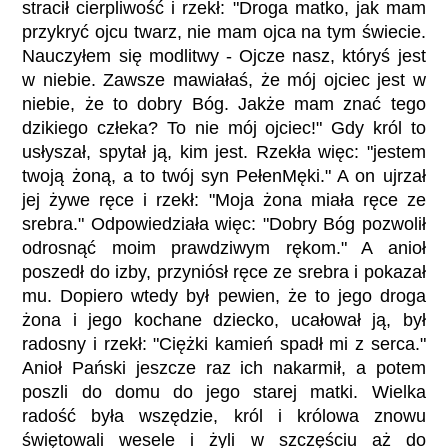
stracił cierpliwość i rzekł: "Droga matko, jak mam
przykryć ojcu twarz, nie mam ojca na tym świecie.
Nauczyłem się modlitwy - Ojcze nasz, któryś jest
w niebie. Zawsze mawiałaś, że mój ojciec jest w
niebie, że to dobry Bóg. Jakże mam znać tego
dzikiego człeka? To nie mój ojciec!" Gdy król to
usłyszał, spytał ją, kim jest. Rzekła więc: "jestem
twoją żoną, a to twój syn PełenMęki." A on ujrzał
jej żywe ręce i rzekł: "Moja żona miała ręce ze
srebra." Odpowiedziała więc: "Dobry Bóg pozwolił
odrosnąć moim prawdziwym rękom." A anioł
poszedł do izby, przyniósł ręce ze srebra i pokazał
mu. Dopiero wtedy był pewien, że to jego droga
żona i jego kochane dziecko, ucałował ją, był
radosny i rzekł: "Ciężki kamień spadł mi z serca."
Anioł Pański jeszcze raz ich nakarmił, a potem
poszli do domu do jego starej matki. Wielka
radość była wszędzie, król i królowa znowu
świętowali wesele i żyli w szczęściu aż do