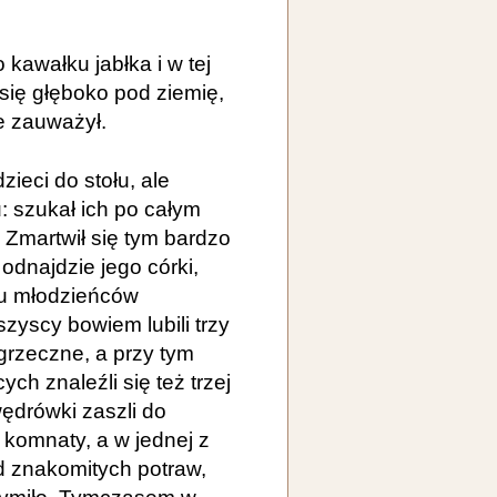
 kawałku jabłka i w tej
 się głęboko pod ziemię,
e zauważył.
zieci do stołu, ale
u: szukał ich po całym
 Zmartwił się tym bardzo
 odnajdzie jego córki,
lu młodzieńców
zyscy bowiem lubili trzy
grzeczne, a przy tym
h znaleźli się też trzej
wędrówki zaszli do
komnaty, a w jednej z
 od znakomitych potraw,