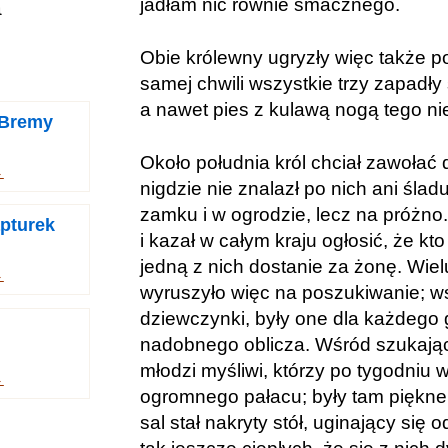
jadłam nic równie smacznego.
a
Obie królewny ugryzły więc także po
samej chwili wszystkie trzy zapadły
a nawet pies z kulawą nogą tego ni
 Bremy
Około południa król chciał zawołać d
→
nigdzie nie znalazł po nich ani ślad
zamku i w ogrodzie, lecz na próżno.
pturek
i kazał w całym kraju ogłosić, że kto
jedną z nich dostanie za żonę. Wie
→
wyruszyło więc na poszukiwanie; ws
dziewczynki, były one dla każdego 
nadobnego oblicza. Wśród szukającyc
młodzi myśliwi, którzy po tygodniu 
→
ogromnego pałacu; były tam piękne 
sal stał nakryty stół, uginający się