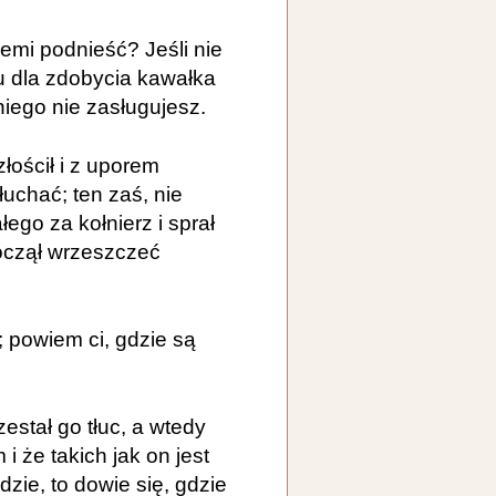
iemi podnieść? Jeśli nie
u dla zdobycia kawałka
iego nie zasługujesz.
łościł i z uporem
łuchać; ten zaś, nie
ego za kołnierz i sprał
oczął wrzeszczeć
; powiem ci, gdzie są
estał go tłuc, a wtedy
i że takich jak on jest
dzie, to dowie się, gdzie