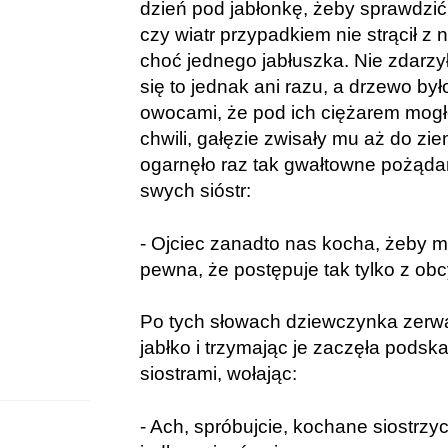
dzień pod jabłonkę, żeby sprawdzić
czy wiatr przypadkiem nie strącił z n
choć jednego jabłuszka. Nie zdarzy
się to jednak ani razu, a drzewo by
owocami, że pod ich ciężarem mogł
chwili, gałęzie zwisały mu aż do zi
ogarnęło raz tak gwałtowne pożądan
swych sióstr:
- Ojciec zanadto nas kocha, żeby mi
pewna, że postępuje tak tylko z obc
Po tych słowach dziewczynka zerwa
jabłko i trzymając je zaczęła pods
siostrami, wołając:
- Ach, spróbujcie, kochane siostrzyc