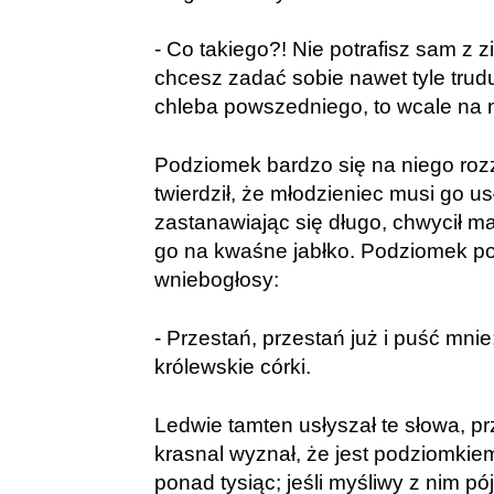
- Co takiego?! Nie potrafisz sam z z
chcesz zadać sobie nawet tyle trud
chleba powszedniego, to wcale na n
Podziomek bardzo się na niego rozz
twierdził, że młodzieniec musi go us
zastanawiając się długo, chwycił mał
go na kwaśne jabłko. Podziomek p
wniebogłosy:
- Przestań, przestań już i puść mnie
królewskie córki.
Ledwie tamten usłyszał te słowa, prz
krasnal wyznał, że jest podziomkiem 
ponad tysiąc; jeśli myśliwy z nim pój