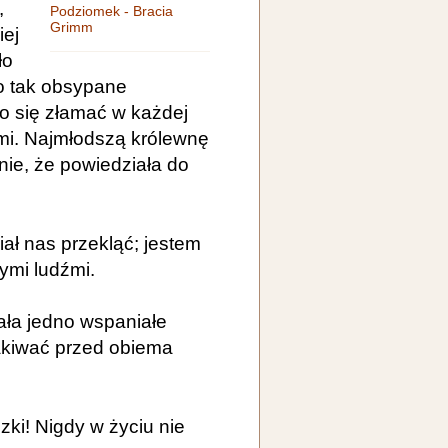
,
Podziomek - Bracia
Grimm
iej
ło
ło tak obsypane
o się złamać w każdej
emi. Najmłodszą królewnę
ie, że powiedziała do
ał nas przekląć; jestem
ymi ludźmi.
ła jedno wspaniałe
kakiwać przed obiema
zki! Nigdy w życiu nie