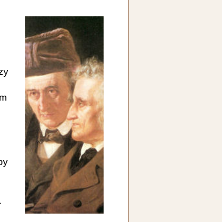
rzy
ym
by
.