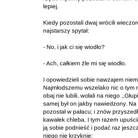
lepiej.
Kiedy pozostali dwaj wrócili wieczo
najstarszy spytał:
- No, i jak ci się wiodło?
- Ach, całkiem źle mi się wiodło.
I opowiedzieli sobie nawzajem niem
Najmłodszemu wszelako nic o tym n
obaj nie lubili, wołali na niego ,,Głup
samej był on jakby nawiedzony. Na 
pozostał w pałacu; i znów przyszed
kawałek chleba. I tym razem upuści
ją sobie podnieść i podać raz jeszc
niego nie krzyknie: