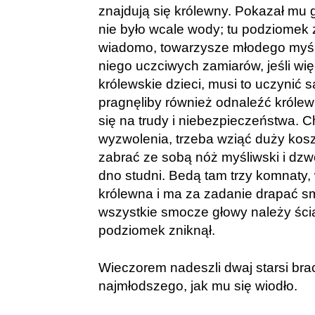
znajdują się królewny. Pokazał mu g
nie było wcale wody; tu podziomek z
wiadomo, towarzysze młodego myś
niego uczciwych zamiarów, jeśli wi
królewskie dzieci, musi to uczynić s
pragnęliby również odnaleźć królew
się na trudy i niebezpieczeństwa. 
wyzwolenia, trzeba wziąć duży kosz
zabrać ze sobą nóż myśliwski i dzw
dno studni. Bedą tam trzy komnaty, 
królewna i ma za zadanie drapać s
wszystkie smocze głowy należy ści
podziomek zniknął.
Wieczorem nadeszli dwaj starsi braci
najmłodszego, jak mu się wiodło.