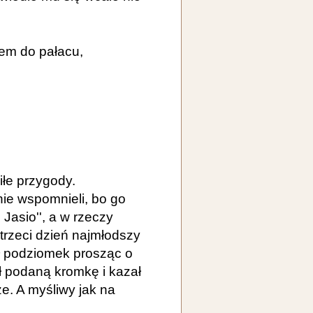
rem do pałacu,
iłe przygody.
ie wspomnieli, bo go
i Jasio'', a w rzeczy
trzeci dzień najmłodszy
ł podziomek prosząc o
ł podaną kromkę i kazał
ze. A myśliwy jak na