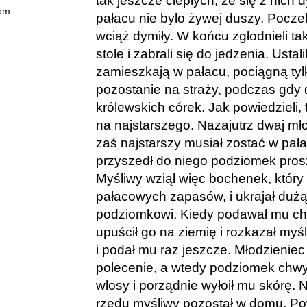
tak jeszcze ciepłych, że się z nic
com
pałacu nie było żywej duszy. Poczek
wciąż dymiły. W końcu zgłodnieli tak
stole i zabrali się do jedzenia. Ustal
zamieszkają w pałacu, pociągną tylk
pozostanie na straży, podczas gdy 
królewskich córek. Jak powiedzieli, 
na najstarszego. Nazajutrz dwaj mło
zaś najstarszy musiał zostać w pał
przyszedł do niego podziomek pros
Myśliwy wziął więc bochenek, który
pałacowych zapasów, i ukrajał dużą 
podziomkowi. Kiedy podawał mu ch
upuścił go na ziemię i rozkazał my
i podał mu raz jeszcze. Młodzieniec s
polecenie, a wtedy podziomek chwyci
włosy i porządnie wyłoił mu skórę. 
rzędu myśliwy pozostał w domu. Po