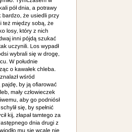
h dymiło. Tymczasem w
ali pół dnia, a potrawy
 bardzo, że usiedli przy
ili też między sobą, że
o losy, który z nich
dwaj inni pójdą szukać
tak uczynili. Los wypadł
dsi wybrali się w drogę,
acu. W południe
ząc o kawałek chleba.
 znalazł wśród
pajdę, by ją ofiarować
leb, mały człowieczek
śliwemu, aby go podniósł
chylił się, by spełnić
ł kij, złapał tamtego za
Następnego dnia drugi z
wiodło mu się wcale nie