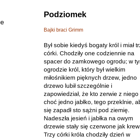
Podziomek
ie
Bajki braci Grimm
Był sobie kiedyś bogaty król i miał t
córki. Chodziły one codziennie na
spacer do zamkowego ogrodu; w t
ogrodzie król, który był wielkim
miłośnikiem pięknych drzew, jedno
drzewo lubił szczególnie i
zapowiedział, że kto zerwie z niego
choć jedno jabłko, tego przeklnie, a
się zapadł sto sążni pod ziemię.
Nadeszła jesień i jabłka na owym
drzewie stały się czerwone jak krew
Trzy córki króla chodziły dzień w