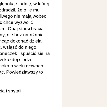
łęboką studnię, w której
dradził, że o ile mu
liwego nie mają wobec
ęc chce wyzwolić
am. Obaj starsi bracia
ny, ale bez narażania
Chcąc dokonać dzieła
, wsiąść do niego,
oneczek i spuścić się na
w każdej siedzi
moka o wielu głowach;
ąć. Powiedziawszy to
a i spytali