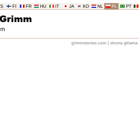
ES
FI
FR
HU
IT
JA
KO
NL
PL
PT
 Grimm
mm
grimmstories.com
|
strona glówna