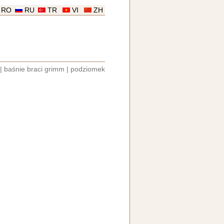
RO
RU
TR
VI
ZH
|
baśnie braci grimm
|
podziomek