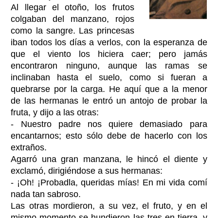
Al llegar el otoño, los frutos
colgaban del manzano, rojos
como la sangre. Las princesas
iban todos los días a verlos, con la esperanza de
que el viento los hiciera caer; pero jamás
encontraron ninguno, aunque las ramas se
inclinaban hasta el suelo, como si fueran a
quebrarse por la carga. He aquí que a la menor
de las hermanas le entró un antojo de probar la
fruta, y dijo a las otras:
- Nuestro padre nos quiere demasiado para
encantarnos; esto sólo debe de hacerlo con los
extraños.
Agarró una gran manzana, le hincó el diente y
exclamó, dirigiéndose a sus hermanas:
- ¡Oh! ¡Probadla, queridas mías! En mi vida comí
nada tan sabroso.
Las otras mordieron, a su vez, el fruto, y en el
mismo momento se hundieron las tres en tierra, y