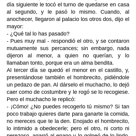
día siguiente le tocó el turno de quedarse en casa
al segundo, y le pasó lo mismo. Cuando, al
anochecer, llegaron al palacio los otros dos, dijo el
mayor:
- ¿Qué tal lo has pasado?
- Pues muy mal - respondió el otro, y se contaron
mutuamente sus percances; sin embargo, nada
dijeron al menor, a quien no querían, y lo
llamaban tonto, porque era un alma bendita.
Al tercer día se quedó el menor en el castillo, y,
presentándose también el hombrecito, pidiéndole
un pedazo de pan. Al dárselo el muchacho, lo dejó
caer como de costumbre y le rogó se lo recogiese.
Pero el muchacho le replicó:
- ¡Cómo! ¿No puedes recogerlo tú mismo? Si tan
poco trabajo quieres darte para ganarte la comida,
no mereces que te la den. Enojado el hombrecito,
lo intimido a obedecerle; pero el otro, ni corto ni
perezoso, agarró al enano y lo golpeó de lo lindo.