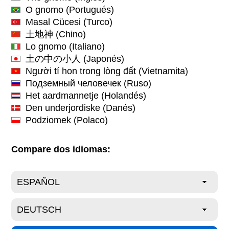
O gnomo
(Portugués)
Masal Cücesi
(Turco)
土地神
(Chino)
Lo gnomo
(Italiano)
土の中の小人
(Japonés)
Người tí hon trong lòng đất
(Vietnamita)
Подземный человечек
(Ruso)
Het aardmannetje
(Holandés)
Den underjordiske
(Danés)
Podziomek
(Polaco)
Compare dos idiomas: