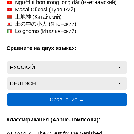
Người tí hon trong lòng đất
(Вьетнамский)
Masal Cücesi
(Турецкий)
土地神
(Китайский)
土の中の小人
(Японский)
Lo gnomo
(Итальянский)
Сравните на двух языках:
Классификация (Аарне-Томпсона):
AT 0301-A - The Quest for the Vanished