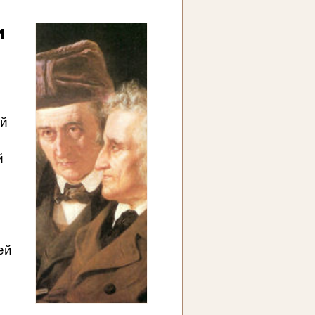
и
ей
й
ей