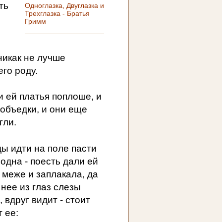
ть
Одноглазка, Двуглазка и
Трехглазка - Братья
Гримм
никак не лучше
го роду.
и ей платья поплоше, и
 объедки, и они еще
гли.
ы идти на поле пасти
лодна - поесть дали ей
 меже и заплакала, да
 нее из глаз слезы
, вдруг видит - стоит
 ее: