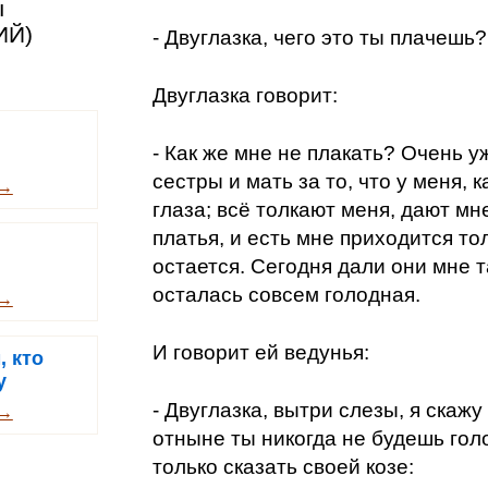
ы
ИЙ)
- Двуглазка, чего это ты плачешь?
Двуглазка говорит:
- Как же мне не плакать? Очень у
сестры и мать за то, что у меня, к
 →
глаза; всё толкают меня, дают м
платья, и есть мне приходится тол
остается. Сегодня дали они мне т
осталась совсем голодная.
 →
И говорит ей ведунья:
, кто
у
- Двуглазка, вытри слезы, я скажу
 →
отныне ты никогда не будешь голо
только сказать своей козе: