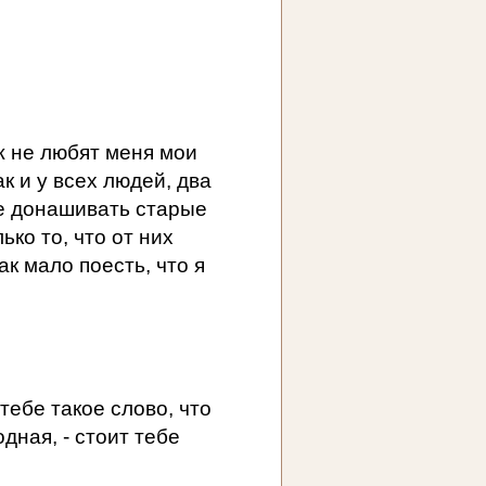
ж не любят меня мои
ак и у всех людей, два
не донашивать старые
ько то, что от них
ак мало поесть, что я
 тебе такое слово, что
дная, - стоит тебе