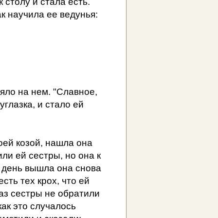
к столу и стала есть.
к научила ее ведунья:
ояло на нем. "Славное,
углазка, и стало ей
оей козой, нашла она
или ей сестры, но она к
й день вышла она снова
есть тех крох, что ей
раз сестры не обратили
как это случалось