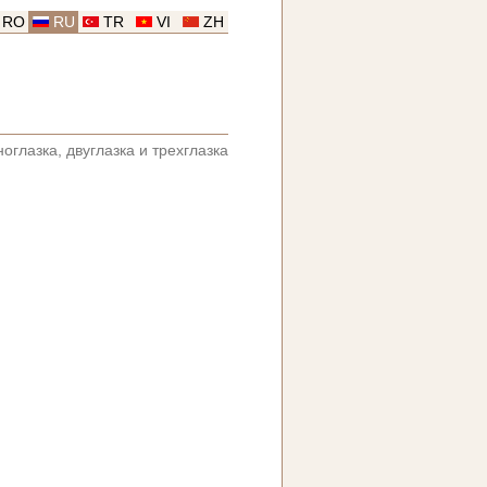
RO
RU
TR
VI
ZH
ноглазка, двуглазка и трехглазка