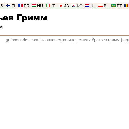
ES
FI
FR
HU
IT
JA
KO
NL
PL
PT
ьев Гримм
м
grimmstories.com
|
главная страница
|
сказки братьев гримм
|
од