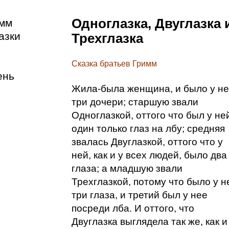
Одноглазка, Двуглазка 
имм
азки
Трехглазка
Сказка братьев Гримм
ень
Жила-была женщина, и было у н
три дочери; старшую звали
Одноглазкой, оттого что был у не
один только глаз на лбу; средняя
звалась Двуглазкой, оттого что у
ней, как и у всех людей, было два
глаза; а младшую звали
Трехглазкой, потому что было у н
три глаза, и третий был у нее
посреди лба. И оттого, что
Двуглазка выглядела так же, как и