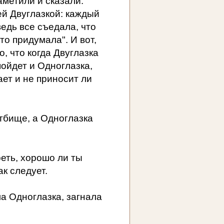
заметили и сказали:
ей Двуглазкой: каждый
ведь все съедала, что
то придумала". И вот,
, что когда Двуглазка
пойдет и Одноглазка,
ает и не приносит ли
тбище, а Одноглазка
реть, хорошо ли ты
ак следует.
ла Одноглазка, загнала