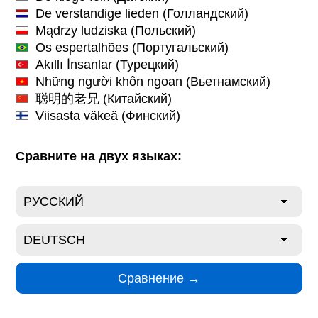
De verstandige lieden
(Голландский)
Mądrzy ludziska
(Польский)
Os espertalhões
(Португальский)
Akıllı İnsanlar
(Турецкий)
Những người khôn ngoan
(Вьетнамский)
聪明的老兄
(Китайский)
Viisasta väkeä
(Финский)
Сравните на двух языках: