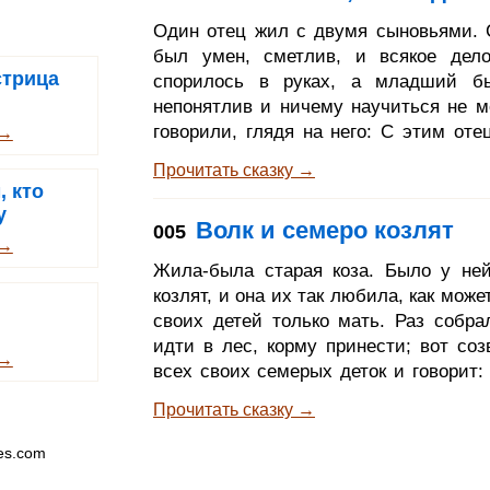
венцом из ярких звезд на голове и ск
Один отец жил с двумя сыновьями.
Дева Мария, мать младенца Христа. Т
был умен, сметлив, и всякое дел
обременен нуждою. Принеси мне свое
стрица
спорилось в руках, а младший бы
во
непонятлив и ничему научиться не м
говорили, глядя на него: С этим оте
 →
оберется хлопот! Когда нужно было
Прочитать сказку →
что-нибудь, все должен был один
, кто
работать; но зато он был робок, и к
у
Волк и семеро козлят
005
отец за чем-нибудь посылал поздне
 →
особливо ночью, и если к тому ж
Жила-была старая коза. Было у не
проходила мимо кладбища или
козлят, и она их так любила, как мож
страшного места, он отвечал: А
своих детей только мать. Раз собра
батюшка, не п
идти в лес, корму принести; вот соз
 →
всех своих семерых деток и говорит:
детки, хочу я в лес пойти, а вы смотр
Прочитать сказку →
берегитесь. Если придет он сюда, то 
поест, заодно со шкурой и шерст
es.com
злодей часто прикидывается, но вы е