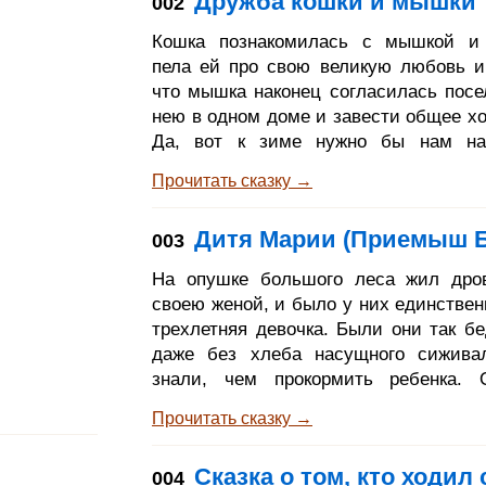
Дружба кошки и мышки
002
липой колодец; и вот в жаркие дни
королевна выходила в лес, садилась
Кошка познакомилась с мышкой и 
студёного колодца, и когда станов
пела ей про свою великую любовь и
скучно, она брала золотой мяч, подб
что мышка наконец согласилась посе
его вверх и л
нею в одном доме и завести общее хо
Да, вот к зиме нужно бы нам наг
припасов, а не то голодать придется, 
Прочитать сказку →
кошка. - Ты, мышка, не можешь ве
ходить. Того гляди, кончишь тем
Дитя Марии (Приемыш Б
003
мышеловку угодишь. Добрый со
принят и про запас куплен горшочек 
На опушке большого леса жил дро
не знали они, куда его поставить, пок
своею женой, и было у них единствен
после долгих рассуждений кошка не с
трехлетняя девочка. Были они так бе
даже без хлеба насущного сижива
знали, чем прокормить ребенка. 
поутру дровосек, подавленный
Прочитать сказку →
заботами, отправился на работу в л
он там рубить дрова, как вдруг п
Сказка о том, кто ходил
004
перед ним прекрасная высокая же