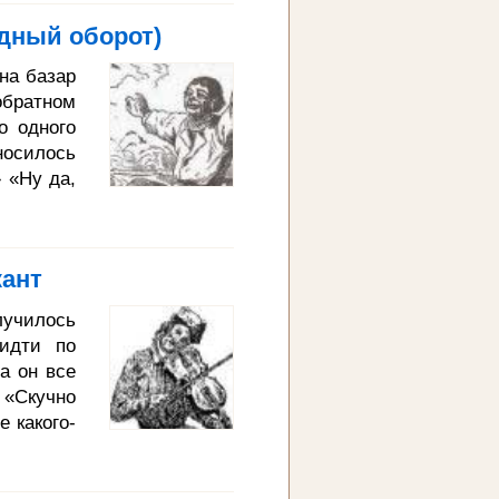
т: - Мой
дный оборот)
изок мой
 моем: он
на базар
 сможет
обратном
 ты мне
о одного
носилось
» «Ну да,
елют по-
не два!»
крикнул:
ант
ше меня
ягушки-то
лучилось
оли вы не
идти по
а он все
 «Скучно
е какого-
ил из-за
 что гул