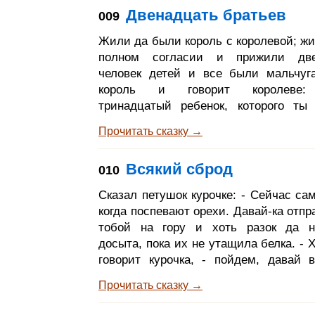
пошел меж деревьев. Немного 
Двенадцать братьев
009
прошло, видит, бежит к нему волк 
«Ах, волк ко мне бежит! Такого това
Жили да были король с королевой; жи
не надо», - сказал музыкант. Однако
полном согласии и прижили две
приблизился к нему и сказал: «Любез
человек детей и все были мальчуг
король и говорит королеве:
тринадцатый ребенок, которого ты
будет девочка, то всех двенадцать м
Прочитать сказку →
велю убить, чтобы и богатства у 
больше, и все наше королевство 
Всякий сброд
010
принадлежало». Он так и велел за
двенадцать гробов, которые были н
Сказал петушок курочке: - Сейчас сам
стружками, и в каждый даже не
когда поспевают орехи. Давай-ка отпр
покойницкое изголовьице положено
тобой на гору и хоть разок да н
приказу эти гробы
досыта, пока их не утащила белка. - 
говорит курочка, - пойдем, давай 
тобой полакомимся. И пошли они в
Прочитать сказку →
гору, - а было еще совсем светло, - и
там до самого вечера. Ну, я уже не зн