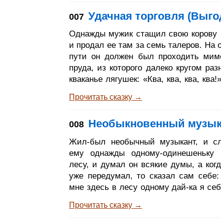
он к постели, а король ему и говори
Удачная торговля (Выго
007
верный Иоганнес, я чувствую, что бл
конец, и одна у меня забота - о сыне
Однажды мужик стащил свою корову 
еще слишком молод и не всегда
и продал ее там за семь талеров. На 
решить, как надо ему поступить; если
пути он должен был проходить мим
пруда, из которого далеко кругом раз
кваканье лягушек: «Ква, ква, ква, ква!
- стал он говорить сам себе, - м
Прочитать сказку →
пустому: семь талеров я выручил, а 
Подойдя к самой воде, он и лягушкам 
Необыкновенный музык
008
«Глупое вы зверье! Небось луч
знаете? Семь талеров, а не два!» А л
Жил-был необычный музыкант, и с
все на своем: «Ква, ква, ква!» «Ну, к
ему однажды одному-одинешеньку 
верите, так я вам со
лесу, и думал он всякие думы, а когд
уже передумал, то сказал сам себе:
мне здесь в лесу одному дай-ка я себ
нибудь товарища добуду». И вытащ
Прочитать сказку →
спины скрипку и заиграл на ней так,