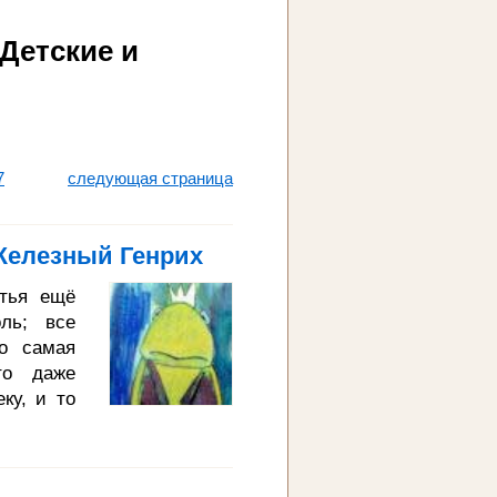
Детские и
7
следующая страница
Железный Генрих
ятья ещё
ль; все
о самая
то даже
ку, и то
 Вблизи
большой
д старою