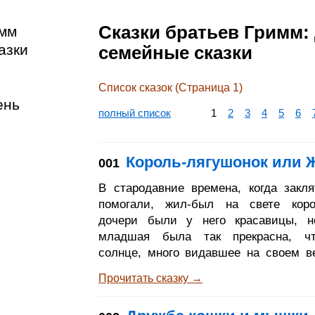
Сказки братьев Гримм: 
имм
азки
семейные сказки
Список сказок (Страница 1)
ень
полный список
1
2
3
4
5
6
Король-лягушонок или 
001
В стародавние времена, когда закл
помогали, жил-был на свете коро
дочери были у него красавицы, н
младшая была так прекрасна, ч
солнце, много видавшее на своем ве
удивлялось, сияя на её лице.
Прочитать сказку →
королевского замка раскинулся 
дремучий лес, и был в том лесу по