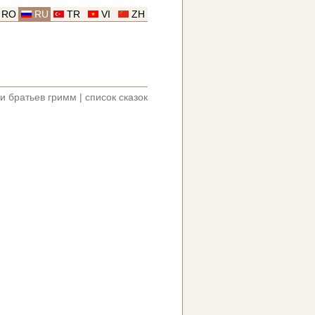
RO
RU
TR
VI
ZH
ки братьев гримм
|
список сказок