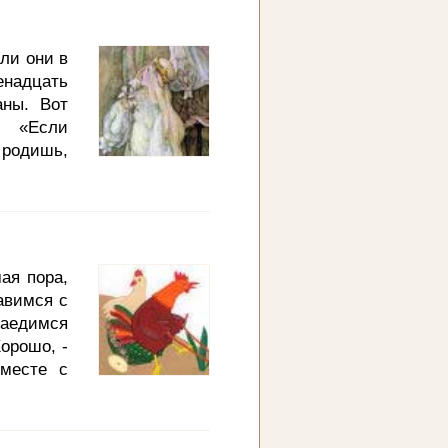
времени
из чащи.
рища мне
ли они в
 же волк
надцать
ны
аны. Вот
 «Если
 родишь,
альчишек
ней было
ей одной
готовить
аполнены
ая пора,
большое
авимся с
; по его
аедимся
Хорошо, -
вместе с
месте на
 остались
аю, то ли