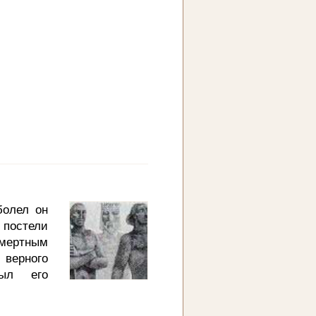
 черным
матушка,
болел он
 постели
смертным
 верного
был его
ому, что
 Подошел