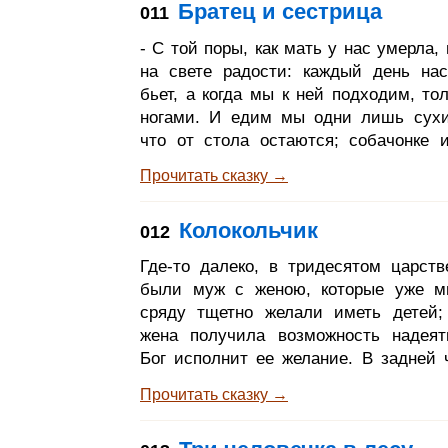
Братец и сестрица
011
наелись они до отвала, то 
возгордились, но, коротко говоря, не
- С той поры, как мать у нас умерла,
домой пешком возвращаться. И во
на свете радости: каждый день на
петушок из ореховой скорлупы
бьет, а когда мы к ней подходим, тол
ногами. И едим мы одни лишь сухи
что от стола остаются; собачонке 
столом лучше живется, - ей бросит 
Прочитать сказку →
раз хороший кусок. Боже мой, если б 
том наша мать! Давай уйдем вместе
Колокольчик
012
куда глаза глядят, будем бродить по 
они ушли из дому. Целый день брел
Где-то далеко, в тридесятом царств
лугам, по полям, по горам; а ког
были муж с женою, которые уже м
дождь, сестрица сказала: -
сряду тщетно желали иметь детей;
жена получила возможность надеят
Бог исполнит ее желание. В задней 
дома было небольшое оконце, из 
Прочитать сказку →
виден был превосходный сад, переп
самыми лучшими цветами и растен