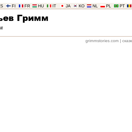
ES
FI
FR
HU
IT
JA
KO
NL
PL
PT
ьев Гримм
м
grimmstories.com
|
сказ