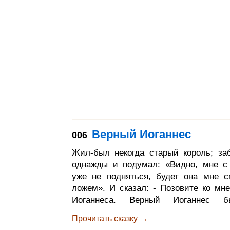
узнаете по толстому голосу и по
лапам. Ответили козлятки: - Милая 
уж мы постережемся, вы с
Верный Иоганнес
006
Жил-был некогда старый король; за
однажды и подумал: «Видно, мне с
уже не подняться, будет она мне 
ложем». И сказал: - Позовите ко мне
Иоганнеса. Верный Иоганнес 
любимым слугой; звали его так пот
Прочитать сказку →
всю свою жизнь он был ему верен.