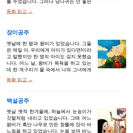
를 주었습니다. 그러나 당나귀는 안 좋은
그리고 할머니 댁에 갈 때, 조심해서 가고
기류를 감지하고 바로 브레멘으로 달려
길에서 벗어나지 마렴. 그렇지 않으면 네
동화 읽고 →
갔습니다. 당나귀는 음악대가 될 수 있다
가 넘어져서 병을 깨뜨릴 거야. 그러면 할
고 생각했습니다. 그 당나귀가 잠깐 앞으
머니는 아무것도 받지 못하신단다. 그리
로 갔을 때 사냥개가 있는 것을 봤습니다.
고 할머니 방에 가면, 먼저 인사하고 방
장미공주
그 개는 힘든 길을 달린 것처럼 헐떡이고
안 구석구석을 살펴보는 것을 잊지 말아
있었습니다. 너 왜 이렇게 헐떡거리니, 파
옛날에 한 왕과 왕비가 있었습니다. 그들
라! 엄마 말 잘 들을게요. 빨간 머리가 엄
카만? 당나귀가 물었습니다. 사냥개가 말
은 매일 아, 우리에게 아이가 있다면!이라
마에게 말했습니다
했습니다. 내가 늙어서 그래. 하루하루 지
고 말했지만 한 명의 아이도 갖지 못했습
날수록 더 허약해지지. 더 이상 사냥을 못
니다. 어느 날, 왕비가 목욕을 하고 있는
하게 되자 주인이 날 죽이려고 했어. 그래
데 한 개구리가 물 속에서 나와 그녀에게
서 도망쳤어. 근데 이제 뭐 먹고 살지? 그
말했습니다. 너의 소망이 이뤄질거야. 일
거 아니? 난 브레멘으로 가서 음악단이
동화 읽고 →
년이 지나기 전에, 너는 딸을 낳을거야.
될 거야 나랑 같이 가서 음악단이 되자.
개구리가 말한 일이 실제로 일어났습니
난 류트를 연주 할 테니 넌 팀파니를 쳐.
다. 왕비는 매우 예쁜 소녀를 낳았습니다.
개는 좋아하며 동참했습니다. 그들은 오
백설공주
왕은 정말 기뻐하면서 큰 축제를 열었습
래 지나지 않아 고양이를 만났습니다. 고
니다. 그는 그의 친척, 친구, 아는 사람뿐
옛날 옛적 한겨울에, 하늘에서 눈송이가
양이는 삼일 내내 비를 맞은 듯 안 좋은
만 아니라 현명한 여자들도 초대했습니
깃털처럼 내리고 있었습니다. 그때 어느
안색이었습니다
다. 여자들은 아이에게 친절할 것이라고
왕비가 흑단 나무로 만든 창틀에 앉아 바
생각했기 때문입니다. 그의 왕국에는 13
느질을 하고 있었습니다. 눈을 보며 바느