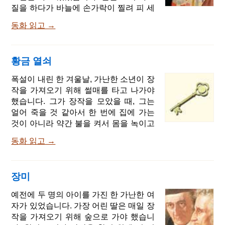
명이 있었지만, 왕은 12개의 금 접시만을
질을 하다가 바늘에 손가락이 찔려 피 세
갖고 있었습니다. 그래서 그들 중 한명은
방울을 눈 위로 떨어뜨렸습니다. 하얀 눈
집으로 돌아가야 했습니다. 그 축제는 매
동화 읽고 →
속에 있는 피가 너무 아름다워 보여서 왕
우 화려하게 열렸습니다. 그리고 축제가
비는 생각했습니다. '눈처럼 하얗고, 피처
끝날 때, 여자들은 아이에게 놀라운 것을
럼 붉고, 창틀의 나무처럼 까만 머리카락
선물해주었습니다. 한 명은 미덕을, 다른
황금 열쇠
을 가진 아이가 내게 있었다면!' 얼마 지
한명은 아름다움을, 세번째 여자는 부를
나지 않아 왕비는 딸을 가지게 되었습니
폭설이 내린 한 겨울날, 가난한 소년이 장
주었습니다. 그렇게 여자들은 세상에서
다. 왕비의 딸은 눈처럼 하얗고, 피처럼
작을 가져오기 위해 썰매를 타고 나가야
사람들이 원하는
붉었으며 머리카락은 흑단 나무처럼 까
했습니다. 그가 장작을 모았을 때, 그는
매서 '백설공주'라고 불렸습니다. 그리고
얼어 죽을 것 같아서 한 번에 집에 가는
아이가 태어나자 왕비는 죽고 말았습니
것이 아니라 약간 불을 켜서 몸을 녹이고
다. 일 년이 넘은 후 왕은 새로운 왕비를
싶었습니다. 그래서 그는 눈을 문질렀고,
아내로 맞이하였습니다. 새로운 왕비는
동화 읽고 →
땅을 파면서 작고 황금색의 열쇠를 발견
아름다웠지만, 자존심이 세고 오만하여
했습니다. 그 후부터 그는 열쇠가 있는 곳
서 자신보다 더 아름다운 사람이 있다는
에는 자물쇠도 있어야 한다고 생각해서
사실을 참지 못했습니다. 새로운 왕비는
장미
땅을 팠고 철로 된 작은 상자를 발견했습
신비한 거울을 가지고 있었는데, 그 앞에
니다. 그 열쇠가 열쇠구멍에 들어가기만
예전에 두 명의 아이를 가진 한 가난한 여
서서 거울을 쳐다보면서 말했습니다. 거
한다면! 이 작은 상자에 귀중한 것이 있다
자가 있었습니다. 가장 어린 딸은 매일 장
울아, 벽에 있는 거울아 이
는 것은 당연하다고 그는 생각했습니다.
작을 가져오기 위해 숲으로 가야 했습니
그는 찾아보았지만 열쇠 구멍은 거기 없