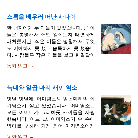
대지 말자. 버터는 이렇게 해서 안전한 곳
앞에 반짝이는 별이 달린 왕관을 쓴 아름
에 보관되었습니다. 그러나 머지 않아 고
다운 여인이 나타나 나무꾼에게 말했습
양이는 버터가 먹고싶어져서 쥐에게 말
소름을 배우러 떠난 사나이
니다. 나는 예수의 어머니인 성모마리아
했습니다. 쥐야, 너한테 하고싶은 말이 있
입니다. 당신이 도움이 필요한 것 같군요.
한 남자에게 두 아들이 있었습니다. 큰 아
어. 내 사촌 누나가 얼마전에 아기를 낳았
아이를 나에게 주세요. 내가 그 아이를 데
들은 총명해서 어떤 일이든지 태연하게
는데 나더러 대모
려가서 엄마가 되어주고 잘 보살펴 주겠
대처했지만, 작은 아들은 멍청해서 무엇
습니다. 나무꾼은 이 말을 듣고 아이를 데
도 이해하지 못 했고 습득하지 못 했습니
려와 성모마리아에게 주었습니다. 성모
다. 사람들은 작은 아들을 보고 한결같이
마리아는 아이를 데리고 하늘나라로 가
애 아버지가 저 아이 때문에 얼마나 걱정
버렸습니다. 아이는 하늘나라에서 과자
동화 읽고 →
이 많을꼬 라며 말했습니다. 무슨 일이든
와 달콤한 우유를 먹고 황금 옷을 입고 아
지 처리할 때는 항상 큰 아들이 나서서 처
기천사들과 놀면서 잘 지냈습니다. 아이
리했습니다. 그런데 날이 어두워지거나
가 14살이 되자 성모마리아는 아이를 불
늑대와 일곱 마리 새끼 염소
깊은 밤이 되어 아버지가 심부름을 보낼
러서 말했습니다. 얘야, 내가 멀리 다녀와
때는 무덤이나 소름끼치는 곳을 지나야
옛날 옛날에, 어미염소와 일곱마리의 아
야겠다. 이것은 천국의 13문 열쇠이니 니
해서 큰아들은 아빠, 안 갈래요. 너무 무
기염소가 살고 있었습니다. 어미염소는
가 보관하렴. 이 중에 12문은 열
서워요!라고 말했습니다. 그는 정말 무서
모든 어머니가 그러하듯 새끼들을 사랑
웠던 것입니다. 저녁이 되면 가족이 화로
했습니다. 어느 날, 어미염소가 숲 속에
가에 둘러앉아 이야기를 나누는데, 소름
먹이를 구하러 가게 되어 아기염소에게
끼치는 이야기가 나오면 이야기를 듣는
말했습니다. 사랑하는 아이들아, 나는 숲
사람은 말합니다. 무서워라! 작은 아들은
동화 읽고 →