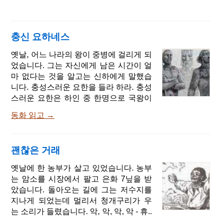
충신 요하네스
옛날, 어느 나라의 왕이 중병에 걸리게 되
었습니다. 그는 자신에게 남은 시간이 얼
마 없다는 것을 알고는 신하에게 말했습
니다. 충성스러운 요한을 들라 하라. 충성
스러운 요한은 하인 중 한명으로 국왕이
그를 부른 것은 그가 왕의 시중을 오랫동
동화 읽고 →
안 들었고 게다가 매우 충성스러워서 왕
의 총애를 받았기 때문이었습니다. 요한
이 도착하자 왕이 말했습니다. 충성스러
괜찮은 거래
운 요한이여, 난 이제 얼마 안 남았구나.
지금 내가 마음이 놓이지 않는 단 한가지
옛날에 한 농부가 살고 있었습니다. 농부
는 바로 내 아들이니라. 아직 어린지라 훌
는 암소를 시장에서 팔고 은화 7닢을 받
륭한 스승과 좋은 친구의 도움이 필요하
았습니다. 돌아오는 길에 그는 저수지를
다. 지금 나에게는 너 말고 달리 부탁할
지나게 되었는데 멀리서 청개구리가 우
곳이 없구나. 네가 그 아이를 잘 가르쳐주
는 소리가 들렸습니다. 악, 악, 악, 악 - 휴..
고 의부가 되어주겠다고 약속하지 않는