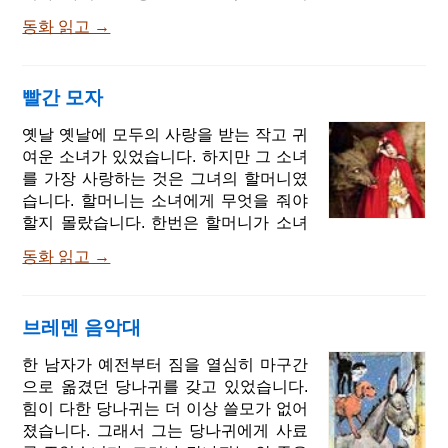
어요. 이렇게 해서 그들은 함께 기을 걷게
쌓여있었고 아무도 감히 들어갈 수 없었
되었고, 큰 나무 아래에 이르게 되었습니
동화 읽고 →
습니다. 왜냐하면, 그 정원은 전 세계 모
다. 그 나무는 속이 텅 빈 오래된 상수리
두가 무서워하고 엄청난 힘을 가진 마녀
나무였는데 중간 쯤이 크게 갈라져 있었
의 것이기 때문이었습니다. 어느 날 부인
습니다. 악사가 이리에게 말했습니다. 이
빨간 모자
은 창문 가에 서서 정원에 있는 화단을 보
걸 봐, 네가 정말 바이올린을 배우고 싶다
았습니다. 그 화단에 라푼첼(초롱꽃속의
옛날 옛날에 모두의 사랑을 받는 작고 귀
면 앞발로 이 갈라진 틈을 파헤쳐. 이리는
식물)이 심겨 있었는데 선명한 초록색을
여운 소녀가 있었습니다. 하지만 그 소녀
그의 말대로
띠고 신선해 보여 그녀는 라푼첼을 매우
를 가장 사랑하는 것은 그녀의 할머니였
먹고 싶었습니다. 그 욕구는 날마다 커졌
습니다. 할머니는 소녀에게 무엇을 줘야
지만, 라푼첼을 먹을 수 없다는 사실 때문
할지 몰랐습니다. 한번은 할머니가 소녀
에 부인은 날마다 야위어 갔습니다. 그런
에게 붉은 벨벳으로 만들어진 모자를 선
모습을 본 남편은 깜짝 놀라 무슨 일이
동화 읽고 →
물했습니다. 소녀에게 그 모자가 잘 어울
야? 여보! 라고 물었습니다. 아 그녀가 대
렸고, 소녀가 그 모자가 아닌 다른 것은
답했습니다. 만약 내가 우리 집 뒤에 정원
쓰지 않으려고 했습니다. 그래서 그 소녀
에서 먹을 라푼첼을 얻지 못하면 난 죽을
브레멘 음악대
는 '빨간 모자'라고 불렸습니다. 어느 날,
거 에요. 그녀를 사랑한 남편은 혼자 생각
소녀의 엄마가 그녀에게 말했습니다. 빨
한 남자가 예전부터 짐을 열심히 마구간
했습니다. 어떤 위험이 있더라도 내 아내
간 모자, 여기로 와보렴. 여기 케이크 한
으로 옮겼던 당나귀를 갖고 있었습니다.
를 죽게 내
조각과 와인 한 병을 할머니에게 가져다
힘이 다한 당나귀는 더 이상 쓸모가 없어
주렴. 할머니가 편찮으시니까 네가 가면
졌습니다. 그래서 그는 당나귀에게 사료
기뻐하실 거야. 더워지기 전에 출발하렴.