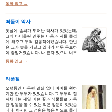
농부는 혼잣말로 중얼거렸습니다. 너희
다면 내가 편히 눈을 감을 수 없을 것 같
동화 읽고 →
정말 무슨 소리를 하고 있는 거냐. 난 은
다. 이 말을 듣고 요한이 말했습니다. 절
화 7닢에 팔았다고, 8닢이 아니란 말이
대 왕자님을 떠나지 않겠습니다. 제가 성
다. 농부는 저수지 가로 가서 청개구리에
심을 다해 모시겠습니다. 제 목숨을 내놓
떠돌이 악사
게 소리쳤습니다. 이 바보같은 녀석들아!
는다해도 아깝지 않습니다. 그러자 국왕
아직도 모르겠어? 은화 7닢이라고, 8닢
옛날에 솜씨가 뛰어난 악사가 있었는데,
이 말했습니다. 이제야 안심이 되는구나.
이 아니라니까! 하지만 청개구리는 여전
그의 바이올린 연주는 마음과 귀를 즐겁
내가 죽은 후에 왕자를 데
히 꽈, 꽈, 꽈.. 하고 울어댔습니다. 내 말
게 해주고 무척 감동적이었습니다. 한번
을 못 믿겠다면 내가 보여주마. 농부는 주
은 그가 숲을 거닐고 있다가 너무 무료하
머니에서 돈을 꺼내서 세기 시작했습니
여 중얼거렸습니다. 나 혼자 있으니 너무
다. 동전 20개를 은화 1닢으로 쳐서 세어
울적하군. 친구를 찾아봐야겠어. 그는 곧
보니 은화 7닢이었습니다. 하지만 청개구
동화 읽고 →
바이올린을 켜기 시작했고, 그 소리는 삽
리는 돈이 얼마인지는 관심이 없고 계속
시간에 숲에 울려 퍼졌습니다. 잠시 후 이
울어대기만 했습니다. 악, 악, 악, 악 - 뭬
리가 나타났습니다. 악사는 이리를 보고
야? 농부가 화가 나서 소리쳤습니다. 만
라푼첼
는 말했습니다. 이런, 이리가 날 보고 있
약 너희가 나보다 똑똑하다고 생각한다
잖아. 이리는 그의 앞으로 와서 말했습니
오랫동안 아무런 결실 없이 아이를 원하
면 어디 직접 세어 보라고. 농부는 돈을
다. 당신의 연주는 참으로 감동적이군요!
기만 한 부부가 있었습니다. 그 부부의 집
전부
저에게 좀 가르쳐주세요. 그러자 악사가
뒤채에는 제일 예쁜 꽃과 식물들로 가득
말했습니다. 그건 쉬워, 내가 시킨대로 한
찬 정원을 볼 수 있는 작은 창문이 있었습
다면 잘 될거야. - 좋아요, 열심히 배우겠
니다. 하지만 그 정원은 높은 벽으로 둘러