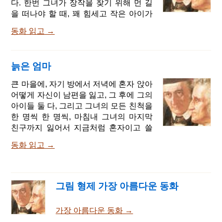
다. 한번 그녀가 장작을 찾기 위해 먼 길
었습니다. 마지막에 그는 하나를 발견했
을 떠나야 할 때, 꽤 힘세고 작은 아이가
지만, 너무 작아서 거의 보이지 않았습니
와서 열심히 장작을 가져오고 집으로 옮
다. 그는 시도해보았고 열쇠는 완벽하게
동화 읽고 →
기는 것을 도와주었습니다. 그리고 눈 깜
들어갔습니다. 그 후, 그는 열쇠를 한번
짝할 사이에 그 이상한 아이는 사라졌습
돌렸고 이제 우리는 그가 뚜껑을 열 때까
니다. 그녀는 이것을 그녀의 엄마에게 말
지 기다려야 합니다. 그러면 우리는 그 상
늙은 엄마
했지만, 처음에 엄마는 그것을 믿지 않았
자에 어떤 놀라운 것이 있는지 알게 될 것
습니다. 마침내, 그녀는 집에 장미를 가져
큰 마을에, 자기 방에서 저녁에 혼자 앉아
입니다.
와서 엄마에게 그 아름다운 아이가 그녀
어떻게 자신이 남편을 잃고, 그 후에 그의
에게 장미를 주었고 장미가 꽃을 피웠을
아이들 둘 다, 그리고 그녀의 모든 친척을
때, 그 아이가 다시 돌아온다고 말했습니
한 명씩 한 명씩, 마침내 그녀의 마지막
다. 엄마는 장미를 물에 넣었습니다. 어느
친구까지 잃어서 지금처럼 혼자이고 쓸
날 아침, 그녀는 침대에서 나올 수 없었습
쓸한지 생각하는 늙은 여자가 있었습니
니다. 엄마가 침대로 가서 그녀가 죽은 것
동화 읽고 →
다. 그녀는 너무 슬펐고 그녀에게 가장 힘
을 알아차렸지만, 그녀는 매우 행복해 보
든 것은 아들을 잃었다는 것이었습니다.
였습니다. 그 날 아침, 장미는 꽃을 활짝
너무 고통스러워서 그녀는 신을 원망했
피웠습니다.
습니다. 그래서 그곳에 가만히 앉아 생각
그림 형제 가장 아름다운 동화
에 몰두하고 있었습니다. 갑자기 그녀가
일찍 기도하는 사람을 위한 종이 울리는
가장 아름다운 동화 →
것을 들었을 때, 그녀는 아직도 생각에 몰