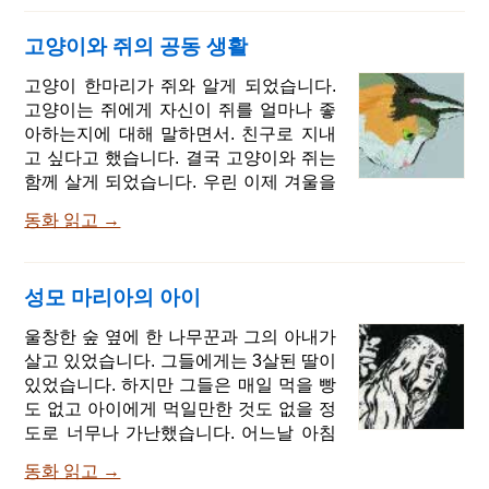
얼굴에 감탄할 정도였지요. 성 근처에는
울창한 숲이 있었는데 그 숲 속의 한 늙은
고양이와 쥐의 공동 생활
나무 아래에 깊은 연못이 있었습니다. 무
더운 날이면 막내 공주는 자주 그 숲으로
고양이 한마리가 쥐와 알게 되었습니다.
가 연못가에서 놀았지요. 공주는 연못가
고양이는 쥐에게 자신이 쥐를 얼마나 좋
에 앉아서 황금공을 던졌다가 두 손으로
아하는지에 대해 말하면서. 친구로 지내
받으며 노는 것을 가장 좋아했습니다. 어
고 싶다고 했습니다. 결국 고양이와 쥐는
느 날 공주는 황금공을 가지고 놀다가 그
함께 살게 되었습니다. 우린 이제 겨울을
만 공을 땅에 떨어뜨렸습니다. 공은 연못
지낼 준비를 해야 해. 안그럼 겨울에 얼어
속으로 빠졌고 공주는 두 눈으로 공을 쫓
동화 읽고 →
죽을거야. 고양이가 말했습니다. 너 말이
았지만 공은 순식간에 그림자조차 보이
야, 어디도 가면 안 돼. 난 니가 쥐덫에 걸
지 않게 되었습니다. 연못이 너무 깊어서
릴까봐 걱정 되거든. 둘은 이야기 끝에 쥐
보이지 않았던 거지요. 공주는 울기 시작
성모 마리아의 아이
가 고양이의 의견을 받아들여서 그들은
했습니다. 공주의 울음소리가 커질수록
버터 한 단지를 샀습니다. 그러나 그들은
울창한 숲 옆에 한 나무꾼과 그의 아내가
슬픔은 더해만 갔습니다. 바로 그때 울고
버터를 어디에 둬야할지 몰랐습니다. 이
살고 있었습니다. 그들에게는 3살된 딸이
있던 공주의 귀에 어떤 소
리 저리 생각한 끝에 고양이가 말했습니
있었습니다. 하지만 그들은 매일 먹을 빵
다. 내 생각에 이 버터를 교회 안에 두는
도 없고 아이에게 먹일만한 것도 없을 정
게 좋을 거 같아. 그럼 아무도 훔쳐가지
도로 너무나 가난했습니다. 어느날 아침
못 할테니까. 우리 버터를 제단 아래에 숨
나무꾼은 수심이 가득한 얼굴로 숲속에
겨두고 부득이한 상황이 아니면 절대 손
동화 읽고 →
땔감을 장만하러 갔습니다. 그런데 그의