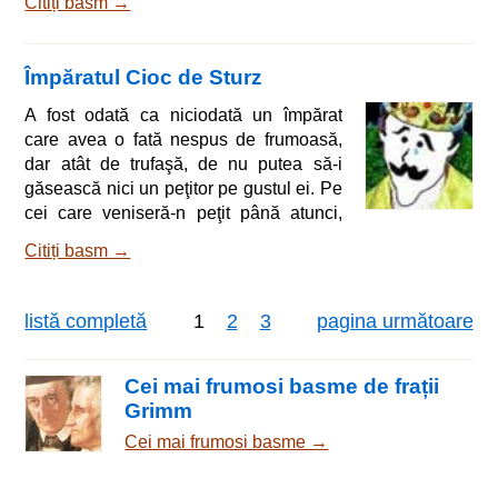
Citiți basm →
un copil! Dar coconul cel mult dorit se
lăsa aşteptat de multă vreme… Şi iată
că-ntr-un sfârşit, pe când împărăteasa
Împăratul Cioc de Sturz
se scălda în apa unui râu, o broască
sări din unde pe prundişul malului şi-i
A fost odată ca niciodată un împărat
grăi astfel: - Află, Măria ta, că-ţi va fi
care avea o fată nespus de frumoasă,
îndeplinită dorinţa; căc
dar atât de trufaşă, de nu putea să-i
găsească nici un peţitor pe gustul ei. Pe
cei care veniseră-n peţit până atunci,
fata reuşise să-i facă să-şi ia tălpăşiţa.
Citiți basm →
Ba îi mai şi batjocorise pe deasupra!
Dar iată că într-o bună zi, împăratul
dădu un bal mare, la care-i pofti pe toţi
listă completă
1
2
3
pagina următoare
flăcăii dornici de însurătoare. Şi de cum
se înfăţişară aceştia, veniţi din toate
părţile lumii, împăratul îi şi orândui după
Cei mai frumosi basme de frații
rang şi stare: în fr
Grimm
Cei mai frumosi basme →