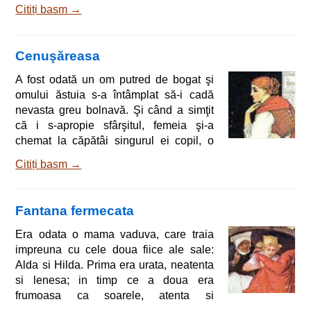
treacă pe stradă o ţărancă, strigând cât
Citiți basm →
o ţinea gura: - Magiun! Magiun bun de
vânzare! Magiun! Hai la magiun!
Cuvintele femeii îi plăcură croitoraşului
Cenuşăreasa
şi, scoţându-şi căpăţâna pe fereastră, îi
zise: - Ia vino sus la mine, mătuşică
A fost odată un om putred de bogat şi
dragă! Presimt c-o să-ţi desfaci repede
omului ăstuia s-a întâmplat să-i cadă
toată marfa… Femeia urcă anevoi
nevasta greu bolnavă. Şi când a simţit
că i s-apropie sfârşitul, femeia şi-a
chemat la căpătâi singurul ei copil, o
fetiţă, şi i-a spus: - Draga mamei, orice ţi
Citiți basm →
s-ar întâmpla, cată să fii întotdeauna
bună şi cu sufletul neîntinat. Acestea
zicând, femeia îşi mai privi o dată copila
Fantana fermecata
şi închise ochii pentru vecie. Fetiţa se
ducea în fiecare zi la cimitir şi plângea
Era odata o mama vaduva, care traia
amar la mormântul maică-sii. Când veni
impreuna cu cele doua fiice ale sale:
iarna, zăpada se aşt
Alda si Hilda. Prima era urata, neatenta
si lenesa; in timp ce a doua era
frumoasa ca soarele, atenta si
muncitoare. Mama o prefera pe prima