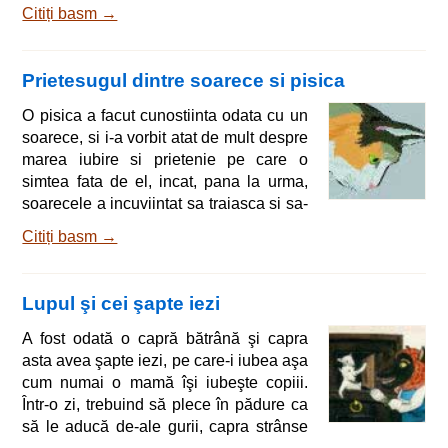
in loc, uitandu-se la dansa si
Citiți basm →
minunandu-se de atata frumusete. La o
mica departare de palatul imparatesc se
intindea o padure adanca si
Prietesugul dintre soarece si pisica
intunecoasa, iar in padure, la umbra
unui tei batran, se putea vedea o
O pisica a facut cunostiinta odata cu un
fantana. in zilele cu prea mare zaduf,
soarece, si i-a vorbit atat de mult despre
cea mai mica dintre fetele imparatului se
marea iubire si prietenie pe care o
ducea in padure
simtea fata de el, incat, pana la urma,
soarecele a incuviintat sa traiasca si sa-
si tina gospodaria impreuna. Trebuie sa
Citiți basm →
ne facem provizii pentru iarna, sau vom
muri de foame, a zis pisica, iar tu, mic
soarece, nu poti sa te aventurezi
Lupul şi cei şapte iezi
oriunde, caci poti fi lesne prins intr-o
capcana odata si-odata. Acest bun sfat
A fost odată o capră bătrână şi capra
a fost urmat de indata, si cei doi au
asta avea şapte iezi, pe care-i iubea aşa
cumparat un borcan cu unt
cum numai o mamă îşi iubeşte copiii.
Într-o zi, trebuind să plece în pădure ca
să le aducă de-ale gurii, capra strânse
în jurul ei pe cei şapte iezi şi le grăi