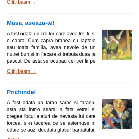
Citiți basm →
esti femeie. Veni in acele zile un strain,
numit Ion, care ii ceru mana cu conditia
ca fata sa fie desteapta. - Cred si eu!
Masa, aseaza-te!
exclama tatal. Are o minte limpede cum
nu gasesti la multe. Dupa ce luara
A fost odata un croitor care avea trei fii si
masa, mama spuse: - Elisa, coboara in
o capra. Cum capra hranea cu laptele
pivnita si adu niste bere. Elisa ce
sau toata familia, avea nevoie de un
nutret bun si in fiecare zi trebuia dusa la
pascut. De asta se ocupau cei trei fii pe
rand. Intr-o zi, fiul cel mare o duse la
Citiți basm →
cimitir, unde iarba era foarte deasa si o
lasa sa manance si sa umble in largul
ei. Seara, cand urmau sa se intoarca, o
Prichindel
intreba: - Esti satula? Atunci, sa ne
intoarcem acasa! Si o lasa in staul,
A fost odata un taran sarac si taranul
legata. Cand veni tatal si intreba capra
asta sta intr-o seara in fata vetrei si
daca ii era foame
dregea focul alaturi de nevasta lui care
torcea. si-n tacerea ce se asternuse in
odaie se auzi deodata glasul barbatului:
- Ce rau e ca n-avem si noi copii! Casa