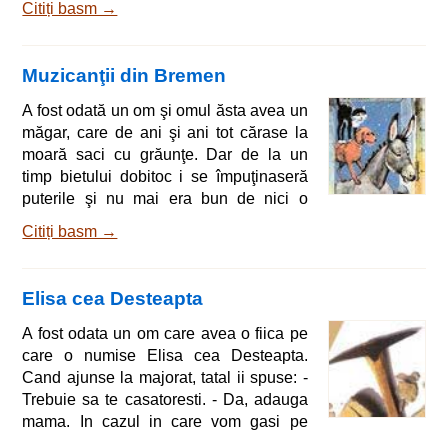
Citiți basm →
bine fetiţei şi nici nu mai voia să poarte
altceva pe cap, o numiră de atunci
Scufiţa Roşie. Într-o zi, maică-sa îi zise:
Muzicanţii din Bremen
- Scufiţă Roşie, ia bagă-n coşuleţ
bucata asta de cozonac şi sticla asta cu
A fost odată un om şi omul ăsta avea un
vin şi du-le bunicii, că e bolnavă şi
măgar, care de ani şi ani tot cărase la
slăbită şi bunătăţil
moară saci cu grăunţe. Dar de la un
timp bietului dobitoc i se împuţinaseră
puterile şi nu mai era bun de nici o
treabă. De aceea, stăpânul lui se gândi
Citiți basm →
într-una din zile că n-ar mai avea nici un
rost să strice pe el bunătate de nutreţ.
Măgarul pricepu însă că nu-l aşteaptă
Elisa cea Desteapta
vremuri prea bune şi, fără să mai
adaste, îşi luă tălpăşiţa spre oraşul
A fost odata un om care avea o fiica pe
Bremen. Nu ştiu de unde-i venise-n
care o numise Elisa cea Desteapta.
gând că acolo s-ar putea face muzicant
Cand ajunse la majorat, tatal ii spuse: -
Trebuie sa te casatoresti. - Da, adauga
mama. In cazul in care vom gasi pe
cineva care sa te iubeasca pentru ca