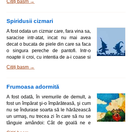
Citiți basm →
noastra e atat de pustie si de trista, pe
cata vreme in casele altora e numai
forfota si veselie... - Asta asa-i, raspunse
Spiridusii cizmari
femeia, oftand. De-am avea macar unul
singur si chiar de-ar fi micut cat degetul
A fost odata un cizmar care, fara vina sa,
cel mare de la mana si inca as fi
saracise intr-atat, incat nu mai avea
multumita si l-as iub
decat o bucata de piele din care sa faca
o singura pereche de pantofi. Intr-o
noapte ii croi, cu intentia de a-i coase si
termina a doua zi. Si, avand constiinta
Citiți basm →
impacata se aseza in pat linistit si, dupa
ce isi facu rugaciunea, adormi.
Dimineata, odata cu terminarea
Frumoasa adormită
rugaciunilor vru sa inceapa lucrul, cand
vazu pe masa perechea de pantofi
A fost odată, în vremurile de demult, a
complet terminata. Uimit, omul, fara sa
fost un împărat şi-o împărăteasă, şi cum
se gandeasca lua pantofii si ii exami
nu se îndurase soarta să le hărăzească
un urmaş, nu trecea zi în care să nu se
tânguie amândoi: Cât de goală ne e
casa şi ce fericiţi am fi de-am avea şi noi