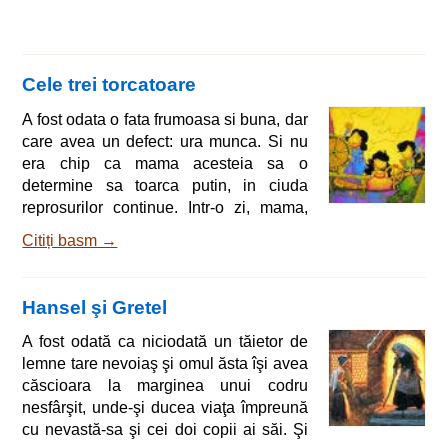
Cele trei torcatoare
A fost odata o fata frumoasa si buna, dar
care avea un defect: ura munca. Si nu
era chip ca mama acesteia sa o
determine sa toarca putin, in ciuda
reprosurilor continue. Intr-o zi, mama,
exasperata de faptul ca nu isi putea
Citiți basm →
convinge fiica sa munceasca, ii trase o
palma, incat aceasta vazu stele verzi in
plina zi. Cum era de asteptat, fata
Hansel şi Gretel
izbucni in plans. In acel moment trecea
pe acolo regina, in caleasca sa regala.
A fost odată ca niciodată un tăietor de
Regina, care era renumita pentru
lemne tare nevoiaş şi omul ăsta îşi avea
bunatatea ei, auzind plansetul fetei,
căscioara la marginea unui codru
porunci
nesfârşit, unde-şi ducea viaţa împreună
cu nevastă-sa şi cei doi copii ai săi. Şi