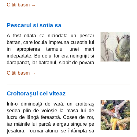
pe băieţel îl chema Hansel, iar pe fetiţă
Citiți basm →
Gretel. De sărmani ce erau, nu prea
aveau cu ce-şi astâmpăra foamea. Şi-
ntr-o bună zi, întâmplându-se să se
Pescarul si sotia sa
abată asupra ţării o mare scumpete, nu
mai fură-n stare să-şi agonisească nici
A fost odata ca niciodata un pescar
măcar pâinea cea zilnică. Seara în pat,
batran, care locuia impreuna cu sotia lui
pe bietul om începeau să-l munceasc
in apropierea tarmului unei mari
indepartate. Bordeiul lor era neingrijit si
darapanat, iar batranul, slabit de povara
anilor, de abia-si mai tinea zilele. Nu
Citiți basm →
mai iesea pe mare, la pescuit, de teama
ca n-ar putea face fata valurilor mai
puternice. Indraznea doar sa se urce in
Croitoraşul cel viteaz
barca lui veche, legata de o radacina
uscativa de pe tarm, de unde isi arunca-
Într-o dimineaţă de vară, un croitoraş
n apa undita. Prindea doar pestisori mai
şedea plin de voioşie la masa lui de
mici, cu care nu prea reus
lucru de lângă fereastră. Cosea de zor,
iar mâinile lui parcă alergau singure pe
ţesătură. Tocmai atunci se întâmplă să