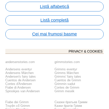
Listă alfabetică
Listă completă
Cei mai frumosi basme
PRIVACY & COOKIES
andersenstories.com
grimmstories.com
Andersens eventyr
Grimms eventyr
Andersens Märchen
Grimms Märchen
Andersen's fairy tales
Grimms' fairy tales
Cuentos de Andersen
Cuentos de Grimm
Contes d'Andersen
Grimmin sadut
Fiabe di Andersen
Contes de Grimm
Sprookjes van Andersen
Grimm mesék
Fiabe dei Grimm
Сказки братьев Гримм
Truyện cổ Grimm
Казки братів Грімм