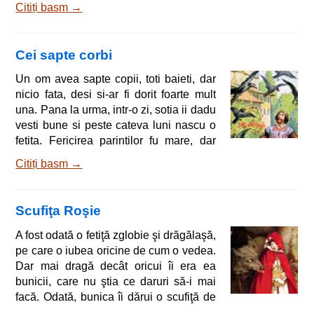
Citiți basm →
fata, iar pe cea de-a doua o insarcina cu
treburile cele mai grele din casa. Intr-o
zi, cand Hilda isi terminase treburile si
Cei sapte corbi
torcea langa fantana, isi intepa degetul
si manji fusul cu sange. Vru sa-l spele,
Un om avea sapte copii, toti baieti, dar
dar fusul ii scapa din maini si cazu in
nicio fata, desi si-ar fi dorit foarte mult
fantana. Fata planse mult si, cand ii
una. Pana la urma, intr-o zi, sotia ii dadu
vesti bune si peste cateva luni nascu o
fetita. Fericirea parintilor fu mare, dar
fata era foarte mica si slaba, asa ca
Citiți basm →
parintii hotarara sa o boteze imediat, de
frica sa nu moara. Tatal il trimise pe unul
dintre baieti la fantana, sa aduca apa
Scufiţa Roşie
pentru botez. Ceilalti au vrut sa-l
insoteasca si intrecandu-se le cazu
A fost odată o fetiţă zglobie şi drăgălaşă,
ulciorul pe fundul fantanii. Nestiind ce
pe care o iubea oricine de cum o vedea.
sa faca, se t
Dar mai dragă decât oricui îi era ea
bunicii, care nu ştia ce daruri să-i mai
facă. Odată, bunica îi dărui o scufiţă de
catifea roşie şi pentru că-i şedea tare