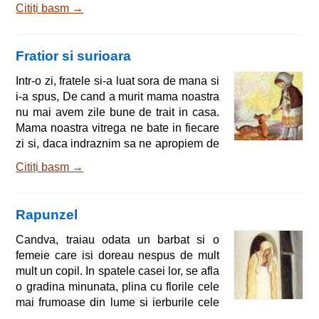
Citiți basm →
astfel: - Dragii mei copilaşi, eu trebuie
să plec în pădure. În lipsa mea, căutaţi
de fiţi cuminţi şi, mai cu seamă, feriţi-vă
Fratior si surioara
de lup. Că de-ar izbuti să intre pacostea
asta de fiară în casă, pe toţi v-ar înghiţi
Intr-o zi, fratele si-a luat sora de mana si
şi n-ar mai rămâne nici măcar un oscior
i-a spus, De cand a murit mama noastra
din voi
nu mai avem zile bune de trait in casa.
Mama noastra vitrega ne bate in fiecare
zi si, daca indraznim sa ne apropiem de
ea, ne alunga de indata afara din casa.
Citiți basm →
Nu avem nimic de mancare decat
farimiturile de paine ramase pe masa.
Pana si cainele nostru se hraneste mai
Rapunzel
bine decat noi, reusind, din cand in
cand, sa fure cate o bucatica buna de
Candva, traiau odata un barbat si o
carne din bucatarie. Daca ar sti buna
femeie care isi doreau nespus de mult
noastra mama cum am ajuns sa traim,
mult un copil. In spatele casei lor, se afla
o gradina minunata, plina cu florile cele
mai frumoase din lume si ierburile cele
mai rare. Gradina imprejmuita de un zid