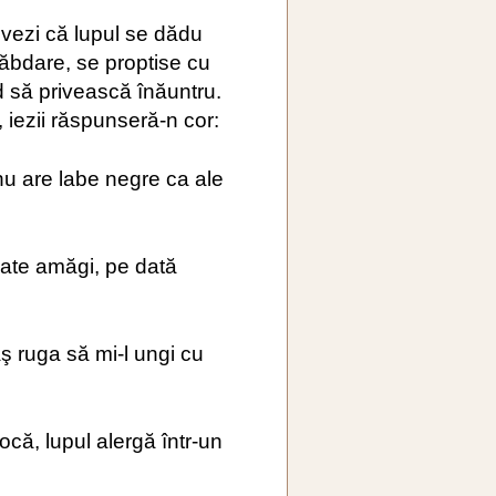
 vezi că lupul se dădu
bdare, se proptise cu
d să privească înăuntru.
, iezii răspunseră-n cor:
u are labe negre ca ale
oate amăgi, pe dată
aş ruga să mi-l ungi cu
ocă, lupul alergă într-un