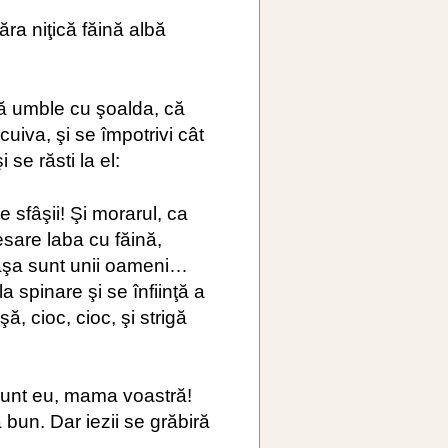
ra niţică făină albă
să umble cu şoalda, că
uiva, şi se împotrivi cât
i se răsti la el:
e sfâşii! Şi morarul, ca
esare laba cu făină,
 aşa sunt unii oameni…
a spinare şi se înfiinţă a
ă, cioc, cioc, şi strigă
 sunt eu, mama voastră!
bun. Dar iezii se grăbiră