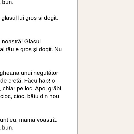
a bun.
glasul lui gros şi dogit,
 noastră! Glasul
al tău e gros şi dogit. Nu
dugheana unui neguţător
de cretă. Făcu hap! o
, chiar pe loc. Apoi grăbi
 cioc, cioc, bătu din nou
 sunt eu, mama voastră.
a bun.