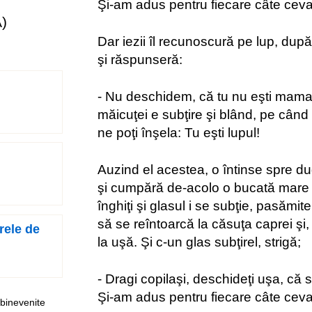
Şi-am adus pentru fiecare câte cev
)
Dar iezii îl recunoscură pe lup, după 
şi răspunseră:
- Nu deschidem, că tu nu eşti mama
măicuţei e subţire şi blând, pe când 
ne poţi înşela: Tu eşti lupul!
Auzind el acestea, o întinse spre 
şi cumpără de-acolo o bucată mare 
înghiţi şi glasul i se subţie, pasămite
să se reîntoarcă la căsuţa caprei şi,
rele de
la uşă. Şi c-un glas subţirel, strigă;
- Dragi copilaşi, deschideţi uşa, că
Şi-am adus pentru fiecare câte cev
 binevenite