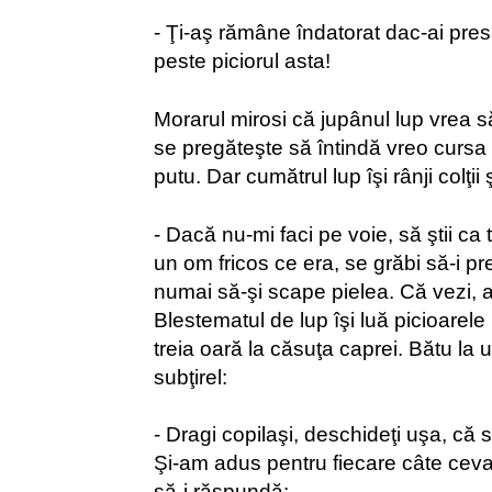
- Ţi-aş rămâne îndatorat dac-ai presă
peste piciorul asta!
Morarul mirosi că jupânul lup vrea 
se pregăteşte să întindă vreo cursa c
putu. Dar cumătrul lup îşi rânji colţii ş
- Dacă nu-mi faci pe voie, să ştii ca t
un om fricos ce era, se grăbi să-i pr
numai să-şi scape pielea. Că vezi,
Blestematul de lup îşi luă picioarele l
treia oară la căsuţa caprei. Bătu la uş
subţirel:
- Dragi copilaşi, deschideţi uşa, că
Şi-am adus pentru fiecare câte ceva 
să-i răspundă: