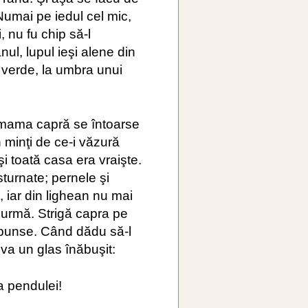
Numai pe iedul cel mic,
 nu fu chip să-l
ul, lupul ieşi alene din
 verde, la umbra unui
i mama capră se întoarse
 minţi de ce-i văzură
i toată casa era vraişte.
turnate; pernele şi
iar din lighean nu mai
i urmă. Strigă capra pe
spunse. Când dădu să-l
eva un glas înăbuşit:
ia pendulei!