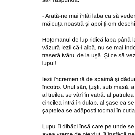
- Arată-ne mai întâi laba ca să vede
măicuţa noastră şi apoi ţi-om desch
Hoţomanul de lup ridică laba până la
văzură iezii că-i albă, nu se mai îndoi
traseră ivărul de la uşă. Şi ce să vezi
lupul!
Iezii încremeniră de spaimă şi dăd
încotro. Unul sări, ţuşti, sub masă, al
al treilea se vârî în vatră, al patrulea
cincilea intră în dulap, al şaselea se 
şaptelea se adăposti tocmai în cutia
Lupul îi dibăci însă care pe unde s
avea vreme de pierdut, îi înşfăcă pe