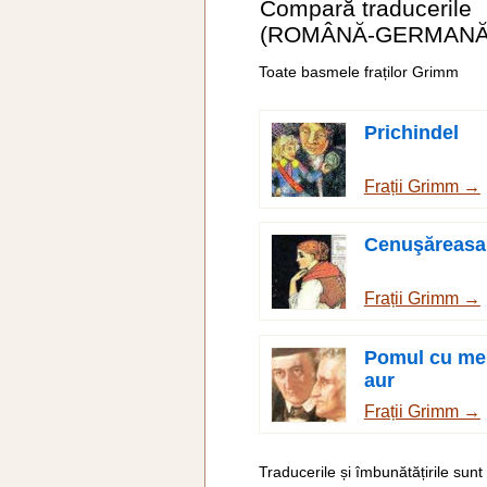
Compară traducerile
(ROMÂNĂ-GERMANĂ
Toate basmele fraților Grimm
Prichindel
Frații Grimm →
Cenuşăreasa
Frații Grimm →
Pomul cu me
aur
Frații Grimm →
Traducerile și îmbunătățirile sunt