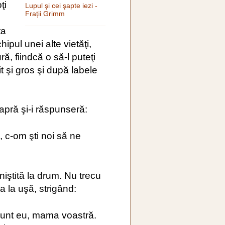
ţi
Lupul şi cei şapte iezi -
Frații Grimm
ta
ipul unei alte vietăţi,
ă, fiindcă o să-l puteţi
t şi gros şi după labele
apră şi-i răspunseră:
, c-om şti noi să ne
niştită la drum. Nu trecu
 la uşă, strigând:
 sunt eu, mama voastră.