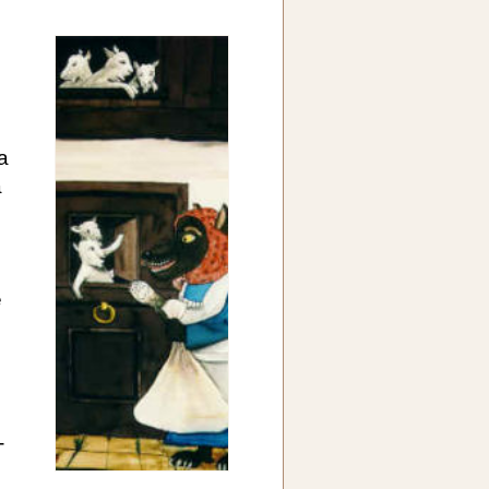
a
a
e
-