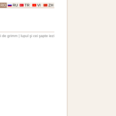
RO
RU
TR
VI
ZH
i de grimm
|
lupul şi cei şapte iezi