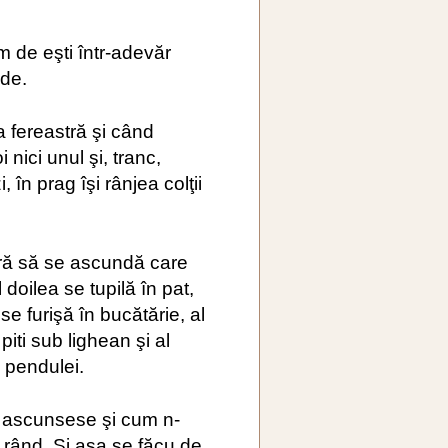
m de eşti într-adevăr
ide.
 fereastră şi când
 nici unul şi, tranc,
, în prag îşi rânjea colţii
ură să se ascundă care
 doilea se tupilă în pat,
 se furişă în bucătărie, al
piti sub lighean şi al
 pendulei.
e ascunsese şi cum n-
 rând. Şi aşa se făcu de