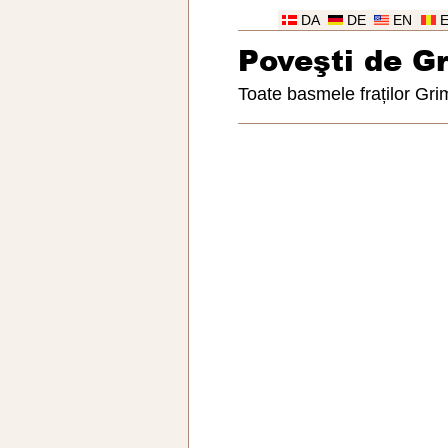
DA
DE
EN
Poveşti de G
Toate basmele fraților Gr