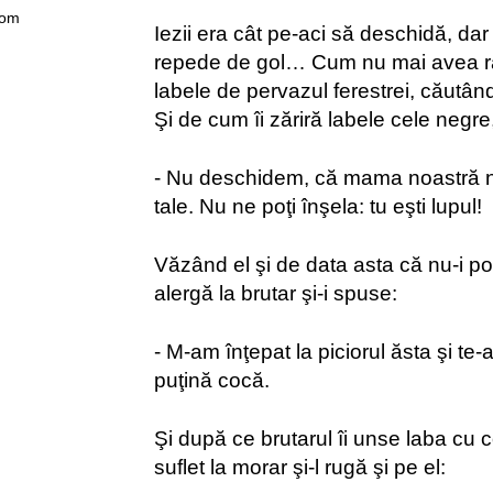
com
Iezii era cât pe-aci să deschidă, dar
repede de gol… Cum nu mai avea ră
labele de pervazul ferestrei, căutân
Şi de cum îi zăriră labele cele negre
- Nu deschidem, că mama noastră n
tale. Nu ne poţi înşela: tu eşti lupul!
Văzând el şi de data asta că nu-i p
alergă la brutar şi-i spuse:
- M-am înţepat la piciorul ăsta şi te-
puţină cocă.
Şi după ce brutarul îi unse laba cu c
suflet la morar şi-l rugă şi pe el: