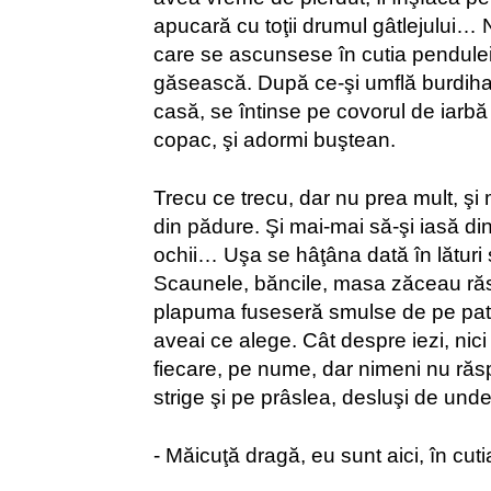
apucară cu toţii drumul gâtlejului… 
care se ascunsese în cutia pendulei,
găsească. După ce-şi umflă burdihan
casă, se întinse pe covorul de iarbă
copac, şi adormi buştean.
Trecu ce trecu, dar nu prea mult, ş
din pădure. Şi mai-mai să-şi iasă din
ochii… Uşa se hâţâna dată în lături ş
Scaunele, băncile, masa zăceau răs
plapuma fuseseră smulse de pe pat, 
aveai ce alege. Cât despre iezi, nic
fiecare, pe nume, dar nimeni nu ră
strige şi pe prâslea, desluşi de und
- Măicuţă dragă, eu sunt aici, în cut