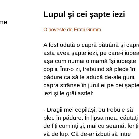
Lupul şi cei şapte iezi
sme
O poveste de Frații Grimm
A fost odată o capră bătrână şi capr
asta avea şapte iezi, pe care-i iube
aşa cum numai o mamă îşi iubeşte
copiii. Într-o zi, trebuind să plece în
pădure ca să le aducă de-ale gurii,
capra strânse în jurul ei pe cei şapt
iezi şi le grăi astfel:
- Dragii mei copilaşi, eu trebuie să
plec în pădure. În lipsa mea, căutaţi
de fiţi cuminţi şi, mai cu seamă, feriţi
vă de lup. Că de-ar izbuti să intre