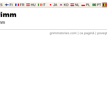
ES
FI
FR
HU
IT
JA
KO
NL
PL
PT
rimm
imm
grimmstories.com
|
ca pagină
|
poveşt