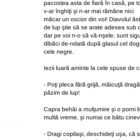
pacostea asta de fiară în casă, pe to
v-ar înghiţi şi n-ar mai rămâne nici
măcar un oscior din voi! Diavolul ăs
de lup ştie să se arate adesea sub ch
dar pe voi n-o să vă-nşele, sunt sigur
dibăci de-ndată după glasul cel dogi
cele negre.
Iezii luară aminte la cele spuse de c
- Poţi pleca fără grijă, măicuţă dragă
păzim de lup!
Capra behăi a mulţumire şi o porni li
multă vreme, şi numai ce bătu cineva
- Dragi copilaşi, deschideţi uşa, că