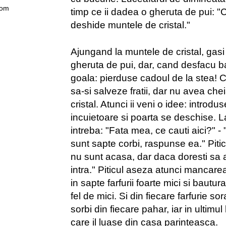
com
timp ce ii dadea o gheruta de pui: "
deshide muntele de cristal."
Ajungand la muntele de cristal, gasi
gheruta de pui, dar, cand desfacu ba
goala: pierduse cadoul de la stea! 
sa-si salveze fratii, dar nu avea ch
cristal. Atunci ii veni o idee: introdu
incuietoare si poarta se deschise. La 
intreba: "Fata mea, ce cauti aici?" - "
sunt sapte corbi, raspunse ea." Piti
nu sunt acasa, dar daca doresti sa a
intra." Piticul aseza atunci mancare
in sapte farfurii foarte mici si bautur
fel de mici. Si din fiecare farfurie so
sorbi din fiecare pahar, iar in ultimu
care il luase din casa parinteasca.