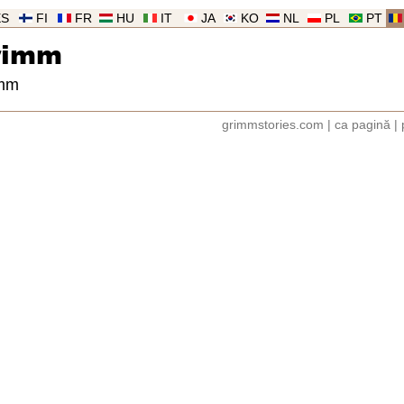
ES
FI
FR
HU
IT
JA
KO
NL
PL
PT
rimm
imm
grimmstories.com
|
ca pagină
|