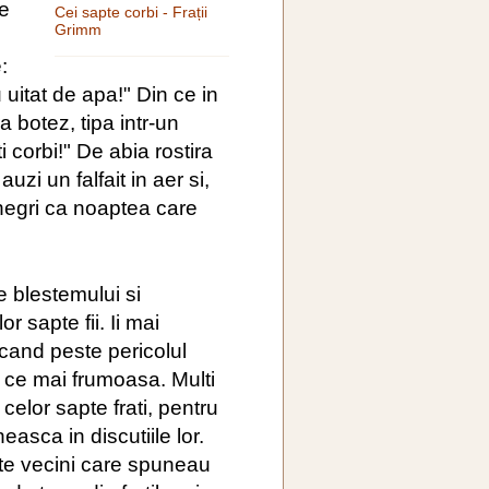
se
Cei sapte corbi - Frații
Grimm
:
u uitat de apa!" Din ce in
ra botez, tipa intr-un
i corbi!" De abia rostira
uzi un falfait in aer si,
 negri ca noaptea care
e blestemului si
r sapte fii. Ii mai
ecand peste pericolul
n ce mai frumoasa. Multi
celor sapte frati, pentru
easca in discutiile lor.
ste vecini care spuneau