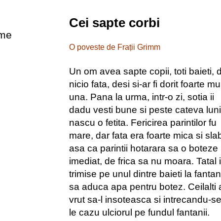
Cei sapte corbi
sme
O poveste de Frații Grimm
Un om avea sapte copii, toti baieti, 
nicio fata, desi si-ar fi dorit foarte mu
una. Pana la urma, intr-o zi, sotia ii
dadu vesti bune si peste cateva luni
nascu o fetita. Fericirea parintilor fu
mare, dar fata era foarte mica si sla
asa ca parintii hotarara sa o boteze
imediat, de frica sa nu moara. Tatal i
trimise pe unul dintre baieti la fanta
sa aduca apa pentru botez. Ceilalti 
vrut sa-l insoteasca si intrecandu-s
le cazu ulciorul pe fundul fantanii.