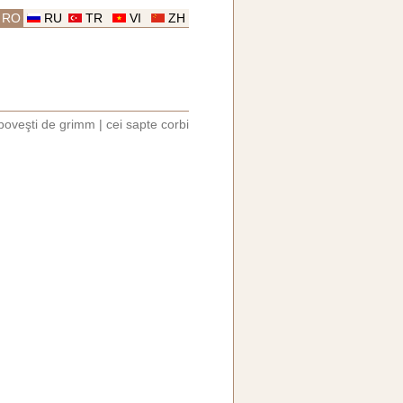
RO
RU
TR
VI
ZH
poveşti de grimm
|
cei sapte corbi