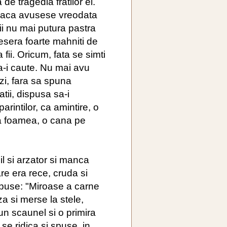
de tragedia fratilor ei.
ii daca avusese vreodata
tii nu mai putura pastra
sesera foarte mahniti de
 fii. Oricum, fata se simti
sa-i caute. Nu mai avu
 zi, fara sa spuna
tii, dispusa sa-i
arintilor, ca amintire, o
a foamea, o cana pe
il si arzator si manca
are era rece, cruda si
spuse: "Miroase a carne
a si merse la stele,
un scaunel si o primira
se ridica si spuse, in