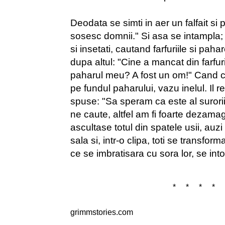
Deodata se simti in aer un falfait si 
sosesc domnii." Si asa se intampla; c
si insetati, cautand farfuriile si pah
dupa altul: "Cine a mancat din farfu
paharul meu? A fost un om!" Cand ce
pe fundul paharului, vazu inelul. Il 
spuse: "Sa speram ca este al surorii
ne caute, altfel am fi foarte dezamag
ascultase totul din spatele usii, auzi
sala si, intr-o clipa, toti se transfo
ce se imbratisara cu sora lor, se into
* * * * 
grimmstories.com