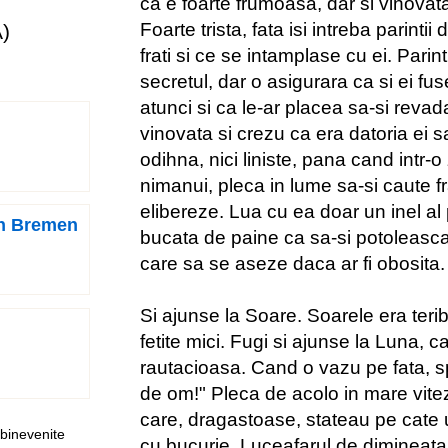
ca e foarte frumoasa, dar si vinovata 
Foarte trista, fata isi intreba parint
)
frati si ce se intamplase cu ei. Parin
secretul, dar o asigurara ca si ei fu
atunci si ca le-ar placea sa-si revada
vinovata si crezu ca era datoria ei 
odihna, nici liniste, pana cand intr-o
nimanui, pleca in lume sa-si caute fra
elibereze. Lua cu ea doar un inel al p
in Bremen
bucata de paine ca sa-si potoleasc
care sa se aseze daca ar fi obosita.
Si ajunse la Soare. Soarele era terib
fetite mici. Fugi si ajunse la Luna, c
rautacioasa. Cand o vazu pe fata, 
de om!" Pleca de acolo in mare vitez
care, dragastoase, stateau pe cate 
 binevenite
cu bucurie. Luceafarul de dimineata 