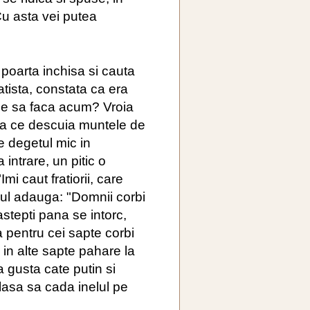
Cu asta vei putea
 poarta inchisa si cauta
tista, constata ca era
Ce sa faca acum? Vroia
eia ce descuia muntele de
se degetul mic in
intrare, un pitic o
Imi caut fratiorii, care
cul adauga: "Domnii corbi
stepti pana se intorc,
a pentru cei sapte corbi
a in alte sapte pahare la
ra gusta cate putin si
l lasa sa cada inelul pe