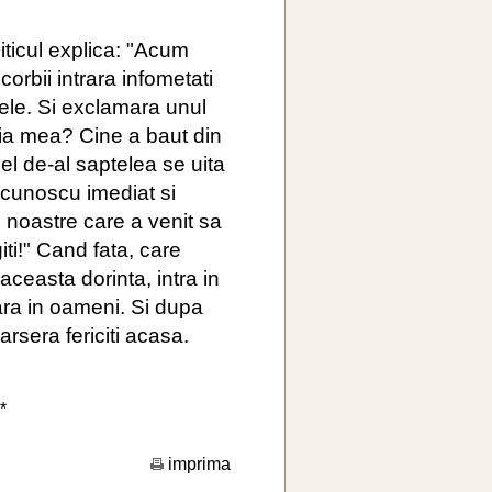
piticul explica: "Acum
orbii intrara infometati
arele. Si exclamara unul
ria mea? Cine a baut din
l de-al saptelea se uita
recunoscu imediat si
 noastre care a venit sa
iti!" Cand fata, care
 aceasta dorinta, intra in
rmara in oameni. Si dupa
arsera fericiti acasa.
*
imprima