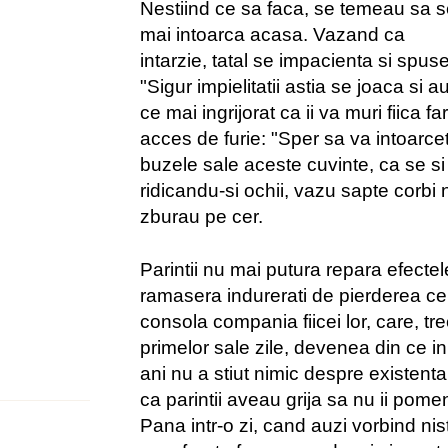
Nestiind ce sa faca, se temeau sa 
mai intoarca acasa. Vazand ca
intarzie, tatal se impacienta si spuse
"Sigur impielitatii astia se joaca si a
ce mai ingrijorat ca ii va muri fiica fa
acces de furie: "Sper sa va intoarcet
buzele sale aceste cuvinte, ca se si a
ridicandu-si ochii, vazu sapte corbi
zburau pe cer.
Parintii nu mai putura repara efectel
ramasera indurerati de pierderea celo
consola compania fiicei lor, care, tr
primelor sale zile, devenea din ce i
ani nu a stiut nimic despre existenta 
ca parintii aveau grija sa nu ii pomen
Pana intr-o zi, cand auzi vorbind ni