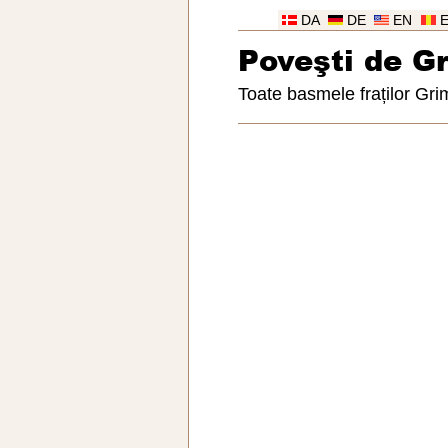
DA
DE
EN
Poveşti de G
Toate basmele fraților Gr