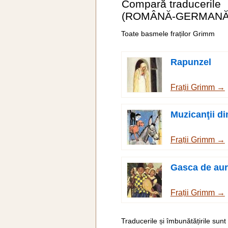
Compară traducerile
(ROMÂNĂ-GERMANĂ
Toate basmele fraților Grimm
Rapunzel
Frații Grimm →
Muzicanţii d
Frații Grimm →
Gasca de aur
Frații Grimm →
Traducerile și îmbunătățirile sunt