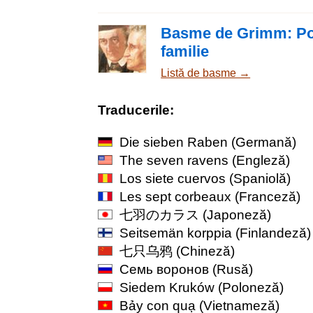
Basme de Grimm: Pove
familie
Listă de basme →
Traducerile:
Die sieben Raben
(Germană)
The seven ravens
(Engleză)
Los siete cuervos
(Spaniolă)
Les sept corbeaux
(Franceză)
七羽のカラス
(Japoneză)
Seitsemän korppia
(Finlandeză)
七只乌鸦
(Chineză)
Семь воронов
(Rusă)
Siedem Kruków
(Poloneză)
Bảy con quạ
(Vietnameză)