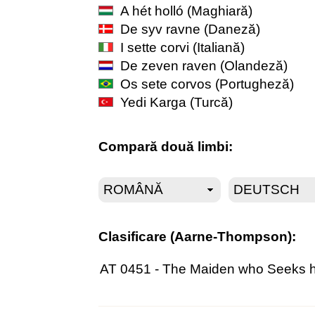
A hét holló
(Maghiară)
De syv ravne
(Daneză)
I sette corvi
(Italiană)
De zeven raven
(Olandeză)
Os sete corvos
(Portugheză)
Yedi Karga
(Turcă)
Compară două limbi:
Clasificare (Aarne-Thompson):
AT 0451 - The Maiden who Seeks h