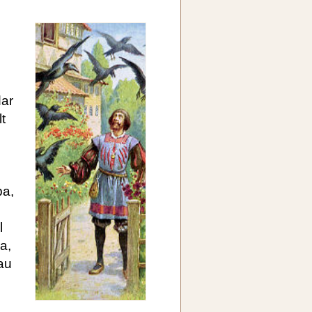
dar
lt
ba,
l
na,
au
e