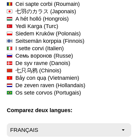
Cei sapte corbi
(Roumain)
七羽のカラス
(Japonais)
A hét holló
(Hongrois)
Yedi Karga
(Turc)
Siedem Kruków
(Polonais)
Seitsemän korppia
(Finnois)
I sette corvi
(Italien)
Семь воронов
(Russe)
De syv ravne
(Danois)
七只乌鸦
(Chinois)
Bảy con quạ
(Vietnamien)
De zeven raven
(Hollandais)
Os sete corvos
(Portugais)
Comparez deux langues: