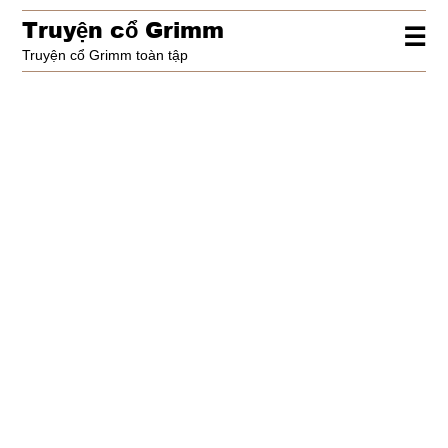
Truy
ệ
n c
ổ
Grimm
☰
Truyện cổ Grimm toàn tập