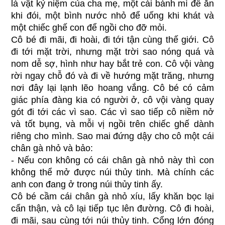
là vật kỷ niệm của cha mẹ, một cái bánh mì để ăn
khi đói, một bình nước nhỏ để uống khi khát và
một chiếc ghế con để ngồi cho đỡ mỏi.
Cô bé đi mãi, đi hoài, đi tới tận cùng thế giới. Cô
đi tới mặt trời, nhưng mặt trời sao nóng quá và
nom dễ sợ, hình như hay bắt trẻ con. Cô vội vàng
rời ngay chỗ đó và đi về hướng mặt trăng, nhưng
nơi đây lại lạnh lẽo hoang vắng. Cô bé có cảm
giác phía đàng kia có người ở, cô vội vàng quay
gót đi tới các vì sao. Các vì sao tiếp cô niềm nở
và tốt bụng, và mỗi vị ngồi trên chiếc ghế dành
riêng cho mình. Sao mai đứng dậy cho cô một cái
chân gà nhỏ và bảo:
- Nếu con không có cái chân gà nhỏ này thì con
không thể mở được núi thủy tinh. Mà chính các
anh con đang ở trong núi thủy tinh ấy.
Cô bé cầm cái chân gà nhỏ xíu, lấy khăn bọc lại
cẩn thận, và cô lại tiếp tục lên đường. Cô đi hoài,
đi mãi, sau cùng tới núi thủy tinh. Cổng lớn đóng