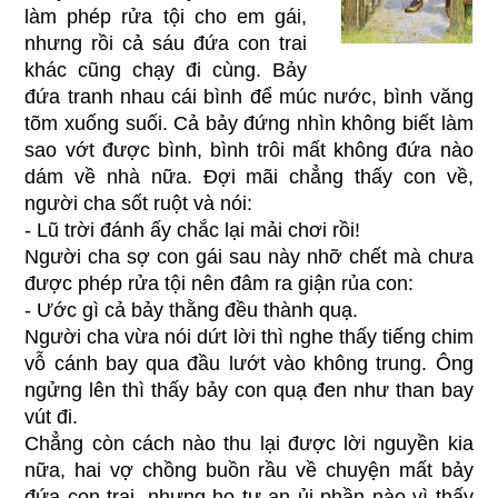
làm phép rửa tội cho em gái,
nhưng rồi cả sáu đứa con trai
khác cũng chạy đi cùng. Bảy
đứa tranh nhau cái bình để múc nước, bình văng
tõm xuống suối. Cả bảy đứng nhìn không biết làm
sao vớt được bình, bình trôi mất không đứa nào
dám về nhà nữa. Đợi mãi chẳng thấy con về,
người cha sốt ruột và nói:
- Lũ trời đánh ấy chắc lại mải chơi rồi!
Người cha sợ con gái sau này nhỡ chết mà chưa
được phép rửa tội nên đâm ra giận rủa con:
- Ước gì cả bảy thằng đều thành quạ.
Người cha vừa nói dứt lời thì nghe thấy tiếng chim
vỗ cánh bay qua đầu lướt vào không trung. Ông
ngửng lên thì thấy bảy con quạ đen như than bay
vút đi.
Chẳng còn cách nào thu lại được lời nguyền kia
nữa, hai vợ chồng buồn rầu về chuyện mất bảy
đứa con trai, nhưng họ tự an ủi phần nào vì thấy