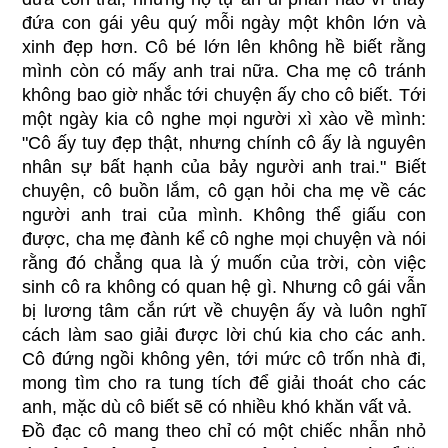
đứa con gái yêu quý mỗi ngày một khôn lớn và
xinh đẹp hơn. Cô bé lớn lên không hề biết rằng
mình còn có mấy anh trai nữa. Cha mẹ cô tránh
không bao giờ nhắc tới chuyện ấy cho cô biết. Tới
một ngày kia cô nghe mọi người xì xào về mình:
"Cô ấy tuy đẹp thật, nhưng chính cô ấy là nguyên
nhân sự bất hạnh của bảy người anh trai." Biết
chuyện, cô buồn lắm, cô gạn hỏi cha mẹ về các
người anh trai của mình. Không thể giấu con
được, cha mẹ đành kể cô nghe mọi chuyện và nói
rằng đó chẳng qua là ý muốn của trời, còn việc
sinh cô ra không có quan hệ gì. Nhưng cô gái vẫn
bị lương tâm cắn rứt về chuyện ấy và luôn nghĩ
cách làm sao giải được lời chú kia cho các anh.
Cô đứng ngồi không yên, tới mức cô trốn nhà đi,
mong tìm cho ra tung tích để giải thoát cho các
anh, mặc dù cô biết sẽ có nhiều khó khăn vất vả.
Đồ đạc cô mang theo chỉ có một chiếc nhẫn nhỏ