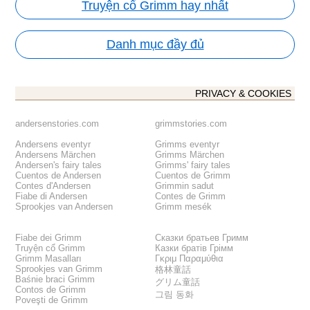
Truyện cổ Grimm hay nhất
Danh mục đầy đủ
PRIVACY & COOKIES
andersenstories.com
grimmstories.com
Andersens eventyr
Grimms eventyr
Andersens Märchen
Grimms Märchen
Andersen's fairy tales
Grimms' fairy tales
Cuentos de Andersen
Cuentos de Grimm
Contes d'Andersen
Grimmin sadut
Fiabe di Andersen
Contes de Grimm
Sprookjes van Andersen
Grimm mesék
Fiabe dei Grimm
Сказки братьев Гримм
Truyện cổ Grimm
Казки братів Грімм
Grimm Masalları
Γκριμ Παραμύθια
Sprookjes van Grimm
格林童話
Baśnie braci Grimm
グリム童話
Contos de Grimm
그림 동화
Poveşti de Grimm