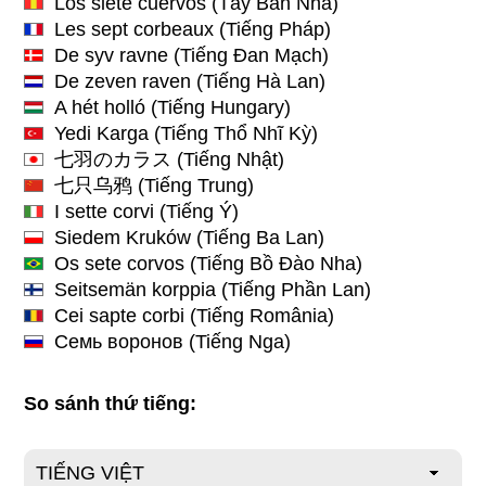
Los siete cuervos
(Tây Ban Nha)
Les sept corbeaux
(Tiếng Pháp)
De syv ravne
(Tiếng Đan Mạch)
De zeven raven
(Tiếng Hà Lan)
A hét holló
(Tiếng Hungary)
Yedi Karga
(Tiếng Thổ Nhĩ Kỳ)
七羽のカラス
(Tiếng Nhật)
七只乌鸦
(Tiếng Trung)
I sette corvi
(Tiếng Ý)
Siedem Kruków
(Tiếng Ba Lan)
Os sete corvos
(Tiếng Bồ Đào Nha)
Seitsemän korppia
(Tiếng Phần Lan)
Cei sapte corbi
(Tiếng România)
Семь воронов
(Tiếng Nga)
So sánh thứ tiếng: