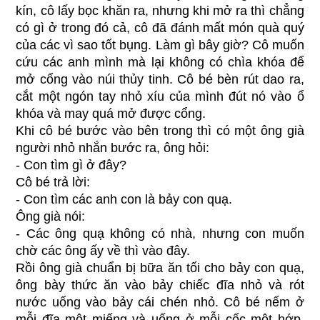
kín, cô lấy bọc khăn ra, nhưng khi mở ra thì chẳng
có gì ở trong đó cả, cô đã đánh mất món quà quý
của các vì sao tốt bụng. Làm gì bây giờ? Cô muốn
cứu các anh mình mà lại không có chìa khóa để
mở cổng vào núi thủy tinh. Cô bé bèn rút dao ra,
cắt một ngón tay nhỏ xíu của mình đút nó vào ổ
khóa và may quá mở được cổng.
Khi cô bé bước vào bên trong thì có một ông già
người nhỏ nhắn bước ra, ông hỏi:
- Con tìm gì ở đây?
Cô bé trả lời:
- Con tìm các anh con là bảy con quạ.
Ông già nói:
- Các ông quạ không có nhà, nhưng con muốn
chờ các ông ấy về thì vào đây.
Rồi ông già chuẩn bị bữa ăn tối cho bảy con quạ,
ông bày thức ăn vào bảy chiếc đĩa nhỏ và rót
nước uống vào bảy cái chén nhỏ. Cô bé nếm ở
mỗi đĩa một miếng và uống ở mỗi cốc một hớp.