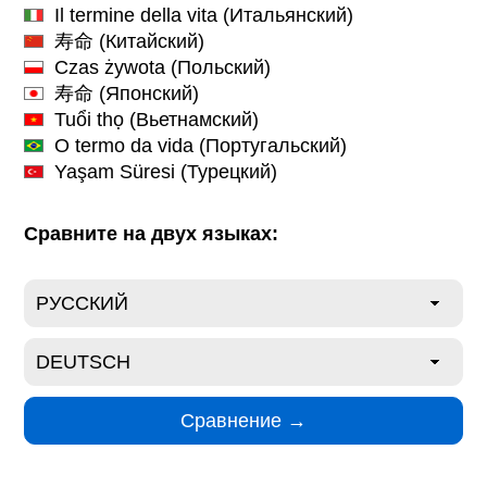
Il termine della vita
(Итальянский)
寿命
(Китайский)
Czas żywota
(Польский)
寿命
(Японский)
Tuổi thọ
(Вьетнамский)
O termo da vida
(Португальский)
Yaşam Süresi
(Турецкий)
Сравните на двух языках: