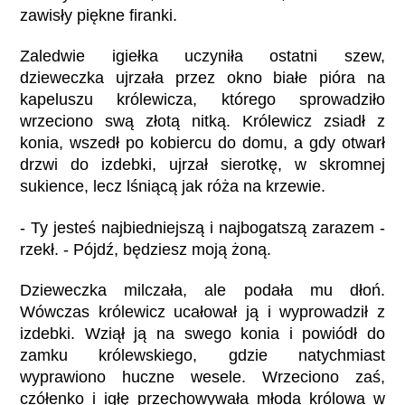
zawisły piękne firanki.
Zaledwie igiełka uczyniła ostatni szew,
dzieweczka ujrzała przez okno białe pióra na
kapeluszu królewicza, którego sprowadziło
wrzeciono swą złotą nitką. Królewicz zsiadł z
konia, wszedł po kobiercu do domu, a gdy otwarł
drzwi do izdebki, ujrzał sierotkę, w skromnej
sukience, lecz lśniącą jak róża na krzewie.
- Ty jesteś najbiedniejszą i najbogatszą zarazem -
rzekł. - Pójdź, będziesz moją żoną.
Dzieweczka milczała, ale podała mu dłoń.
Wówczas królewicz ucałował ją i wyprowadził z
izdebki. Wziął ją na swego konia i powiódł do
zamku królewskiego, gdzie natychmiast
wyprawiono huczne wesele. Wrzeciono zaś,
czółenko i igłę przechowywała młoda królowa w