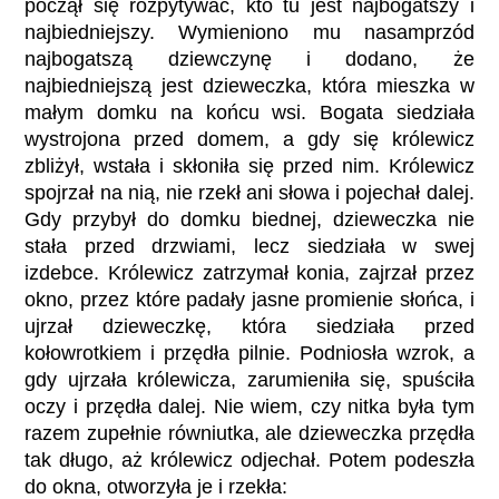
począł się rozpytywać, kto tu jest najbogatszy i
najbiedniejszy. Wymieniono mu nasamprzód
najbogatszą dziewczynę i dodano, że
najbiedniejszą jest dzieweczka, która mieszka w
małym domku na końcu wsi. Bogata siedziała
wystrojona przed domem, a gdy się królewicz
zbliżył, wstała i skłoniła się przed nim. Królewicz
spojrzał na nią, nie rzekł ani słowa i pojechał dalej.
Gdy przybył do domku biednej, dzieweczka nie
stała przed drzwiami, lecz siedziała w swej
izdebce. Królewicz zatrzymał konia, zajrzał przez
okno, przez które padały jasne promienie słońca, i
ujrzał dzieweczkę, która siedziała przed
kołowrotkiem i przędła pilnie. Podniosła wzrok, a
gdy ujrzała królewicza, zarumieniła się, spuściła
oczy i przędła dalej. Nie wiem, czy nitka była tym
razem zupełnie równiutka, ale dzieweczka przędła
tak długo, aż królewicz odjechał. Potem podeszła
do okna, otworzyła je i rzekła: