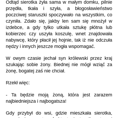
Odtąd sierotka żyła sama w małym domku, pilnie
przędła, tkała i szyła, a błogosławieństwo
poczciwej staruszki spoczywało na wszystkim, co
czyniła. Zdało się, jakby len sam się mnożył w
izdebce, a gdy tylko utkała sztukę płótna lub
kobierzec czy uszyła koszulę, wnet znajdowała
nabywcę, który płacił jej hojnie, tak iż nie odczuła
nędzy i innych jeszcze mogła wspomagać.
W owym czasie jechał syn królewski przez kraj
szukając sobie żony. Biednej nie mógł wziąć za
żonę, bogatej zaś nie chciał.
Rzekł więc:
- Ta będzie moją żoną, która jest zarazem
najbiedniejsza i najbogatsza!
Gdy przybył do wsi, gdzie mieszkała sierotka,