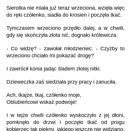
Sierotka nie miała już teraz wrzeciona, wzięła więc
do ręki czółenko, siadła do krosien i poczęła tkać.
Tymczasem wrzeciono przędło dalej, a w chwili,
gdy się skończyła złota nić, dognało królewicza.
- Co widzę? - zawołał młodzieniec. - Czyżby to
wrzeciono chciało mi pokazać drogę?
I zawrócił konia jadąc śladem złotej nitki.
Dzieweczka zaś siedziała przy pracy i zanuciła.
Ach, tkajże, tkaj, czółenko moje,
Oblubieńcowi wskaż podwoje!
I w tejże chwili czółenko wyskoczyło z jej dłoni,
pomknęło do drzwi i poczęło tkać od progu
kobierzec tak piękny, jakiego jeszcze nie widziano.