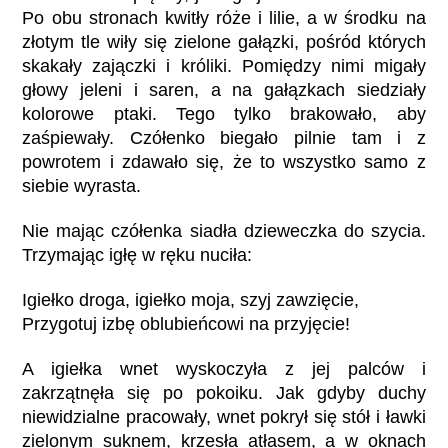
Po obu stronach kwitły róże i lilie, a w środku na
złotym tle wiły się zielone gałązki, pośród których
skakały zajączki i króliki. Pomiędzy nimi migały
głowy jeleni i saren, a na gałązkach siedziały
kolorowe ptaki. Tego tylko brakowało, aby
zaśpiewały. Czółenko biegało pilnie tam i z
powrotem i zdawało się, że to wszystko samo z
siebie wyrasta.
Nie mając czółenka siadła dzieweczka do szycia.
Trzymając igłę w ręku nuciła:
Igiełko droga, igiełko moja, szyj zawzięcie,
Przygotuj izbę oblubieńcowi na przyjęcie!
A igiełka wnet wyskoczyła z jej palców i
zakrzątnęła się po pokoiku. Jak gdyby duchy
niewidzialne pracowały, wnet pokrył się stół i ławki
zielonym suknem, krzesła atłasem, a w oknach