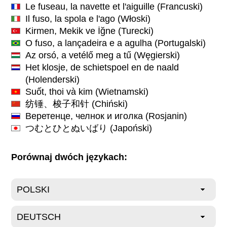
Le fuseau, la navette et l'aiguille
(Francuski)
Il fuso, la spola e l'ago
(Włoski)
Kirmen, Mekik ve İğne
(Turecki)
O fuso, a lançadeira e a agulha
(Portugalski)
Az orsó, a vetélő meg a tű
(Węgierski)
Het klosje, de schietspoel en de naald
(Holenderski)
Suốt, thoi và kim
(Wietnamski)
纺锤、梭子和针
(Chiński)
Веретенце, челнок и иголка
(Rosjanin)
つむとひとぬいばり
(Japoński)
Porównaj dwóch językach: