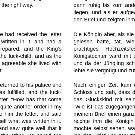
 the right way.
dann ruhig bis zum and
liegen, und als er aufg
den Brief und zeigten ih
 had received the letter
Die Königin aber, als si
written in it, and had a
gelesen hatte, tat, wi
prepared, and the King's
prächtiges Hochzeitsf
he luck-child, and as the
Königstochter ward mit 
agreeable she lived with
und da der Jüngling sch
t.
lebte sie vergnügt und zu
returned to his palace and
Nach einiger Zeit kam 
 fulfilled, and the luck-
Schloss und sah, dass d
ghter. "How has that come
das Glückskind mit sein
 quite another order in my
"Wie ist das zugegangen?
e him the letter, and said
meinem Brief einen ganz 
elf what was written in it.
reichte ihm die Königin
and saw quite well that it
möchte selbst sehen, wa