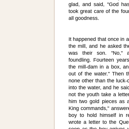
glad, and said, "God ha
took great care of the fo
all goodness.
It happened that once in a
the mill, and he asked the 
was their son. "No," 
foundling. Fourteen year
the mill-dam in a box, an
out of the water." Then 
none other than the luck-
into the water, and he sa
not the youth take a lette
him two gold pieces as a
King commands," answered
boy to hold himself in 
wrote a letter to the Qu
soon as the boy arrives wi