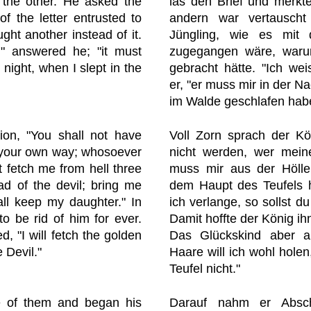
the other. He asked the
las den Brief und merkt
 the letter entrusted to
andern war vertauscht
ht another instead of it.
Jüngling, wie es mit 
," answered he; "it must
zugegangen wäre, waru
night, when I slept in the
gebracht hätte. "Ich wei
er, "er muss mir in der Na
im Walde geschlafen hab
ion, "You shall not have
Voll Zorn sprach der Kön
 your own way; whosoever
nicht werden, wer meine
 fetch me from hell three
muss mir aus der Hölle
ad of the devil; bring me
dem Haupt des Teufels h
ll keep my daughter." In
ich verlange, so sollst d
o be rid of him for ever.
Damit hoffte der König ih
d, "I will fetch the golden
Das Glückskind aber an
e Devil."
Haare will ich wohl holen
Teufel nicht."
e of them and began his
Darauf nahm er Absc