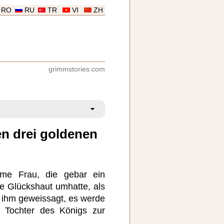
RO
RU
TR
VI
ZH
grimmstories.com
en drei goldenen
me Frau, die gebar ein
ne Glückshaut umhatte, als
 ihm geweissagt, es werde
e Tochter des Königs zur