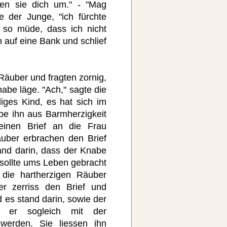
en sie dich um." - "Mag
e der Junge, "ich fürchte
r so müde, dass ich nicht
h auf eine Bank und schlief
äuber und fragten zornig,
abe läge. "Ach," sagte die
diges Kind, es hat sich im
abe ihn aus Barmherzigkeit
einen Brief an die Frau
äuber erbrachen den Brief
and darin, dass der Knabe
 sollte ums Leben gebracht
die hartherzigen Räuber
er zerriss den Brief und
 es stand darin, sowie der
e er sogleich mit der
 werden. Sie liessen ihn