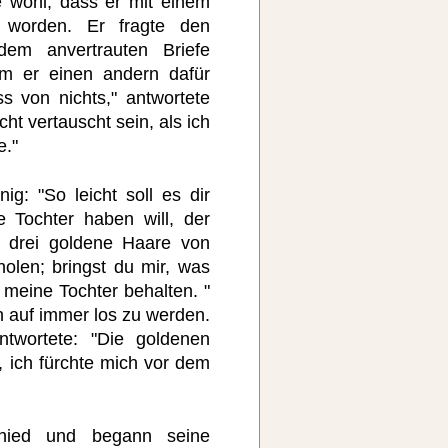
e wohl, dass er mit einem
 worden. Er fragte den
dem anvertrauten Briefe
m er einen andern dafür
ss von nichts," antwortete
cht vertauscht sein, als ich
e."
ig: "So leicht soll es dir
 Tochter haben will, der
 drei goldene Haare von
olen; bringst du mir, was
u meine Tochter behalten. "
n auf immer los zu werden.
twortete: "Die goldenen
, ich fürchte mich vor dem
hied und begann seine