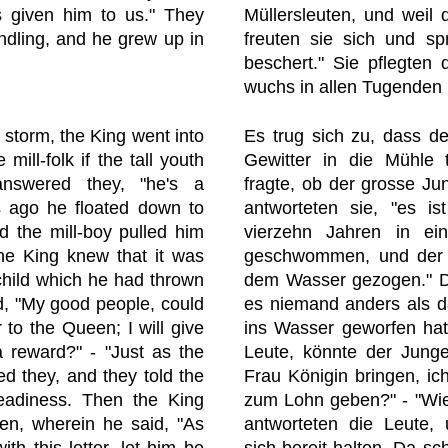
s given him to us." They
Müllersleuten, und weil 
undling, and he grew up in
freuten sie sich und sp
beschert." Sie pflegten 
wuchs in allen Tugenden 
 storm, the King went into
Es trug sich zu, dass d
mill-folk if the tall youth
Gewitter in die Mühle t
answered they, "he's a
fragte, ob der grosse Ju
s ago he floated down to
antworteten sie, "es ist
d the mill-boy pulled him
vierzehn Jahren in ei
the King knew that it was
geschwommen, und der 
child which he had thrown
dem Wasser gezogen." D
id, "My good people, could
es niemand anders als d
r to the Queen; I will give
ins Wasser geworfen hatt
 reward?" - "Just as the
Leute, könnte der Junge
 they, and they told the
Frau Königin bringen, ic
readiness. Then the King
zum Lohn geben?" - "Wie 
een, wherein he said, "As
antworteten die Leute,
th this letter, let him be
sich bereit halten. Da sc