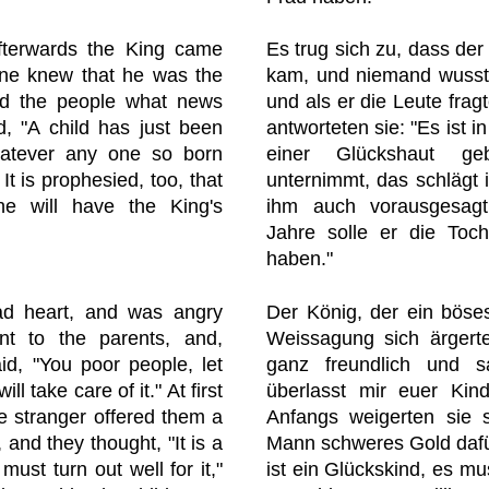
fterwards the King came
Es trug sich zu, dass der
 one knew that he was the
kam, und niemand wusste
d the people what news
und als er die Leute fra
, "A child has just been
antworteten sie: "Es ist i
hatever any one so born
einer Glückshaut g
It is prophesied, too, that
unternimmt, das schlägt 
he will have the King's
ihm auch vorausgesagt
Jahre solle er die Toc
haben."
d heart, and was angry
Der König, der ein böse
nt to the parents, and,
Weissagung sich ärgerte
aid, "You poor people, let
ganz freundlich und s
ll take care of it." At first
überlasst mir euer Kind
e stranger offered them a
Anfangs weigerten sie 
, and they thought, "It is a
Mann schweres Gold dafür
must turn out well for it,"
ist ein Glückskind, es m