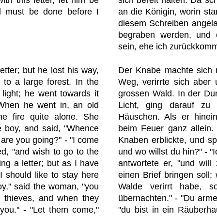
ll must be done before I
an die Königin, worin st
diesem Schreiben angelang
begraben werden, und d
sein, ehe ich zurückkomm
etter; but he lost his way,
Der Knabe machte sich m
to a large forest. In the
Weg, verirrte sich aber
light; he went towards it
grossen Wald. In der Dun
When he went in, an old
Licht, ging darauf zu
e fire quite alone. She
Häuschen. Als er hinein
e boy, and said, "Whence
beim Feuer ganz allein. 
are you going?" - "I come
Knaben erblickte, und s
ed, "and wish to go to the
und wo willst du hin?" - 
g a letter; but as I have
antwortete er, "und will
I should like to stay here
einen Brief bringen soll;
boy," said the woman, "you
Walde verirrt habe, s
 thieves, and when they
übernachten." - "Du arme
 you." - "Let them come,"
"du bist in ein Räuberh