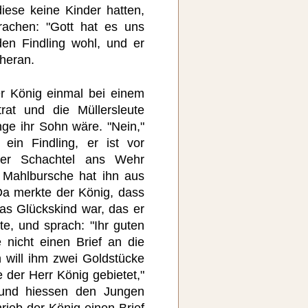
diese keine Kinder hatten,
rachen: "Gott hat es uns
den Findling wohl, und er
heran.
er König einmal bei einem
rat und die Müllersleute
nge ihr Sohn wäre. "Nein,"
 ein Findling, er ist vor
ner Schachtel ans Wehr
Mahlbursche hat ihn aus
a merkte der König, dass
as Glückskind war, das er
e, und sprach: "Ihr guten
 nicht einen Brief an die
h will ihm zwei Goldstücke
der Herr König gebietet,"
 und hiessen den Jungen
hrieb der König einen Brief