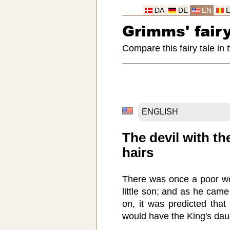
DA
DE
EN
Grimms' fairy
Compare this fairy tale in
The devil with th
hairs
There was once a poor w
little son; and as he came
on, it was predicted that
would have the King's daug