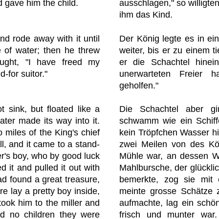
d gave him the child.
ausschlagen," so willigte
ihm das Kind.
nd rode away with it until
Der König legte es in ein
 of water; then he threw
weiter, bis er zu einem 
ought, "I have freed my
er die Schachtel hine
-for suitor."
unerwarteten Freier 
geholfen."
 sink, but floated like a
Die Schachtel aber gi
ater made its way into it.
schwamm wie ein Schiff
o miles of the King's chief
kein Tröpfchen Wasser h
ll, and it came to a stand-
zwei Meilen von des Kö
ller's boy, who by good luck
Mühle war, an dessen We
d it and pulled it out with
Mahlbursche, der glückli
ad found a great treasure,
bemerkte, zog sie mit
e lay a pretty boy inside,
meinte grosse Schätze z
 took him to the miller and
aufmachte, lag ein schö
ad no children they were
frisch und munter war