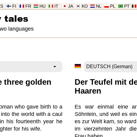
ES
FI
FR
HU
IT
JA
KO
NL
PL
PT
 tales
 two languages
e three golden
Der Teufel mit d
Haaren
oman who gave birth to a
Es war einmal eine ar
 into the world with a caul
Söhnlein, und weil es ei
 in his fourteenth year he
es zur Welt kam, so ward
hter for his wife.
im vierzehnten Jahr di
Frau haben.