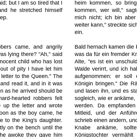
id; but I am so tired that I
heim kommen, so bring
and he stretched himself
kommen, wer will," sagt
eep.
mich nicht; ich bin abe
weiter kann," streckte sic
ein.
bbers came, and angrily
Bald hernach kamen die R
s lying there? "Ah," said
was da für ein fremder Kn
nnocent child who has lost
Alte, "es ist ein unschul
 out of pity I have let him
Walde verirrt, und ich h
 letter to the Queen." The
aufgenommen: er soll 
and read it, and in it was
Königin bringen." Die R
on as he arrived should be
und lasen ihn, und es st
ard-hearted robbers felt
sogleich, wie er ankäme,
re up the letter and wrote
werden. Da empfanden 
 soon as the boy came, he
Mitleid, und der Anführ
e to the King's daughter.
schrieb einen andern, und
tly on the bench until the
Knabe ankäme, sollt
 he awoke they gave him
Königstochter vermählt