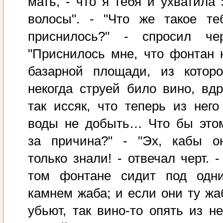
мать, - что я тебя и ухватила 
волосы". - "Что же такое те
приснилось?" - спросил чер
"Приснилось мне, что фонтан 
базарной площади, из которо
некогда струей било вино, вдр
так иссяк, что теперь из него
воды не добыть… Что бы это
за причина?" - "Эх, кабы о
только знали! - отвечал черт. -
том фонтане сидит под одн
камнем жаба; и если они ту жа
убьют, так вино-то опять из не