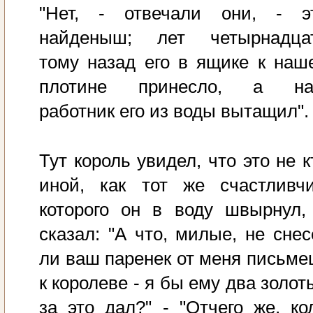
"Нет, - отвечали они, - э
найденыш; лет четырнадца
тому назад его в ящике к наш
плотине принесло, а н
работник его из воды вытащил".
Тут король увидел, что это не к
иной, как тот же счастливчи
которого он в воду швырнул,
сказал: "А что, милые, не снес
ли ваш паренек от меня письме
к королеве - я бы ему два золот
за это дал?" - "Отчего же, ко