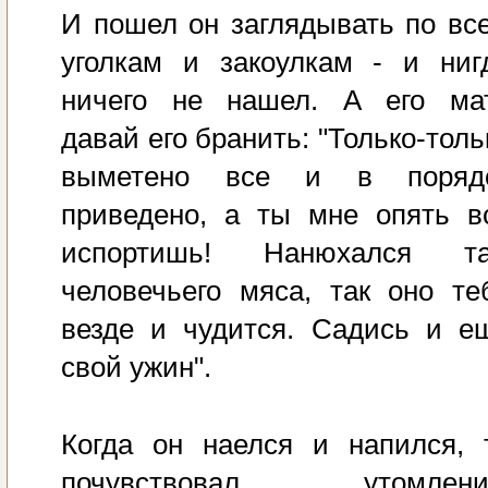
И пошел он заглядывать по вс
уголкам и закоулкам - и ниг
ничего не нашел. А его ма
давай его бранить: "Только-толь
выметено все и в поряд
приведено, а ты мне опять в
испортишь! Нанюхался т
человечьего мяса, так оно те
везде и чудится. Садись и е
свой ужин".
Когда он наелся и напился, 
почувствовал утомлени