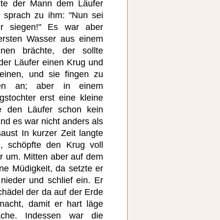
llte der Mann dem Läufer
 sprach zu ihm: "Nun sei
ir siegen!" Es war aber
ersten Wasser aus einem
nen brächte, der sollte
der Läufer einen Krug und
einen, und sie fingen zu
fen an; aber in einem
gstochter erst eine kleine
te den Läufer schon kein
d es war nicht anders als
ust In kurzer Zeit langte
 schöpfte den Krug voll
r um. Mitten aber auf dem
e Müdigkeit, da setzte er
nieder und schlief ein. Er
chädel der da auf der Erde
acht, damit er hart läge
che. Indessen war die