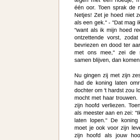
één oor. Toen sprak de m
Netjes! Zet je hoed niet z
als een gek." - "Dat mag i
"want als ik mijn hoed r
ontzettende vorst, zoda
bevriezen en dood ter aar
met ons mee," zei de s
samen blijven, dan komen 
Nu gingen zij met zijn z
had de koning laten omr
dochter om 't hardst zou 
mocht met haar trouwen. 
zijn hoofd verliezen. To
als meester aan en zei: "I
laten lopen." De koning
moet je ook voor zijn lev
zijn hoofd als jouw ho