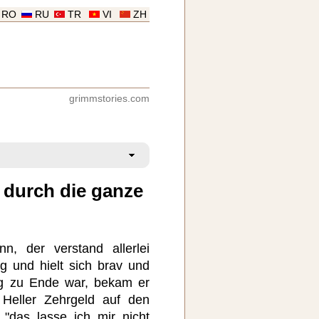
RO
RU
TR
VI
ZH
grimmstories.com
durch die ganze
, der verstand allerlei
g und hielt sich brav und
ieg zu Ende war, bekam er
Heller Zehrgeld auf den
 "das lasse ich mir nicht