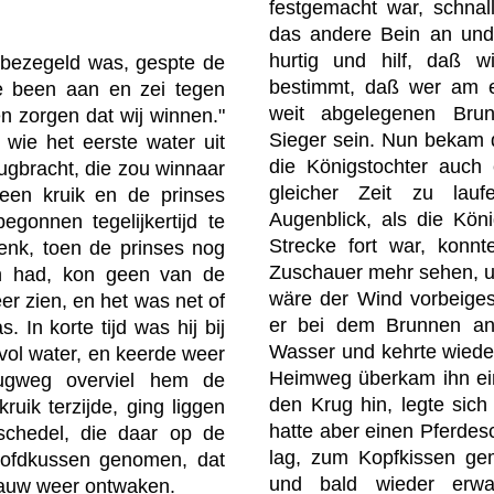
festgemacht war, schna
das andere Bein an und
hurtig und hilf, daß w
 bezegeld was, gespte de
bestimmt, daß wer am 
e been aan en zei tegen
weit abgelegenen Brun
n zorgen dat wij winnen."
Sieger sein. Nun bekam 
 wie het eerste water uit
die Königstochter auch 
ugbracht, die zou winnaar
gleicher Zeit zu lau
 een kruik en de prinses
Augenblick, als die Köni
egonnen tegelijkertijd te
Strecke fort war, konn
enk, toen de prinses nog
Zuschauer mehr sehen, un
n had, kon geen van de
wäre der Wind vorbeigesa
r zien, en het was net of
er bei dem Brunnen an,
 In korte tijd was hij bij
Wasser und kehrte wiede
 vol water, en keerde weer
Heimweg überkam ihn ein
ugweg overviel hem de
den Krug hin, legte sich 
kruik terzijde, ging liggen
hatte aber einen Pferdes
schedel, die daar op de
lag, zum Kopfkissen gem
hoofdkussen genomen, dat
und bald wieder erwa
gauw weer ontwaken.