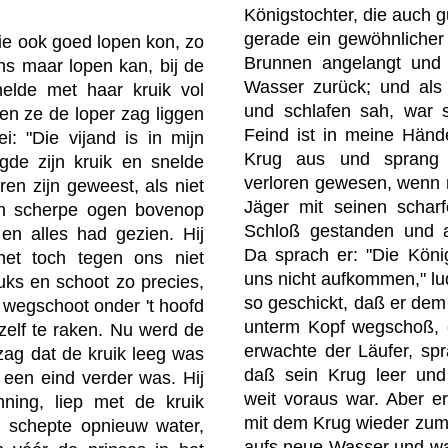
Königstochter, die auch g
gerade ein gewöhnliche
ie ook goed lopen kon, zo
Brunnen angelangt und e
s maar lopen kan, bij de
Wasser zurück; und als 
elde met haar kruik vol
und schlafen sah, war s
en ze de loper zag liggen
Feind ist in meine Händ
i: "Die vijand is in mijn
Krug aus und sprang 
gde zijn kruik en snelde
verloren gewesen, wenn 
ren zijn geweest, als niet
Jäger mit seinen scha
ijn scherpe ogen bovenop
Schloß gestanden und a
en alles had gezien. Hij
Da sprach er: "Die Köni
het toch tegen ons niet
uns nicht aufkommen," l
buks en schoot zo precies,
so geschickt, daß er dem
 wegschoot onder 't hoofd
unterm Kopf wegschoß, 
zelf te raken. Nu werd de
erwachte der Läufer, sp
zag dat de kruik leeg was
daß sein Krug leer und
 een eind verder was. Hij
weit voraus war. Aber er 
ning, liep met de kruik
mit dem Krug wieder zum
, schepte opnieuw water,
aufs neue Wasser und wa