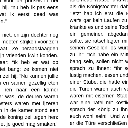
 vóór de prinses in het
als die Königstochter dah
ei hij, "nu heb ik pas eens
"jetzt hab ich erst die
wat ik eerst deed was
war's gar kein Laufen z
n."
kränkte es und seine Toc
ein gemeiner, abgedan
 niet, en zijn dochter nog
sollte; sie ratschlagten m
d moeten strijken voor zo'n
seinen Gesellen los wür
aat. Ze beraadslaagden
zu ihr: "Ich habe ein Mit
n vrienden kwijt konden.
bang sein, sollen nicht
aar: "Ik heb er wat op
sprach zu ihnen: "Ihr 
et bang: ze komen niet
lustig machen, essen und 
zei hij: "Nu kunnen jullie
einer Stube, die hatte e
n en samen gezellig eten
die Türen waren auch vo
ht hen naar een kamer
waren mit eisernen Stäb
zer was, de deuren waren
war eine Tafel mit köstl
nsters waren met ijzeren
sprach der König zu ihn
en in de kamer stond een
euch wohl sein!" Und wie
n de koning zei tegen hen:
er die Türe verschließen
 het je goed mag smaken."