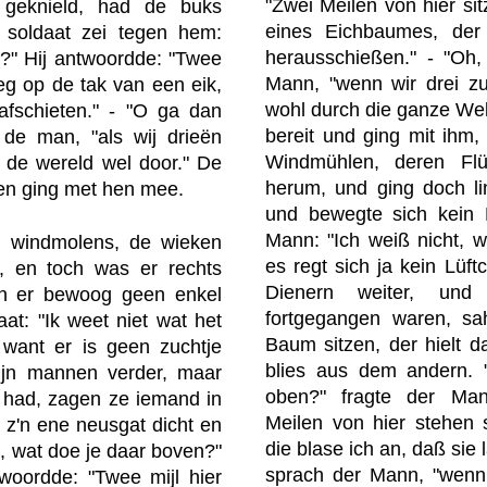
"Zwei Meilen von hier sit
t geknield, had de buks
eines Eichbaumes, der 
 soldaat zei tegen hem:
herausschießen." - "Oh,
en?" Hij antwoordde: "Twee
Mann, "wenn wir drei zu
lieg op de tak van een eik,
wohl durch die ganze We
 afschieten." - "O ga dan
bereit und ging mit ihm
de man, "als wij drieën
Windmühlen, deren Flü
 de wereld wel door." De
herum, und ging doch li
 en ging met hen mee.
und bewegte sich kein 
Mann: "Ich weiß nicht, w
 windmolens, de wieken
es regt sich ja kein Lüft
, en toch was er rechts
Dienern weiter, und
en er bewoog geen enkel
fortgegangen waren, sa
aat: "Ik weet niet wat het
Baum sitzen, der hielt 
, want er is geen zuchtje
blies aus dem andern. 
zijn mannen verder, maar
oben?" fragte der Man
n had, zagen ze iemand in
Meilen von hier stehen 
d z'n ene neusgat dicht en
die blase ich an, daß sie l
g, wat doe je daar boven?"
sprach der Mann, "wenn
twoordde: "Twee mijl hier