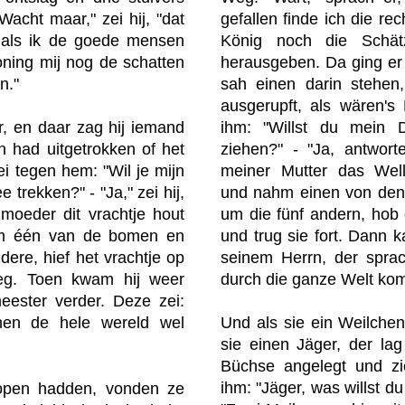
acht maar," zei hij, "dat
gefallen finde ich die rec
n; als ik de goede mensen
König noch die Schä
oning mij nog de schatten
herausgeben. Da ging er 
n."
sah einen darin stehen
ausgerupft, als wären's
ihm: "Willst du mein 
r, en daar zag hij iemand
ziehen?" - "Ja, antworte
n had uitgetrokken of het
meiner Mutter das Well
i tegen hem: "Wil je mijn
und nahm einen von den
 trekken?" - "Ja," zei hij,
um die fünf andern, hob 
moeder dit vrachtje hout
und trug sie fort. Dann 
nam één van de bomen en
seinem Herrn, der sprac
dere, hief het vrachtje op
durch die ganze Welt ko
weg. Toen kwam hij weer
eester verder. Deze zei:
en de hele wereld wel
Und als sie ein Weilche
sie einen Jäger, der lag
Büchse angelegt und zi
ihm: "Jäger, was willst d
open hadden, vonden ze