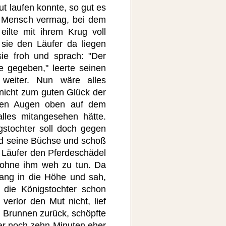
ut laufen konnte, so gut es
r Mensch vermag, bei dem
ilte mit ihrem Krug voll
sie den Läufer da liegen
ie froh und sprach: "Der
e gegeben," leerte seinen
weiter. Nun wäre alles
nicht zum guten Glück der
rfen Augen oben auf dem
lles mitangesehen hätte.
gstochter soll doch gegen
ud seine Büchse und schoß
 Läufer den Pferdeschädel
ohne ihm weh zu tun. Da
rang in die Höhe und sah,
 die Königstochter schon
verlor den Mut nicht, lief
 Brunnen zurück, schöpfte
r noch zehn Minuten eher