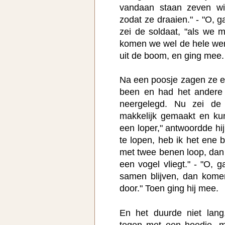
vandaan staan zeven wi
zodat ze draaien." - "O, 
zei de soldaat, "als we m
komen we wel de hele wer
uit de boom, en ging mee.
Na een poosje zagen ze e
been en had het andere 
neergelegd. Nu zei de 
makkelijk gemaakt en kunt
een loper," antwoordde hij
te lopen, heb ik het ene 
met twee benen loop, dan
een vogel vliegt." - "O, g
samen blijven, dan kome
door." Toen ging hij mee.
En het duurde niet lan
tegen met een hoedje, m