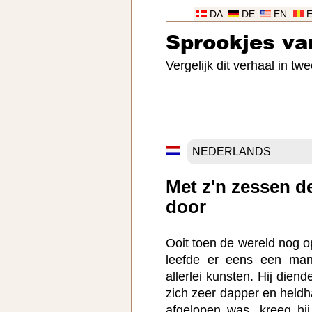
DA
DE
EN
Sprookjes v
Vergelijk dit verhaal in twe
Met z'n zessen d
door
Ooit toen de wereld nog 
leefde er eens een man
allerlei kunsten. Hij dien
zich zeer dapper en heldh
afgelopen was, kreeg hij