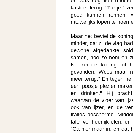
en was nog tien minuten
kasteel terug. "Zie je," z
goed kunnen rennen, 
nauwelijks lopen te noeme
Maar het beviel de koning
minder, dat zij de vlag ha
gewone afgedankte sold
samen, hoe ze hem en zij
Nu zei de koning tot h
gevonden. Wees maar ni
meer terug." En tegen hen 
een poosje plezier make
en drinken." Hij brac
waarvan de vloer van ij
ook van ijzer, en de ve
tralies beschermd. Midd
tafel vol heerlijk eten, e
"Ga hier maar in, en dat