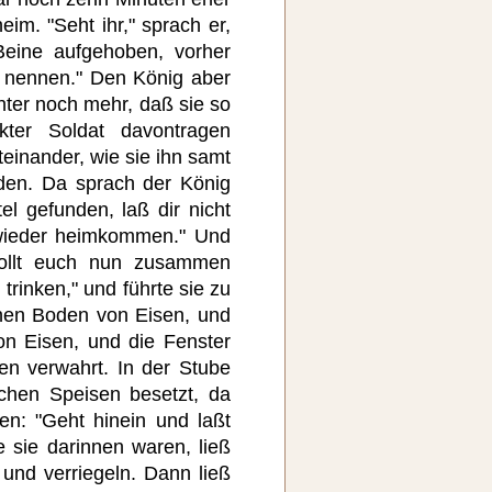
eim. "Seht ihr," sprach er,
 Beine aufgehoben, vorher
u nennen." Den König aber
hter noch mehr, daß sie so
kter Soldat davontragen
iteinander, wie sie ihn samt
den. Da sprach der König
tel gefunden, laß dir nicht
 wieder heimkommen." Und
sollt euch nun zusammen
trinken," und führte sie zu
inen Boden von Eisen, und
n Eisen, und die Fenster
en verwahrt. In der Stube
ichen Speisen besetzt, da
en: "Geht hinein und laßt
 sie darinnen waren, ließ
 und verriegeln. Dann ließ