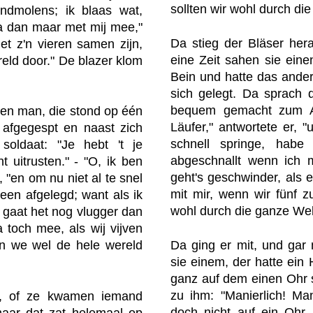
sollten wir wohl durch d
ndmolens; ik blaas wat,
ga dan maar met mij mee,"
Da stieg der Bläser her
et z'n vieren samen zijn,
eine Zeit sahen sie eine
eld door." De blazer klom
Bein und hatte das ande
sich gelegt. Da sprach d
bequem gemacht zum Au
en man, die stond op één
Läufer," antwortete er, "
afgegespt en naast zich
schnell springe, habe
soldaat: "Je hebt 't je
abgeschnallt wenn ich m
 uitrusten." - "O, ik ben
geht's geschwinder, als ei
, "en om nu niet al te snel
mit mir, wenn wir fünf z
been afgelegd; want als ik
wohl durch die ganze We
 gaat het nog vlugger dan
a toch mee, als wij vijven
Da ging er mit, und gar 
n we wel de hele wereld
sie einem, der hatte ein 
ganz auf dem einen Ohr s
zu ihm: "Manierlich! Ma
g, of ze kwamen iemand
doch nicht auf ein Ohr,
aar dat zat helemaal op