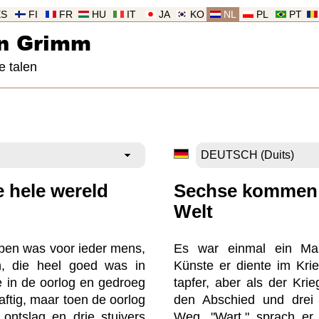
ES
FI
FR
HU
IT
JA
KO
NL
PL
PT
an Grimm
e talen
e hele wereld
Sechse kommen 
Welt
open was voor ieder mens,
Es war einmal ein Mann
, die heel goed was in
Künste er diente im Krie
de in de oorlog en gedroeg
tapfer, aber als der Kr
aftig, maar toen de oorlog
den Abschied und drei 
 ontslag en drie stuivers
Weg. "Wart," sprach er,