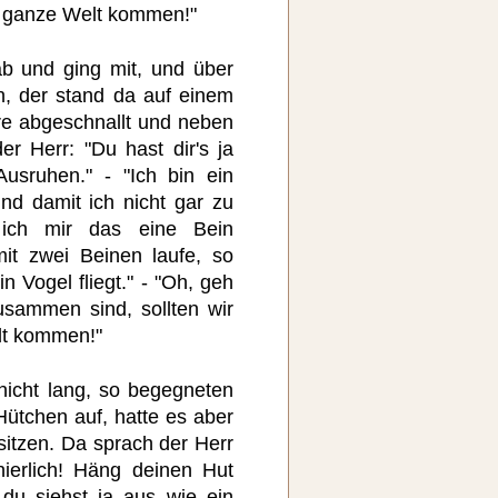
ie ganze Welt kommen!"
ab und ging mit, und über
n, der stand da auf einem
re abgeschnallt und neben
er Herr: "Du hast dir's ja
sruhen." - "Ich bin ein
und damit ich nicht gar zu
 ich mir das eine Bein
it zwei Beinen laufe, so
n Vogel fliegt." - "Oh, geh
usammen sind, sollten wir
lt kommen!"
nicht lang, so begegneten
Hütchen auf, hatte es aber
itzen. Da sprach der Herr
nierlich! Häng deinen Hut
 du siehst ja aus wie ein