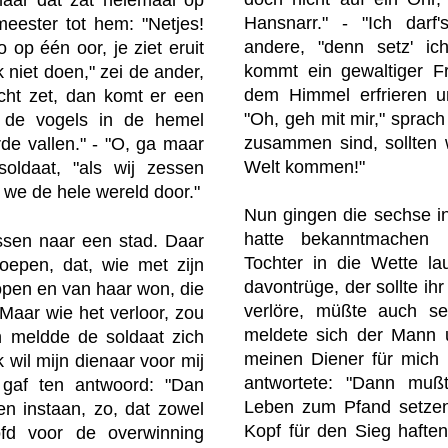
Hansnarr." - "Ich darf'
eester tot hem: "Netjes!
andere, "denn setz' i
o op één oor, je ziet eruit
kommt ein gewaltiger Fr
k niet doen," zei de ander,
dem Himmel erfrieren un
echt zet, dan komt er een
"Oh, geh mit mir," sprach
t de vogels in de hemel
zusammen sind, sollten 
de vallen." - "O, ga maar
Welt kommen!"
oldaat, "als wij zessen
we de hele wereld door."
Nun gingen die sechse in
hatte bekanntmachen 
essen naar een stad. Daar
Tochter in die Wette la
oepen, dat, wie met zijn
davontrüge, der sollte i
lopen en van haar won, die
verlöre, müßte auch s
Maar wie het verloor, zou
meldete sich der Mann u
en meldde de soldaat zich
meinen Diener für mich 
k wil mijn dienaar voor mij
antwortete: "Dann mu
 gaf ten antwoord: "Dan
Leben zum Pfand setzen
en instaan, zo, dat zowel
Kopf für den Sieg haften
ofd voor de overwinning