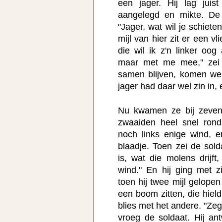
een jager. Hij lag juis
aangelegd en mikte. De
"Jager, wat wil je schiet
mijl van hier zit er een v
die wil ik z'n linker oog
maar met me mee," zei 
samen blijven, komen we
jager had daar wel zin in,
Nu kwamen ze bij zeven
zwaaiden heel snel rond
noch links enige wind, 
blaadje. Toen zei de sold
is, wat die molens drijft
wind." En hij ging met 
toen hij twee mijl gelope
een boom zitten, die hiel
blies met het andere. "Ze
vroeg de soldaat. Hij an