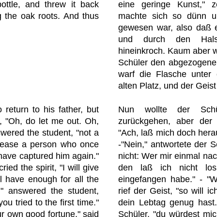
ottle, and threw it back
eine geringe Kunst,"
 the oak roots. And thus
machte sich so dünn un
gewesen war, also daß e
und durch den Hals
hineinkroch. Kaum aber wa
Schüler den abgezogenen
warf die Flasche unter 
alten Platz, und der Geis
return to his father, but
Nun wollte der Sch
lly, "Oh, do let me out. Oh,
zurückgehen, aber der G
swered the student, "not a
"Ach, laß mich doch hera
release a person who once
-"Nein," antwortete der 
I have captured him again."
nicht: Wer mir einmal na
cried the spirit, "I will give
den laß ich nicht lo
l have enough for all the
eingefangen habe." - "W
o," answered the student,
rief der Geist, "so will i
u tried to the first time."
dein Lebtag genug hast."
ur own good fortune," said
Schüler, "du würdest mic