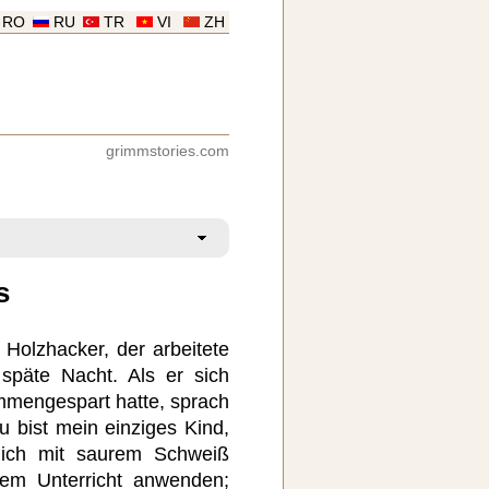
RO
RU
TR
VI
ZH
grimmstories.com
s
Holzhacker, der arbeitete
späte Nacht. Als er sich
mmengespart hatte, sprach
 bist mein einziges Kind,
 ich mit saurem Schweiß
em Unterricht anwenden;