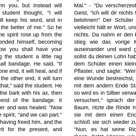
arm you, but instead will
Mal." - "Du verscherzes
student thought, "I will
Geist, "ich will dir nichts
ill keep his word, and in
belohnen!" Der Schüler 
 the better of me." So he
vielleicht hält er Wort, u
he spirit rose up from the
nichts. Da nahm er den 
tended himself, becoming
stieg wie das vorige 
Now you shall have your
auseinander und ward g
 the student a little rag
sollst du deinen Lohn hab
mall bandage. He said, "If
dem Schüler einen klei
e end, it will heal, and if
Pflaster, und sagte: "W
the other end, it will turn
eine Wunde bestreichst, 
y that," said the student. He
mit dem andern Ende Sta
the bark with his ax, then
so wird es in Silber verwa
 end of the bandage. It
versuchen," sprach der
her and was healed. "Now
Baum, ritzte die Rinde m
the spirit, "and we can part."
sie mit dem einen Ende
 having freed him, and the
schloß sie sich wieder 
rit for the present, and
"Nun, es hat seine Ric