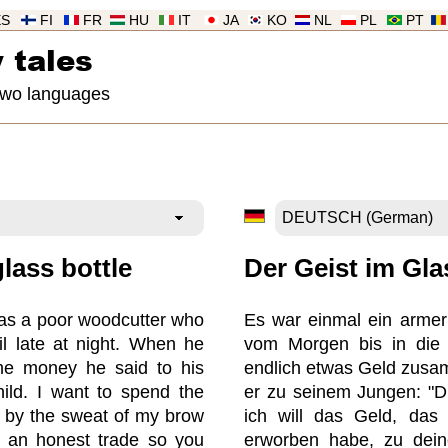
ES
FI
FR
HU
IT
JA
KO
NL
PL
PT
 tales
 two languages
glass bottle
Der Geist im Gla
as a poor woodcutter who
Es war einmal ein armer 
l late at night. When he
vom Morgen bis in die 
me money he said to his
endlich etwas Geld zusa
ild. I want to spend the
er zu seinem Jungen: "Du
 by the sweat of my brow
ich will das Geld, das
n an honest trade so you
erworben habe, zu dein