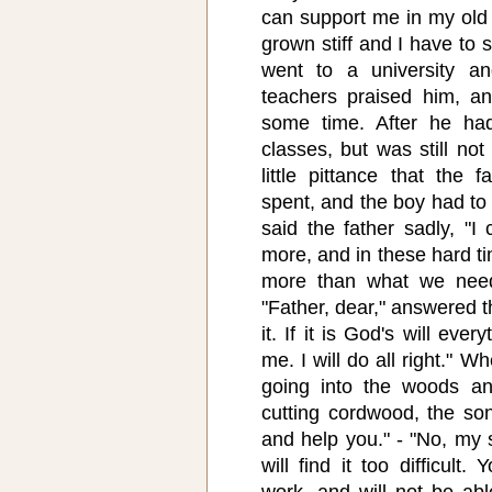
can support me in my ol
grown stiff and I have to 
went to a university and
teachers praised him, a
some time. After he ha
classes, but was still not
little pittance that the
spent, and the boy had to
said the father sadly, "I
more, and in these hard ti
more than what we need 
"Father, dear," answered t
it. If it is God's will ever
me. I will do all right." 
going into the woods 
cutting cordwood, the son
and help you." - "No, my s
will find it too difficult
work, and will not be abl