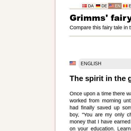
DA
DE
EN
Grimms' fairy
Compare this fairy tale in
The spirit in the 
Once upon a time there w
worked from morning unti
had finally saved up so
boy, "You are my only ch
money that I have earned
on your education. Lear