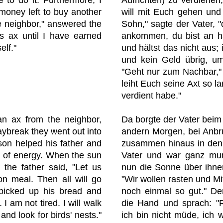
money left to buy another
will mit Euch gehen und 
he neighbor," answered the
Sohn," sagte der Vater, "
is ax until I have earned
ankommen, du bist an ha
elf."
und hältst das nicht aus;
und kein Geld übrig, um
"Geht nur zum Nachbar," 
leiht Euch seine Axt so la
verdient habe."
an ax from the neighbor,
Da borgte der Vater beim
aybreak they went out into
andern Morgen, bei Anbr
son helped his father and
zusammen hinaus in den
ll of energy. When the sun
Vater und war ganz munt
 the father said, "Let us
nun die Sonne über ihnen
n meal. Then all will go
"Wir wollen rasten und Mi
 picked up his bread and
noch einmal so gut." De
. I am not tired. I will walk
die Hand und sprach: "R
 and look for birds' nests."
ich bin nicht müde, ich 