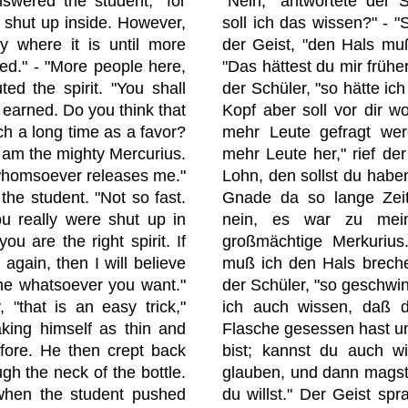
swered the student, "for
"Nein," antwortete der 
u shut up inside. However,
soll ich das wissen?" - "So
y where it is until more
der Geist, "den Hals muß
ed." - "More people here,
"Das hättest du mir frühe
ed the spirit. "You shall
der Schüler, "so hätte ic
earned. Do you think that
Kopf aber soll vor dir w
ch a long time as a favor?
mehr Leute gefragt wer
I am the mighty Mercurius.
mehr Leute her," rief der
 whomsoever releases me."
Lohn, den sollst du habe
he student. "Not so fast.
Gnade da so lange Zeit
ou really were shut up in
nein, es war zu mein
 you are the right spirit. If
großmächtige Merkurius
again, then I will believe
muß ich den Hals brechen
me whatsoever you want."
der Schüler, "so geschwin
, "that is an easy trick,"
ich auch wissen, daß du
aking himself as thin and
Flasche gesessen hast un
fore. He then crept back
bist; kannst du auch wie
gh the neck of the bottle.
glauben, und dann magst
when the student pushed
du willst." Der Geist spr