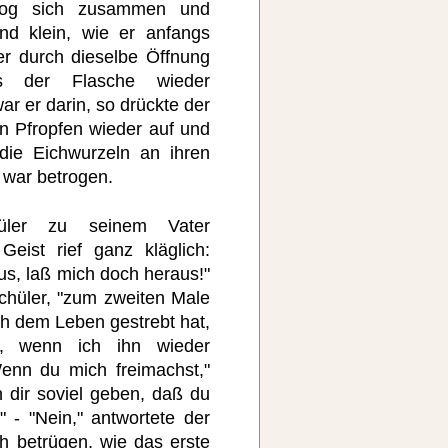
 zog sich zusammen und
d klein, wie er anfangs
r durch dieselbe Öffnung
 der Flasche wieder
r er darin, so drückte der
 Pfropfen wieder auf und
die Eichwurzeln an ihren
t war betrogen.
üler zu seinem Vater
eist rief ganz kläglich:
us, laß mich doch heraus!"
Schüler, "zum zweiten Male
ch dem Leben gestrebt hat,
s, wenn ich ihn wieder
enn du mich freimachst,"
ch dir soviel geben, daß du
 - "Nein," antwortete der
h betrügen, wie das erste