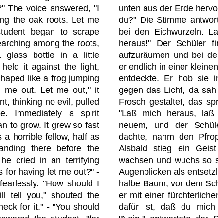
" The voice answered, "I
unten aus der Erde hervor
g the oak roots. Let me
du?" Die Stimme antwort
student began to scrape
bei den Eichwurzeln. L
earching among the roots,
heraus!" Der Schüler 
 glass bottle in a little
aufzuräumen und bei de
 held it against the light,
er endlich in einer klein
haped like a frog jumping
entdeckte. Er hob sie i
 me out. Let me out," it
gegen das Licht, da sah 
t, thinking no evil, pulled
Frosch gestaltet, das sp
e. Immediately a spirit
"Laß mich heraus, laß 
n to grow. It grew so fast
neuem, und der Schüle
a horrible fellow, half as
dachte, nahm den Pfrop
anding there before the
Alsbald stieg ein Geis
he cried in an terrifying
wachsen und wuchs so sc
s for having let me out?" -
Augenblicken als entsetzl
 fearlessly. "How should I
halbe Baum, vor dem Schü
ll tell you," shouted the
er mit einer fürchterlic
neck for it." - "You should
dafür ist, daß du mich