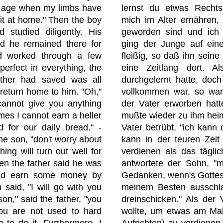
d age when my limbs have
lernst du etwas Rechts
sit at home." Then the boy
mich im Alter ernähren,
 studied diligently. His
geworden sind und ich
nd he remained there for
ging der Junge auf ein
d worked through a few
fleißig, so daß ihn seine
 perfect in everything, the
eine Zeitlang dort. A
 father had saved was all
durchgelernt hatte, doch
 return home to him. "Oh,"
vollkommen war, so war
 cannot give you anything
der Vater erworben hatt
mes I cannot earn a heller
mußte wieder zu ihm heim
for our daily bread." -
Vater betrübt, "ich kann
he son, "don't worry about
kann in der teuren Zeit
ything will turn out well for
verdienen als das täglich
When the father said he was
antwortete der Sohn, "
and earn some money by
Gedanken, wenn's Gottes W
 said, "I will go with you
meinem Besten ausschla
on," said the father, "you
dreinschicken." Als der
. You are not used to hard
wollte, um etwas am Ma
e to do it. Furthermore, I
Aufrichten) zu verdienen