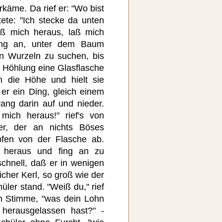
käme. Da rief er: "Wo bist
ete: "Ich stecke da unten
aß mich heraus, laß mich
fing an, unter dem Baum
n Wurzeln zu suchen, bis
en Höhlung eine Glasflasche
n die Höhe und hielt sie
er ein Ding, gleich einem
rang darin auf und nieder.
mich heraus!" rief's von
r, der an nichts Böses
fen von der Flasche ab.
t heraus und fing an zu
hnell, daß er in wenigen
icher Kerl, so groß wie der
ler stand. "Weiß du," rief
hen Stimme, "was dein Lohn
 herausgelassen hast?" -