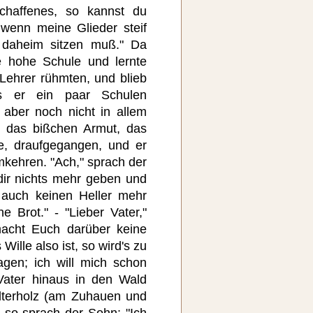
chaffenes, so kannst du
 wenn meine Glieder steif
 daheim sitzen muß." Da
e hohe Schule und lernte
 Lehrer rühmten, und blieb
ls er ein paar Schulen
 aber noch nicht in allem
 das bißchen Armut, das
e, draufgegangen, und er
kehren. "Ach," sprach der
 dir nichts mehr geben und
 auch keinen Heller mehr
e Brot." - "Lieber Vater,"
macht Euch darüber keine
ille also ist, so wird's zu
gen; ich will mich schon
 Vater hinaus in den Wald
lterholz (am Zuhauen und
, so sprach der Sohn: "Ich