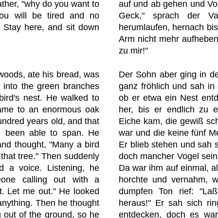
father, "why do you want to
auf und ab gehen und Vog
ou will be tired and no
Geck," sprach der Va
m. Stay here, and sit down
herumlaufen, hernach bi
Arm nicht mehr aufheben;
zu mir!"
 woods, ate his bread, was
Der Sohn aber ging in de
d into the green branches
ganz fröhlich und sah in
 bird's nest. He walked to
ob er etwa ein Nest entd
 came to an enormous oak
her, bis er endlich zu e
undred years old, and that
Eiche kam, die gewiß sch
e been able to span. He
war und die keine fünf 
 and thought, "Many a bird
Er blieb stehen und sah 
n that tree." Then suddenly
doch mancher Vogel sein
d a voice. Listening, he
Da war ihm auf einmal, al
ne calling out with a
horchte und vernahm, w
t. Let me out." He looked
dumpfen Ton rief: "La
anything. Then he thought
heraus!" Er sah sich ri
 out of the ground, so he
entdecken, doch es war