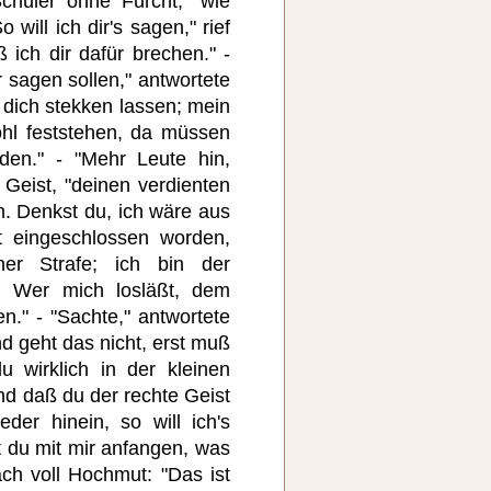
Schüler ohne Furcht, "wie
 will ich dir's sagen," rief
 ich dir dafür brechen." -
r sagen sollen," antwortete
h dich stekken lassen; mein
ohl feststehen, da müssen
den." - "Mehr Leute hin,
 Geist, "deinen verdienten
n. Denkst du, ich wäre aus
 eingeschlossen worden,
er Strafe; ich bin der
. Wer mich losläßt, dem
." - "Sachte," antwortete
d geht das nicht, erst muß
 wirklich in der kleinen
d daß du der rechte Geist
der hinein, so will ich's
 du mit mir anfangen, was
ach voll Hochmut: "Das ist