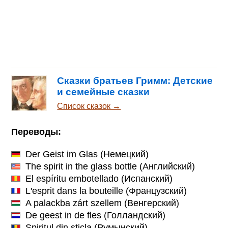
Сказки братьев Гримм: Детские
и семейные сказки
Список сказок →
Переводы:
Der Geist im Glas
(Немецкий)
The spirit in the glass bottle
(Английский)
El espíritu embotellado
(Испанский)
L'esprit dans la bouteille
(Французский)
A palackba zárt szellem
(Венгерский)
De geest in de fles
(Голландский)
Spiritul din sticla
(Румынский)