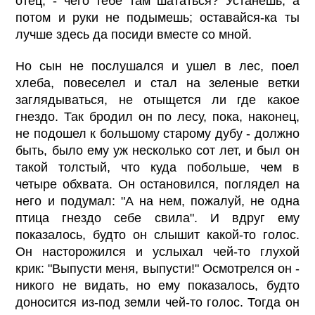
отец, - чего тебе там шататься? Устанешь, а
потом и руки не подымешь; оставайся-ка ты
лучше здесь да посиди вместе со мной.
Но сын не послушался и ушел в лес, поел
хлеба, повеселел и стал на зеленые ветки
заглядываться, не отыщется ли где какое
гнездо. Так бродил он по лесу, пока, наконец,
не подошел к большому старому дубу - должно
быть, было ему уж несколько сот лет, и был он
такой толстый, что куда побольше, чем в
четыре обхвата. Он остановился, поглядел на
него и подумал: "А на нем, пожалуй, не одна
птица гнездо себе свила". И вдруг ему
показалось, будто он слышит какой-то голос.
Он насторожился и услыхал чей-то глухой
крик: "Выпусти меня, выпусти!" Осмотрелся он -
никого не видать, но ему показалось, будто
доносится из-под земли чей-то голос. Тогда он