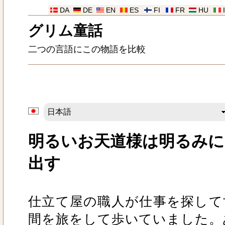
DA
DE
EN
ES
FI
FR
HU
グリム童話
二つの言語にこの物語を比較
明るいお天道様は明るみに
出す
仕立て屋の職人が仕事を探して
間を旅をして歩いていました。