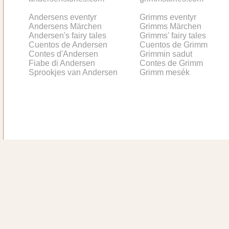
Andersens eventyr
Grimms eventyr
Andersens Märchen
Grimms Märchen
Andersen's fairy tales
Grimms' fairy tales
Cuentos de Andersen
Cuentos de Grimm
Contes d'Andersen
Grimmin sadut
Fiabe di Andersen
Contes de Grimm
Sprookjes van Andersen
Grimm mesék