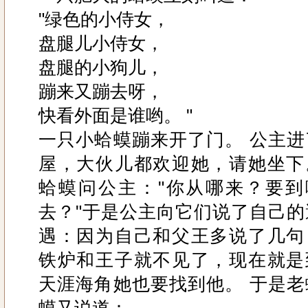
"绿色的小侍女，
盘腿儿小侍女，
盘腿的小狗儿，
蹦来又蹦去呀，
快看外面是谁哟。 "
一只小蛤蟆蹦来开了门。 公主进
屋，大伙儿都欢迎她，请她坐下
蛤蟆问公主："你从哪来？要到
去？"于是公主向它们说了自己的
遇：因为自己和父王多说了几句
铁炉和王子就不见了，现在就是
天涯海角她也要找到他。 于是老