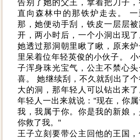
告别了她的父王，拿着把刀子，
直向森林中的那铁炉走去。 一
那，她便动手刮，铁皮一层层被
开，两小时后，一个小洞出现了
她透过那洞朝里瞅了瞅，原来炉
里呆着位年轻英俊的小伙子。 小
子浑身珠光宝气，公主不禁心头
喜。 她继续刮，不久就刮出了个
大的洞，那年轻人可以钻出来了
年轻人一出来就说："现在，你属
我，我属于你。你是我的新娘，
你救了我。"
王子立刻要带公主回他的王国，