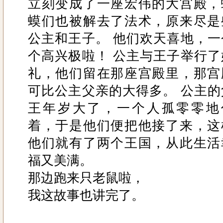
立刻变成了一座宏伟的大宫殿，
蟆们也被解去了法术，原来尽是
公主和王子。 他们欢天喜地，一
个高兴极啦！ 公主与王子举行了
礼，他们留在那座宫殿里，那宫
可比公主父亲的大得多。 公主的
王年岁大了，一个人孤零零地
着，于是他们便把他接了来，这
他们就有了两个王国，从此生活
福又美满。
那边跑来只老鼠啦，
我这故事也讲完了。