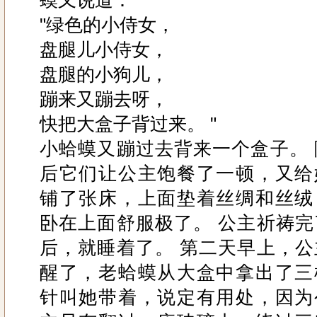
蟆又说道：
"绿色的小侍女，
盘腿儿小侍女，
盘腿的小狗儿，
蹦来又蹦去呀，
快把大盒子背过来。 "
小蛤蟆又蹦过去背来一个盒子。 
后它们让公主饱餐了一顿，又给
铺了张床，上面垫着丝绸和丝绒
卧在上面舒服极了。 公主祈祷完
后，就睡着了。 第二天早上，公
醒了，老蛤蟆从大盒中拿出了三
针叫她带着，说定有用处，因为