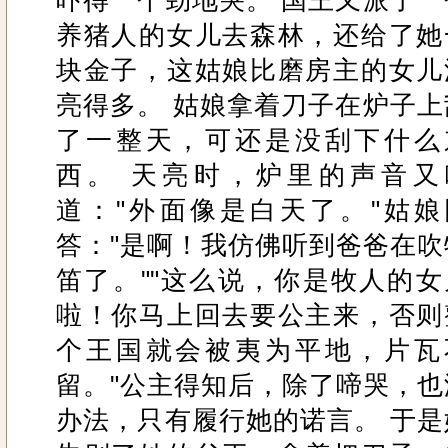
吓得一个劲地哭。 国王又派了一
养猪人的女儿去森林，还给了她
块金子，这姑娘比磨房主的女儿
亮得多。 姑娘拿着刀子在炉子上
了一整天，可还是没刮下什么
西。 天亮时，炉里的声音又
道："外面像是白天了。"姑娘
答："是啊！我仿佛听到爸爸在吹
笛了。""这么说，你是牧人的女
啦！你马上回去要公主来，否则
个王国就会被夷为平地，片瓦
留。"公主得知后，除了啼哭，也
办法，只有履行她的诺言。 于是