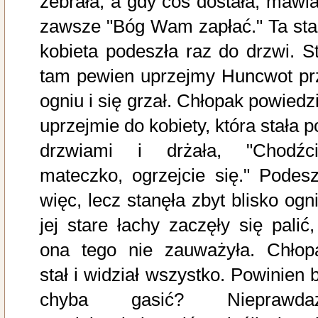
żebrała, a gdy coś dostała, mawia
zawsze "Bóg Wam zapłać." Ta sta
kobieta podeszła raz do drzwi. St
tam pewien uprzejmy Huncwot pr
ogniu i się grzał. Chłopak powiedzi
uprzejmie do kobiety, która stała p
drzwiami i drżała, "Chodźci
mateczko, ogrzejcie się." Podesz
więc, lecz stanęła zbyt blisko ogni
jej stare łachy zaczęły się palić,
ona tego nie zauważyła. Chłop
stał i widział wszystko. Powinien b
chyba gasić? Nieprawda