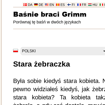
DA
DE
EN
ES
FI
FR
HU
Baśnie braci Grimm
Porównaj tę baśń w dwóch językach
Stara żebraczka
Była sobie kiedyś stara kobieta. 
pewno widziałeś kiedyś, jak żebr
stara kobieta? Ta kobieta tak