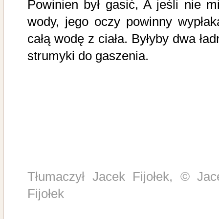
Powinien był gasić, A jeśli nie mi
wody, jego oczy powinny wypłak
całą wodę z ciała. Byłyby dwa ład
strumyki do gaszenia.
Tłumaczył Jacek Fijołek, © Jac
Fijołek