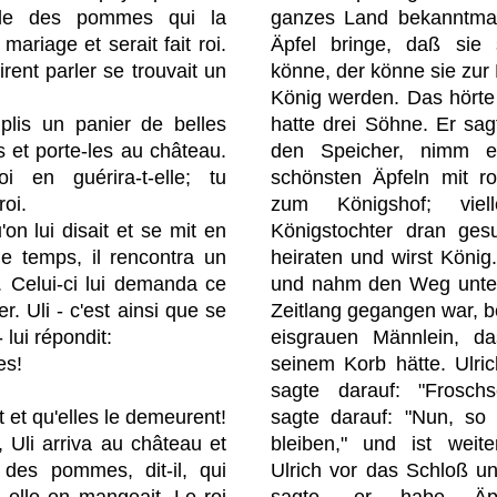
ille des pommes qui la
ganzes Land bekanntmac
 mariage et serait fait roi.
Äpfel bringe, daß sie
rent parler se trouvait un
könne, der könne sie zur
König werden. Das hörte
plis un panier de belles
hatte drei Söhne. Er sag
et porte-les au château.
den Speicher, nimm e
oi en guérira-t-elle; tu
schönsten Äpfeln mit r
roi.
zum Königshof; viel
on lui disait et se mit en
Königstochter dran ges
e temps, il rencontra un
heiraten und wirst Köni
. Celui-ci lui demanda ce
und nahm den Weg unter
er. Uli - c'est ainsi que se
Zeitlang gegangen war, b
lui répondit:
eisgrauen Männlein, da
es!
seinem Korb hätte. Ulri
sagte darauf: "Frosch
nt et qu'elles le demeurent!
sagte darauf: "Nun, so 
t, Uli arriva au château et
bleiben," und ist weit
t des pommes, dit-il, qui
Ulrich vor das Schloß u
i elle en mangeait. Le roi
sagte, er habe Äpf