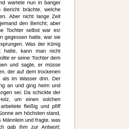
nd wartete nun in banger
 Bericht brächte, welche
en. Aber nicht lange Zeit
 jemand den Bericht; aber
e Tochter selbst war es!
n gegessen hatte, war sie
sprungen. Was der König
t hatte, kann man nicht
ollte er seine Tochter dem
ben und sagte, er müsse
n, der auf dem trockenen
 als im Wasser drin. Der
ng an und ging heim und
angen sei. Da schickte der
Holz, um einen solchen
beitete fleißig und pfiff
 Sonne am höchsten stand,
s Männlein und fragte, was
ch gab ihm zur Antwort: