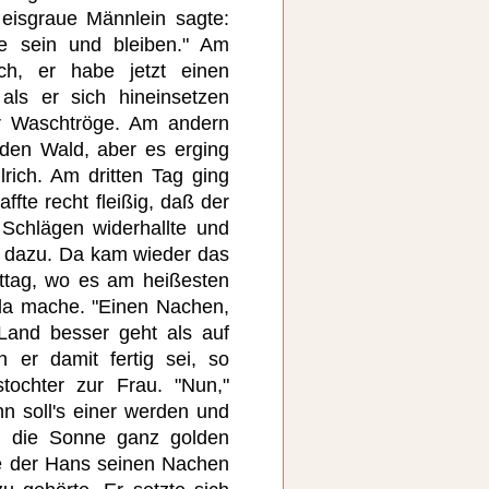
eisgraue Männlein sagte:
he sein und bleiben." Am
ch, er habe jetzt einen
ls er sich hineinsetzen
er Waschtröge. Am andern
den Wald, aber es erging
ich. Am dritten Tag ging
fte recht fleißig, daß der
Schlägen widerhallte und
ig dazu. Da kam wieder das
ttag, wo es am heißesten
 da mache. "Einen Nachen,
Land besser geht als auf
er damit fertig sei, so
ochter zur Frau. "Nun,"
n soll's einer werden und
s die Sonne ganz golden
e der Hans seinen Nachen