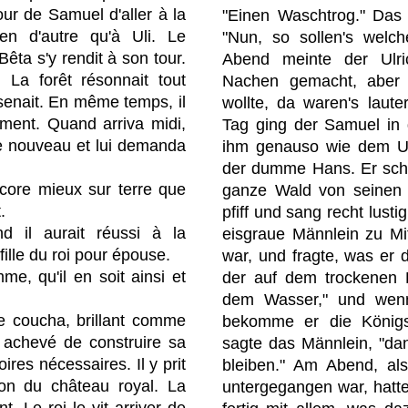
our de Samuel d'aller à la
"Einen Waschtrog." Das 
rien d'autre qu'à Uli. Le
"Nun, so sollen's welc
Bêta s'y rendit à son tour.
Abend meinte der Ulri
d. La forêt résonnait tout
Nachen gemacht, aber a
ssenait. En même temps, il
wollte, da waren's laut
sement. Quand arriva midi,
Tag ging der Samuel in 
e nouveau et lui demanda
ihm genauso wie dem Ulr
der dumme Hans. Er schaf
ncore mieux sur terre que
ganze Wald von seinen 
.
pfiff und sang recht lust
d il aurait réussi à la
eisgraue Männlein zu Mi
 fille du roi pour épouse.
war, und fragte, was er
mme, qu'il en soit ainsi et
der auf dem trockenen 
dem Wasser," und wenn 
se coucha, brillant comme
bekomme er die Königst
t achevé de construire sa
sagte das Männlein, "dan
ires nécessaires. Il y prit
bleiben." Am Abend, al
ion du château royal. La
untergegangen war, hatt
t. Le roi le vit arriver de