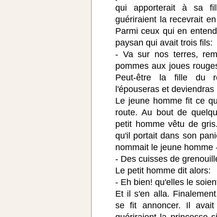
qui apporterait à sa f
guériraient la recevrait en
Parmi ceux qui en entendi
paysan qui avait trois fils:
- Va sur nos terres, rem
pommes aux joues rouges 
Peut-être la fille du r
l'épouseras et deviendras 
Le jeune homme fit ce qu'
route. Au bout de quelqu
petit homme vêtu de gris
qu'il portait dans son pani
nommait le jeune homme - 
- Des cuisses de grenouill
Le petit homme dit alors:
- Eh bien! qu'elles le soie
Et il s'en alla. Finalemen
se fit annoncer. Il avai
guériraient la princesse s