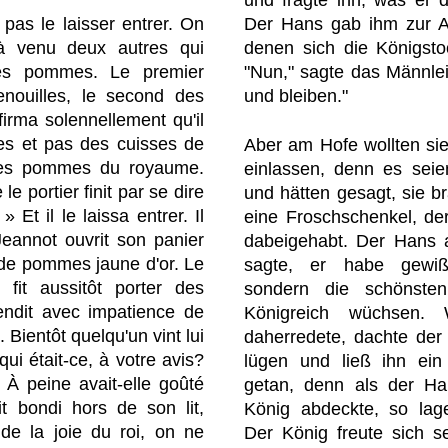
und fragte ihn, was er 
pas le laisser entrer. On
Der Hans gab ihm zur An
éjà venu deux autres qui
denen sich die Königsto
des pommes. Le premier
"Nun," sagte das Männlein
enouilles, le second des
und bleiben."
firma solennellement qu'il
es et pas des cuisses de
Aber am Hofe wollten si
elles pommes du royaume.
einlassen, denn es sei
e portier finit par se dire
und hätten gesagt, sie b
 Et il le laissa entrer. Il
eine Froschschenkel, de
Jeannot ouvrit son panier
dabeigehabt. Der Hans a
in de pommes jaune d'or. Le
sagte, er habe gewiß
l fit aussitôt porter des
sondern die schönste
endit avec impatience de
Königreich wüchsen.
. Bientôt quelqu'un vint lui
daherredete, dachte der 
ui était-ce, à votre avis?
lügen und ließ ihn ein
! À peine avait-elle goûté
getan, denn als der H
t bondi hors de son lit,
König abdeckte, so lage
de la joie du roi, on ne
Der König freute sich se