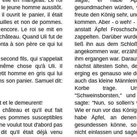
er le jeune homme aussitôt.
gesundmachen würden, 
l ouvrit le panier, il était
freute den König sehr, und
ouilles et non de pommes.
kommen. Aber - o weh! - 
 encore. Le roi se mit en
anstatt Äpfel Froschsc
u château. Quand Uli fut de
zappelten. Darüber wurd
onta à son père ce qui lui
ließ ihn aus dem Schlo
angekommen war, erzählt
econd fils, qui s'appelait
ihm ergangen war. Darauf
 même chose qu'à Uli. Il
nächst ältesten Sohn, d
tit homme en gris qui lui
erging es genauso wie d
ns son panier. Samuel dit:
auch das kleine Männlein,
Korbe trage. U
"Schweinsborsten," un
nt et le demeurent!
sagte: "Nun, so sollen's
hâteau et qu'il eut fait
Wie er nun vor das König
 des pommes susceptibles
habe Äpfel, an denen 
 ne voulut tout d'abord pas
gesundessen könne, so
 dit qu'il était déjà venu
nicht einlassen und sagt