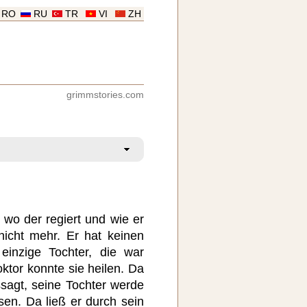
RO
RU
TR
VI
ZH
grimmstories.com
 wo der regiert und wie er
nicht mehr. Er hat keinen
einzige Tochter, die war
ktor konnte sie heilen. Da
agt, seine Tochter werde
en. Da ließ er durch sein