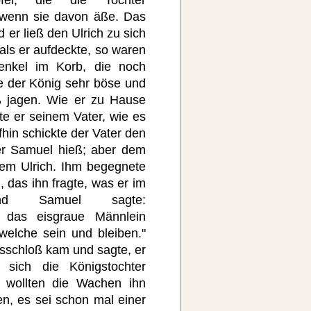
wenn sie davon äße. Das
 er ließ den Ulrich zu sich
als er aufdeckte, so waren
henkel im Korb, die noch
e der König sehr böse und
ß jagen. Wie er zu Hause
e er seinem Vater, wie es
hin schickte der Vater den
er Samuel hieß; aber dem
em Ulrich. Ihm begegnete
 das ihn fragte, was er im
nd Samuel sagte:
d das eisgraue Männlein
 welche sein und bleiben."
sschloß kam und sagte, er
sich die Königstochter
 wollten die Wachen ihn
en, es sei schon mal einer