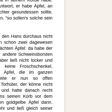
da in seinem Korbe habe.
twort, er habe Äpfel, an
chter gesundessen sollte.
, "so sollen's solche sein
e den Hans durchaus nicht
en schon zwei dagewesen
rächten Äpfel: da habe der
r andere Schweinsborsten
ber ließ nicht locker und
 keine Froschschenkel,
n Äpfel, die im ganzen
 Wie er nun so offen
Torhüter, der könne nicht
 und hatte danach recht
ans seinen Korb vor dem
n goldgelbe Äpfel darin.
hr und ließ gleich seiner