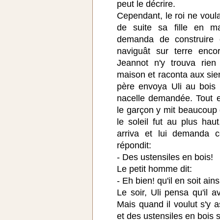
peut le décrire.
Cependant, le roi ne voul
de suite sa fille en ma
demanda de construire 
naviguât sur terre enco
Jeannot n'y trouva rien 
maison et raconta aux sien
père envoya Uli au bois p
nacelle demandée. Tout e
le garçon y mit beaucoup 
le soleil fut au plus hau
arriva et lui demanda ce 
répondit:
- Des ustensiles en bois!
Le petit homme dit:
- Eh bien! qu'il en soit ains
Le soir, Uli pensa qu'il a
Mais quand il voulut s'y a
et des ustensiles en bois 