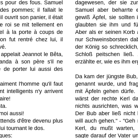
ris pour des fous. Samuel
dagewesen, der sie zum
 des pommes; il fallait le
Samuel aber beharrte e
l ouvrit son panier, il était
gewiß Äpfel, sie sollten 
e roi se mit tellement en
glaubten sie ihm und fü
muel à la porte à coups de
Aber als er seinen Korb a
n fut rentré chez lui, il
nur Schweinsborsten dab
vé.
der König so schrecklic
 appelait Jeannot le Bêta,
Schloß peitschen ließ
manda à son père s'il ne
erzählte er, wie es ihm e
e de porter lui aussi des
Da kam der jüngste Bub
vraiment l'homme qu'il faut
genannt wurde, und frag
t intelligents n'y arrivent
mit Äpfeln gehen dürfe. 
aire!
wärst der rechte Kerl d
ta.
nichts ausrichten, was w
 moi aussi!
Der Bub aber ließ nicht l
 attends d'être devenu plus
will auch gehen." - "Ge
lui tournant le dos.
Kerl, du mußt warten, b
sques:
sagte darauf der Vater u