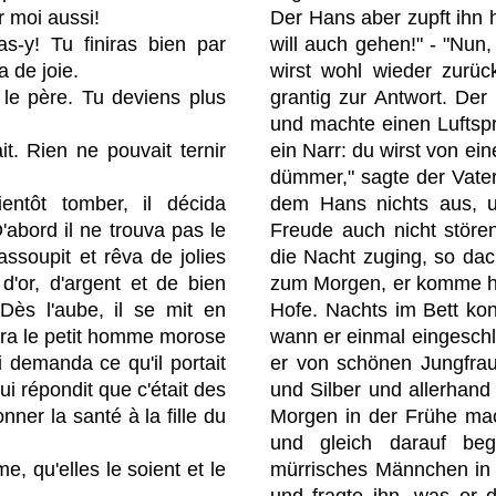
r moi aussi!
Der Hans aber zupft ihn hi
as-y! Tu finiras bien par
will auch gehen!" - "Nun
a de joie.
wirst wohl wieder zurü
it le père. Tu deviens plus
grantig zur Antwort. Der
und machte einen Luftspru
t. Rien ne pouvait ternir
ein Narr: du wirst von e
dümmer," sagte der Vate
entôt tomber, il décida
dem Hans nichts aus, un
'abord il ne trouva pas le
Freude auch nicht störe
assoupit et rêva de jolies
die Nacht zuging, so dach
 d'or, d'argent et de bien
zum Morgen, er komme h
Dès l'aube, il se mit en
Hofe. Nachts im Bett kon
tra le petit homme morose
wann er einmal eingesch
i demanda ce qu'il portait
er von schönen Jungfrau
ui répondit que c'était des
und Silber und allerhan
ner la santé à la fille du
Morgen in der Frühe mac
und gleich darauf beg
me, qu'elles le soient et le
mürrisches Männchen in