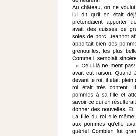
Au château, on ne voulut 
lui dit qu'il en était d
prétendaient apporter 
avait des cuisses de gr
soies de porc. Jeannot af
apportait bien des pomm
grenouilles, les plus b
Comme il semblait sincère l
. « Celui-là ne ment pas! »
avait eut raison. Quand 
devant le roi, il était ple
roi était très content. I
pommes à sa fille et att
savoir ce qui en résulterait
donner des nouvelles. Et q
La fille du roi elle même
aux pommes qu'elle avai
guérie! Combien fut gran