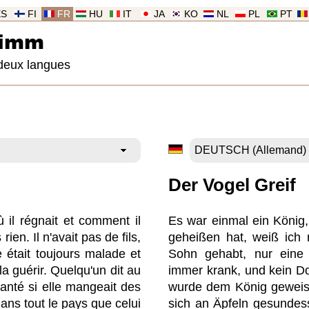
ES
FI
FR
HU
IT
JA
KO
NL
PL
PT
rimm
deux langues
Der Vogel Greif
Où il régnait et comment il
Es war einmal ein König,
 rien. Il n'avait pas de fils,
geheißen hat, weiß ich 
e était toujours malade et
Sohn gehabt, nur eine 
a guérir. Quelqu'un dit au
immer krank, und kein Do
 santé si elle mangeait des
wurde dem König geweiss
dans tout le pays que celui
sich an Äpfeln gesundess