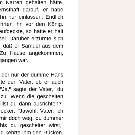
 Narren gehalten hätte.
rnsthaft darauf, er habe
ihn nur einlassen. Endlich
hrten ihn vor den König.
ufdeckte, so hatte er halt
ei. Darüber erzürnte sich
h, daß er Samuel aus dem
. Zu Hause angekommen,
rgangen war.
, der nur der dumme Hans
te den Vater, ob er auch
"Ja," sagte der Vater, "du
azu. Wenn die gescheiten
illst du dann ausrichten?"
ocker: "Jawohl, Vater, ich
h mir doch weg, du dummer
is du gescheiter wirst,"
nd kehrte ihm den Rücken.