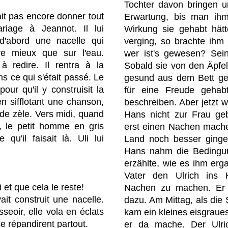
Tochter davon bringen u
ait pas encore donner tout
Erwartung, bis man ihm
riage à Jeannot. Il lui
Wirkung sie gehabt hätt
d'abord une nacelle qui
verging, so brachte ihm
re mieux que sur l'eau.
wer ist's gewesen? Sein
à redire. Il rentra à la
Sobald sie von den Äpfel
s ce qui s'était passé. Le
gesund aus dem Bett ge
our qu'il y construisit la
für eine Freude gehab
n sifflotant une chanson,
beschreiben. Aber jetzt w
de zèle. Vers midi, quand
Hans nicht zur Frau ge
t, le petit homme en gris
erst einen Nachen mache
qu'il faisait là. Uli lui
Land noch besser ginge
Hans nahm die Bedingu
erzählte, wie es ihm erg
Vater den Ulrich ins 
i et que cela le reste!
Nachen zu machen. Er ar
vait construit une nacelle.
dazu. Am Mittag, als die
sseoir, elle vola en éclats
kam ein kleines eisgraue
se répandirent partout.
er da mache. Der Ulri