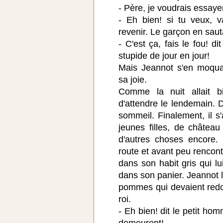
- Père, je voudrais essaye
- Eh bien! si tu veux, v
revenir. Le garçon en saut
- C'est ça, fais le fou! d
stupide de jour en jour!
Mais Jeannot s'en moquai
sa joie.
Comme la nuit allait bi
d'attendre le lendemain. D
sommeil. Finalement, il s'
jeunes filles, de château
d'autres choses encore. 
route et avant peu rencon
dans son habit gris qui lu
dans son panier. Jeannot l
pommes qui devaient redon
roi.
- Eh bien! dit le petit hom
demeurent!