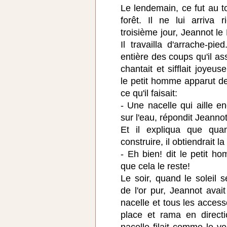
Le lendemain, ce fut au t
forêt. Il ne lui arriva 
troisième jour, Jeannot le 
Il travailla d'arrache-pie
entière des coups qu'il a
chantait et sifflait joyeu
le petit homme apparut d
ce qu'il faisait:
- Une nacelle qui aille e
sur l'eau, répondit Jeannot
Et il expliqua que quan
construire, il obtiendrait la
- Eh bien! dit le petit ho
que cela le reste!
Le soir, quand le soleil 
de l'or pur, Jeannot avai
nacelle et tous les accesso
place et rama en direct
nacelle filait comme le ven