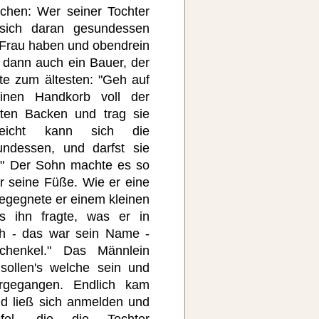
hen: Wer seiner Tochter
 sich daran gesundessen
 Frau haben und obendrein
 dann auch ein Bauer, der
te zum ältesten: "Geh auf
inen Handkorb voll der
oten Backen und trag sie
leicht kann sich die
undessen, und darfst sie
g." Der Sohn machte es so
 seine Füße. Wie er eine
egegnete er einem kleinen
s ihn fragte, was er in
ch - das war sein Name -
schenkel." Das Männlein
sollen's welche sein und
ergegangen. Endlich kam
nd ließ sich anmelden und
el, die die Tochter