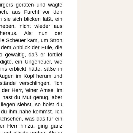
ürgers geraten und wagte
ach, aus Furcht vor den
sie sich blicken läßt, ein
rheben, nicht wieder aus
 heraus. Als nun der
ie Scheuer kam, um Stroh
 dem Anblick der Eule, die
 gewaltig, daß er fortlief
igte, ein Ungeheuer, wie
ns erblickt hätte, säße in
 Augen im Kopf herum und
ände verschlingen. 'Ich
 der Herr, 'einer Amsel im
 hast du Mut genug, aber
iegen siehst, so holst du
e du ihm nahe kommst. Ich
achsehen, was das für ein
der Herr hinzu, ging ganz
 und blickte umher. Als er