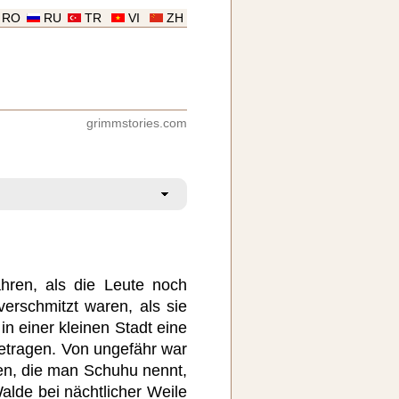
RO
RU
TR
VI
ZH
grimmstories.com
hren, als die Leute noch
verschmitzt waren, als sie
in einer kleinen Stadt eine
etragen. Von ungefähr war
en, die man Schuhu nennt,
lde bei nächtlicher Weile