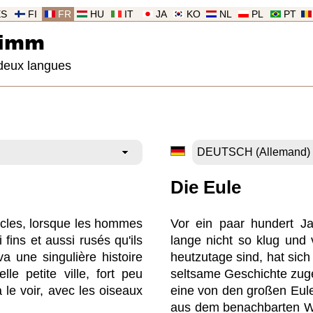
ES
FI
FR
HU
IT
JA
KO
NL
PL
PT
rimm
deux langues
Die Eule
iècles, lorsque les hommes
Vor ein paar hundert Ja
 fins et aussi rusés qu'ils
lange nicht so klug und 
iva une singulière histoire
heutzutage sind, hat sich 
le petite ville, fort peu
seltsame Geschichte zug
 le voir, avec les oiseaux
eine von den großen Eul
aus dem benachbarten Wa