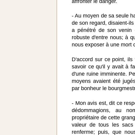
affronter le danger.
- Au moyen de sa seule hal
de son regard, disaient-ils
a pénétré de son venin 
robuste d'entre nous; à q
nous exposer à une mort 
D'accord sur ce point, ils 
savoir ce qu'il y avait à f
d'une ruine imminente. P
moyens avaient été jugés 
par bonheur le bourgmestr
- Mon avis est, dit ce res
dédommagions, au no
propriétaire de cette gran
valeur de tous les sacs 
renferme; puis, que nou