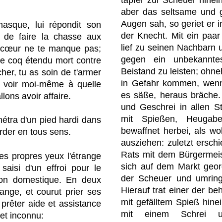
aber das seltsame und g
Augen sah, so geriet er i
asque, lui répondit son
der Knecht. Mit ein paar
ue de faire la chasse aux
lief zu seinen Nachbarn u
e cœur ne te manque pas;
gegen ein unbekanntes
re coq étendu mort contre
Beistand zu leisten; ohne
cher, tu as soin de t'armer
in Gefahr kommen, wenn
r voir moi-même à quelle
es säße, heraus bräche.
ons avoir affaire.
und Geschrei in allen S
mit Spießen, Heugab
étra d'un pied hardi dans
bewaffnet herbei, als wo
arder en tous sens.
ausziehen: zuletzt ersch
Rats mit dem Bürgermeist
ses propres yeux l'étrange
sich auf dem Markt geor
t saisi d'un effroi pour le
der Scheuer und umringt
son domestique. En deux
Hierauf trat einer der be
range, et courut prier ses
mit gefälltem Spieß hine
i prêter aide et assistance
mit einem Schrei un
et inconnu: