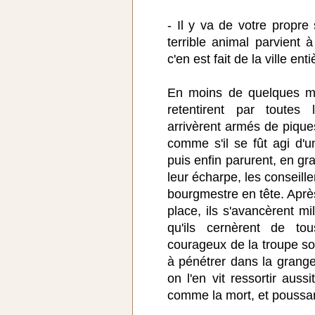
- Il y va de votre propre s
terrible animal parvient
c'en est fait de la ville enti
En moins de quelques mi
retentirent par toutes 
arrivèrent armés de pique
comme s'il se fût agi d'u
puis enfin parurent, en g
leur écharpe, les conseil
bourgmestre en tête. Après
place, ils s'avancèrent mi
qu'ils cernèrent de to
courageux de la troupe sor
à pénétrer dans la grange
on l'en vit ressortir auss
comme la mort, et poussan