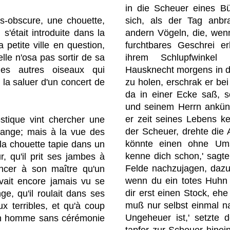
in die Scheuer eines B
sich, als der Tag anbr
ès-obscure, une chouette,
andern Vögeln, die, wenn 
 s'était introduite dans la
furchtbares Geschrei e
 petite ville en question,
ihrem Schlupfwinkel
elle n'osa pas sortir de sa
Hausknecht morgens in d
des autres oiseaux qui
zu holen, erschrak er bei
la saluer d'un concert de
da in einer Ecke saß, so
und seinem Herrn ankünd
er zeit seines Lebens kei
estique vint chercher une
der Scheuer, drehte die
grange; mais à la vue des
könnte einen ohne Umst
 la chouette tapie dans un
kenne dich schon,' sagte
ur, qu'il prit ses jambes à
Felde nachzujagen, dazu
ncer à son maître qu'un
wenn du ein totes Huhn l
vait encore jamais vu se
dir erst einen Stock, eh
ge, qu'il roulait dans ses
muß nur selbst einmal n
x terribles, et qu'à coup
Ungeheuer ist,' setzte 
 un homme sans cérémonie
tapfer zur Scheuer hinein