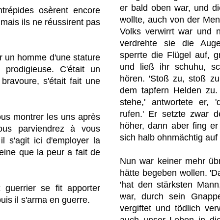
er bald oben war, und di
ntrépides osèrent encore
wollte, auch von der Me
, mais ils ne réussirent pas
Volks verwirrt war und 
verdrehte sie die Auge
sperrte die Flügel auf,
ter un homme d'une stature
und ließ ihr schuhu, s
 prodigieuse. C'était un
hören. 'Stoß zu, stoß zu
bravoure, s'était fait une
dem tapfern Helden zu. 
stehe,' antwortete er, 
rufen.' Er setzte zwar 
vous montrer les uns après
höher, dann aber fing er
 vous parviendrez à vous
sich halb ohnmächtig au
l s'agit ici d'employer la
eine que la peur a fait de
Nun war keiner mehr übri
hätte begeben wollen. 'D
'hat den stärksten Mann
 guerrier se fit apporter
war, durch sein Gnapp
puis il s'arma en guerre.
vergiftet und tödlich ve