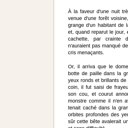
À la faveur d'une nuit tr
venue d'une forêt voisine,
grange d'un habitant de la
et, quand reparut le jour, 
cachette, par crainte 
n'auraient pas manqué de 
cris menaçants.
Or, il arriva que le dom
botte de paille dans la 
yeux ronds et brillants de
coin, il fut saisi de fraye
son cou, et courut anno
monstre comme il n'en a
tenait caché dans la gran
orbites profondes des yeu
sûr cette bête avalerait