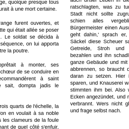
auch unser Leben in di
ge, quoique presque tous
ratschlagten, was zu t
urait à une mort certaine.
Stadt nicht sollte zug
schien alles vergeb
ange furent ouvertes, et
Bürgermeister einen Aus
tte qui était allée se poser
geht dahin,' sprach er
u. Le soldat se décida à
Säckel diese Scheuer sa
nséquence, on lui apporta
Getreide, Stroh und
tre la poutre.
bezahlen und ihn schadl
ganze Gebäude und mit i
prêtait à monter, ses
abbrennen, so braucht 
n chœur de se conduire en
daran zu setzen. Hier 
ecommandèrent à saint
sparen, und Knauserei wä
 sait, dompta jadis le
stimmten ihm bei. Also 
Ecken angezündet, und mi
verbrannt. Wers nicht g
ois quarts de l'échelle, la
und frage selbst nach.
'on en voulait à sa noble
s les clameurs de la foule
ant de quel côté s'enfuir,