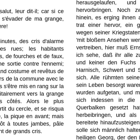
herausgelaufen, u
hervorbringen. Noch z
alut, leur dit-il; car si ce
hinein, es erging ihnen 
 à s'évader de ma grange,
trat einer hervor, ein 
ère!
wegen seiner Kriegstate
'mit bloßem Ansehen wer
nutes, des cris d'alarme
vertreiben, hier muß Ern
les rues; les habitants
ich sehe, daß ihr alle 
s, de fourches et de faux,
und keiner den Fuchs be
ne sortie contre l'ennemi;
Harnisch, Schwert und S
rand costume et revêtus de
sich. Alle rühmten sein
lers de la commune avec le
sein Leben besorgt ware
 s'être mis en rang sur la
wurden aufgetan, und ma
litairement vers la grange
sich indessen in die 
us côtés. Alors le plus
Querbalken gesetzt hat
tit du cercle, et se risqua
herbeibringen, und als
, la pique en avant; mais
bereitete hinaufzusteigen
itôt à toutes jambes, pâle
solle sich männlich halt
t de grands cris.
heiligen Georg, der den 