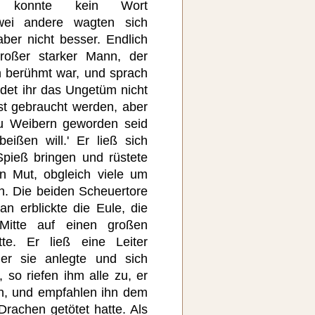
nd konnte kein Wort
wei andere wagten sich
aber nicht besser. Endlich
großer starker Mann, der
n berühmt war, und sprach
det ihr das Ungetüm nicht
st gebraucht werden, aber
zu Weibern geworden seid
ißen will.' Er ließ sich
pieß bringen und rüstete
en Mut, obgleich viele um
n. Die beiden Scheuertore
n erblickte die Eule, die
Mitte auf einen großen
te. Er ließ eine Leiter
 er sie anlegte und sich
, so riefen ihm alle zu, er
en, und empfahlen ihn dem
Drachen getötet hatte. Als