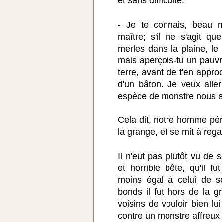
et sans difficulté.
- Je te connais, beau m
maître; s'il ne s'agit q
merles dans la plaine, l
mais aperçois-tu un pauv
terre, avant de t'en appro
d'un bâton. Je veux alle
espèce de monstre nous all
Cela dit, notre homme pén
la grange, et se mit à reg
Il n'eut pas plutôt vu de 
et horrible bête, qu'il fu
moins égal à celui de 
bonds il fut hors de la g
voisins de vouloir bien lu
contre un monstre affreux 