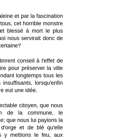
eine et par la fascination
 tous, cet horrible monstre
et blessé à mort le plus
uoi nous servirait donc de
certaine?
tinrent conseil à l'effet de
aire pour préserver la ville
endant longtemps tous les
insuffisants, lorsqu'enfin
e eut une idée.
pectable citoyen, que nous
m de la commune, le
ge; que nous lui payions la
d'orge et de blé qu'elle
s y mettions le feu, aux