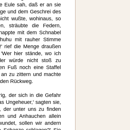
e Eule sah, daß er an sie
nge und dem Geschrei des
nicht wußte, wohinaus, so
n, sträubte die Federn,
 gnappte mit dem Schnabel
chuhu mit rauher Stimme
!' rief die Menge draußen
'Wer hier stände, wo ich
'der würde nicht stoß zu
den Fuß noch eine Staffel
 an zu zittern und machte
f den Rückweg.
g, der sich in die Gefahr
as Ungeheuer,' sagten sie,
, der unter uns zu finden
en und Anhauchen allein
rwundet, sollen wir andern