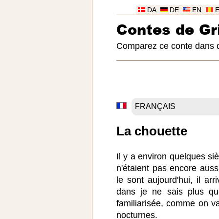
DA
DE
EN
Contes de G
Comparez ce conte dans 
La chouette
Il y a environ quelques s
n'étaient pas encore aussi
le sont aujourd'hui, il arr
dans je ne sais plus quel
familiarisée, comme on va
nocturnes.