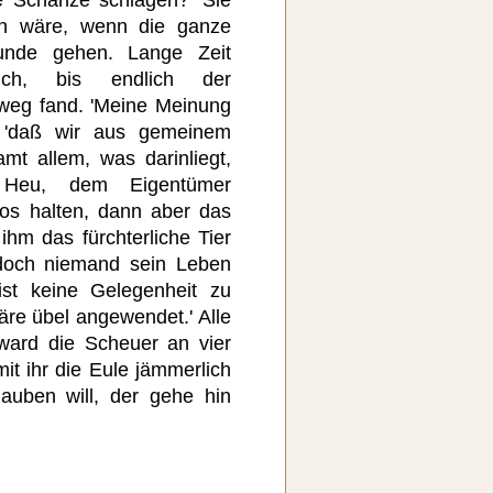
e Schanze schlagen?' Sie
un wäre, wenn die ganze
runde gehen. Lange Zeit
lich, bis endlich der
weg fand. 'Meine Meinung
, 'daß wir aus gemeinem
mt allem, was darinliegt,
 Heu, dem Eigentümer
os halten, dann aber das
hm das fürchterliche Tier
doch niemand sein Leben
ist keine Gelegenheit zu
re übel angewendet.' Alle
ward die Scheuer an vier
t ihr die Eule jämmerlich
lauben will, der gehe hin