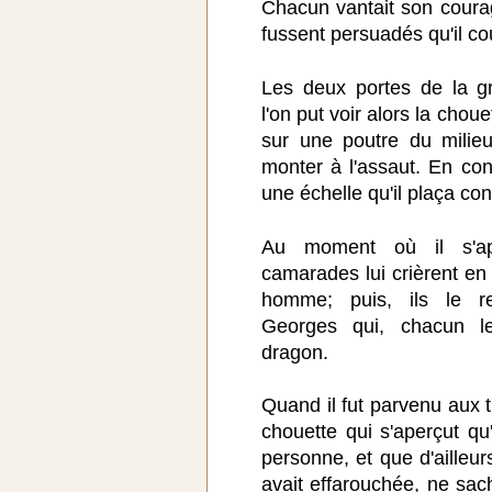
Chacun vantait son coura
fussent persuadés qu'il co
Les deux portes de la gr
l'on put voir alors la choue
sur une poutre du milie
monter à l'assaut. En co
une échelle qu'il plaça con
Au moment où il s'ap
camarades lui crièrent e
homme; puis, ils le r
Georges qui, chacun le
dragon.
Quand il fut parvenu aux tr
chouette qui s'aperçut qu
personne, et que d'ailleur
avait effarouchée, ne sach