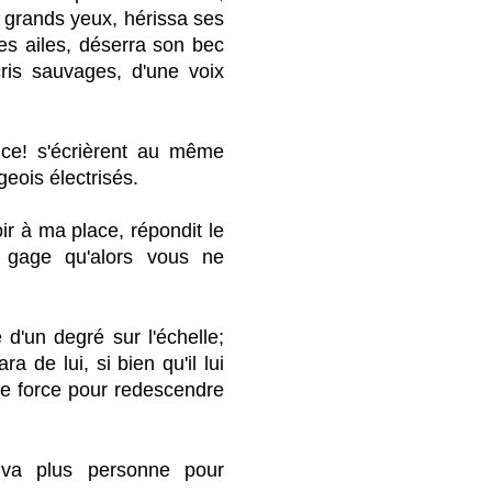
e grands yeux, hérissa ses
es ailes, déserra son bec
cris sauvages, d'une voix
nce! s'écrièrent au même
geois électrisés.
ir à ma place, répondit le
je gage qu'alors vous ne
 d'un degré sur l'échelle;
a de lui, si bien qu'il lui
de force pour redescendre
uva plus personne pour