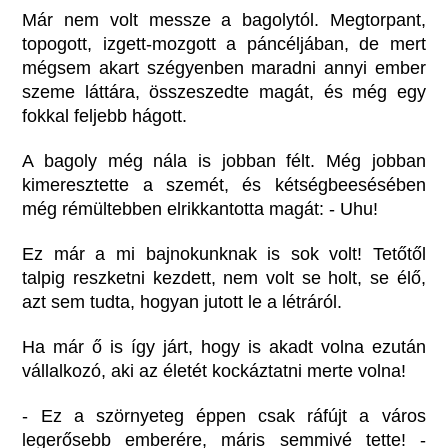
Már nem volt messze a bagolytól. Megtorpant,
topogott, izgett-mozgott a páncéljában, de mert
mégsem akart szégyenben maradni annyi ember
szeme láttára, összeszedte magát, és még egy
fokkal feljebb hágott.
A bagoly még nála is jobban félt. Még jobban
kimeresztette a szemét, és kétségbeesésében
még rémültebben elrikkantotta magát: - Uhu!
Ez már a mi bajnokunknak is sok volt! Tetőtől
talpig reszketni kezdett, nem volt se holt, se élő,
azt sem tudta, hogyan jutott le a létráról.
Ha már ő is így járt, hogy is akadt volna ezután
vállalkozó, aki az életét kockáztatni merte volna!
- Ez a szörnyeteg éppen csak ráfújt a város
legerősebb emberére, máris semmivé tette! -