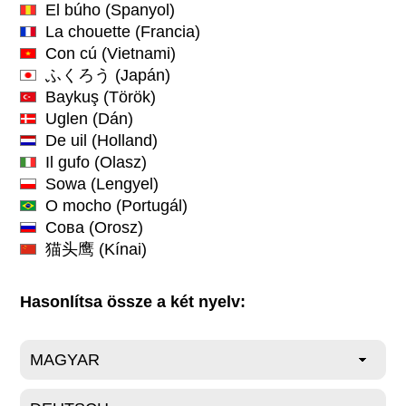
El búho
(Spanyol)
La chouette
(Francia)
Con cú
(Vietnami)
ふくろう
(Japán)
Baykuş
(Török)
Uglen
(Dán)
De uil
(Holland)
Il gufo
(Olasz)
Sowa
(Lengyel)
O mocho
(Portugál)
Сова
(Orosz)
猫头鹰
(Kínai)
Hasonlítsa össze a két nyelv: