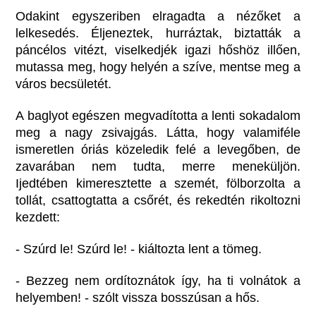
Odakint egyszeriben elragadta a nézőket a
lelkesedés. Éljeneztek, hurráztak, biztatták a
páncélos vitézt, viselkedjék igazi hőshöz illően,
mutassa meg, hogy helyén a szíve, mentse meg a
város becsületét.
A baglyot egészen megvadította a lenti sokadalom
meg a nagy zsivajgás. Látta, hogy valamiféle
ismeretlen óriás közeledik felé a levegőben, de
zavarában nem tudta, merre meneküljön.
Ijedtében kimeresztette a szemét, fölborzolta a
tollát, csattogtatta a csőrét, és rekedtén rikoltozni
kezdett:
- Szúrd le! Szúrd le! - kiáltozta lent a tömeg.
- Bezzeg nem ordítoznátok így, ha ti volnátok a
helyemben! - szólt vissza bosszúsan a hős.