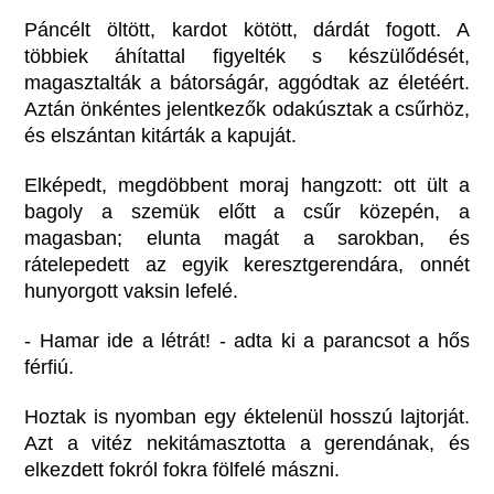
Páncélt öltött, kardot kötött, dárdát fogott. A
többiek áhítattal figyelték s készülődését,
magasztalták a bátorságár, aggódtak az életéért.
Aztán önkéntes jelentkezők odakúsztak a csűrhöz,
és elszántan kitárták a kapuját.
Elképedt, megdöbbent moraj hangzott: ott ült a
bagoly a szemük előtt a csűr közepén, a
magasban; elunta magát a sarokban, és
rátelepedett az egyik keresztgerendára, onnét
hunyorgott vaksin lefelé.
- Hamar ide a létrát! - adta ki a parancsot a hős
férfiú.
Hoztak is nyomban egy éktelenül hosszú lajtorját.
Azt a vitéz nekitámasztotta a gerendának, és
elkezdett fokról fokra fölfelé mászni.