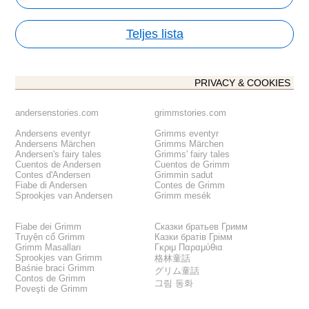
Teljes lista
PRIVACY & COOKIES
andersenstories.com
grimmstories.com
Andersens eventyr
Grimms eventyr
Andersens Märchen
Grimms Märchen
Andersen's fairy tales
Grimms' fairy tales
Cuentos de Andersen
Cuentos de Grimm
Contes d'Andersen
Grimmin sadut
Fiabe di Andersen
Contes de Grimm
Sprookjes van Andersen
Grimm mesék
Fiabe dei Grimm
Сказки братьев Гримм
Truyện cổ Grimm
Казки братів Грімм
Grimm Masalları
Γκριμ Παραμύθια
Sprookjes van Grimm
格林童話
Baśnie braci Grimm
グリム童話
Contos de Grimm
그림 동화
Poveşti de Grimm