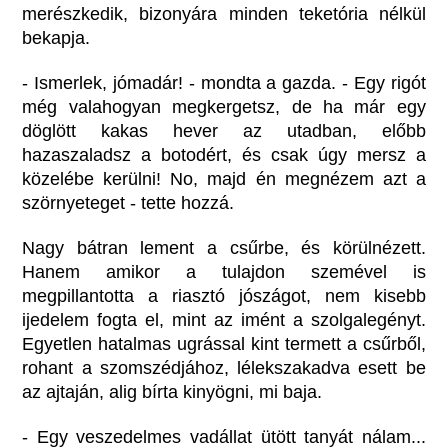
merészkedik, bizonyára minden teketória nélkül
bekapja.
- Ismerlek, jómadár! - mondta a gazda. - Egy rigót
még valahogyan megkergetsz, de ha már egy
döglött kakas hever az utadban, előbb
hazaszaladsz a botodért, és csak úgy mersz a
közelébe kerülni! No, majd én megnézem azt a
szörnyeteget - tette hozzá.
Nagy bátran lement a csűrbe, és körülnézett.
Hanem amikor a tulajdon szemével is
megpillantotta a riasztó jószágot, nem kisebb
ijedelem fogta el, mint az imént a szolgalegényt.
Egyetlen hatalmas ugrással kint termett a csűrből,
rohant a szomszédjához, lélekszakadva esett be
az ajtaján, alig bírta kinyögni, mi baja.
- Egy veszedelmes vadállat ütött tanyát nálam...