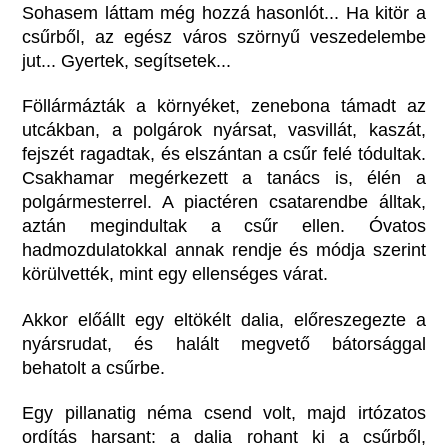
Sohasem láttam még hozzá hasonlót... Ha kitör a
csűrből, az egész város szörnyű veszedelembe
jut... Gyertek, segítsetek...
Föllármázták a környéket, zenebona támadt az
utcákban, a polgárok nyársat, vasvillát, kaszát,
fejszét ragadtak, és elszántan a csűr felé tódultak.
Csakhamar megérkezett a tanács is, élén a
polgármesterrel. A piactéren csatarendbe álltak,
aztán megindultak a csűr ellen. Óvatos
hadmozdulatokkal annak rendje és módja szerint
körülvették, mint egy ellenséges várat.
Akkor előállt egy eltökélt dalia, előreszegezte a
nyársrudat, és halált megvető bátorsággal
behatolt a csűrbe.
Egy pillanatig néma csend volt, majd irtózatos
ordítás harsant: a dalia rohant ki a csűrből,