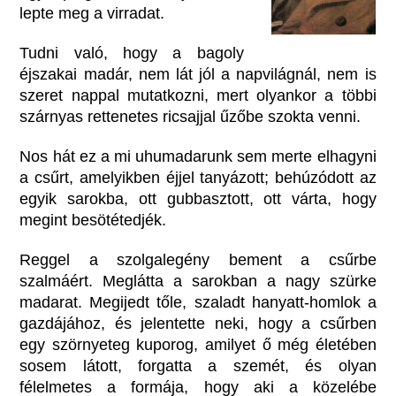
lepte meg a virradat.
Tudni való, hogy a bagoly
éjszakai madár, nem lát jól a napvilágnál, nem is
szeret nappal mutatkozni, mert olyankor a többi
szárnyas rettenetes ricsajjal űzőbe szokta venni.
Nos hát ez a mi uhumadarunk sem merte elhagyni
a csűrt, amelyikben éjjel tanyázott; behúzódott az
egyik sarokba, ott gubbasztott, ott várta, hogy
megint besötétedjék.
Reggel a szolgalegény bement a csűrbe
szalmáért. Meglátta a sarokban a nagy szürke
madarat. Megijedt tőle, szaladt hanyatt-homlok a
gazdájához, és jelentette neki, hogy a csűrben
egy szörnyeteg kuporog, amilyet ő még életében
sosem látott, forgatta a szemét, és olyan
félelmetes a formája, hogy aki a közelébe