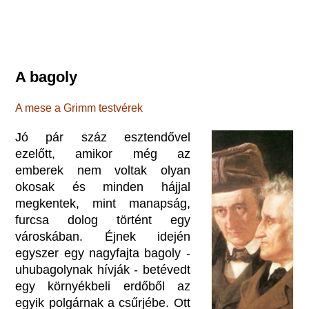
A bagoly
A mese a Grimm testvérek
Jó pár száz esztendővel
ezelőtt, amikor még az
emberek nem voltak olyan
okosak és minden hájjal
megkentek, mint manapság,
furcsa dolog történt egy
városkában. Éjnek idején
egyszer egy nagyfajta bagoly -
uhubagolynak hívják - betévedt
egy környékbeli erdőből az
egyik polgárnak a csűrjébe. Ott