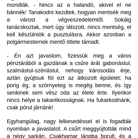
mondták. - Nincs az a halandó, akivel el ne
bánnék! Tanakodni kezdtek, hogyan mentsék meg
a várost a végveszedelemtől. Sokáig
tanácskoztak, mert úgy látszott, nincs mentség, el
kell készülniök a pusztulásra. Akkor azonban a
polgármesternek mentő ötlete támadt.
- Én azt javaslom, fizessük meg a város
pénztárából a gazdának a csűre árát gabonástul,
szalmástul-szénástul, nehogy károsodás érje,
aztán gyújtsuk föl ezt az átkozott épületet; ha
porig ég, a szörnyeteg is megég benne, és így
senkinek sem vész oda az élete érte. Ilyenkor
nincs helye a takarékosságnak. Ha fukarkodnánk,
csak pórul járnánk!
Egyhangúlag, nagy lelkesedéssel el is fogadták
nyomban a javaslatot. A csűrt meggyújtották mind
a négy sarkán. Csakhamar lángba borult, és a