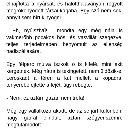
elhajította a nyársat, és halotthalaványan rogyott
megrökönyödött társai karjába. Egy szó nem sok,
annyit sem bírt kinyögni.
- Eh, nyúlszívű! - mondta egy még nála is
vakmerőbb pocakos hős, és vasvillát szegezve,
teljes terjedelmében benyomult az ellenség
hadiszállására.
Egy félperc múlva iszkolt ő is kifelé, mint akit
kergetnek. Még hátra is tekingetett, nem üldözik-e.
Leroskadt a téren a kút mellett a kőpadra,
tenyerébe ejtette a fejét, úgy rebegte:
- Nem, ez aztán igazán nem tréfa!
Még egy vállalkozó akadt, de az se járt különben;
nagy garral elindult, aztán szégyenszemre
megfutamodott.