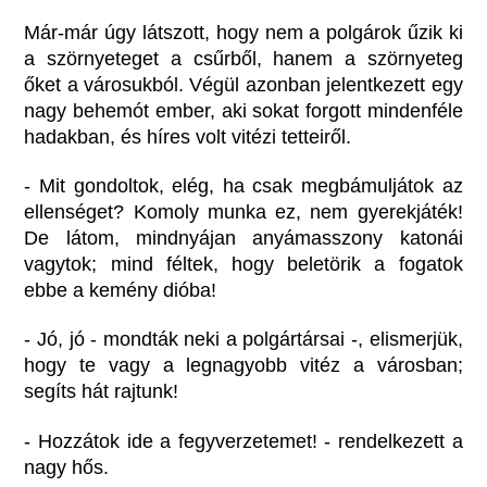
Már-már úgy látszott, hogy nem a polgárok űzik ki
a szörnyeteget a csűrből, hanem a szörnyeteg
őket a városukból. Végül azonban jelentkezett egy
nagy behemót ember, aki sokat forgott mindenféle
hadakban, és híres volt vitézi tetteiről.
- Mit gondoltok, elég, ha csak megbámuljátok az
ellenséget? Komoly munka ez, nem gyerekjáték!
De látom, mindnyájan anyámasszony katonái
vagytok; mind féltek, hogy beletörik a fogatok
ebbe a kemény dióba!
- Jó, jó - mondták neki a polgártársai -, elismerjük,
hogy te vagy a legnagyobb vitéz a városban;
segíts hát rajtunk!
- Hozzátok ide a fegyverzetemet! - rendelkezett a
nagy hős.