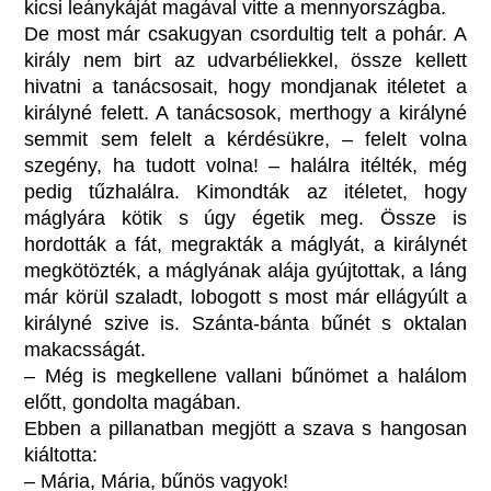
kicsi leánykáját magával vitte a mennyországba.
De most már csakugyan csordultig telt a pohár. A
király nem birt az udvarbéliekkel, össze kellett
hivatni a tanácsosait, hogy mondjanak itéletet a
királyné felett. A tanácsosok, merthogy a királyné
semmit sem felelt a kérdésükre, – felelt volna
szegény, ha tudott volna! – halálra itélték, még
pedig tűzhalálra. Kimondták az itéletet, hogy
máglyára kötik s úgy égetik meg. Össze is
hordották a fát, megrakták a máglyát, a királynét
megkötözték, a máglyának alája gyújtottak, a láng
már körül szaladt, lobogott s most már ellágyúlt a
királyné szive is. Szánta-bánta bűnét s oktalan
makacsságát.
– Még is megkellene vallani bűnömet a halálom
előtt, gondolta magában.
Ebben a pillanatban megjött a szava s hangosan
kiáltotta:
– Mária, Mária, bűnös vagyok!