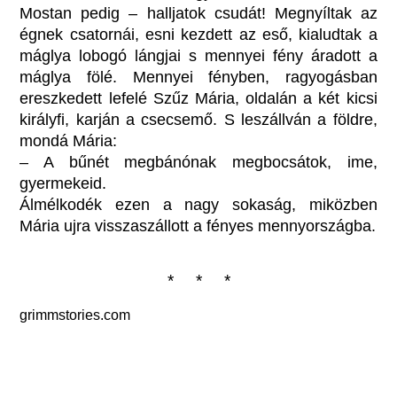
Mostan pedig – halljatok csudát! Megnyíltak az
égnek csatornái, esni kezdett az eső, kialudtak a
máglya lobogó lángjai s mennyei fény áradott a
máglya fölé. Mennyei fényben, ragyogásban
ereszkedett lefelé Szűz Mária, oldalán a két kicsi
királyfi, karján a csecsemő. S leszállván a földre,
mondá Mária:
– A bűnét megbánónak megbocsátok, ime,
gyermekeid.
Álmélkodék ezen a nagy sokaság, miközben
Mária ujra visszaszállott a fényes mennyországba.
* * *
grimmstories.com