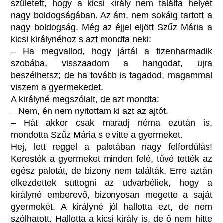
született, hogy a kicsi király nem találta helyét
nagy boldogságában. Az ám, nem sokáig tartott a
nagy boldogság. Még az éjjel eljött Szűz Mária a
kicsi királynéhoz s azt mondta neki:
– Ha megvallod, hogy jártál a tizenharmadik
szobába, visszaadom a hangodat, ujra
beszélhetsz; de ha tovább is tagadod, magammal
viszem a gyermekedet.
A királyné megszólalt, de azt mondta:
– Nem, én nem nyitottam ki azt az ajtót.
– Hát akkor csak maradj néma ezután is,
mondotta Szűz Mária s elvitte a gyermeket.
Hej, lett reggel a palotában nagy felfordúlás!
Keresték a gyermeket minden felé, tűvé tették az
egész palotát, de bizony nem találták. Erre aztán
elkezdettek suttogni az udvarbéliek, hogy a
királyné emberevő, bizonyosan megette a saját
gyermekét. A királyné jól hallotta ezt, de nem
szólhatott. Hallotta a kicsi király is, de ő nem hitte