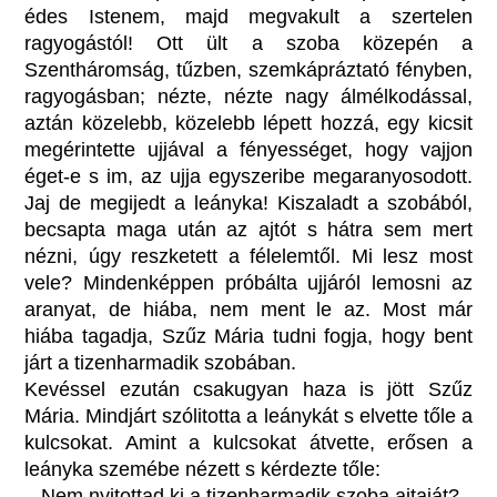
édes Istenem, majd megvakult a szertelen
ragyogástól! Ott ült a szoba közepén a
Szentháromság, tűzben, szemkápráztató fényben,
ragyogásban; nézte, nézte nagy álmélkodással,
aztán közelebb, közelebb lépett hozzá, egy kicsit
megérintette ujjával a fényességet, hogy vajjon
éget-e s im, az ujja egyszeribe megaranyosodott.
Jaj de megijedt a leányka! Kiszaladt a szobából,
becsapta maga után az ajtót s hátra sem mert
nézni, úgy reszketett a félelemtől. Mi lesz most
vele? Mindenképpen próbálta ujjáról lemosni az
aranyat, de hiába, nem ment le az. Most már
hiába tagadja, Szűz Mária tudni fogja, hogy bent
járt a tizenharmadik szobában.
Kevéssel ezután csakugyan haza is jött Szűz
Mária. Mindjárt szólitotta a leánykát s elvette tőle a
kulcsokat. Amint a kulcsokat átvette, erősen a
leányka szemébe nézett s kérdezte tőle:
– Nem nyitottad ki a tizenharmadik szoba ajtaját?