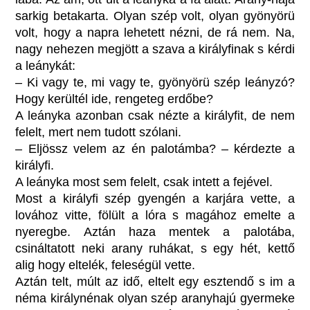
sarkig betakarta. Olyan szép volt, olyan gyönyörü
volt, hogy a napra lehetett nézni, de rá nem. Na,
nagy nehezen megjött a szava a királyfinak s kérdi
a leánykát:
– Ki vagy te, mi vagy te, gyönyörü szép leányzó?
Hogy kerültél ide, rengeteg erdőbe?
A leányka azonban csak nézte a királyfit, de nem
felelt, mert nem tudott szólani.
– Eljössz velem az én palotámba? – kérdezte a
királyfi.
A leányka most sem felelt, csak intett a fejével.
Most a királyfi szép gyengén a karjára vette, a
lovához vitte, fölült a lóra s magához emelte a
nyeregbe. Aztán haza mentek a palotába,
csináltatott neki arany ruhákat, s egy hét, kettő
alig hogy eltelék, feleségül vette.
Aztán telt, múlt az idő, eltelt egy esztendő s im a
néma királynénak olyan szép aranyhajú gyermeke