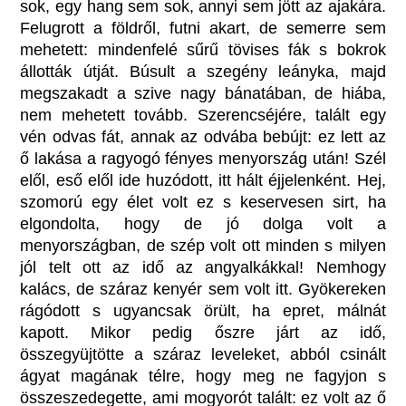
sok, egy hang sem sok, annyi sem jött az ajakára.
Felugrott a földről, futni akart, de semerre sem
mehetett: mindenfelé sűrű tövises fák s bokrok
állották útját. Búsult a szegény leányka, majd
megszakadt a szive nagy bánatában, de hiába,
nem mehetett tovább. Szerencséjére, talált egy
vén odvas fát, annak az odvába bebújt: ez lett az
ő lakása a ragyogó fényes menyország után! Szél
elől, eső elől ide huzódott, itt hált éjjelenként. Hej,
szomorú egy élet volt ez s keservesen sirt, ha
elgondolta, hogy de jó dolga volt a
menyországban, de szép volt ott minden s milyen
jól telt ott az idő az angyalkákkal! Nemhogy
kalács, de száraz kenyér sem volt itt. Gyökereken
rágódott s ugyancsak örült, ha epret, málnát
kapott. Mikor pedig őszre járt az idő,
összegyüjtötte a száraz leveleket, abból csinált
ágyat magának télre, hogy meg ne fagyjon s
összeszedegette, ami mogyorót talált: ez volt az ő