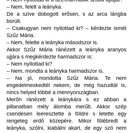
– Nem, felelt a leányka.
De a szive dobogott erősen, s az arca lángba
borúlt.
– Csakugyan nem nyitottad ki? – kérdezte ismét
Szűz Mária.
– Nem, felelte a leányka másodszor is.
Akkor Szűz Mária ránézett a leányka aranyos
ujjára s megkérdezte harmadszor is:
– Nem nyitottad ki?
– Nem, mondta a leányka harmadszor is.
– Na jó, mondotta Szűz Mária. Te nem
engedelmeskedtél nekem, de még hazudtál is,
nincs helyed többé a mennyországban.
Merőn ránézett a leánykára s ez abban a
pillanatban mély álomba merűlt. Akkor szép
csendesen leeresztette a földre s letette egy
rengeteg erdő közepére. Mikor fölébredt a
leányka, szólni, kiabálni akart, de egy szó nem