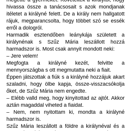
hivassa össze a tanácsosait s azok mondjanak
itéletet a királyné felett. De a király nem hallgatott
rájuk, megparancsolta, hogy többet szó se essék
erről a dologról.
Harmadik esztendőben leánykája született a
királynénak s Szűz Mária leszállott hozzá
harmadszor is. Most csak annyit mondott neki:
– Jere velem!
Megfogta a királyné kezét, felvitte a
mennyországba s ott megmutatta neki a fiait.
Éppen játszottak a fiúk s a királyné hozzájuk akart
szaladni, hogy ölbe kapja, össze-visszacsókolja
őket, de Szűz Mária nem engedte.
– Elébb valld meg, hogy kinyitottad az ajtót. Akkor
aztán magaddal viheted a fiaidat.
– Nem, nem nyitottam ki, mondta a királyné
harmadszor is.
Szűz Mária leszállott a földre a királynéval és a