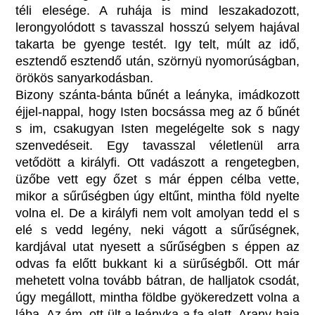
téli elesége. A ruhája is mind leszakadozott,
lerongyolódott s tavasszal hosszú selyem hajával
takarta be gyenge testét. Igy telt, múlt az idő,
esztendő esztendő után, szörnyü nyomorúságban,
örökös sanyarkodásban.
Bizony szánta-bánta bűnét a leányka, imádkozott
éjjel-nappal, hogy Isten bocsássa meg az ő bűnét
s im, csakugyan Isten megelégelte sok s nagy
szenvedéseit. Egy tavasszal véletlenül arra
vetődött a királyfi. Ott vadászott a rengetegben,
üzőbe vett egy őzet s már éppen célba vette,
mikor a sűrűségben úgy eltűnt, mintha föld nyelte
volna el. De a királyfi nem volt amolyan tedd el s
elé s vedd legény, neki vágott a sűrűségnek,
kardjával utat nyesett a sűrűségben s éppen az
odvas fa előtt bukkant ki a sürűségből. Ott már
mehetett volna tovább bátran, de halljatok csodát,
úgy megállott, mintha földbe gyökeredzett volna a
lába. Az ám, ott ült a leányka a fa alatt. Arany-haja