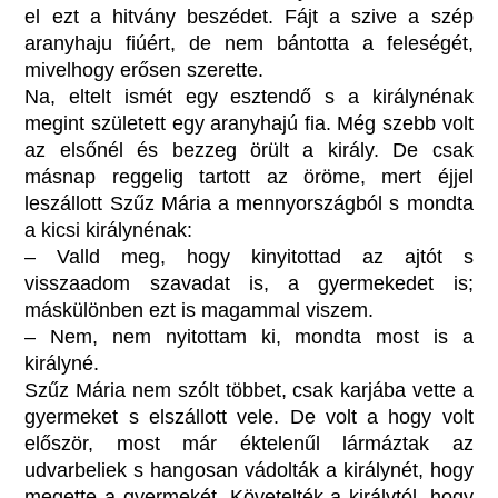
el ezt a hitvány beszédet. Fájt a szive a szép
aranyhaju fiúért, de nem bántotta a feleségét,
mivelhogy erősen szerette.
Na, eltelt ismét egy esztendő s a királynénak
megint született egy aranyhajú fia. Még szebb volt
az elsőnél és bezzeg örült a király. De csak
másnap reggelig tartott az öröme, mert éjjel
leszállott Szűz Mária a mennyországból s mondta
a kicsi királynénak:
– Valld meg, hogy kinyitottad az ajtót s
visszaadom szavadat is, a gyermekedet is;
máskülönben ezt is magammal viszem.
– Nem, nem nyitottam ki, mondta most is a
királyné.
Szűz Mária nem szólt többet, csak karjába vette a
gyermeket s elszállott vele. De volt a hogy volt
először, most már éktelenűl lármáztak az
udvarbeliek s hangosan vádolták a királynét, hogy
megette a gyermekét. Követelték a királytól, hogy