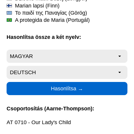
Marian lapsi
(Finn)
Το παιδί της Παναγίας
(Görög)
A protegida de Maria
(Portugál)
Hasonlítsa össze a két nyelv:
Csoportosítás (Aarne-Thompson):
AT 0710 - Our Lady's Child