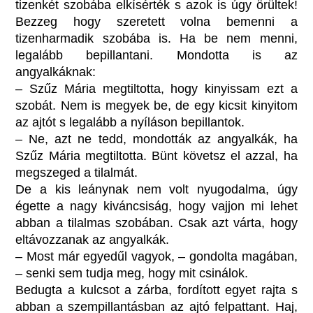
tizenkét szobába elkísérték s azok is úgy örültek!
Bezzeg hogy szeretett volna bemenni a
tizenharmadik szobába is. Ha be nem menni,
legalább bepillantani. Mondotta is az
angyalkáknak:
– Szűz Mária megtiltotta, hogy kinyissam ezt a
szobát. Nem is megyek be, de egy kicsit kinyitom
az ajtót s legalább a nyíláson bepillantok.
– Ne, azt ne tedd, mondották az angyalkák, ha
Szűz Mária megtiltotta. Bünt követsz el azzal, ha
megszeged a tilalmát.
De a kis leánynak nem volt nyugodalma, úgy
égette a nagy kiváncsiság, hogy vajjon mi lehet
abban a tilalmas szobában. Csak azt várta, hogy
eltávozzanak az angyalkák.
– Most már egyedűl vagyok, – gondolta magában,
– senki sem tudja meg, hogy mit csinálok.
Bedugta a kulcsot a zárba, fordított egyet rajta s
abban a szempillantásban az ajtó felpattant. Haj,