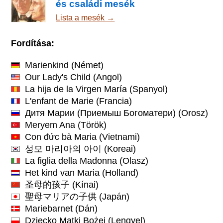
és családi mesék
Lista a mesék →
Fordítása:
Marienkind
(Német)
Our Lady's Child
(Angol)
La hija de la Virgen María
(Spanyol)
L'enfant de Marie
(Francia)
Дитя Марии (Приемыш Богоматери)
(Orosz)
Meryem Ana
(Török)
Con đức bà Maria
(Vietnami)
성모 마리아의 아이
(Koreai)
La figlia della Madonna
(Olasz)
Het kind van Maria
(Holland)
圣母的孩子
(Kínai)
聖母マリアの子供
(Japán)
Mariebarnet
(Dán)
Dziecko Matki Bożej
(Lengyel)