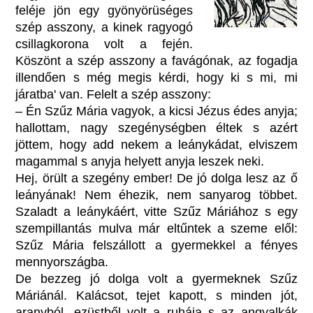
feléje jön egy gyönyörüséges
szép asszony, a kinek ragyogó
csillagkorona volt a fején.
Köszönt a szép asszony a favágónak, az fogadja
illendően s még megis kérdi, hogy ki s mi, mi
járatba' van. Felelt a szép asszony:
– Én Szűz Mária vagyok, a kicsi Jézus édes anyja;
hallottam, nagy szegénységben éltek s azért
jöttem, hogy add nekem a leánykádat, elviszem
magammal s anyja helyett anyja leszek neki.
Hej, örült a szegény ember! De jó dolga lesz az ő
leányának! Nem éhezik, nem sanyarog többet.
Szaladt a leánykáért, vitte Szűz Máriához s egy
szempillantás mulva már eltűntek a szeme elől:
Szűz Mária felszállott a gyermekkel a fényes
mennyországba.
De bezzeg jó dolga volt a gyermeknek Szűz
Máriánál. Kalácsot, tejet kapott, s minden jót,
aranyból, ezüstből volt a ruhája s az angyalkák