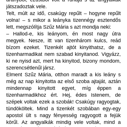
játszadoztak vele.
Telt, múlt az idő, csakúgy repűlt – hogyne repűlt
volna! – s mikor a leányka tizennégy esztendős
lett, megszólítja Szűz Mária s azt mondja neki:
– Hallod-e, kis leányom, én most nagy útra
megyek. Nesze, itt van tizenhárom kulcs, reád
bízom ezeket. Tizenkét ajtót kinyithatsz, de a
tizenharmadikat nem szabad kinyitanod. Vigyázz,
ki ne nyisd azt, mert ha kinyitod, bizony mondom,
szerencsétlenűl jársz.
Elment Szűz Mária, otthon maradt a kis leány s
még az nap kinyitotta az első szoba ajtaját, aztán
mindennap kinyitott egyet, míg éppen a
tizenharmadikhoz ért. Hej, édes Istenem, de
szépek voltak ezek a szobák! Csakúgy ragyogtak,
tündököltek. Mind a tizenkét szobában egy-egy
apostol ült s nagy fényesség ragyogott a fejük
körűl. Az angyalkák mindig vele voltak, mind a