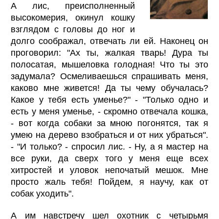
А лис, преисполненный
высокомерия, окинул кошку
взглядом с головы до ног и
долго соображал, отвечать ли ей. Наконец он
проговорил: "Ах ты, жалкая тварь! Дура ты
полосатая, мышеловка голодная! Что ты это
задумала? Осмеливаешься спрашивать меня,
каково мне живется! Да ты чему обучалась?
Какое у тебя есть уменье?" - "Только одно и
есть у меня уменье, - скромно отвечала кошка,
- вот когда собаки за мною погонятся, так я
умею на дерево взобраться и от них убраться".
- "И только? - спросил лис. - Ну, а я мастер на
все руки, да сверх того у меня еще всех
хитростей и уловок непочатый мешок. Мне
просто жаль тебя! Пойдем, я научу, как от
собак уходить".
А им навстречу шел охотник с четырьмя