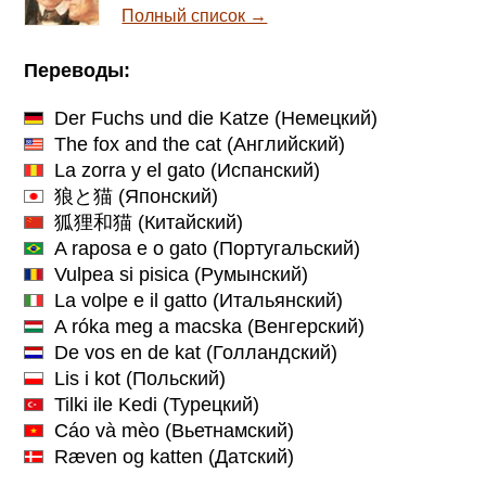
Полный список →
Переводы:
Der Fuchs und die Katze
(Немецкий)
The fox and the cat
(Английский)
La zorra y el gato
(Испанский)
狼と猫
(Японский)
狐狸和猫
(Китайский)
A raposa e o gato
(Португальский)
Vulpea si pisica
(Румынский)
La volpe e il gatto
(Итальянский)
A róka meg a macska
(Венгерский)
De vos en de kat
(Голландский)
Lis i kot
(Польский)
Tilki ile Kedi
(Турецкий)
Cáo và mèo
(Вьетнамский)
Ræven og katten
(Датский)