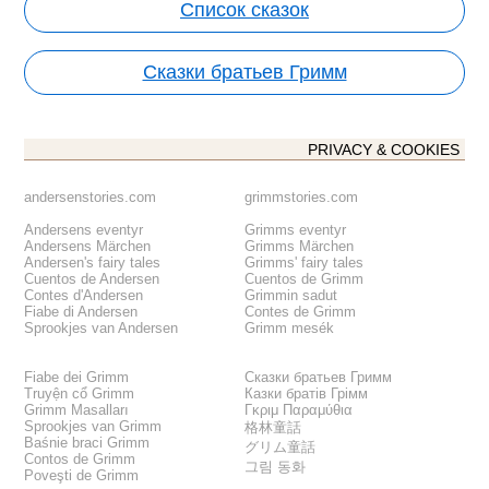
Список сказок
Сказки братьев Гримм
PRIVACY & COOKIES
andersenstories.com
grimmstories.com
Andersens eventyr
Grimms eventyr
Andersens Märchen
Grimms Märchen
Andersen's fairy tales
Grimms' fairy tales
Cuentos de Andersen
Cuentos de Grimm
Contes d'Andersen
Grimmin sadut
Fiabe di Andersen
Contes de Grimm
Sprookjes van Andersen
Grimm mesék
Fiabe dei Grimm
Сказки братьев Гримм
Truyện cổ Grimm
Казки братів Грімм
Grimm Masalları
Γκριμ Παραμύθια
Sprookjes van Grimm
格林童話
Baśnie braci Grimm
グリム童話
Contos de Grimm
그림 동화
Poveşti de Grimm