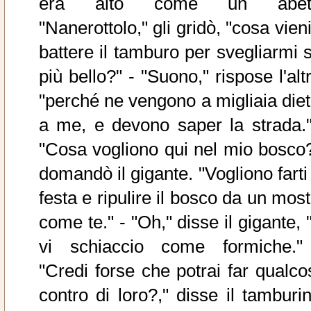
era alto come un abet
"Nanerottolo," gli gridò, "cosa vien
battere il tamburo per svegliarmi s
più bello?" - "Suono," rispose l'alt
"perché ne vengono a migliaia diet
a me, e devono saper la strada."
"Cosa vogliono qui nel mio bosco?
domandò il gigante. "Vogliono farti
festa e ripulire il bosco da un mos
come te." - "Oh," disse il gigante, 
vi schiaccio come formiche."
"Credi forse che potrai far qualco
contro di loro?," disse il tamburin