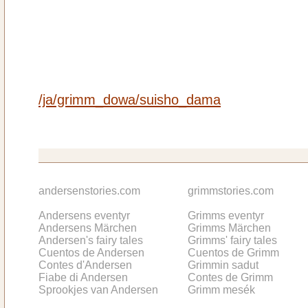
/ja/grimm_dowa/suisho_dama
andersenstories.com
grimmstories.com
Andersens eventyr
Grimms eventyr
Andersens Märchen
Grimms Märchen
Andersen's fairy tales
Grimms' fairy tales
Cuentos de Andersen
Cuentos de Grimm
Contes d'Andersen
Grimmin sadut
Fiabe di Andersen
Contes de Grimm
Sprookjes van Andersen
Grimm mesék