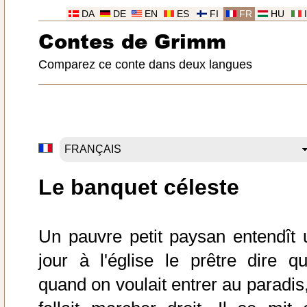
DA
DE
EN
ES
FI
FR
HU
Contes de Grimm
Comparez ce conte dans deux langues
Le banquet céleste
Un pauvre petit paysan entendît 
jour à l'église le prêtre dire qu
quand on voulait entrer au paradis,