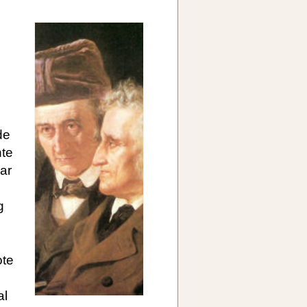
de
hte
ar
g
ote
al