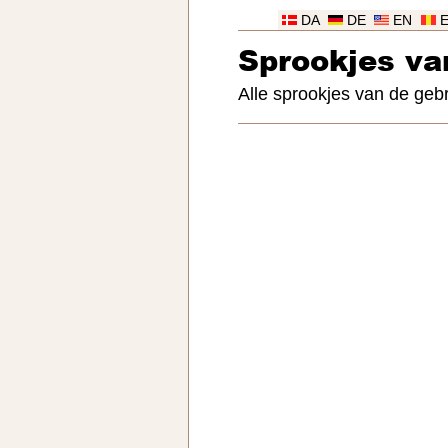
DA
DE
EN
Sprookjes v
Alle sprookjes van de ge