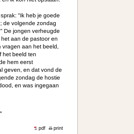
sprak: "Ik heb je goede
de; de volgende zondag
n." De jongen verheugde
e het aan de pastoor en
 vragen aan het beeld,
af het beeld ten
ilde hem eerst
l geven, en dat vond de
lgende zondag de hostie
s dood, en was ingegaan
*
pdf
print