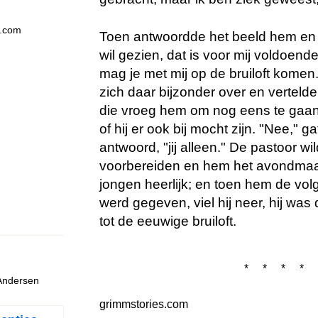
s.com
Toen antwoordde het beeld hem en 
wil gezien, dat is voor mij voldoen
mag je met mij op de bruiloft kome
zich daar bijzonder over en verteld
die vroeg hem om nog eens te gaan
of hij er ook bij mocht zijn. "Nee," g
antwoord, "jij alleen." De pastoor w
voorbereiden en hem het avondmaa
jongen heerlijk; en toen hem de vo
werd gegeven, viel hij neer, hij wa
tot de eeuwige bruiloft.
* * * * 
 Andersen
grimmstories.com