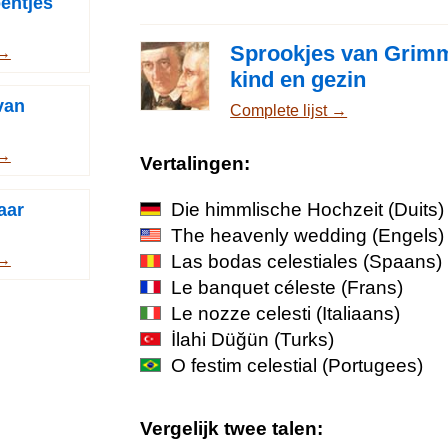
entjes
Sprookjes van Grimm
 →
kind en gezin
van
Complete lijst →
 →
Vertalingen:
Die himmlische Hochzeit
(Duits)
aar
The heavenly wedding
(Engels)
 →
Las bodas celestiales
(Spaans)
Le banquet céleste
(Frans)
Le nozze celesti
(Italiaans)
İlahi Düğün
(Turks)
O festim celestial
(Portugees)
Vergelijk twee talen: