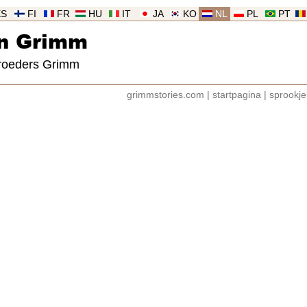
ES
FI
FR
HU
IT
JA
KO
NL
PL
PT
an Grimm
broeders Grimm
grimmstories.com
|
startpagina
|
sprookj