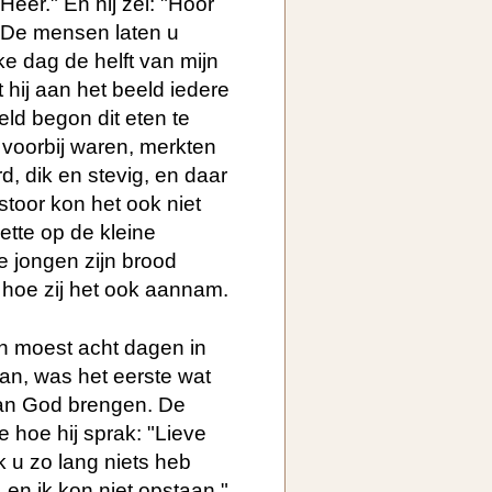
Heer." En hij zei: "Hoor
! De mensen laten u
ke dag de helft van mijn
 hij aan het beeld iedere
eld begon dit eten te
voorbij waren, merkten
d, dik en stevig, en daar
toor kon het ook niet
lette op de kleine
e jongen zijn brood
hoe zij het ook aannam.
n moest acht dagen in
aan, was het eerste wat
van God brengen. De
 hoe hij sprak: "Lieve
k u zo lang niets heb
 en ik kon niet opstaan."