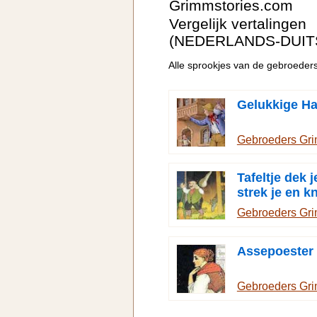
Grimmstories.com
Vergelijk vertalingen
(NEDERLANDS-DUIT
Alle sprookjes van de gebroede
Gelukkige H
Gebroeders Gr
Tafeltje dek j
strek je en k
de zak
Gebroeders Gr
Assepoester
Gebroeders Gr