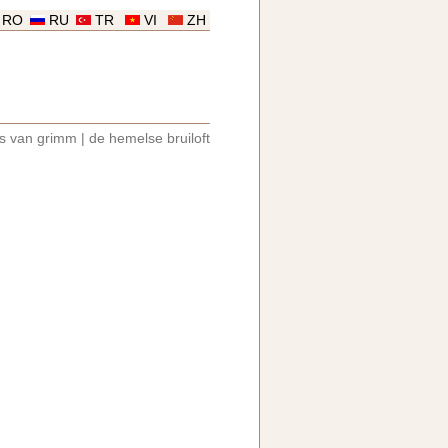
RO
RU
TR
VI
ZH
es van grimm
|
de hemelse bruiloft