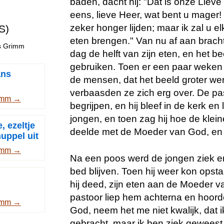
baden, dacht hij: "Dat is onze Lieve 
eens, lieve Heer, wat bent u mager
zeker honger lijden; maar ik zal u el
S)
eten brengen." Van nu af aan bracht
rs Grimm
dag de helft van zijn eten, en het be
gebruiken. Toen er een paar weken 
ans
de mensen, dat het beeld groter wer
verbaasden ze zich erg over. De pas
imm →
begrijpen, en hij bleef in de kerk en 
jongen, en toen zag hij hoe de klein
e, ezeltje
deelde met de Moeder van God, en 
nuppel uit
imm →
Na een poos werd de jongen ziek e
bed blijven. Toen hij weer kon opst
hij deed, zijn eten aan de Moeder 
pastoor liep hem achterna en hoorde
imm →
God, neem het me niet kwalijk, dat i
gebracht, maar ik ben ziek geweest,