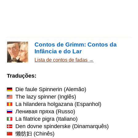
Contos de Grimm: Contos da
Infância e do Lar
Lista de contos de fadas →
Traduções:
Die faule Spinnerin
(Alemão)
The lazy spinner
(Inglês)
La hilandera holgazana
(Espanhol)
Ленивая пряха
(Russo)
La filatrice pigra
(Italiano)
Den dovne spinderske
(Dinamarquês)
懒纺妇
(Chinês)