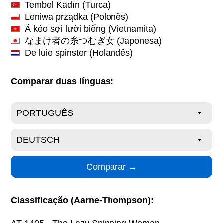
Tembel Kadın
(Turca)
Leniwa prządka
(Polonês)
Ả kéo sợi lười biếng
(Vietnamita)
なまけ者の糸つむぎ女
(Japonesa)
De luie spinster
(Holandês)
Comparar duas línguas:
Classificação (Aarne-Thompson):
AT 1405 - The Lazy Spinning Woman