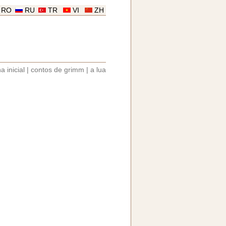
RO
RU
TR
VI
ZH
a inicial
|
contos de grimm
|
a lua