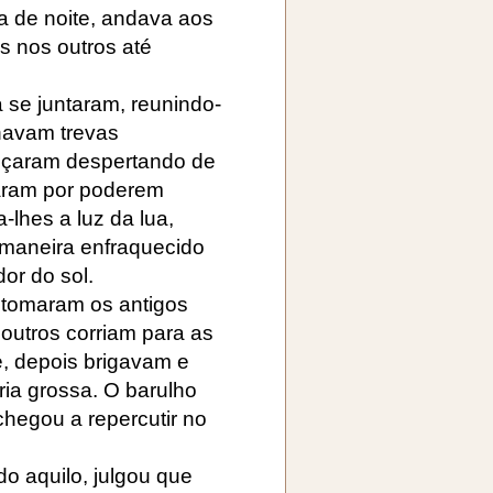
ía de noite, andava aos
s nos outros até
 se juntaram, reunindo-
navam trevas
oçaram despertando de
caram por poderem
lhes a luz da lua,
 maneira enfraquecido
or do sol.
etomaram os antigos
outros corriam para as
, depois brigavam e
ria grossa. O barulho
hegou a repercutir no
do aquilo, julgou que