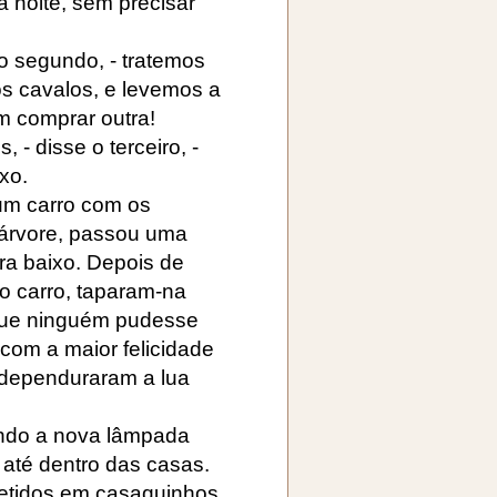
à noite, sem precisar
 o segundo, - tratemos
os cavalos, e levemos a
m comprar outra!
, - disse o terceiro, -
ixo.
 um carro com os
a árvore, passou uma
ra baixo. Depois de
o carro, taparam-na
 que ninguém pudesse
 com a maior felicidade
 dependuraram a lua
ando a nova lâmpada
até dentro das casas.
etidos em casaquinhos