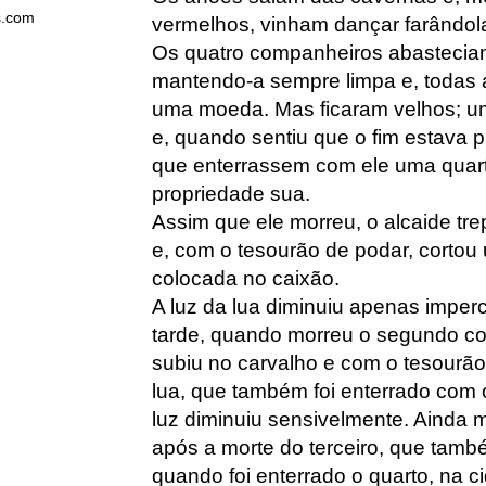
s.com
vermelhos, vinham dançar farândol
Os quatro companheiros abasteciam
mantendo-a sempre limpa e, todas
uma moeda. Mas ficaram velhos; um
e, quando sentiu que o fim estava 
que enterrassem com ele uma quarta
propriedade sua.
Assim que ele morreu, o alcaide tre
e, com o tesourão de podar, cortou 
colocada no caixão.
A luz da lua diminuiu apenas imper
tarde, quando morreu o segundo co
subiu no carvalho e com o tesourão
lua, que também foi enterrado com o 
luz diminuiu sensivelmente. Ainda m
após a morte do terceiro, que tamb
quando foi enterrado o quarto, na ci