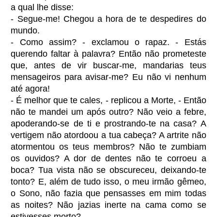
a qual lhe disse:
- Segue-me! Chegou a hora de te despedires do
mundo.
- Como assim? - exclamou o rapaz. - Estás
querendo faltar à palavra? Então não prometeste
que, antes de vir buscar-me, mandarias teus
mensageiros para avisar-me? Eu não vi nenhum
até agora!
- É melhor que te cales, - replicou a Morte, - Então
não te mandei um após outro? Não veio a febre,
apoderando-se de ti e prostrando-te na casa? A
vertigem não atordoou a tua cabeça? A artrite não
atormentou os teus membros? Não te zumbiam
os ouvidos? A dor de dentes não te corroeu a
boca? Tua vista não se obscureceu, deixando-te
tonto? E, além de tudo isso, o meu irmão gêmeo,
o Sono, não fazia que pensasses em mim todas
as noites? Não jazias inerte na cama como se
estivesses morto?