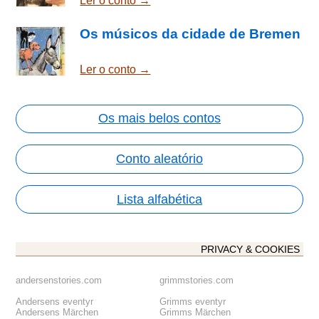
Ler o conto →
Os músicos da cidade de Bremen
Ler o conto →
Os mais belos contos
Conto aleatório
Lista alfabética
PRIVACY & COOKIES
andersenstories.com
grimmstories.com
Andersens eventyr
Grimms eventyr
Andersens Märchen
Grimms Märchen