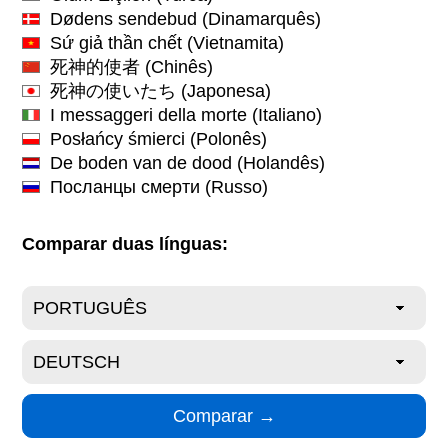
Dødens sendebud
(Dinamarquês)
Sứ giả thần chết
(Vietnamita)
死神的使者
(Chinês)
死神の使いたち
(Japonesa)
I messaggeri della morte
(Italiano)
Posłańcy śmierci
(Polonês)
De boden van de dood
(Holandês)
Посланцы смерти
(Russo)
Comparar duas línguas: