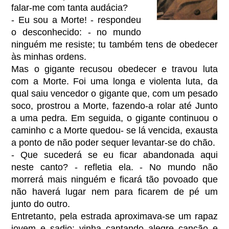
falar-me com tanta audácia?
- Eu sou a Morte! - respondeu
o desconhecido: - no mundo
ninguém me resiste; tu também tens de obedecer
às minhas ordens.
Mas o gigante recusou obedecer e travou luta
com a Morte. Foi uma longa e violenta luta, da
qual saiu vencedor o gigante que, com um pesado
soco, prostrou a Morte, fazendo-a rolar até Junto
a uma pedra. Em seguida, o gigante continuou o
caminho c a Morte quedou- se lá vencida, exausta
a ponto de não poder sequer levantar-se do chão.
- Que sucederá se eu ficar abandonada aqui
neste canto? - refletia ela. - No mundo não
morrerá mais ninguém e ficará tão povoado que
não haverá lugar nem para ficarem de pé um
junto do outro.
Entretanto, pela estrada aproximava-se um rapaz
jovem e sadio; vinha cantando alegre canção e