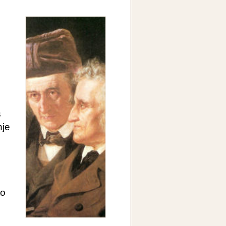
s
nje
to