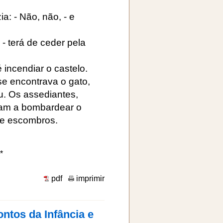
a: - Não, não, - e
 - terá de ceder pela
incendiar o castelo.
se encontrava o gato,
iu. Os assediantes,
aram a bombardear o
de escombros.
*
pdf
imprimir
ntos da Infância e