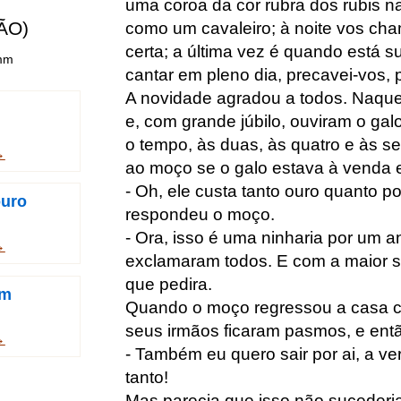
uma coroa da cor rubra dos rubis 
ÃO)
como um cavaleiro; à noite vos cha
certa; a última vez é quando está s
imm
cantar em pleno dia, precavei-vos,
A novidade agradou a todos. Naque
e, com grande júbilo, ouviram o ga
o tempo, às duas, às quatro e às s
→
ao moço se o galo estava à venda e
- Oh, ele custa tanto ouro quanto p
ouro
respondeu o moço.
- Ora, isso é uma ninharia por um an
→
exclamaram todos. E com a maior s
que pedira.
em
Quando o moço regressou a casa c
seus irmãos ficaram pasmos, e ent
→
- Também eu quero sair por ai, a ve
tanto!
Mas parecia que isso não sucederia