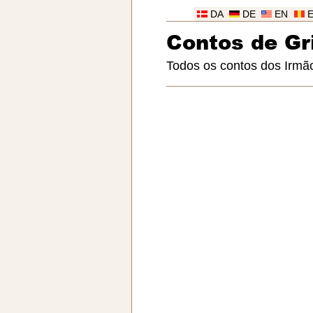
DA
DE
EN
Contos de G
Todos os contos dos Irm