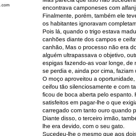
s.com
encontrava camponeses com alfanje
Finalmente, porém, também ele tev
os habitantes ignoravam completame
Pois lá, quando o trigo estava mad
canhões diante dos campos e ceifa
canhão, Mas o processo não era d
alguém ultrapassava o objetivo, out
espigas fazendo-as voar longe, de 
se perdia e, ainda por cima, faziam 
O moço aproveitou a oportunidade, 
ceifou tão silenciosamente e com t
ficou de boca aberta pelo espanto.
satisfeitos em pagar-lhe o que exig
carregado com tanto ouro quando p
Diante disso, o terceiro irmão, tam
lhe era devido, com o seu gato.
Sucedeu-lhe o mesmo que aos dois