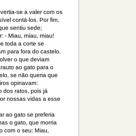
ivertia-se a valer com os
vel contá-los. Por fim,
que sentiu sede;
: - Miau, miau, miau!
e toda a corte se
am para fora do castelo.
olver o que deviam
rauto ao gato para o
telo, se não queria que
iros opinavam:
 dos ratos, pois já
or nossas vidas a esse
r ao gato se preferia
as o gato, que morria
o com o seu: Miau,