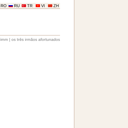
RO
RU
TR
VI
ZH
rimm
|
os três irmãos afortunados