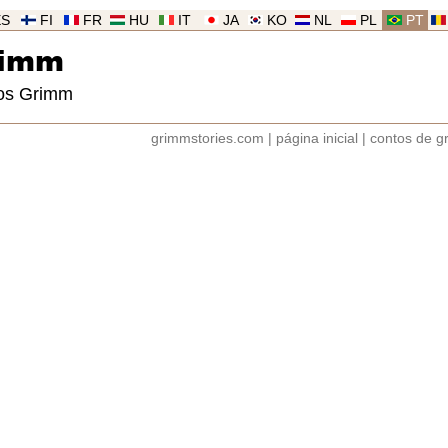
ES
FI
FR
HU
IT
JA
KO
NL
PL
PT
rimm
ãos Grimm
grimmstories.com
|
página inicial
|
contos de g