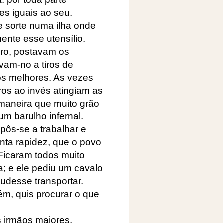
s iguais ao seu.
e sorte numa ilha onde
nte esse utensílio.
uro, postavam os
vam-no a tiros de
os melhores. As vezes
ros ao invés atingiam as
maneira que muito grão
um barulho infernal.
pôs-se a trabalhar e
anta rapidez, que o povo
 Ficaram todos muito
ia; e ele pediu um cavalo
udesse transportar.
bém, quis procurar o que
 irmãos maiores.