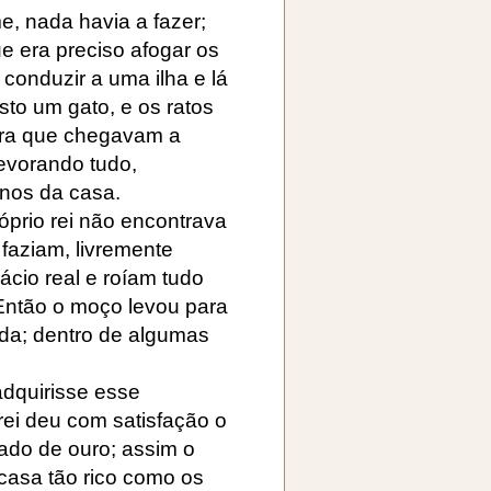
, nada havia a fazer;
ue era preciso afogar os
conduzir a uma ilha e lá
sto um gato, e os ratos
eira que chegavam a
evorando tudo,
nos da casa.
prio rei não encontrava
 faziam, livremente
ácio real e roíam tudo
Então o moço levou para
ada; dentro de algumas
adquirisse esse
rei deu com satisfação o
ado de ouro; assim o
 casa tão rico como os