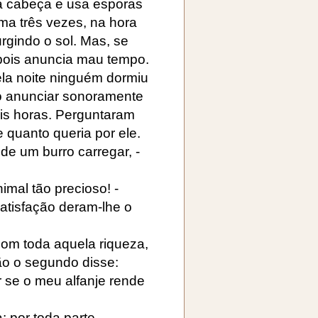
na cabeça e usa esporas
ma três vezes, na hora
urgindo o sol. Mas, se
 pois anuncia mau tempo.
la noite ninguém dormiu
lo anunciar sonoramente
eis horas. Perguntaram
 quanto queria por ele.
ode um burro carregar, -
imal tão precioso! -
atisfação deram-lhe o
om toda aquela riqueza,
ão o segundo disse:
r se o meu alfanje rende
: por toda parte